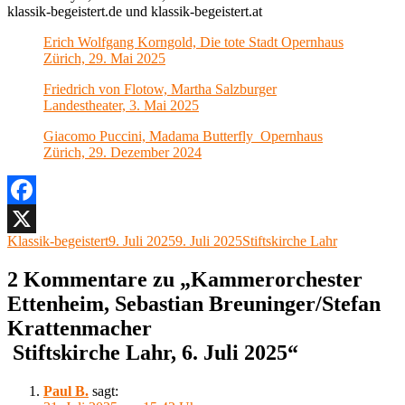
klassik-begeistert.de und klassik-begeistert.at
Erich Wolfgang Korngold, Die tote Stadt Opernhaus
Zürich, 29. Mai 2025
Friedrich von Flotow, Martha Salzburger
Landestheater, 3. Mai 2025
Giacomo Puccini, Madama Butterfly Opernhaus
Zürich, 29. Dezember 2024
Facebook
Autor
Veröffentlicht
Kategorien
Klassik-begeistert
9. Juli 2025
9. Juli 2025
Stiftskirche Lahr
X
am
2 Kommentare zu „Kammerorchester
Ettenheim, Sebastian Breuninger/Stefan
Krattenmacher
Stiftskirche Lahr, 6. Juli 2025“
Paul B.
sagt: