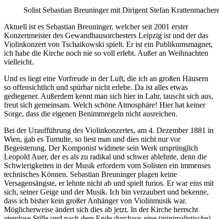
Solist Sebastian Breuninger mit Dirigent Stefan Krattenmache
Aktuell ist es Sebastian Breuninger, welcher seit 2001 erster
Konzertmeister des Gewandhausorchesters Leipzig ist und der das
Violinkonzert von Tschaikowski spielt. Er ist ein Publikumsmagnet,
ich habe die Kirche noch nie so voll erlebt. Außer an Weihnachten
vielleicht.
Und es liegt eine Vorfreude in der Luft, die ich an großen Häusern
so offensichtlich und spürbar nicht erlebe. Da ist alles etwas
gediegener. Außerdem kennt man sich hier in Lahr, tauscht sich aus,
freut sich gemeinsam. Welch schöne Atmosphäre! Hier hat keiner
Sorge, dass die eigenen Benimmregeln nicht ausreichen.
Bei der Uraufführung des Violinkonzertes, am 4. Dezember 1881 in
Wien, gab es Tumulte, so liest man und dies nicht nur vor
Begeisterung. Der Komponist widmete sein Werk ursprünglich
Leopold Auer, der es als zu radikal und schwer ablehnte, denn die
Schwierigkeiten in der Musik erfordern vom Solisten ein immenses
technisches Können. Sebastian Breuninger plagen keine
Versagensängste, er lehnte nicht ab und spielt furios. Er war eins mit
sich, seiner Geige und der Musik. Ich bin verzaubert und bekenne,
dass ich bisher kein großer Anhänger von Violinmusik war.
Möglicherweise ändert sich dies ab jetzt. In der Kirche herrscht
atemlose Stille und nach dem Ende durchaus eine (minimalistische)