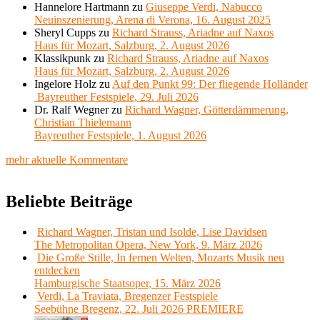
Hannelore Hartmann
zu
Giuseppe Verdi, Nabucco
Neuinszenierung, Arena di Verona, 16. August 2025
Sheryl Cupps
zu
Richard Strauss, Ariadne auf Naxos
Haus für Mozart, Salzburg, 2. August 2026
Klassikpunk
zu
Richard Strauss, Ariadne auf Naxos
Haus für Mozart, Salzburg, 2. August 2026
Ingelore Holz
zu
Auf den Punkt 99: Der fliegende Holländer
Bayreuther Festspiele, 29. Juli 2026
Dr. Ralf Wegner
zu
Richard Wagner, Götterdämmerung,
Christian Thielemann
Bayreuther Festspiele, 1. August 2026
mehr aktuelle Kommentare
Beliebte Beiträge
Richard Wagner, Tristan und Isolde, Lise Davidsen
The Metropolitan Opera, New York, 9. März 2026
Die Große Stille, In fernen Welten, Mozarts Musik neu
entdecken
Hamburgische Staatsoper, 15. März 2026
Verdi, La Traviata, Bregenzer Festspiele
Seebühne Bregenz, 22. Juli 2026 PREMIERE