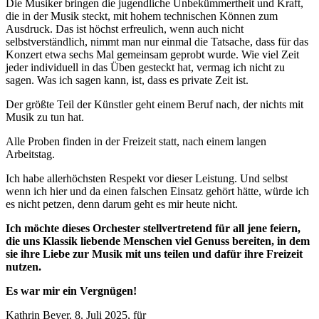
Die Musiker bringen die jugendliche Unbekümmertheit und Kraft,
die in der Musik steckt, mit hohem technischen Können zum
Ausdruck. Das ist höchst erfreulich, wenn auch nicht
selbstverständlich, nimmt man nur einmal die Tatsache, dass für das
Konzert etwa sechs Mal gemeinsam geprobt wurde. Wie viel Zeit
jeder individuell in das Üben gesteckt hat, vermag ich nicht zu
sagen. Was ich sagen kann, ist, dass es private Zeit ist.
Der größte Teil der Künstler geht einem Beruf nach, der nichts mit
Musik zu tun hat.
Alle Proben finden in der Freizeit statt, nach einem langen
Arbeitstag.
Ich habe allerhöchsten Respekt vor dieser Leistung. Und selbst
wenn ich hier und da einen falschen Einsatz gehört hätte, würde ich
es nicht petzen, denn darum geht es mir heute nicht.
Ich möchte dieses Orchester stellvertretend für all jene feiern,
die uns Klassik liebende Menschen viel Genuss bereiten, in dem
sie ihre Liebe zur Musik mit uns teilen und dafür ihre Freizeit
nutzen.
Es war mir ein Vergnügen!
Kathrin Beyer, 8. Juli 2025, für