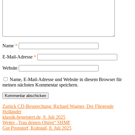
Name
*
E-Mail-Adresse
*
Website
Name, E-Mail-Adresse und Website in diesem Browser für
meinen nächsten Kommentar speichern.
Beitragsnavigation
Vorheriger
Zurück
CD-Besprechung: Richard Wagner, Der Fliegende
Beitrag:
Holländer
klassik-begeistert.de, 9. Juli 2025
Nächster
Weiter
„Trau deinen Ohren“ SHMF
Beitrag:
Gut Pronstorf, Kuhstall, 8. Juli 2025