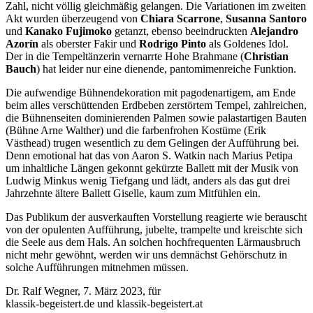
Zahl, nicht völlig gleichmäßig gelangen. Die Variationen im zweiten
Akt wurden überzeugend von
Chiara Scarrone
,
Susanna Santoro
und
Kanako Fujimoko
getanzt, ebenso beeindruckten
Alejandro
Azorín
als oberster Fakir und
Rodrigo Pinto
als Goldenes Idol.
Der in die Tempeltänzerin vernarrte Hohe Brahmane (
Christian
Bauch
) hat leider nur eine dienende, pantomimenreiche Funktion.
Die aufwendige Bühnendekoration mit pagodenartigem, am Ende
beim alles verschüttenden Erdbeben zerstörtem Tempel, zahlreichen,
die Bühnenseiten dominierenden Palmen sowie palastartigen Bauten
(Bühne Arne Walther) und die farbenfrohen Kostüme (Erik
Västhead) trugen wesentlich zu dem Gelingen der Aufführung bei.
Denn emotional hat das von Aaron S. Watkin nach Marius Petipa
um inhaltliche Längen gekonnt gekürzte Ballett mit der Musik von
Ludwig Minkus wenig Tiefgang und lädt, anders als das gut drei
Jahrzehnte ältere Ballett Giselle, kaum zum Mitfühlen ein.
Das Publikum der ausverkauften Vorstellung reagierte wie berauscht
von der opulenten Aufführung, jubelte, trampelte und kreischte sich
die Seele aus dem Hals. An solchen hochfrequenten Lärmausbruch
nicht mehr gewöhnt, werden wir uns demnächst Gehörschutz in
solche Aufführungen mitnehmen müssen.
Dr. Ralf Wegner, 7. März 2023, für
klassik-begeistert.de und klassik-begeistert.at