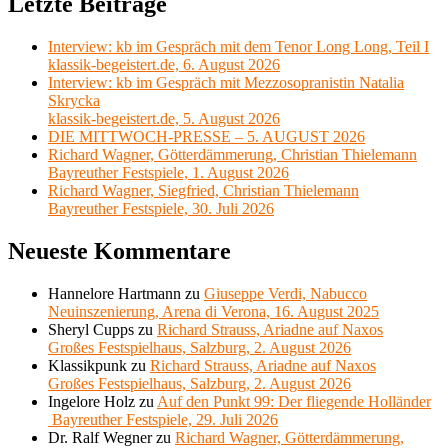
Letzte Beiträge
Interview: kb im Gespräch mit dem Tenor Long Long, Teil I
klassik-begeistert.de, 6. August 2026
Interview: kb im Gespräch mit Mezzosopranistin Natalia
Skrycka
klassik-begeistert.de, 5. August 2026
DIE MITTWOCH-PRESSE – 5. AUGUST 2026
Richard Wagner, Götterdämmerung, Christian Thielemann
Bayreuther Festspiele, 1. August 2026
Richard Wagner, Siegfried, Christian Thielemann
Bayreuther Festspiele, 30. Juli 2026
Neueste Kommentare
Hannelore Hartmann
zu
Giuseppe Verdi, Nabucco
Neuinszenierung, Arena di Verona, 16. August 2025
Sheryl Cupps
zu
Richard Strauss, Ariadne auf Naxos
Großes Festspielhaus, Salzburg, 2. August 2026
Klassikpunk
zu
Richard Strauss, Ariadne auf Naxos
Großes Festspielhaus, Salzburg, 2. August 2026
Ingelore Holz
zu
Auf den Punkt 99: Der fliegende Holländer
Bayreuther Festspiele, 29. Juli 2026
Dr. Ralf Wegner
zu
Richard Wagner, Götterdämmerung,