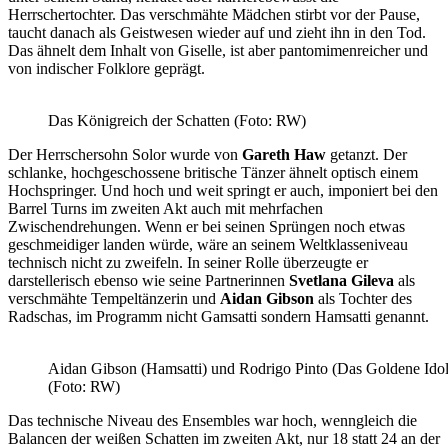
Herrschertochter. Das verschmähte Mädchen stirbt vor der Pause,
taucht danach als Geistwesen wieder auf und zieht ihn in den Tod.
Das ähnelt dem Inhalt von Giselle, ist aber pantomimenreicher und
von indischer Folklore geprägt.
Das Königreich der Schatten (Foto: RW)
Der Herrschersohn Solor wurde von
Gareth Haw
getanzt. Der
schlanke, hochgeschossene britische Tänzer ähnelt optisch einem
Hochspringer. Und hoch und weit springt er auch, imponiert bei den
Barrel Turns im zweiten Akt auch mit mehrfachen
Zwischendrehungen. Wenn er bei seinen Sprüngen noch etwas
geschmeidiger landen würde, wäre an seinem Weltklasseniveau
technisch nicht zu zweifeln. In seiner Rolle überzeugte er
darstellerisch ebenso wie seine Partnerinnen
Svetlana Gileva
als
verschmähte Tempeltänzerin und
Aidan Gibson
als Tochter des
Radschas, im Programm nicht Gamsatti sondern Hamsatti genannt.
Aidan Gibson (Hamsatti) und Rodrigo Pinto (Das Goldene Idol)
(Foto: RW)
Das technische Niveau des Ensembles war hoch, wenngleich die
Balancen der weißen Schatten im zweiten Akt, nur 18 statt 24 an der