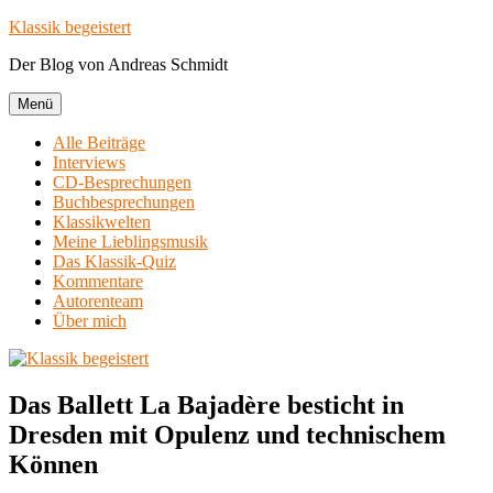
Zum
Klassik begeistert
Inhalt
Der Blog von Andreas Schmidt
springen
Menü
Alle Beiträge
Interviews
CD-Besprechungen
Buchbesprechungen
Klassikwelten
Meine Lieblingsmusik
Das Klassik-Quiz
Kommentare
Autorenteam
Über mich
Das Ballett La Bajadère besticht in
Dresden mit Opulenz und technischem
Können