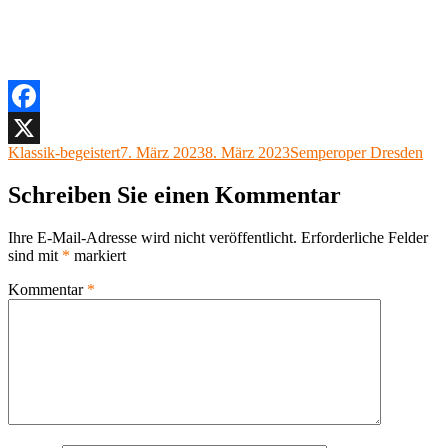
Facebook
Autor
Veröffentlicht
Kategorien
Klassik-begeistert
7. März 2023
8. März 2023
Semperoper Dresden
X
am
Schreiben Sie einen Kommentar
Ihre E-Mail-Adresse wird nicht veröffentlicht.
Erforderliche Felder
sind mit
*
markiert
Kommentar
*