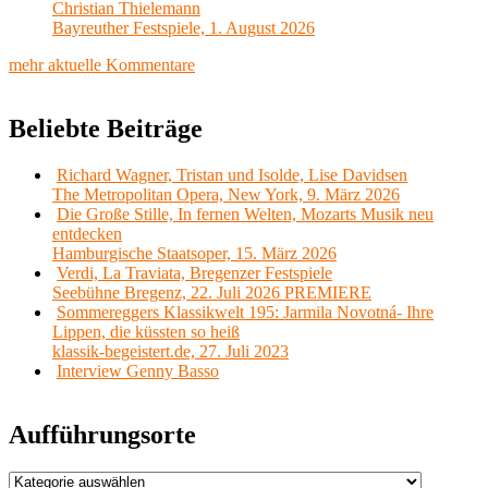
Christian Thielemann
Bayreuther Festspiele, 1. August 2026
mehr aktuelle Kommentare
Beliebte Beiträge
Richard Wagner, Tristan und Isolde, Lise Davidsen
The Metropolitan Opera, New York, 9. März 2026
Die Große Stille, In fernen Welten, Mozarts Musik neu
entdecken
Hamburgische Staatsoper, 15. März 2026
Verdi, La Traviata, Bregenzer Festspiele
Seebühne Bregenz, 22. Juli 2026 PREMIERE
Sommereggers Klassikwelt 195: Jarmila Novotná- Ihre
Lippen, die küssten so heiß
klassik-begeistert.de, 27. Juli 2023
Interview Genny Basso
Aufführungsorte
Aufführungsorte