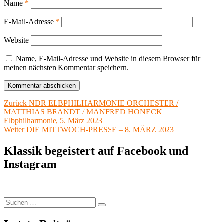
Name
*
E-Mail-Adresse
*
Website
Name, E-Mail-Adresse und Website in diesem Browser für
meinen nächsten Kommentar speichern.
Beitragsnavigation
Vorheriger
Zurück
NDR ELBPHILHARMONIE ORCHESTER /
Beitrag:
MATTHIAS BRANDT / MANFRED HONECK
Elbphilharmonie, 5. März 2023
Nächster
Weiter
DIE MITTWOCH-PRESSE – 8. MÄRZ 2023
Beitrag:
Klassik begeistert auf Facebook und
Instagram
Suchen
Suchen
nach: