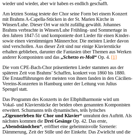
wieder und wieder, aber wir haben es endlich geschafft.
Am letzten Sontag testete der Chor seine Form bei einem Konzert
mit Brahms A-Capella-Stücken in der St. Marien Kirche in
Winsen/Luhe. Dieser Ort war nicht zufällig gewählt. Johannes
Brahms verbrachte in Winsen/Luhe Frühling- und Sommertage in
den Jahren 1847-51 und komponierte dort Lieder für einen Kinder-
sowie einen vierstimmigen Männerchor. Die meisten Lieder davon
sind verschollen. Aus dieser Zeit sind nur einige Klavierstücke
erhalten geblieben, darunter die Fantasien über Themen aus Werken
anderer Komponisten und das
„
Scherzo es-Moll“
Op. 4.
[1]
Die vom CPE-Bach-Chor präsentierten Lieder stammen aus der
späteren Zeit von Brahms’ Schaffen, konkret von 1860 bis 1880.
Die Erstaufführungen der meisten von ihnen fanden in den Cäcilien-
Vereins-Konzerten in Hamburg unter der Leitung von Julius
Spengel statt.
Das Programm des Konzerts in der Elbphilharmonie wird um
Vokal- und Klavierstücke der beiden oben genannten Komponisten
erweitert. Schumanns teils dynamisches, teils lyrisches
„Zigeunerleben für Chor und Klavier“
umrahmt den Auftritt. Als
nächstes kommen die
Drei Gesänge
Op. 42. Das erste,
„Abendständchen“
, eröffnet eine geheimnisvolle Szenerie:
Dämmerung, Zeit der Stille und der Einkehr. Das Zwielicht und die