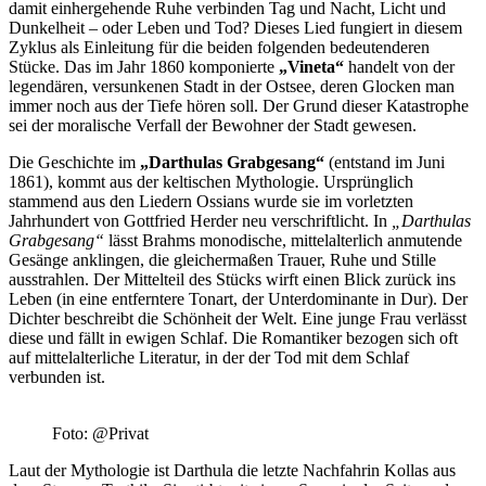
damit einhergehende Ruhe verbinden Tag und Nacht, Licht und
Dunkelheit – oder Leben und Tod? Dieses Lied fungiert in diesem
Zyklus als Einleitung für die beiden folgenden bedeutenderen
Stücke. Das im Jahr 1860 komponierte
„Vineta“
handelt von der
legendären, versunkenen Stadt in der Ostsee, deren Glocken man
immer noch aus der Tiefe hören soll. Der Grund dieser Katastrophe
sei der moralische Verfall der Bewohner der Stadt gewesen.
Die Geschichte im
„Darthulas Grabgesang“
(entstand im Juni
1861), kommt aus der keltischen Mythologie. Ursprünglich
stammend aus den Liedern Ossians wurde sie im vorletzten
Jahrhundert von Gottfried Herder neu verschriftlicht. In
„Darthulas
Grabgesang“
lässt Brahms monodische, mittelalterlich anmutende
Gesänge anklingen, die gleichermaßen Trauer, Ruhe und Stille
ausstrahlen. Der Mittelteil des Stücks wirft einen Blick zurück ins
Leben (in eine entferntere Tonart, der Unterdominante in Dur). Der
Dichter beschreibt die Schönheit der Welt. Eine junge Frau verlässt
diese und fällt in ewigen Schlaf. Die Romantiker bezogen sich oft
auf mittelalterliche Literatur, in der der Tod mit dem Schlaf
verbunden ist.
Foto: @Privat
Laut der Mythologie ist Darthula die letzte Nachfahrin Kollas aus