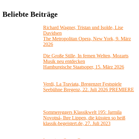
Beliebte Beiträge
Richard Wagner, Tristan und Isolde, Lise
Davidsen
The Metropolitan Opera, New York, 9. März
2026
Die Große Stille, In fernen Welten, Mozarts
Musik neu entdecken
Hamburgische Staatsoper, 15. März 2026
Verdi, La Traviata, Bregenzer Festspiele
Seebühne Bregenz, 22. Juli 2026 PREMIERE
Sommereggers Klassikwelt 195: Jarmila
Novotná- Ihre Lippen, die küssten so heiß
klassik-begeistert.de, 27. Juli 2023