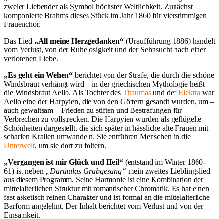
zweier Liebender als Symbol höchster Weltlichkeit. Zunächst
komponierte Brahms dieses Stück im Jahr 1860 für vierstimmigen
Frauenchor.
Das Lied
„All meine Herzgedanken“
(Uraufführung 1886) handelt
vom Verlust, von der Ruhelosigkeit und der Sehnsucht nach einer
verlorenen Liebe.
„Es geht ein Wehen“
berichtet von der Strafe, die durch die schöne
Windsbraut verhängt wird – in der griechischen Mythologie heißt
die Windsbraut Aello. Als Tochter des
Thaumas
und der
Elektra
war
Aello eine der Harpyien, die von den Göttern gesandt wurden, um –
auch gewaltsam – Frieden zu stiften und Bestrafungen für
Verbrechen zu vollstrecken. Die Harpyien wurden als geflügelte
Schönheiten dargestellt, die sich später in hässliche alte Frauen mit
scharfen Krallen umwandeln. Sie entführen Menschen in die
Unterwelt
, um sie dort zu foltern.
„Vergangen ist mir Glück und Heil“
(entstand im Winter 1860-
61) ist neben
„Darthulas Grabgesang“
mein zweites Lieblingslied
aus diesem Programm. Seine Harmonie ist eine Kombination der
mittelalterlichen Struktur mit romantischer Chromatik. Es hat einen
fast asketisch reinen Charakter und ist formal an die mittelalterliche
Barform angelehnt. Der Inhalt berichtet vom Verlust und von der
Einsamkeit.