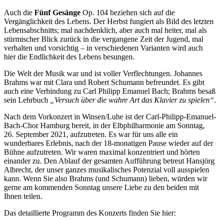
Auch die
Fünf Gesänge
Op. 104 beziehen sich auf die
Vergänglichkeit des Lebens. Der Herbst fungiert als Bild des letzten
Lebensabschnitts; mal nachdenklich, aber auch mal heiter, mal als
stürmischer Blick zurück in die vergangene Zeit der Jugend, mal
verhalten und vorsichtig – in verschiedenen Varianten wird auch
hier die Endlichkeit des Lebens besungen.
Die Welt der Musik war und ist voller Verflechtungen. Johannes
Brahms war mit Clara und Robert Schumann befreundet. Es gibt
auch eine Verbindung zu Carl Philipp Emanuel Bach; Brahms besaß
sein Lehrbuch
„Versuch über die wahre Art das Klavier zu spielen“.
Nach dem Vorkonzert in Winsen/Luhe ist der Carl-Philipp-Emanuel-
Bach-Chor Hamburg bereit, in der Elbphilharmonie am Sonntag,
26. September 2021, aufzutreten. Es war für uns alle ein
wunderbares Erlebnis, nach der 18-monatigen Pause wieder auf der
Bühne aufzutreten. Wir waren maximal konzentriert und hörten
einander zu. Den Ablauf der gesamten Aufführung betreut Hansjörg
Albrecht, der unser ganzes musikalisches Potenzial voll ausspielen
kann. Wenn Sie also Brahms (und Schumann) lieben, würden wir
gerne am kommenden Sonntag unsere Liebe zu den beiden mit
Ihnen teilen.
Das detaillierte Programm des Konzerts finden Sie hier: