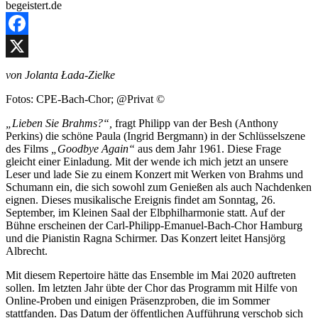
Facebook
X
von Jolanta Łada-Zielke
Fotos: CPE-Bach-Chor; @Privat ©
„Lieben Sie Brahms?“,
fragt Philipp van der Besh (Anthony
Perkins) die schöne Paula (Ingrid Bergmann) in der Schlüsselszene
des Films
„Goodbye Again“
aus dem Jahr 1961. Diese Frage
gleicht einer Einladung. Mit der wende ich mich jetzt an unsere
Leser und lade Sie zu einem Konzert mit Werken von Brahms und
Schumann ein, die sich sowohl zum Genießen als auch Nachdenken
eignen. Dieses musikalische Ereignis findet am Sonntag, 26.
September, im Kleinen Saal der Elbphilharmonie statt. Auf der
Bühne erscheinen der Carl-Philipp-Emanuel-Bach-Chor Hamburg
und die Pianistin Ragna Schirmer. Das Konzert leitet Hansjörg
Albrecht.
Mit diesem Repertoire hätte das Ensemble im Mai 2020 auftreten
sollen. Im letzten Jahr übte der Chor das Programm mit Hilfe von
Online-Proben und einigen Präsenzproben, die im Sommer
stattfanden. Das Datum der öffentlichen Aufführung verschob sich