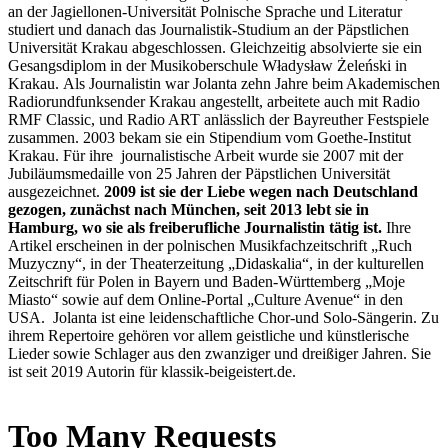
an der Jagiellonen-Universität Polnische Sprache und Literatur
studiert und danach das Journalistik-Studium an der Päpstlichen
Universität Krakau abgeschlossen. Gleichzeitig absolvierte sie ein
Gesangsdiplom in der Musikoberschule Władysław Żeleński in
Krakau. Als Journalistin war Jolanta zehn Jahre beim Akademischen
Radiorundfunksender Krakau angestellt, arbeitete auch mit Radio
RMF Classic, und Radio ART anlässlich der Bayreuther Festspiele
zusammen. 2003 bekam sie ein Stipendium vom Goethe-Institut
Krakau. Für ihre journalistische Arbeit wurde sie 2007 mit der
Jubiläumsmedaille von 25 Jahren der Päpstlichen Universität
ausgezeichnet.
2009 ist sie der Liebe wegen nach Deutschland
gezogen, zunächst nach München, seit 2013 lebt sie in
Hamburg, wo sie als freiberufliche Journalistin tätig ist.
Ihre
Artikel erscheinen in der polnischen Musikfachzeitschrift „Ruch
Muzyczny“, in der Theaterzeitung „Didaskalia“, in der kulturellen
Zeitschrift für Polen in Bayern und Baden-Württemberg „Moje
Miasto“ sowie auf dem Online-Portal „Culture Avenue“ in den
USA. Jolanta ist eine leidenschaftliche Chor-und Solo-Sängerin. Zu
ihrem Repertoire gehören vor allem geistliche und künstlerische
Lieder sowie Schlager aus den
zwanziger und dreißiger Jahren
. Sie
ist seit 2019 Autorin für klassik-beigeistert.de.