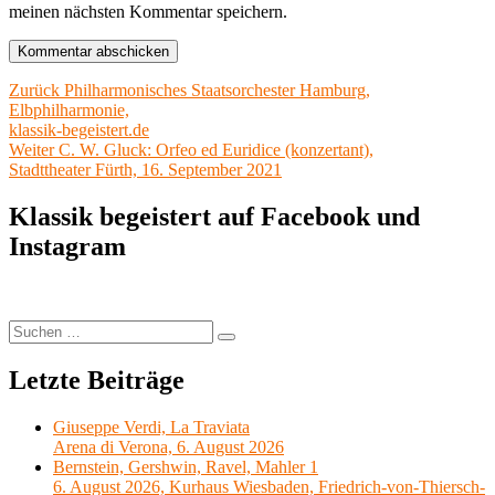
meinen nächsten Kommentar speichern.
Beitragsnavigation
Vorheriger
Zurück
Philharmonisches Staatsorchester Hamburg,
Beitrag:
Elbphilharmonie,
klassik-begeistert.de
Nächster
Weiter
C. W. Gluck: Orfeo ed Euridice (konzertant),
Beitrag:
Stadttheater Fürth, 16. September 2021
Klassik begeistert auf Facebook und
Instagram
Suchen
Suchen
nach:
Letzte Beiträge
Giuseppe Verdi, La Traviata
Arena di Verona, 6. August 2026
Bernstein, Gershwin, Ravel, Mahler 1
6. August 2026, Kurhaus Wiesbaden, Friedrich-von-Thiersch-