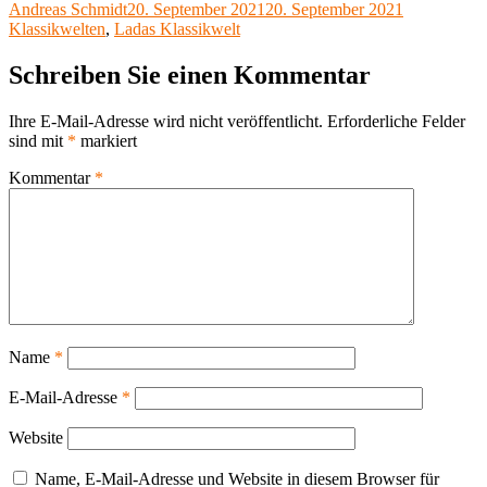
Autor
Veröffentlicht
Kategorien
Andreas Schmidt
20. September 2021
20. September 2021
X
am
Klassikwelten
,
Ladas Klassikwelt
Schreiben Sie einen Kommentar
Ihre E-Mail-Adresse wird nicht veröffentlicht.
Erforderliche Felder
sind mit
*
markiert
Kommentar
*
Name
*
E-Mail-Adresse
*
Website
Name, E-Mail-Adresse und Website in diesem Browser für