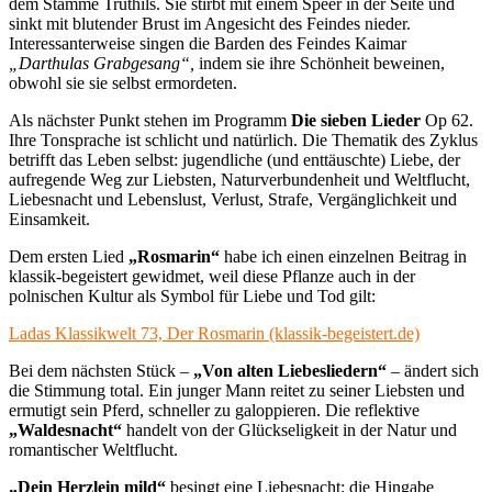
dem Stamme Truthils. Sie stirbt mit einem Speer in der Seite und
sinkt mit blutender Brust im Angesicht des Feindes nieder.
Interessanterweise singen die Barden des Feindes Kaimar
„Darthulas Grabgesang“,
indem sie ihre Schönheit beweinen,
obwohl sie sie selbst ermordeten.
Als nächster Punkt stehen im Programm
Die sieben Lieder
Op 62.
Ihre Tonsprache ist schlicht und natürlich. Die Thematik des Zyklus
betrifft das Leben selbst: jugendliche (und enttäuschte) Liebe, der
aufregende Weg zur Liebsten, Naturverbundenheit und Weltflucht,
Liebesnacht und Lebenslust, Verlust, Strafe, Vergänglichkeit und
Einsamkeit.
Dem ersten Lied
„Rosmarin“
habe ich einen einzelnen Beitrag in
klassik-begeistert gewidmet, weil diese Pflanze auch in der
polnischen Kultur als Symbol für Liebe und Tod gilt:
Ladas Klassikwelt 73, Der Rosmarin (klassik-begeistert.de)
Bei dem nächsten Stück –
„Von alten Liebesliedern“
– ändert sich
die Stimmung total. Ein junger Mann reitet zu seiner Liebsten und
ermutigt sein Pferd, schneller zu galoppieren. Die reflektive
„Waldesnacht“
handelt von der Glückseligkeit in der Natur und
romantischer Weltflucht.
„Dein Herzlein mild“
besingt eine Liebesnacht: die Hingabe