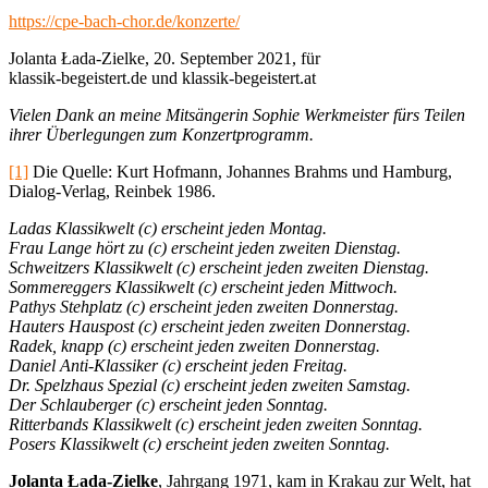
https://cpe-bach-chor.de/konzerte/
Jolanta Łada-Zielke, 20. September 2021, für
klassik-begeistert.de und klassik-begeistert.at
Vielen Dank an meine Mitsängerin Sophie Werkmeister fürs Teilen
ihrer Überlegungen zum Konzertprogramm.
[1]
Die Quelle: Kurt Hofmann, Johannes Brahms und Hamburg,
Dialog-Verlag, Reinbek 1986.
Ladas Klassikwelt (c) erscheint jeden Montag.
Frau Lange hört zu (c) erscheint jeden zweiten Dienstag.
Schweitzers Klassikwelt (c) erscheint jeden zweiten Dienstag.
Sommereggers Klassikwelt (c) erscheint jeden Mittwoch.
Pathys Stehplatz (c) erscheint jeden zweiten Donnerstag.
Hauters Hauspost (c) erscheint jeden zweiten Donnerstag.
Radek, knapp (c) erscheint jeden zweiten Donnerstag.
Daniel Anti-Klassiker (c) erscheint jeden Freitag.
Dr. Spelzhaus Spezial (c) erscheint jeden zweiten Samstag.
Der Schlauberger (c) erscheint jeden Sonntag.
Ritterbands Klassikwelt (c) erscheint jeden zweiten Sonntag.
Posers Klassikwelt (c) erscheint jeden zweiten Sonntag.
Jolanta Łada-Zielke
, Jahrgang 1971, kam in Krakau zur Welt,
hat