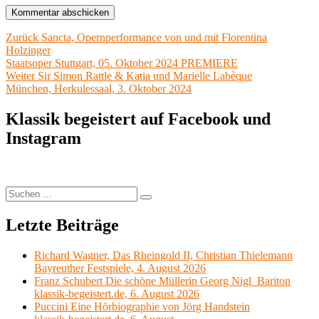
Beitragsnavigation
Vorheriger
Zurück
Sancta, Opernperformance von und mit Florentina
Beitrag:
Holzinger
Staatsoper Stuttgart, 05. Oktober 2024 PREMIERE
Nächster
Weiter
Sir Simon Rattle & Katia und Marielle Labèque
Beitrag:
München, Herkulessaal, 3. Oktober 2024
Klassik begeistert auf Facebook und
Instagram
Suchen
Suchen
nach:
Letzte Beiträge
Richard Wagner, Das Rheingold II, Christian Thielemann
Bayreuther Festspiele, 4. August 2026
Franz Schubert Die schöne Müllerin Georg Nigl Bariton
klassik-begeistert.de, 6. August 2026
Puccini Eine Hörbiographie von Jörg Handstein