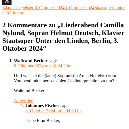
Facebook
Autor
Veröffentlicht
Kategorien
Klassik-begeistert
6. Oktober 2024
6. Oktober 2024
Staatsoper Unter
X
am
den Linden
2 Kommentare zu „Liederabend Camilla
Nylund, Sopran Helmut Deutsch, Klavier
Staatsoper Unter den Linden, Berlin, 3.
Oktober 2024“
Waltraud Becker
sagt:
6. Oktober 2024 um 18:24 Uhr
Und was hat die (laute) Sopranistin Anna Netrebko vom
Vorabend mit einer sensiblen Liedinterpretation zu tun?
Waltraud Becker
Antworten
Johannes Fischer
sagt:
8. Oktober 2024 um 20:08 Uhr
Liebe Frau Becker,