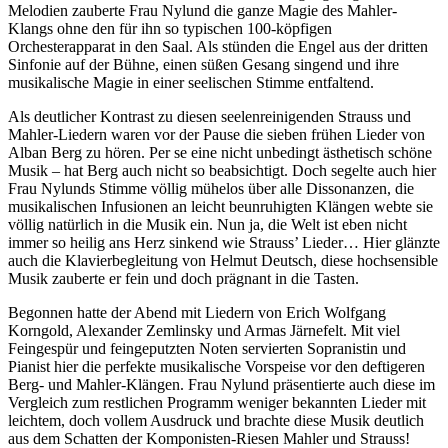
Melodien zauberte Frau Nylund die ganze Magie des Mahler-
Klangs ohne den für ihn so typischen 100-köpfigen
Orchesterapparat in den Saal. Als stünden die Engel aus der dritten
Sinfonie auf der Bühne, einen süßen Gesang singend und ihre
musikalische Magie in einer seelischen Stimme entfaltend.
Als deutlicher Kontrast zu diesen seelenreinigenden Strauss und
Mahler-Liedern waren vor der Pause die sieben frühen Lieder von
Alban Berg zu hören. Per se eine nicht unbedingt ästhetisch schöne
Musik – hat Berg auch nicht so beabsichtigt. Doch segelte auch hier
Frau Nylunds Stimme völlig mühelos über alle Dissonanzen, die
musikalischen Infusionen an leicht beunruhigten Klängen webte sie
völlig natürlich in die Musik ein. Nun ja, die Welt ist eben nicht
immer so heilig ans Herz sinkend wie Strauss’ Lieder… Hier glänzte
auch die Klavierbegleitung von Helmut Deutsch, diese hochsensible
Musik zauberte er fein und doch prägnant in die Tasten.
Begonnen hatte der Abend mit Liedern von Erich Wolfgang
Korngold, Alexander Zemlinsky und Armas Järnefelt. Mit viel
Feingespür und feingeputzten Noten servierten Sopranistin und
Pianist hier die perfekte musikalische Vorspeise vor den deftigeren
Berg- und Mahler-Klängen. Frau Nylund präsentierte auch diese im
Vergleich zum restlichen Programm weniger bekannten Lieder mit
leichtem, doch vollem Ausdruck und brachte diese Musik deutlich
aus dem Schatten der Komponisten-Riesen Mahler und Strauss!