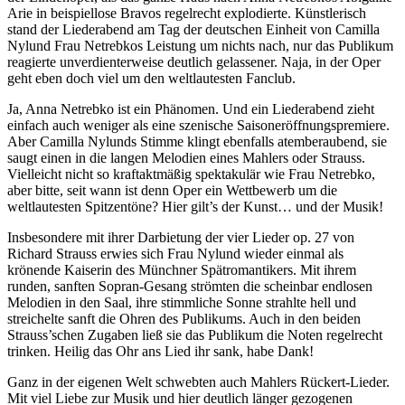
Arie in beispiellose Bravos regelrecht explodierte. Künstlerisch
stand der Liederabend am Tag der deutschen Einheit von Camilla
Nylund Frau Netrebkos Leistung um nichts nach, nur das Publikum
reagierte unverdienterweise deutlich gelassener. Naja, in der Oper
geht eben doch viel um den weltlautesten Fanclub.
Ja, Anna Netrebko ist ein Phänomen. Und ein Liederabend zieht
einfach auch weniger als eine szenische Saisoneröffnungspremiere.
Aber Camilla Nylunds Stimme klingt ebenfalls atemberaubend, sie
saugt einen in die langen Melodien eines Mahlers oder Strauss.
Vielleicht nicht so kraftaktmäßig spektakulär wie Frau Netrebko,
aber bitte, seit wann ist denn Oper ein Wettbewerb um die
weltlautesten Spitzentöne? Hier gilt’s der Kunst… und der Musik!
Insbesondere mit ihrer Darbietung der vier Lieder op. 27 von
Richard Strauss erwies sich Frau Nylund wieder einmal als
krönende Kaiserin des Münchner Spätromantikers. Mit ihrem
runden, sanften Sopran-Gesang strömten die scheinbar endlosen
Melodien in den Saal, ihre stimmliche Sonne strahlte hell und
streichelte sanft die Ohren des Publikums. Auch in den beiden
Strauss’schen Zugaben ließ sie das Publikum die Noten regelrecht
trinken. Heilig das Ohr ans Lied ihr sank, habe Dank!
Ganz in der eigenen Welt schwebten auch Mahlers Rückert-Lieder.
Mit viel Liebe zur Musik und hier deutlich länger gezogenen