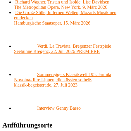
Richard Wagner, Tristan und Isolde, Lise Davidsen
The Metropolitan Opera, New York, 9. März 2026
Die Große Stille, In fernen Welten, Mozarts Musik neu
entdecken
Hamburgische Staatsoper, 15. März 2026
Verdi, La Traviata, Bregenzer Festspiele
Seebühne Bregenz, 22. Juli 2026 PREMIERE
Sommereggers Klassikwelt 195: Jarmila
Novotná- Ihre Lippen, die küssten so heiß
klassik-begeistert.de, 27. Juli 2023
Interview Genny Basso
Aufführungsorte