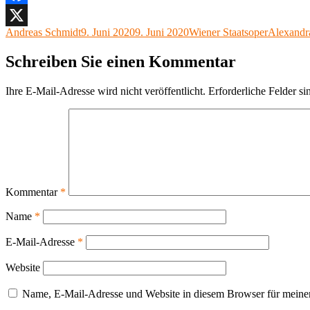
Facebook
Autor
Veröffentlicht
Kategorien
Schlagwö
Andreas Schmidt
9. Juni 2020
9. Juni 2020
Wiener Staatsoper
Alexandr
X
am
Schreiben Sie einen Kommentar
Ihre E-Mail-Adresse wird nicht veröffentlicht.
Erforderliche Felder si
Kommentar
*
Name
*
E-Mail-Adresse
*
Website
Name, E-Mail-Adresse und Website in diesem Browser für meine