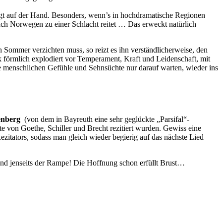
iegt auf der Hand. Besonders, wenn’s in hochdramatische Regionen
ch Norwegen zu einer Schlacht reitet … Das erweckt natürlich
ommer verzichten muss, so reizt es ihn verständlicherweise, den
förmlich explodiert vor Temperament, Kraft und Leidenschaft, mit
e menschlichen Gefühle und Sehnsüchte nur darauf warten, wieder ins
enberg
(von dem in Bayreuth eine sehr geglückte „Parsifal“-
e von Goethe, Schiller und Brecht rezitiert wurden. Gewiss eine
ezitators, sodass man gleich wieder begierig auf das nächste Lied
-und jenseits der Rampe! Die Hoffnung schon erfüllt Brust…