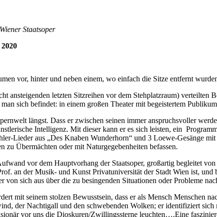
Wiener Staatsoper
 2020
äumen vor, hinter und neben einem, wo einfach die Sitze entfernt wurde
ht ansteigenden letzten Sitzreihen vor dem Stehplatzraum) verteilten 
an sich befindet: in einem großen Theater mit begeistertem Publikum
pernwelt längst. Dass er zwischen seinen immer anspruchsvoller werde
ünstlerische Intelligenz. Mit dieser kann er es sich leisten, ein Program
ahler-Lieder aus „Des Knaben Wunderhorn“ und 3 Loewe-Gesänge mit T
hen zu Übermächten oder mit Naturgegebenheiten befassen.
Aufwand vor dem Hauptvorhang der Staatsoper, großartig begleitet vo
Prof. an der Musik- und Kunst Privatuniversität der Stadt Wien ist, un
 er von sich aus über die zu besingenden Situationen oder Probleme n
ert mit seinem stolzen Bewusstsein, dass er als Mensch Menschen nach
d, der Nachtigall und den schwebenden Wolken; er identifiziert sich m
visionär vor uns die Dioskuren/Zwillingssterne leuchten….Eine faszini