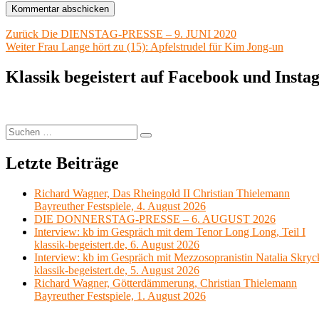
Beitragsnavigation
Vorheriger
Zurück
Die DIENSTAG-PRESSE – 9. JUNI 2020
Nächster
Beitrag:
Weiter
Frau Lange hört zu (15): Apfelstrudel für Kim Jong-un
Beitrag:
Klassik begeistert auf Facebook und Inst
Suchen
Suchen
nach:
Letzte Beiträge
Richard Wagner, Das Rheingold II Christian Thielemann
Bayreuther Festspiele, 4. August 2026
DIE DONNERSTAG-PRESSE – 6. AUGUST 2026
Interview: kb im Gespräch mit dem Tenor Long Long, Teil I
klassik-begeistert.de, 6. August 2026
Interview: kb im Gespräch mit Mezzosopranistin Natalia Skryc
klassik-begeistert.de, 5. August 2026
Richard Wagner, Götterdämmerung, Christian Thielemann
Bayreuther Festspiele, 1. August 2026