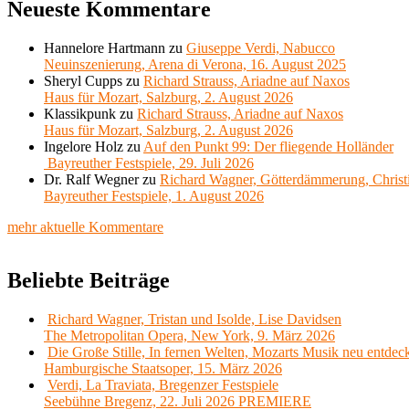
Neueste Kommentare
Hannelore Hartmann
zu
Giuseppe Verdi, Nabucco
Neuinszenierung, Arena di Verona, 16. August 2025
Sheryl Cupps
zu
Richard Strauss, Ariadne auf Naxos
Haus für Mozart, Salzburg, 2. August 2026
Klassikpunk
zu
Richard Strauss, Ariadne auf Naxos
Haus für Mozart, Salzburg, 2. August 2026
Ingelore Holz
zu
Auf den Punkt 99: Der fliegende Holländer
Bayreuther Festspiele, 29. Juli 2026
Dr. Ralf Wegner
zu
Richard Wagner, Götterdämmerung, Christ
Bayreuther Festspiele, 1. August 2026
mehr aktuelle Kommentare
Beliebte Beiträge
Richard Wagner, Tristan und Isolde, Lise Davidsen
The Metropolitan Opera, New York, 9. März 2026
Die Große Stille, In fernen Welten, Mozarts Musik neu entdec
Hamburgische Staatsoper, 15. März 2026
Verdi, La Traviata, Bregenzer Festspiele
Seebühne Bregenz, 22. Juli 2026 PREMIERE