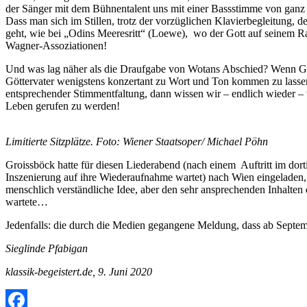
der Sänger mit dem Bühnentalent uns mit einer Bassstimme von ganz na
Dass man sich im Stillen, trotz der vorzüglichen Klavierbegleitung,
geht, wie bei „Odins Meeresritt“ (Loewe), wo der Gott auf seinem R
Wagner-Assoziationen!
Und was lag näher als die Draufgabe von Wotans Abschied? Wenn Gün
Göttervater wenigstens konzertant zu Wort und Ton kommen zu lassen
entsprechender Stimmentfaltung, dann wissen wir – endlich wieder –
Leben gerufen zu werden!
Limitierte Sitzplätze. Foto: Wiener Staatsoper/ Michael Pöhn
Groissböck hatte für diesen Liederabend (nach einem Auftritt im dor
Inszenierung auf ihre Wiederaufnahme wartet) nach Wien eingeladen, 
menschlich verständliche Idee, aber den sehr ansprechenden Inhalten d
wartete…
Jedenfalls: die durch die Medien gegangene Meldung, dass ab Septemb
Sieglinde Pfabigan
klassik-begeistert.de, 9. Juni 2020