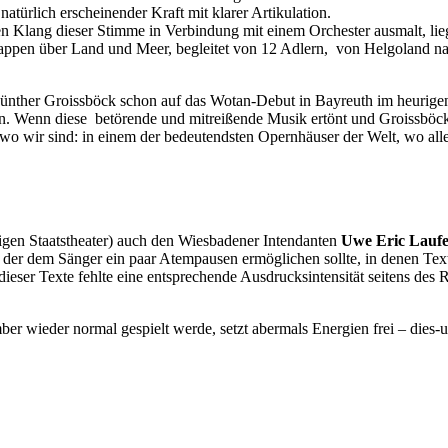
türlich erscheinender Kraft mit klarer Artikulation.
 den Klang dieser Stimme in Verbindung mit einem Orchester ausmalt, l
appen über Land und Meer, begleitet von 12 Adlern, von Helgoland na
ther Groissböck schon auf das Wotan-Debut in Bayreuth im heurigen S
. Wenn diese betörende und mitreißende Musik ertönt und Groissböck 
 wo wir sind: in einem der bedeutendsten Opernhäuser der Welt, wo all
tigen Staatstheater) auch den Wiesbadener Intendanten
Uwe Eric Lauf
der dem Sänger ein paar Atempausen ermöglichen sollte, in denen Text
ieser Texte fehlte eine entsprechende Ausdrucksintensität seitens des R
er wieder normal gespielt werde, setzt abermals Energien frei – dies