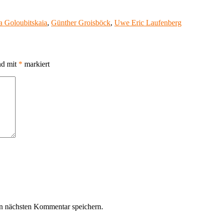
rter
a Goloubitskaia
,
Günther Groisböck
,
Uwe Eric Laufenberg
nd mit
*
markiert
n nächsten Kommentar speichern.