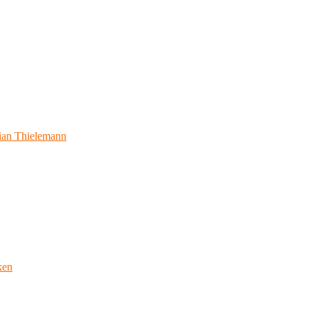
ian Thielemann
ken