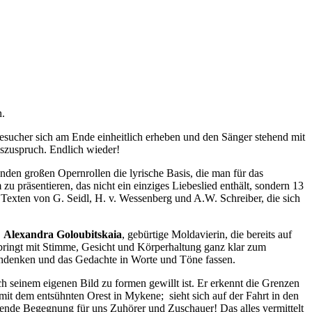
n.
Besucher sich am Ende einheitlich erheben und den Sänger stehend mit
szuspruch. Endlich wieder!
nden großen Opernrollen die lyrische Basis, die man für das
m zu präsentieren, das nicht ein einziges Liebeslied enthält, sondern 13
exten von G. Seidl, H. v. Wessenberg und A.W. Schreiber, die sich
n
Alexandra Goloubitskaia
, gebürtige Moldavierin, die bereits auf
d bringt mit Stimme, Gesicht und Körperhaltung ganz klar zum
achdenken und das Gedachte in Worte und Töne fassen.
 seinem eigenen Bild zu formen gewillt ist. Er erkennt die Grenzen
it dem entsühnten Orest in Mykene; sieht sich auf der Fahrt in den
erende Begegnung für uns Zuhörer und Zuschauer! Das alles vermittelt