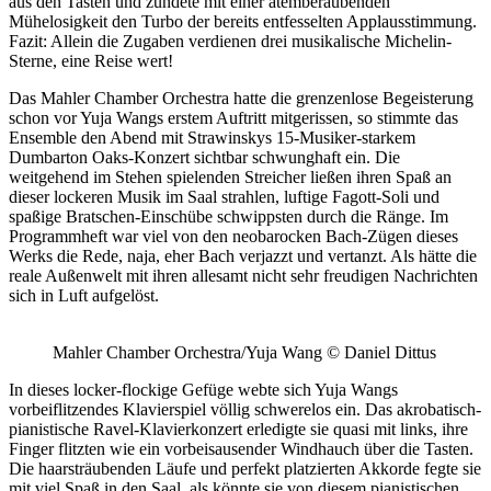
aus den Tasten und zündete mit einer atemberaubenden
Mühelosigkeit den Turbo der bereits entfesselten Applausstimmung.
Fazit: Allein die Zugaben verdienen drei musikalische Michelin-
Sterne, eine Reise wert!
Das Mahler Chamber Orchestra hatte die grenzenlose Begeisterung
schon vor Yuja Wangs erstem Auftritt mitgerissen, so stimmte das
Ensemble den Abend mit Strawinskys 15-Musiker-starkem
Dumbarton Oaks-Konzert sichtbar schwunghaft ein. Die
weitgehend im Stehen spielenden Streicher ließen ihren Spaß an
dieser lockeren Musik im Saal strahlen, luftige Fagott-Soli und
spaßige Bratschen-Einschübe schwippsten durch die Ränge. Im
Programmheft war viel von den neobarocken Bach-Zügen dieses
Werks die Rede, naja, eher Bach verjazzt und vertanzt. Als hätte die
reale Außenwelt mit ihren allesamt nicht sehr freudigen Nachrichten
sich in Luft aufgelöst.
Mahler Chamber Orchestra/Yuja Wang © Daniel Dittus
In dieses locker-flockige Gefüge webte sich Yuja Wangs
vorbeiflitzendes Klavierspiel völlig schwerelos ein. Das akrobatisch-
pianistische Ravel-Klavierkonzert erledigte sie quasi mit links, ihre
Finger flitzten wie ein vorbeisausender Windhauch über die Tasten.
Die haarsträubenden Läufe und perfekt platzierten Akkorde fegte sie
mit viel Spaß in den Saal, als könnte sie von diesem pianistischen