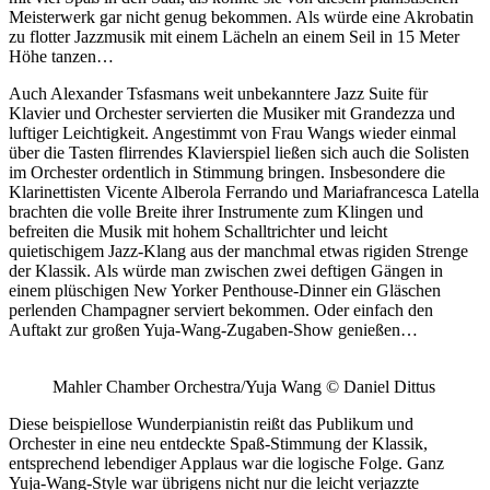
Meisterwerk gar nicht genug bekommen. Als würde eine Akrobatin
zu flotter Jazzmusik mit einem Lächeln an einem Seil in 15 Meter
Höhe tanzen…
Auch Alexander Tsfasmans weit unbekanntere Jazz Suite für
Klavier und Orchester servierten die Musiker mit Grandezza und
luftiger Leichtigkeit. Angestimmt von Frau Wangs wieder einmal
über die Tasten flirrendes Klavierspiel ließen sich auch die Solisten
im Orchester ordentlich in Stimmung bringen. Insbesondere die
Klarinettisten Vicente Alberola Ferrando und Mariafrancesca Latella
brachten die volle Breite ihrer Instrumente zum Klingen und
befreiten die Musik mit hohem Schalltrichter und leicht
quietischigem Jazz-Klang aus der manchmal etwas rigiden Strenge
der Klassik. Als würde man zwischen zwei deftigen Gängen in
einem plüschigen New Yorker Penthouse-Dinner ein Gläschen
perlenden Champagner serviert bekommen. Oder einfach den
Auftakt zur großen Yuja-Wang-Zugaben-Show genießen…
Mahler Chamber Orchestra/Yuja Wang © Daniel Dittus
Diese beispiellose Wunderpianistin reißt das Publikum und
Orchester in eine neu entdeckte Spaß-Stimmung der Klassik,
entsprechend lebendiger Applaus war die logische Folge. Ganz
Yuja-Wang-Style war übrigens nicht nur die leicht verjazzte