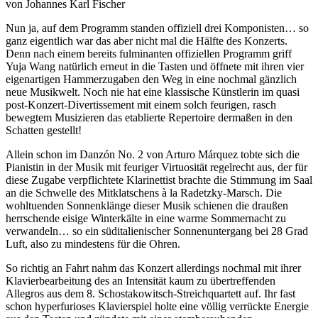
von Johannes Karl Fischer
Nun ja, auf dem Programm standen offiziell drei Komponisten… so
ganz eigentlich war das aber nicht mal die Hälfte des Konzerts.
Denn nach einem bereits fulminanten offiziellen Programm griff
Yuja Wang natürlich erneut in die Tasten und öffnete mit ihren vier
eigenartigen Hammerzugaben den Weg in eine nochmal gänzlich
neue Musikwelt. Noch nie hat eine klassische Künstlerin im quasi
post-Konzert-Divertissement mit einem solch feurigen, rasch
bewegtem Musizieren das etablierte Repertoire dermaßen in den
Schatten gestellt!
Allein schon im Danzón No. 2 von Arturo Márquez tobte sich die
Pianistin in der Musik mit feuriger Virtuosität regelrecht aus, der für
diese Zugabe verpflichtete Klarinettist brachte die Stimmung im Saal
an die Schwelle des Mitklatschens à la Radetzky-Marsch. Die
wohltuenden Sonnenklänge dieser Musik schienen die draußen
herrschende eisige Winterkälte in eine warme Sommernacht zu
verwandeln… so ein süditalienischer Sonnenuntergang bei 28 Grad
Luft, also zu mindestens für die Ohren.
So richtig an Fahrt nahm das Konzert allerdings nochmal mit ihrer
Klavierbearbeitung des an Intensität kaum zu übertreffenden
Allegros aus dem 8. Schostakowitsch-Streichquartett auf. Ihr fast
schon hyperfurioses Klavierspiel holte eine völlig verrückte Energie