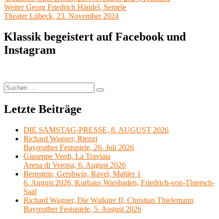
Nächster
Weiter
Georg Friedrich Händel, Semele
Beitrag:
Theater Lübeck, 23. November 2024
Klassik begeistert auf Facebook und
Instagram
Suchen
Suchen
nach:
Letzte Beiträge
DIE SAMSTAG-PRESSE, 8. AUGUST 2026
Richard Wagner, Rienzi
Bayreuther Festspiele, 26. Juli 2026
Giuseppe Verdi, La Traviata
Arena di Verona, 6. August 2026
Bernstein, Gershwin, Ravel, Mahler 1
6. August 2026, Kurhaus Wiesbaden, Friedrich-von-Thiersch-
Saal
Richard Wagner, Die Walküre II, Christian Thielemann
Bayreuther Festspiele, 5. August 2026