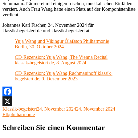
Schumann-Träumerei mit einigen frischen, musikalischen Einfällen
verziert. Auch Frau Wang hätte einen Platz auf der Komponistenliste
verdient…
Johannes Karl Fischer, 24. November 2024 für
klassik-begeistert.de und klassik-begeistert.at
Yuja Wang und Vikingur Ólafsson Philharmonie
Berlin, 30. Oktober 2024
CD-Rezension: Yuja Wang, The Vienna Recital
klassik-begeistert.de, 8. August 2024
CD-Rezension: Yuja Wang Rachmaninoff klassik-
begeistert.de, 9. Dezember 2023
Facebook
Autor
Veröffentlicht
Kategorien
Klassik-begeistert
24. November 2024
24. November 2024
X
am
Elbphilharmonie
Schreiben Sie einen Kommentar