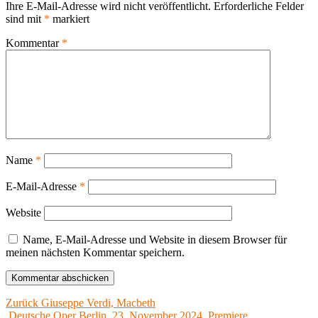
Ihre E-Mail-Adresse wird nicht veröffentlicht.
Erforderliche Felder
sind mit
*
markiert
Kommentar
*
Name
*
E-Mail-Adresse
*
Website
Name, E-Mail-Adresse und Website in diesem Browser für
meinen nächsten Kommentar speichern.
Beitragsnavigation
Vorheriger
Zurück
Giuseppe Verdi, Macbeth
Beitrag:
Deutsche Oper Berlin, 23. November 2024, Premiere