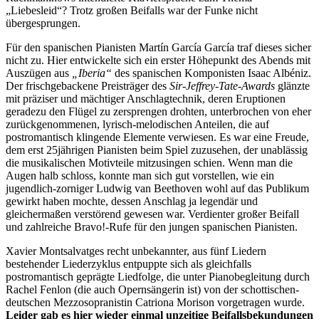
„Liebesleid“? Trotz großen Beifalls war der Funke nicht
übergesprungen.
Für den spanischen Pianisten Martín García García traf dieses sicher
nicht zu. Hier entwickelte sich ein erster Höhepunkt des Abends mit
Auszügen aus
„Iberia“
des spanischen Komponisten Isaac Albéniz.
Der frischgebackene Preisträger des
Sir-Jeffrey-Tate-Awards
glänzte
mit präziser und mächtiger Anschlagtechnik, deren Eruptionen
geradezu den Flügel zu zersprengen drohten, unterbrochen von eher
zurückgenommenen, lyrisch-melodischen Anteilen, die auf
postromantisch klingende Elemente verwiesen. Es war eine Freude,
dem erst 25jährigen Pianisten beim Spiel zuzusehen, der unablässig
die musikalischen Motivteile mitzusingen schien. Wenn man die
Augen halb schloss, konnte man sich gut vorstellen, wie ein
jugendlich-zorniger Ludwig van Beethoven wohl auf das Publikum
gewirkt haben mochte, dessen Anschlag ja legendär und
gleichermaßen verstörend gewesen war. Verdienter großer Beifall
und zahlreiche Bravo!-Rufe für den jungen spanischen Pianisten.
Xavier Montsalvatges recht unbekannter, aus fünf Liedern
bestehender Liederzyklus entpuppte sich als gleichfalls
postromantisch geprägte Liedfolge, die unter Pianobegleitung durch
Rachel Fenlon (die auch Opernsängerin ist) von der schottischen-
deutschen Mezzosopranistin Catriona Morison vorgetragen wurde.
Leider gab es hier wieder einmal unzeitige Beifallsbekundungen