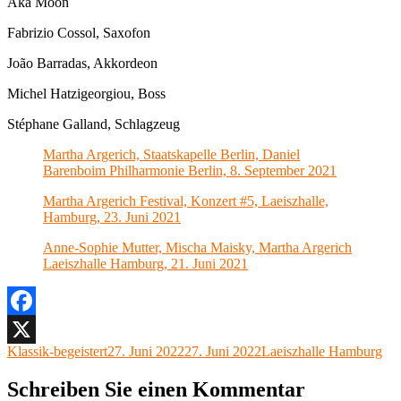
Aka Moon
Fabrizio Cossol, Saxofon
João Barradas, Akkordeon
Michel Hatzigeorgiou, Boss
Stéphane Galland, Schlagzeug
Martha Argerich, Staatskapelle Berlin, Daniel
Barenboim Philharmonie Berlin, 8. September 2021
Martha Argerich Festival, Konzert #5, Laeiszhalle,
Hamburg, 23. Juni 2021
Anne-Sophie Mutter, Mischa Maisky, Martha Argerich
Laeiszhalle Hamburg, 21. Juni 2021
Facebook
Autor
Veröffentlicht
Kategorien
Klassik-begeistert
27. Juni 2022
27. Juni 2022
Laeiszhalle Hamburg
X
am
Schreiben Sie einen Kommentar