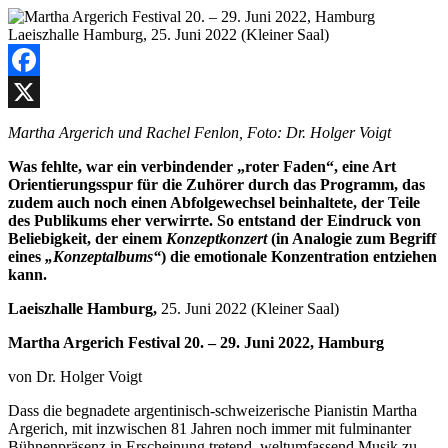
Facebook
X
Martha Argerich und Rachel Fenlon, Foto: Dr. Holger Voigt
Was fehlte, war ein verbindender „roter Faden“, eine Art
Orientierungsspur für die Zuhörer durch das Programm, das
zudem auch noch einen Abfolgewechsel beinhaltete, der Teile
des Publikums eher verwirrte. So entstand der Eindruck von
Beliebigkeit, der einem
Konzeptkonzert
(in Analogie zum Begriff
eines
„Konzeptalbums“
) die emotionale Konzentration entziehen
kann.
Laeiszhalle Hamburg,
25. Juni 2022 (Kleiner Saal)
Martha Argerich Festival 20. – 29. Juni 2022, Hamburg
von Dr. Holger Voigt
Dass die begnadete argentinisch-schweizerische Pianistin Martha
Argerich, mit inzwischen 81 Jahren noch immer mit fulminanter
Bühnenpräsenz in Erscheinung tretend, weltumfassend Musik zu