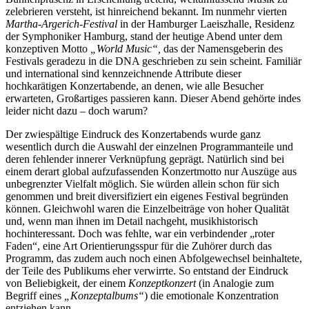
zelebrieren versteht, ist hinreichend bekannt. Im nunmehr vierten
Martha-Argerich-Festival
in der Hamburger Laeiszhalle, Residenz
der Symphoniker Hamburg, stand der heutige Abend unter dem
konzeptiven Motto
„World Music“,
das der Namensgeberin des
Festivals geradezu in die DNA geschrieben zu sein scheint. Familiär
und international sind kennzeichnende Attribute dieser
hochkarätigen Konzertabende, an denen, wie alle Besucher
erwarteten, Großartiges passieren kann. Dieser Abend gehörte indes
leider nicht dazu – doch warum?
Der zwiespältige Eindruck des Konzertabends wurde ganz
wesentlich durch die Auswahl der einzelnen Programmanteile und
deren fehlender innerer Verknüpfung geprägt. Natürlich sind bei
einem derart global aufzufassenden Konzertmotto nur Auszüge aus
unbegrenzter Vielfalt möglich. Sie würden allein schon für sich
genommen und breit diversifiziert ein eigenes Festival begründen
können. Gleichwohl waren die Einzelbeiträge von hoher Qualität
und, wenn man ihnen im Detail nachgeht, musikhistorisch
hochinteressant. Doch was fehlte, war ein verbindender „roter
Faden“, eine Art Orientierungsspur für die Zuhörer durch das
Programm, das zudem auch noch einen Abfolgewechsel beinhaltete,
der Teile des Publikums eher verwirrte. So entstand der Eindruck
von Beliebigkeit, der einem
Konzeptkonzert
(in Analogie zum
Begriff eines
„Konzeptalbums“
) die emotionale Konzentration
entziehen kann.