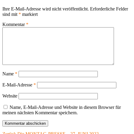
Ihre E-Mail-Adresse wird nicht veröffentlicht.
Erforderliche Felder
sind mit
*
markiert
Kommentar
*
Name
*
E-Mail-Adresse
*
Website
Name, E-Mail-Adresse und Website in diesem Browser für
meinen nächsten Kommentar speichern.
Vorheriger
Zurück
Die MONTAG-PRESSE – 27. JUNI 2022