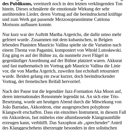
des Publikums,
vereinzelt noch in den letzten verklingenden Ton
hinein. Dieses schmälerte die emotionale Wirkung der sehr
anrührenden Lieder, deren Vortrag auf die beeindruckend kräftige
und zum Werk gut passende Mezzosopranstimme Catriona
Morisons aufbauen konnte.
Nur kurz war der Auftritt Martha Argerichs, die dafür umso mehr
gefeiert wurde. Zusammen mit dem kubanischen, in Belgien
lebenden Pianisten Mauricio Vallina spielte sie die Variation nach
einem Thema von Paganini, komponiert von Witold Lutosławski.
Eng ging es auf der Bühne zu, da nunmehr zwei Flügel in
gegenläufiger Anordnung auf der Bühne platziert waren. Akkurat
und fast mathematisch im Vortrag gab Mauricio Vallina die Linie
vor, die von Martha Argerich, zuweilen fast echohaft retourniert
wurde. Beiden gelang ein zwar kurzer, doch beeindruckender
Vortrag, der frenetischen Beifall hervorrief.
Nach der Pause trat die legendäre Jazz-Formation Aka Moon auf,
deren internationales Renommée legendär ist. An sich eine Trio-
Besetzung, wurde am heutigen Abend durch die Mitwirkung von
João Barradas, Akkordeon, eine ausgesprochen polyphone
Klangwelt erschaffen. Dass ein einzelnes Instrument, in diesem Fall
ein Akkordeon, fast mühelos eine allumfassende Klangraumfülle
erzeugen kann, verblüfft. Das Saxophon als „sprechender“ Anteil
des Klanggeschehens überzeugte besonders in den solistischen