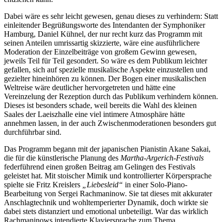
Dabei wäre es sehr leicht gewesen, genau dieses zu verhindern: Statt
einleitender Begrüßungsworte des Intendanten der Symphoniker
Hamburg, Daniel Kühnel, der nur recht kurz das Programm mit
seinen Anteilen umrissartig skizzierte, wäre eine ausführlichere
Moderation der Einzelbeiträge von großem Gewinn gewesen,
jeweils Teil für Teil gesondert. So wäre es dem Publikum leichter
gefallen, sich auf spezielle musikalische Aspekte einzustellen und
gezielter hineinhören zu können. Der Bogen einer musikalischen
Weltreise wäre deutlicher hervorgetreten und hätte eine
Vereinzelung der Rezeption durch das Publikum verhindern können.
Dieses ist besonders schade, weil bereits die Wahl des kleinen
Saales der Laeiszhalle eine viel intimere Atmosphäre hätte
annehmen lassen, in der auch Zwischenmoderationen besonders gut
durchführbar sind.
Das Programm begann mit der japanischen Pianistin Akane Sakai,
die für die künstlerische Planung des
Martha-Argerich-Festivals
federführend einen großen Beitrag am Gelingen des Festivals
geleistet hat. Mit stoischer Mimik und kontrollierter Körpersprache
spielte sie Fritz Kreislers
„Liebesleid“
in einer Solo-Piano-
Bearbeitung von Sergei Rachmaninow. Sie tat dieses mit akkurater
Anschlagtechnik und wohltemperierter Dynamik, doch wirkte sie
dabei stets distanziert und emotional unbeteiligt. War das wirklich
Rachmaninows intendierte Klaviersprache zum Thema