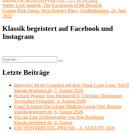
Beitragsnavigation
Nächster
Beitrag:
Weiter
Leoš Janáček, The Excursions of Mr Brouček
Beitrag:
Grange Park Opera, West Horsley Place, Großbritannien, 26. Juni
2022
Klassik begeistert auf Facebook und
Instagram
Suchen
Suchen
nach:
Letzte Beiträge
Interview: kb im Gespräch mit dem Tenor Long Long, Teil II
klassik-begeistert.de, 7. August 2026
Richard Wagner, Das Rheingold II, Christian Thielemann
Bayreuther Festspiele, 4. August 2026
Franz Schubert Die schöne Müllerin Georg Nigl Bariton
klassik-begeistert.de, 6. August 2026
Puccini Eine Hörbiographie von Jörg Handstein
klassik-begeistert.de, 6. August
DIE DONNERSTAG-PRESSE – 6. AUGUST 2026