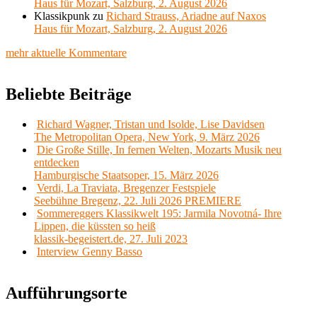
Haus für Mozart, Salzburg, 2. August 2026
Klassikpunk
zu
Richard Strauss, Ariadne auf Naxos
Haus für Mozart, Salzburg, 2. August 2026
mehr aktuelle Kommentare
Beliebte Beiträge
Richard Wagner, Tristan und Isolde, Lise Davidsen
The Metropolitan Opera, New York, 9. März 2026
Die Große Stille, In fernen Welten, Mozarts Musik neu
entdecken
Hamburgische Staatsoper, 15. März 2026
Verdi, La Traviata, Bregenzer Festspiele
Seebühne Bregenz, 22. Juli 2026 PREMIERE
Sommereggers Klassikwelt 195: Jarmila Novotná- Ihre
Lippen, die küssten so heiß
klassik-begeistert.de, 27. Juli 2023
Interview Genny Basso
Aufführungsorte