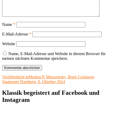
Name
*
E-Mail-Adresse
*
Website
Name, E-Mail-Adresse und Website in diesem Browser für
meinen nächsten Kommentar speichern.
Beitragsnavigation
Veröffentlicht in
Modest P. Mussorgsky, Boris Godunow
Staatsoper Hamburg, 8. Oktober 2024
Klassik begeistert auf Facebook und
Instagram