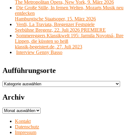
The Metropolitan Opera, New York, 9. März 2026
Die Große Stille, In fernen Welten, Mozarts Musik neu
entdecken
Hamburgische Staatsoper, 15. März 2026
Verdi, La Traviata, Bregenzer Festspiele
Seebühne Bregenz, 22. Juli 2026 PREMIERE
Sommereggers Klassikwelt 195: Jarmila Novotná- Ihre
Lippen, die küssten so heiß
klassik-begeistert.de, 27. Juli 2023
Interview Genny Basso
Aufführungsorte
Aufführungsorte
Archiv
Archiv
Kontakt
Datenschutz
Impressum