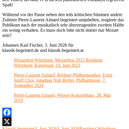
Spaß!
Während vor der Pause neben den teils kritischen Stimmen andere
Zuhörer Pierre-Laurent Aimard begeistert umjubelten, reagierte das
Publikum nach der musikalisch sehr überzeugenden zweiten Hälfte
ein wenig verhalten. Es muss doch bitte nicht immer nur Mozart
sein?
Johannes Karl Fischer, 3. Juni 2026 für
klassik-begeistert.de und klassik-begeistert.at
Mozartfest Würzburg, Mozartfest 2023 Residenz
Würzburg, Kaisersaal, 10. Juni 2023
Pierre-Laurent Aimard, Berliner Philharmoniker, Ernst
Senff Chor, Jonathan Nott Berlin, Philharmonie, 7.
September 2024
Pierre-Laurent Aimard, Wiener Konzerthaus, 28. Mai
2019
Facebook
Autor
Veröffentlicht
Kategorien
Klassik-begeistert
3. Juni 2026
3. Juni 2026
Residenz Würzburg