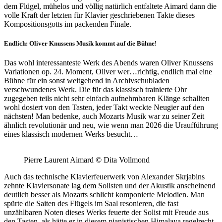
dem Flügel, mühelos und völlig natürlich entfaltete Aimard dann die
volle Kraft der letzten für Klavier geschriebenen Takte dieses
Kompositionsgotts im packenden Finale.
Endlich: Oliver Knussens Musik kommt auf die Bühne!
Das wohl interessanteste Werk des Abends waren Oliver Knussens
Variationen op. 24. Moment, Oliver wer…richtig, endlich mal eine
Bühne für ein sonst weitgehend in Archivschubladen
verschwundenes Werk. Die für das klassisch trainierte Ohr
zugegeben teils nicht sehr einfach aufnehmbaren Klänge schallten
wohl dosiert von den Tasten, jeder Takt weckte Neugier auf den
nächsten! Man bedenke, auch Mozarts Musik war zu seiner Zeit
ähnlich revolutionär und neu, wie wenn man 2026 die Uraufführung
eines klassisch modernen Werks besucht…
Pierre Laurent Aimard © Dita Vollmond
Auch das technische Klavierfeuerwerk von Alexander Skrjabins
zehnte Klaviersonate lag dem Solisten und der Akustik anscheinend
deutlich besser als Mozarts schlicht komponierte Melodien. Man
spürte die Saiten des Flügels im Saal resonieren, die fast
unzählbaren Noten dieses Werks feuerte der Solist mit Freude aus
den Tasten, als hätte er in diesem pianistischen Himalaya regelrecht