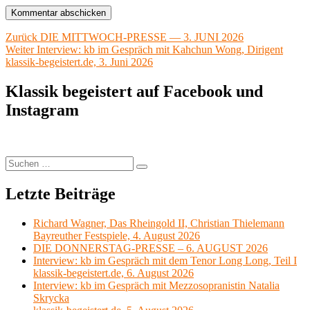
Beitragsnavigation
Vorheriger
Zurück
DIE MITTWOCH-PRESSE — 3. JUNI 2026
Nächster
Beitrag:
Weiter
Interview: kb im Gespräch mit Kahchun Wong, Dirigent
Beitrag:
klassik-begeistert.de, 3. Juni 2026
Klassik begeistert auf Facebook und
Instagram
Suchen
Suchen
nach:
Letzte Beiträge
Richard Wagner, Das Rheingold II, Christian Thielemann
Bayreuther Festspiele, 4. August 2026
DIE DONNERSTAG-PRESSE – 6. AUGUST 2026
Interview: kb im Gespräch mit dem Tenor Long Long, Teil I
klassik-begeistert.de, 6. August 2026
Interview: kb im Gespräch mit Mezzosopranistin Natalia
Skrycka