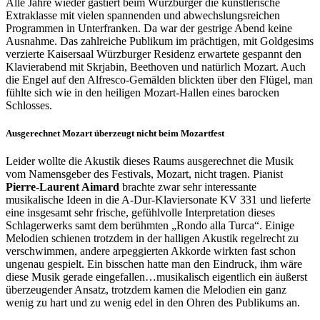
Alle Jahre wieder gastiert beim Würzburger die künstlerische
Extraklasse mit vielen spannenden und abwechslungsreichen
Programmen in Unterfranken. Da war der gestrige Abend keine
Ausnahme. Das zahlreiche Publikum im prächtigen, mit Goldgesims
verzierte Kaisersaal Würzburger Residenz erwartete gespannt den
Klavierabend mit Skrjabin, Beethoven und natürlich Mozart. Auch
die Engel auf den Alfresco-Gemälden blickten über den Flügel, man
fühlte sich wie in den heiligen Mozart-Hallen eines barocken
Schlosses.
Ausgerechnet Mozart überzeugt nicht beim Mozartfest
Leider wollte die Akustik dieses Raums ausgerechnet die Musik
vom Namensgeber des Festivals, Mozart, nicht tragen. Pianist
Pierre-Laurent Aimard
brachte zwar sehr interessante
musikalische Ideen in die A-Dur-Klaviersonate KV 331 und lieferte
eine insgesamt sehr frische, gefühlvolle Interpretation dieses
Schlagerwerks samt dem berühmten „Rondo alla Turca“. Einige
Melodien schienen trotzdem in der halligen Akustik regelrecht zu
verschwimmen, andere arpeggierten Akkorde wirkten fast schon
ungenau gespielt. Ein bisschen hatte man den Eindruck, ihm wäre
diese Musik gerade eingefallen…musikalisch eigentlich ein äußerst
überzeugender Ansatz, trotzdem kamen die Melodien ein ganz
wenig zu hart und zu wenig edel in den Ohren des Publikums an.