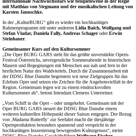
internationale Nachwuchsstars wie beispielsweise in der Regie
mit Matthias von Stegmann und der musikalischen Leitung von
Karsten Januschke.
In der „KulturBURG“ gibt es wieder ein hochkarätiges
Rahmenprogramm mit unter anderem
Lidia Baich, Wolfgang und
Stefan Vladar, Daniela Fally, Andreas Schager
oder
Erwin
Steinhauer
.
Gemeinsamer Kurs auf den Kultursommer
„Die Oper BURG GARS steht für das größte unverstärkte Opern-
Festival Österreichs, unvergessliche Sommerabende in historischen
Mauern und Begegnungen mit Menschen aus nah und fern in der
herrlichen Natur des Waldviertels. Durch die Zusammenarbeit mit
der DDSG Blue Danube begeistern wir neue Zielgruppen für das
Erlebnis Oper und setzen ein Zeichen für die Angebotsvielfalt in der
Region. Gemeinsam legen wir zu einem eindrucksvollen
Kultursommer ab“, betont Intendant Clemens Unterreiner.
„Vom Schiff in die Oper – oder umgekehrt. Gemeinsam mit der
Oper BURG GARS steuert die DDSG Blue Danube einem
weiteren kulturellen Höhepunkt dieser Saison entgegen. Der Bezug
von ‚Madama Butterfly‘ zur Seefahrt macht die diesjährige
Opernproduktion besonders spannend und verspricht in der
hochkarätigen Inszenierung bewegenden Kulturgenuss“, meint
DDSG-Blue-Danube-Geschäftsführer
Wolfgang Fischer
.