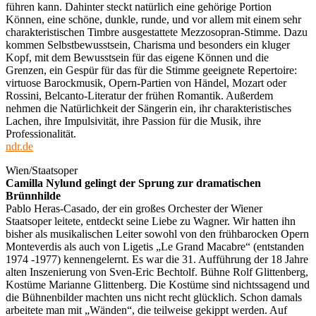
führen kann. Dahinter steckt natürlich eine gehörige Portion
Können, eine schöne, dunkle, runde, und vor allem mit einem sehr
charakteristischen Timbre ausgestattete Mezzosopran-Stimme. Dazu
kommen Selbstbewusstsein, Charisma und besonders ein kluger
Kopf, mit dem Bewusstsein für das eigene Können und die
Grenzen, ein Gespür für das für die Stimme geeignete Repertoire:
virtuose Barockmusik, Opern-Partien von Händel, Mozart oder
Rossini, Belcanto-Literatur der frühen Romantik. Außerdem
nehmen die Natürlichkeit der Sängerin ein, ihr charakteristisches
Lachen, ihre Impulsivität, ihre Passion für die Musik, ihre
Professionalität.
ndr.de
Wien/Staatsoper
Camilla Nylund gelingt der Sprung zur dramatischen
Brünnhilde
Pablo Heras-Casado, der ein großes Orchester der Wiener
Staatsoper leitete, entdeckt seine Liebe zu Wagner. Wir hatten ihn
bisher als musikalischen Leiter sowohl von den frühbarocken Opern
Monteverdis als auch von Ligetis „Le Grand Macabre“ (entstanden
1974 -1977) kennengelernt. Es war die 31. Aufführung der 18 Jahre
alten Inszenierung von Sven-Eric Bechtolf. Bühne Rolf Glittenberg,
Kostüme Marianne Glittenberg. Die Kostüme sind nichtssagend und
die Bühnenbilder machten uns nicht recht glücklich. Schon damals
arbeitete man mit „Wänden“, die teilweise gekippt werden. Auf