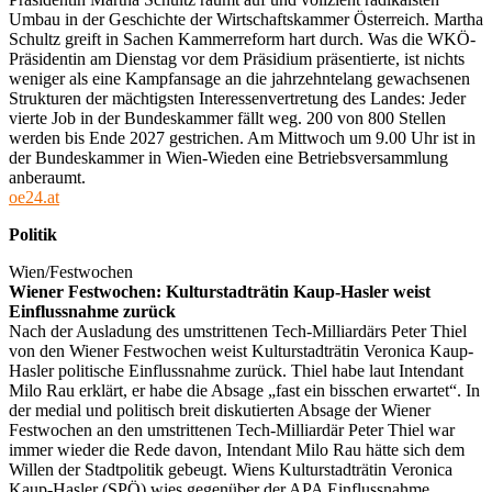
Umbau in der Geschichte der Wirtschaftskammer Österreich. Martha
Schultz greift in Sachen Kammerreform hart durch. Was die WKÖ-
Präsidentin am Dienstag vor dem Präsidium präsentierte, ist nichts
weniger als eine Kampfansage an die jahrzehntelang gewachsenen
Strukturen der mächtigsten Interessenvertretung des Landes: Jeder
vierte Job in der Bundeskammer fällt weg. 200 von 800 Stellen
werden bis Ende 2027 gestrichen. Am Mittwoch um 9.00 Uhr ist in
der Bundeskammer in Wien-Wieden eine Betriebsversammlung
anberaumt.
oe24.at
Politik
Wien/Festwochen
Wiener Festwochen: Kulturstadträtin Kaup-Hasler weist
Einflussnahme zurück
Nach der Ausladung des umstrittenen Tech-Milliardärs Peter Thiel
von den Wiener Festwochen weist Kulturstadträtin Veronica Kaup-
Hasler politische Einflussnahme zurück. Thiel habe laut Intendant
Milo Rau erklärt, er habe die Absage „fast ein bisschen erwartet“. In
der medial und politisch breit diskutierten Absage der Wiener
Festwochen an den umstrittenen Tech-Milliardär Peter Thiel war
immer wieder die Rede davon, Intendant Milo Rau hätte sich dem
Willen der Stadtpolitik gebeugt. Wiens Kulturstadträtin Veronica
Kaup-Hasler (SPÖ) wies gegenüber der APA Einflussnahme