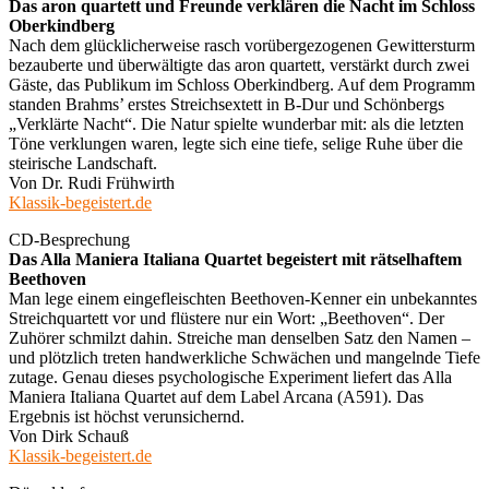
Das aron quartett und Freunde verklären die Nacht im Schloss
Oberkindberg
Nach dem glücklicherweise rasch vorübergezogenen Gewittersturm
bezauberte und überwältigte das aron quartett, verstärkt durch zwei
Gäste, das Publikum im Schloss Oberkindberg. Auf dem Programm
standen Brahms’ erstes Streichsextett in B-Dur und Schönbergs
„Verklärte Nacht“. Die Natur spielte wunderbar mit: als die letzten
Töne verklungen waren, legte sich eine tiefe, selige Ruhe über die
steirische Landschaft.
Von Dr. Rudi Frühwirth
Klassik-begeistert.de
CD-Besprechung
Das Alla Maniera Italiana Quartet begeistert mit rätselhaftem
Beethoven
Man lege einem eingefleischten Beethoven-Kenner ein unbekanntes
Streichquartett vor und flüstere nur ein Wort: „Beethoven“. Der
Zuhörer schmilzt dahin. Streiche man denselben Satz den Namen –
und plötzlich treten handwerkliche Schwächen und mangelnde Tiefe
zutage. Genau dieses psychologische Experiment liefert das Alla
Maniera Italiana Quartet auf dem Label Arcana (A591). Das
Ergebnis ist höchst verunsichernd.
Von Dirk Schauß
Klassik-begeistert.de