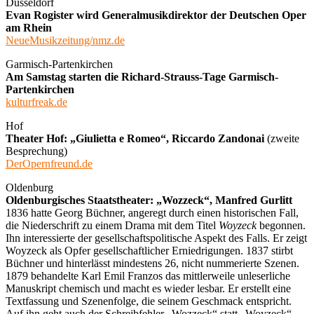
Düsseldorf
Evan Rogister wird Generalmusikdirektor der Deutschen Oper
am Rhein
NeueMusikzeitung/nmz.de
Garmisch-Partenkirchen
Am Samstag starten die Richard-Strauss-Tage Garmisch-
Partenkirchen
kulturfreak.de
Hof
Theater Hof: „Giulietta e Romeo“, Riccardo Zandonai
(zweite
Besprechung)
DerOpernfreund.de
Oldenburg
Oldenburgisches Staatstheater: „Wozzeck“, Manfred Gurlitt
1836 hatte Georg Büchner, angeregt durch einen historischen Fall,
die Niederschrift zu einem Drama mit dem Titel
Woyzeck
begonnen.
Ihn interessierte der gesellschaftspolitische Aspekt des Falls. Er zeigt
Woyzeck als Opfer gesellschaftlicher Erniedrigungen. 1837 stirbt
Büchner und hinterlässt mindestens 26, nicht nummerierte Szenen.
1879 behandelte Karl Emil Franzos das mittlerweile unleserliche
Manuskript chemisch und macht es wieder lesbar. Er erstellt eine
Textfassung und Szenenfolge, die seinem Geschmack entspricht.
Auf ihn geht auch der Schreibfehler „Wozzeck“ statt „Woyzeck“