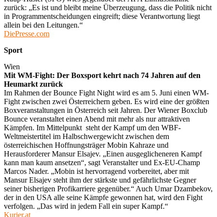
zurück: „Es ist und bleibt meine Überzeugung, dass die Politik nicht
in Programmentscheidungen eingreift; diese Verantwortung liegt
allein bei den Leitungen.“
DiePresse.com
Sport
Wien
Mit WM-Fight: Der Boxsport kehrt nach 74 Jahren auf den
Heumarkt zurück
Im Rahmen der Bounce Fight Night wird es am 5. Juni einen WM-
Fight zwischen zwei Österreichern geben. Es wird eine der größten
Boxveranstaltungen in Österreich seit Jahren. Der Wiener Boxclub
Bounce veranstaltet einen Abend mit mehr als nur attraktiven
Kämpfen. Im Mittelpunkt steht der Kampf um den WBF-
Weltmeistertitel im Halbschwergewicht zwischen dem
österreichischen Hoffnungsträger Mobin Kahraze und
Herausforderer Mansur Elsajev. „Einen ausgeglicheneren Kampf
kann man kaum ansetzen“, sagt Veranstalter und Ex-EU-Champ
Marcos Nader. „Mobin ist hervorragend vorbereitet, aber mit
Mansur Elsajev steht ihm der stärkste und gefährlichste Gegner
seiner bisherigen Profikarriere gegenüber.“ Auch Umar Dzambekov,
der in den USA alle seine Kämpfe gewonnen hat, wird den Fight
verfolgen. „Das wird in jedem Fall ein super Kampf.“
Kurier.at