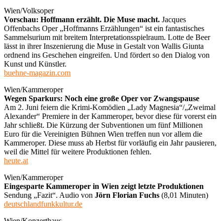
Wien/Volksoper
Vorschau: Hoffmann erzählt. Die Muse macht.
Jacques
Offenbachs Oper „Hoffmanns Erzählungen“ ist ein fantastisches
Sammelsurium mit breitem Interpretationsspielraum. Lotte de Beer
lässt in ihrer Inszenierung die Muse in Gestalt von Wallis Giunta
ordnend ins Geschehen eingreifen. Und fördert so den Dialog von
Kunst und Künstler.
buehne-magazin.com
Wien/Kammeroper
Wegen Sparkurs: Noch eine große Oper vor Zwangspause
Am 2. Juni feiern die Krimi-Komödien „Lady Magnesia“/„Zweimal
Alexander“ Premiere in der Kammeroper, bevor diese für vorerst ein
Jahr schließt. Die Kürzung der Subventionen um fünf Millionen
Euro für die Vereinigten Bühnen Wien treffen nun vor allem die
Kammeroper. Diese muss ab Herbst für vorläufig ein Jahr pausieren,
weil die Mittel für weitere Produktionen fehlen.
heute.at
Wien/Kammeroper
Eingesparte Kammeroper in Wien zeigt letzte Produktionen
Sendung „Fazit“. Audio von
Jörn Florian Fuchs
(8,01 Minuten)
deutschlandfunkkultur.de
Wien/Konzerthaus