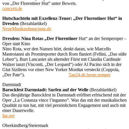
von „Der Florentiner Hut“ unter Beweis.
concerti.de
Hutschachteln mit Exzellenz-Tenor: „Der Florentiner Hut“ in
Dresden
(Bezahlartikel)
NeueMusikzeitung/nmz.de
Dresden: Nina Rotas „Der Florentiner
Hut“ an der Semperoper –
Oper statt Kino
Nino Rota, wer den Namen hört, denkt daran, wie Marcello
Mastroianni als Promireporter durch Rom flaniert (Fellini, „Das süße
Leben“), Burt Lancaster als alternder Fürst mit Claudia Cardinale
Walzer tanzt (Visconti, „Der Leopard“) oder Al Pacino sich in der
Glut Siziliens vor einer New Yorker Mordtat versteckt (Coppola,
„Der Pate“).
Tag24.de.heute.semper
Darmstadt
Barockfest Darmstadt: Surfen auf der Welle
(Bezahlartikel)
Das diesjährige Barockfest in Darmstadt eröffnet erfrischend mit der
Oper „La Costanza vince l’inganno“. Was das mit der musikalischen
Qualität zu tun hat, mit viel persönlichem Engagement und auch mit
einer Dauerwelle.
faz.net
Oberkindberg/Steiermark