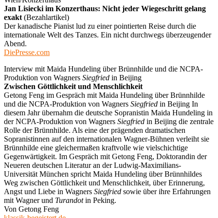
Jan Lisiecki im Konzerthaus: Nicht jeder Wiegeschritt gelang
exakt
(Bezahlartikel)
Der kanadische Pianist lud zu einer pointierten Reise durch die
internationale Welt des Tanzes. Ein nicht durchwegs überzeugender
Abend.
DiePresse.com
Interview mit Maida Hundeling über Brünnhilde und die NCPA-
Produktion von Wagners
Siegfried
in Beijing
Zwischen Göttlichkeit und Menschlichkeit
Getong Feng im Gespräch mit Maida Hundeling über Brünnhilde
und die NCPA-Produktion von Wagners
Siegfried
in Beijing In
diesem Jahr übernahm die deutsche Sopranistin Maida Hundeling in
der NCPA-Produktion von Wagners
Siegfried
in Beijing die zentrale
Rolle der Brünnhilde. Als eine der prägenden dramatischen
Sopranistinnen auf den internationalen Wagner-Bühnen verleiht sie
Brünnhilde eine gleichermaßen kraftvolle wie vielschichtige
Gegenwärtigkeit. Im Gespräch mit Getong Feng, Doktorandin der
Neueren deutschen Literatur an der Ludwig-Maximilians-
Universität München spricht Maida Hundeling über Brünnhildes
Weg zwischen Göttlichkeit und Menschlichkeit, über Erinnerung,
Angst und Liebe in Wagners
Siegfried
sowie über ihre Erfahrungen
mit Wagner und
Turandot
in Peking.
Von Getong Feng
klassik-begeistert.de