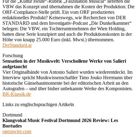
Für die „Kultur Heute“-Rubrik „Faszination Musical“ lieferten die
VBW das Konzept und übernahmen die Kosten der Produktion: Die
ORF-Compliance-Stelle prüft. Ein vom ORF produziertes
redaktionelles Produkt? Keineswegs, wie Recherchen von DER
STANDARD und dem Investigativ-Podcast „Die Dunkelkammer“
belegen: Die VBW, ein Tochterunternehmen der Wien Holding,
hatten diese Serie konzipiert und auch die Produktionskosten in der
Höhe von knapp 25.000 Euro (inkl. Mwst.) übernommen.
DerStandard.at
Forschung
Sensation in der Musikwelt: Verschollene Werke von Salieri
aufgetaucht
Vier Originalbände von Antonio Salieri wurden wiederentdeckt. Im
Interview spricht Musikwissenschaftler Timo Jouko Herrmann über
historische Gänsehautmomente bei der editorischen Arbeit an den
Autografen – und über bisher unbekannte Werke des Komponisten.
BR-Klassik.de
Links zu englischsprachigen Artikeln
Dortmund
Klangvokal Music Festival Dortmund 2026 Review: Les
Boréades
operawire.com