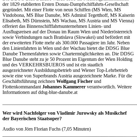
der 1829 etablierten Ersten Donau-Dampfschiffahrts-Gesellschaft
gegründet. Mit einer Flotte von neun Schiffen (MS Wien, MS
Vindobona, MS Blue Danube, MS Admiral Tegetthoff, MS Kaiserin
Elisabeth, MS Dürnstein, MS Wachau, MS Austria und MS Vienna)
offeriert das Binnenschifffahrtsunternehmen Linien- und
Ausflugsreisen auf der Donau im Raum Wien und Niederösterreich
sowie Verbindungen nach Bratislava (Slowakei) und befördert mit
der erweiterten Flotte mehr als 300.000 Passagiere im Jahr. Neben
den Linienfahrten in Wien und der Wachau bietet die DDSG Blue
Danube Themenfahrten sowie Chartermöglichkeiten an. Die DDSG
Blue Danube steht zu je 50 Prozent im Eigentum der Wien Holding
und des VERKEHRSBUEROS und ist ein staatlich
ausgezeichneter Ausbildungsbetrieb und Wiener Top-Lehrbetrieb
sowie eine von Superbrands Austria ausgezeichnete Marke. Für die
Geschäftsführung zeichnen
Wolfgang Fischer
und
Flottenkommandant
Johannes Kammerer
verantwortlich. Weitere
Informationen auf ddsg-blue-danube.at
_______________________________________________________
Wer wird Nachfolger von Vladimir Jurowsky als Musikchef
der Bayerischen Staatsoper?
Audio von Jörn Florian Fuchs (7,05 Minuten)