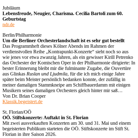
Jubiläum
Lebensfreude, Neugier, Charisma. Cecilia Bartoli zum 60.
Geburtstag
ndr.de
Berlin/Philharmonie
Um die Berliner Orchesterlandschaft ist es sehr gut bestellt
Das Programmheft dieses Kölner Abends im Rahmen der
verdienstvollen Reihe „Kontrapunkt-Konzerte“ sieht noch so aus
wie jenes vor etwa zwanzig Jahren, als ein gewisser Kirill Petrenko
das Orchester der Komischen Oper in der Philharmonie dirigierte: In
bester Erinnerung bleibt mir die fulminante Zugabe, die Ouvertüre
aus Glinkas
Ruslan und Ljudmila
, für die ich mich einige Jahre
später beim Meister persönlich bedanken konnte, der zufällig in
meiner damaligen Stammkneipe am Schiffbauerdamm mit einigen
Musikern seines damaligen Orchesters gleich hinter mir saß…
Von Dr. Brian Cooper
Klassik.begeistert.de
St. Florian/OÖ
OÖ. Stiftskonzerte: Auftakt in St. Florian
Mit zwei ausverkauften Konzerten am 30. und 31. Mai und einem
begeisterten Publikum starteten die OÖ. Stiftskonzerte im Stift St.
Florian in ihre Saison 2026.