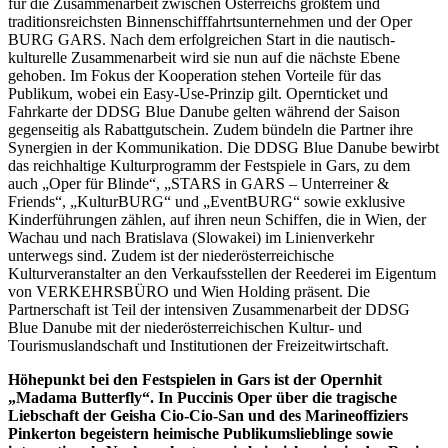
für die Zusammenarbeit zwischen Österreichs größtem und
traditionsreichsten Binnenschifffahrtsunternehmen und der Oper
BURG GARS. Nach dem erfolgreichen Start in die nautisch-
kulturelle Zusammenarbeit wird sie nun auf die nächste Ebene
gehoben. Im Fokus der Kooperation stehen Vorteile für das
Publikum, wobei ein Easy-Use-Prinzip gilt. Opernticket und
Fahrkarte der DDSG Blue Danube gelten während der Saison
gegenseitig als Rabattgutschein. Zudem bündeln die Partner ihre
Synergien in der Kommunikation. Die DDSG Blue Danube bewirbt
das reichhaltige Kulturprogramm der Festspiele in Gars, zu dem
auch „Oper für Blinde“, „STARS in GARS – Unterreiner &
Friends“, „KulturBURG“ und „EventBURG“ sowie exklusive
Kinderführungen zählen, auf ihren neun Schiffen, die in Wien, der
Wachau und nach Bratislava (Slowakei) im Linienverkehr
unterwegs sind. Zudem ist der niederösterreichische
Kulturveranstalter an den Verkaufsstellen der Reederei im Eigentum
von VERKEHRSBÜRO und Wien Holding präsent. Die
Partnerschaft ist Teil der intensiven Zusammenarbeit der DDSG
Blue Danube mit der niederösterreichischen Kultur- und
Tourismuslandschaft und Institutionen der Freizeitwirtschaft.
Höhepunkt bei den Festspielen in Gars ist der Opernhit
„Madama Butterfly“. In Puccinis Oper über die tragische
Liebschaft der Geisha Cio-Cio-San und des Marineoffiziers
Pinkerton begeistern heimische Publikumslieblinge sowie