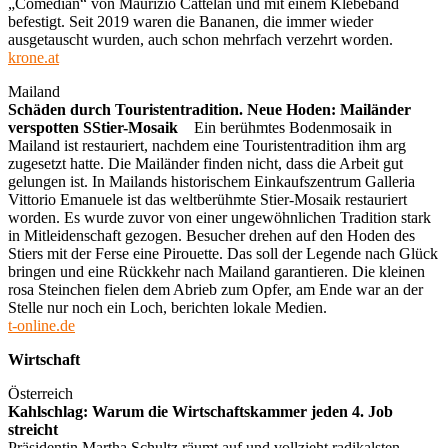
„Comedian“ von Maurizio Cattelan und mit einem Klebeband
befestigt. Seit 2019 waren die Bananen, die immer wieder
ausgetauscht wurden, auch schon mehrfach verzehrt worden.
krone.at
Mailand
Schäden durch Touristentradition. Neue Hoden: Mailänder
verspotten SStier-Mosaik
Ein berühmtes Bodenmosaik in
Mailand ist restauriert, nachdem eine Touristentradition ihm arg
zugesetzt hatte. Die Mailänder finden nicht, dass die Arbeit gut
gelungen ist. In Mailands historischem Einkaufszentrum Galleria
Vittorio Emanuele ist das weltberühmte Stier-Mosaik restauriert
worden. Es wurde zuvor von einer ungewöhnlichen Tradition stark
in Mitleidenschaft gezogen. Besucher drehen auf den Hoden des
Stiers mit der Ferse eine Pirouette. Das soll der Legende nach Glück
bringen und eine Rückkehr nach Mailand garantieren. Die kleinen
rosa Steinchen fielen dem Abrieb zum Opfer, am Ende war an der
Stelle nur noch ein Loch, berichten lokale Medien.
t-online.de
Wirtschaft
Österreich
Kahlschlag: Warum die Wirtschaftskammer jeden 4. Job
streicht
Präsidentin Martha Schultz räumt auf und vollzieht radikalsten