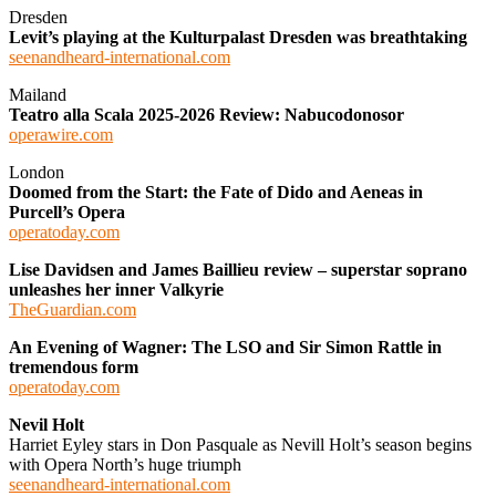
Dresden
Levit’s playing at the Kulturpalast Dresden was breathtaking
seenandheard-international.com
Mailand
Teatro alla Scala 2025-2026 Review: Nabucodonosor
operawire.com
London
Doomed from the Start: the Fate of Dido and Aeneas in
Purcell’s Opera
operatoday.com
Lise Davidsen and James Baillieu review – superstar soprano
unleashes her inner Valkyrie
TheGuardian.com
An Evening of Wagner: The LSO and Sir Simon Rattle in
tremendous form
operatoday.com
Nevil Holt
Harriet Eyley stars in Don Pasquale as Nevill Holt’s season begins
with Opera North’s huge triumph
seenandheard-international.com