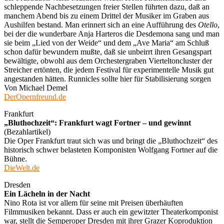
schleppende Nachbesetzungen freier Stellen führten dazu, daß an
manchem Abend bis zu einem Drittel der Musiker im Graben aus
Aushilfen bestand. Man erinnert sich an eine Aufführung des
Otello
,
bei der die wunderbare Anja Harteros die Desdemona sang und man
sie beim „Lied von der Weide“ und dem „Ave Maria“ am Schluß
schon dafür bewundern mußte, daß sie unbeirrt ihren Gesangspart
bewältigte, obwohl aus dem Orchestergraben Vierteltoncluster der
Streicher ertönten, die jedem Festival für experimentelle Musik gut
angestanden hätten. Runnicles sollte hier für Stabilisierung sorgen
Von Michael Demel
DerOpernfreund.de
Frankfurt
„Bluthochzeit“: Frankfurt wagt Fortner – und gewinnt
(Bezahlartikel)
Die Oper Frankfurt traut sich was und bringt die „Bluthochzeit“ des
historisch schwer belasteten Komponisten Wolfgang Fortner auf die
Bühne.
DieWelt.de
Dresden
Ein Lächeln in der Nacht
Nino Rota ist vor allem für seine mit Preisen überhäuften
Filmmusiken bekannt. Dass er auch ein gewitzter Theaterkomponist
war, stellt die Semperoper Dresden mit ihrer Grazer Koproduktion