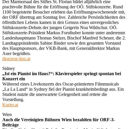
Der Marmorsaal des Stiftes St. Florian bildet alljährlich eine
prachtvolle Bühne für die Eröffnung der OÖ. Stiftskonzerte. Rund
1100 begeisterte Besucher erlebten das Eröffnungswochenende mit,
der ORF übertrug am Sonntag live. Zahlreiche Persönlichkeiten des
öffentlichen Lebens kamen in den Genuss eines unvergessliches
Stiftskonzerte-Debuts der jungen Geigerin Noa Wildschut. OÖ.
Stiftskonzerte-Präsident Markus Forsthuber konnte unter anderemm
Landeshauptmann Thomas Stelzer, Bischof Manfred Scheuer, die 2.
Landtagspräsidentin Sabine Binder sowie den gesamten Vorstand
des Hauptsponsors, der VKB-Bank, mit Generaldirektor Markus
Auer begrüßen.
dioezese-linz.at
Sidney
„Ist ein Pianist im Haus?“: Klavierspieler springt spontan bei
Konzert ein
Während eines Livekonzerts des Oscar-prämierten Filmmusicals
„La La Land“ in Sydney fiel der Pianist krankheitsbedingt aus. Ein
Student nutzte die unerwartete Gelegenheit und rettete die
Vorstellung.
Kurier.at
Wien
Auch die Vereinigten Bühnen Wien bezahlten für ORF-3-
Beiträge