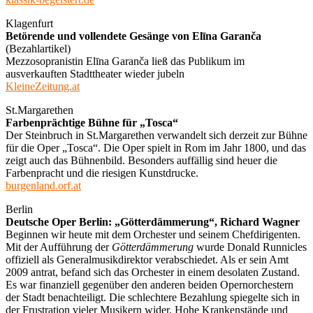
Klagenfurt
Betörende und vollendete Gesänge von Elīna Garanča
(Bezahlartikel)
Mezzosopranistin Elīna Garanča ließ das Publikum im
ausverkauften Stadttheater wieder jubeln
KleineZeitung.at
St.Margarethen
Farbenprächtige Bühne für „Tosca“
Der Steinbruch in St.Margarethen verwandelt sich derzeit zur Bühne
für die Oper „Tosca“. Die Oper spielt in Rom im Jahr 1800, und das
zeigt auch das Bühnenbild. Besonders auffällig sind heuer die
Farbenpracht und die riesigen Kunstdrucke.
burgenland.orf.at
Berlin
Deutsche Oper Berlin: „Götterdämmerung“, Richard Wagner
Beginnen wir heute mit dem Orchester und seinem Chefdirigenten.
Mit der Aufführung der
Götterdämmerung
wurde Donald Runnicles
offiziell als Generalmusikdirektor verabschiedet. Als er sein Amt
2009 antrat, befand sich das Orchester in einem desolaten Zustand.
Es war finanziell gegenüber den anderen beiden Opernorchestern
der Stadt benachteiligt. Die schlechtere Bezahlung spiegelte sich in
der Frustration vieler Musikern wider. Hohe Krankenstände und