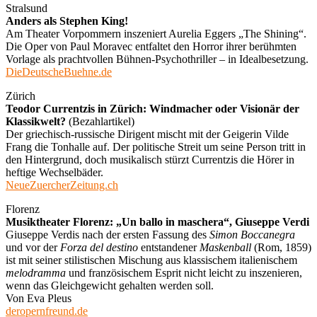
Stralsund
Anders als Stephen King!
Am Theater Vorpommern inszeniert Aurelia Eggers „The Shining“.
Die Oper von Paul Moravec entfaltet den Horror ihrer berühmten
Vorlage als prachtvollen Bühnen-Psychothriller – in Idealbesetzung.
DieDeutscheBuehne.de
Zürich
Teodor Currentzis in Zürich: Windmacher oder Visionär der
Klassikwelt?
(Bezahlartikel)
Der griechisch-russische Dirigent mischt mit der Geigerin Vilde
Frang die Tonhalle auf. Der politische Streit um seine Person tritt in
den Hintergrund, doch musikalisch stürzt Currentzis die Hörer in
heftige Wechselbäder.
NeueZuercherZeitung.ch
Florenz
Musiktheater Florenz: „Un ballo in maschera“, Giuseppe Verdi
Giuseppe Verdis nach der ersten Fassung des
Simon Boccanegra
und vor der
Forza del destino
entstandener
Maskenball
(Rom, 1859)
ist mit seiner stilistischen Mischung aus klassischem italienischem
melodramma
und französischem Esprit nicht leicht zu inszenieren,
wenn das Gleichgewicht gehalten werden soll.
Von Eva Pleus
deropernfreund.de