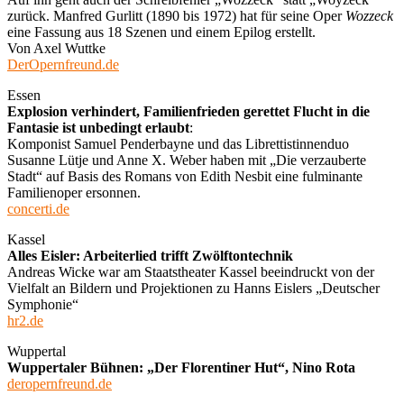
zurück. Manfred Gurlitt (1890 bis 1972) hat für seine Oper
Wozzeck
eine Fassung aus 18 Szenen und einem Epilog erstellt.
Von Axel Wuttke
DerOpernfreund.de
Essen
Explosion verhindert, Familienfrieden gerettet Flucht in die
Fantasie ist unbedingt erlaubt
:
Komponist Samuel Penderbayne und das Librettistinnenduo
Susanne Lütje und Anne X. Weber haben mit „Die verzauberte
Stadt“ auf Basis des Romans von Edith Nesbit eine fulminante
Familienoper ersonnen.
concerti.de
Kassel
Alles Eisler: Arbeiterlied trifft Zwölftontechnik
Andreas Wicke war am Staatstheater Kassel beeindruckt von der
Vielfalt an Bildern und Projektionen zu Hanns Eislers „Deutscher
Symphonie“
hr2.de
Wuppertal
Wuppertaler Bühnen: „Der Florentiner Hut“, Nino Rota
deropernfreund.de