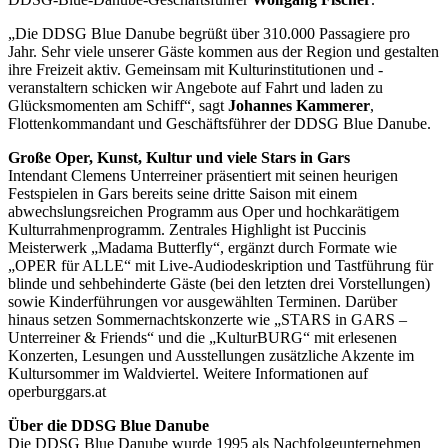
„Die DDSG Blue Danube begrüßt über 310.000 Passagiere pro
Jahr. Sehr viele unserer Gäste kommen aus der Region und gestalten
ihre Freizeit aktiv. Gemeinsam mit Kulturinstitutionen und -
veranstaltern schicken wir Angebote auf Fahrt und laden zu
Glücksmomenten am Schiff“, sagt
Johannes Kammerer
,
Flottenkommandant und Geschäftsführer der DDSG Blue Danube.
Große Oper, Kunst, Kultur und viele Stars in Gars
Intendant Clemens Unterreiner präsentiert mit seinen heurigen
Festspielen in Gars bereits seine dritte Saison mit einem
abwechslungsreichen Programm aus Oper und hochkarätigem
Kulturrahmenprogramm. Zentrales Highlight ist Puccinis
Meisterwerk „Madama Butterfly“, ergänzt durch Formate wie
„OPER für ALLE“ mit Live‑Audiodeskription und Tastführung für
blinde und sehbehinderte Gäste (bei den letzten drei Vorstellungen)
sowie Kinderführungen vor ausgewählten Terminen. Darüber
hinaus setzen Sommernachtskonzerte wie „STARS in GARS –
Unterreiner & Friends“ und die „KulturBURG“ mit erlesenen
Konzerten, Lesungen und Ausstellungen zusätzliche Akzente im
Kultursommer im Waldviertel. Weitere Informationen auf
operburggars.at
Über die DDSG Blue Danube
Die DDSG Blue Danube wurde 1995 als Nachfolgeunternehmen