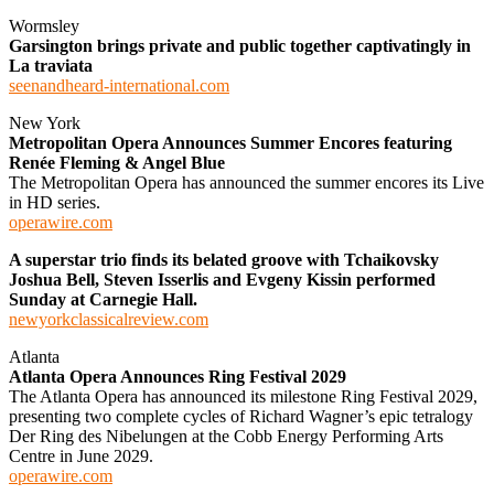
Wormsley
Garsington brings private and public together captivatingly in
La traviata
seenandheard-international.com
New York
Metropolitan Opera Announces Summer Encores featuring
Renée Fleming & Angel Blue
The Metropolitan Opera has announced the summer encores its Live
in HD series.
operawire.com
A superstar trio finds its belated groove with Tchaikovsky
Joshua Bell, Steven Isserlis and Evgeny Kissin performed
Sunday at Carnegie Hall.
newyorkclassicalreview.com
Atlanta
Atlanta Opera Announces Ring Festival 2029
The Atlanta Opera has announced its milestone Ring Festival 2029,
presenting two complete cycles of Richard Wagner’s epic tetralogy
Der Ring des Nibelungen at the Cobb Energy Performing Arts
Centre in June 2029.
operawire.com