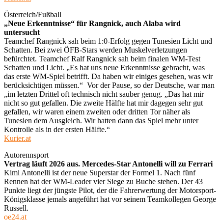
Österreich/Fußball
„Neue Erkenntnisse“ für Rangnick, auch Alaba wird
untersucht
Teamchef Rangnick sah beim 1:0-Erfolg gegen Tunesien Licht und
Schatten. Bei zwei ÖFB-Stars werden Muskelverletzungen
befürchtet. Teamchef Ralf Rangnick sah beim finalen WM-Test
Schatten und Licht. „Es hat uns neue Erkenntnisse gebracht, was
das erste WM-Spiel betrifft. Da haben wir einiges gesehen, was wir
berücksichtigen müssen.“ Vor der Pause, so der Deutsche, war man
„im letzten Drittel oft technisch nicht sauber genug. „Das hat mir
nicht so gut gefallen. Die zweite Hälfte hat mir dagegen sehr gut
gefallen, wir waren einem zweiten oder dritten Tor näher als
Tunesien dem Ausgleich. Wir hatten dann das Spiel mehr unter
Kontrolle als in der ersten Hälfte.“
Kurier.at
Autorennsport
Vertrag läuft 2026 aus. Mercedes-Star Antonelli will zu Ferrari
Kimi Antonelli ist der neue Superstar der Formel 1. Nach fünf
Rennen hat der WM-Leader vier Siege zu Buche stehen. Der 43
Punkte liegt der jüngste Pilot, der die Fahrerwertung der Motorsport-
Königsklasse jemals angeführt hat vor seinem Teamkollegen George
Russell.
oe24.at