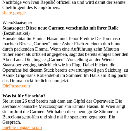
Nachfolge von Ivan Repušić offiziell an und wird damit der zehnte
Chefdirigent des Klangkörpers.
share.google
Wien/Staatsoper
Staatsoper: Diese neue Carmen verschmilzt mit ihrer Rolle
(Bezahlartikel)
Hausdebütantin Elmina Hasan und Tenor Freddie De Tommaso
machten Bizets „Carmen“ unter Asher Fisch zu einem durch und
durch packenden Drama. Wenn eine Aufführung zehn Minuten
früher endet als offiziell angegeben, sagt das bereits einiges über den
Abend aus. Die jüngste „Carmen“-Vorstellung an der Wiener
Staatsoper verging tatsächlich wie im Flug. Dabei blicken die
Opernfans bei diesem Stück bereits erwartungsvoll gen Salzburg, zu
Asmik Grigorians Rollendebüt im Sommer. Im Haus am Ring packt
das Drama packt freilich schon jetzt.
DiePresse.com
Was ist für Sie schön?
Sie ist erst 26 und bereits nah dran am Gipfel der Opernwelt: Die
aserbaidschanische Mezzosopranistin Elmina Hasan. In Wien singt
sie im Juni die Carmen. Wir haben diese neue große Stimme in
Barcelona getroffen und sind mit ihr spazieren gegangen. Ein
Gespräch.
buehne-magazin.com