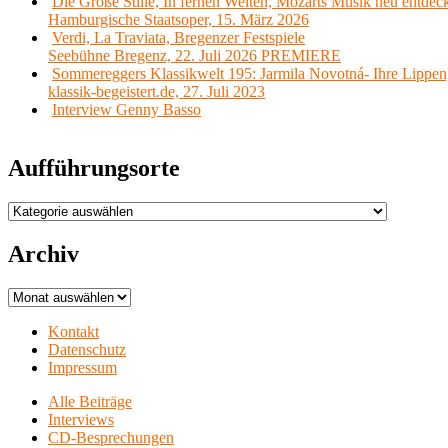
Die Große Stille, In fernen Welten, Mozarts Musik neu entdec
Hamburgische Staatsoper, 15. März 2026
Verdi, La Traviata, Bregenzer Festspiele
Seebühne Bregenz, 22. Juli 2026 PREMIERE
Sommereggers Klassikwelt 195: Jarmila Novotná- Ihre Lippen,
klassik-begeistert.de, 27. Juli 2023
Interview Genny Basso
Aufführungsorte
Aufführungsorte
Archiv
Archiv
Kontakt
Datenschutz
Impressum
Alle Beiträge
Interviews
CD-Besprechungen