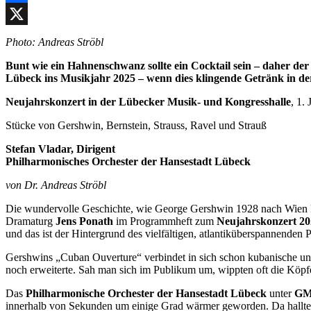
Facebook
X
Photo: Andreas Ströbl
Bunt wie ein Hahnenschwanz sollte ein Cocktail sein – daher d
Lübeck ins Musikjahr 2025 – wenn dies klingende Getränk in der
Neujahrskonzert in der Lübecker Musik- und Kongresshalle
, 1.
Stücke von Gershwin, Bernstein, Strauss, Ravel und Strauß
Stefan Vladar, Dirigent
Philharmonisches Orchester der Hansestadt Lübeck
von Dr. Andreas Ströbl
Die wundervolle Geschichte, wie George Gershwin 1928 nach Wien kam
Dramaturg
Jens Ponath
im Programmheft zum
Neujahrskonzert 20
und das ist der Hintergrund des vielfältigen, atlantiküberspannenden
Gershwins „Cuban Ouverture“ verbindet in sich schon kubanische und 
noch erweiterte. Sah man sich im Publikum um, wippten oft die Köp
Das
Philharmonische Orchester der Hansestadt Lübeck
unter
GM
innerhalb von Sekunden um einige Grad wärmer geworden. Da hallten 