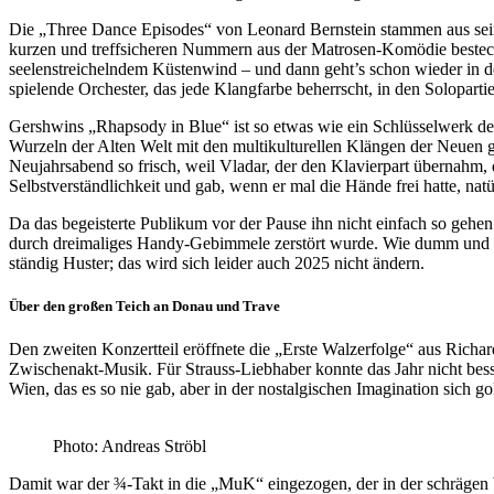
Die „Three Dance Episodes“ von Leonard Bernstein stammen aus sei
kurzen und treffsicheren Nummern aus der Matrosen-Komödie bestech
seelenstreichelndem Küstenwind – und dann geht’s schon wieder in d
spielende Orchester, das jede Klangfarbe beherrscht, in den Soloparti
Gershwins „Rhapsody in Blue“ ist so etwas wie ein Schlüsselwerk de
Wurzeln der Alten Welt mit den multikulturellen Klängen der Neuen
Neujahrsabend so frisch, weil Vladar, der den Klavierpart übernahm,
Selbstverständlichkeit und gab, wenn er mal die Hände frei hatte, natü
Da das begeisterte Publikum vor der Pause ihn nicht einfach so gehe
durch dreimaliges Handy-Gebimmele zerstört wurde. Wie dumm und i
ständig Huster; das wird sich leider auch 2025 nicht ändern.
Über den großen Teich an Donau und Trave
Den zweiten Konzertteil eröffnete die „Erste Walzerfolge“ aus Richard
Zwischenakt-Musik. Für Strauss-Liebhaber konnte das Jahr nicht besse
Wien, das es so nie gab, aber in der nostalgischen Imagination sich go
Photo: Andreas Ströbl
Damit war der ¾-Takt in die „MuK“ eingezogen, der in der schrägen