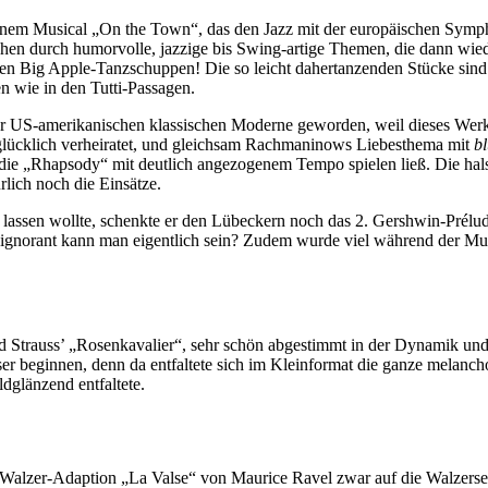
nem Musical „On the Town“, das den Jazz mit der europäischen Sympho
en durch humorvolle, jazzige bis Swing-artige Themen, die dann wie
en Big Apple-Tanzschuppen! Die so leicht dahertanzenden Stücke sind
en wie in den Tutti-Passagen.
r US-amerikanischen klassischen Moderne geworden, weil dieses Werk 
 glücklich verheiratet, und gleichsam Rachmaninows Liebesthema mit
bl
 die „Rhapsody“ mit deutlich angezogenem Tempo spielen ließ. Die hals
rlich noch die Einsätze.
n lassen wollte, schenkte er den Lübeckern noch das 2. Gershwin-Prélud
gnorant kann man eigentlich sein? Zudem wurde viel während der Mus
 Strauss’ „Rosenkavalier“, sehr schön abgestimmt in der Dynamik und mi
r beginnen, denn da entfaltete sich im Kleinformat die ganze melancho
ldglänzend entfaltete.
 Walzer-Adaption „La Valse“ von Maurice Ravel zwar auf die Walzerse