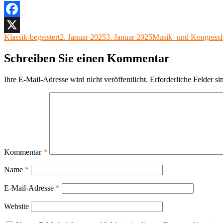
Facebook
Autor
Veröffentlicht
Kategorien
Klassik-begeistert
2. Januar 2025
3. Januar 2025
Musik- und Kongressh
X
am
Schreiben Sie einen Kommentar
Ihre E-Mail-Adresse wird nicht veröffentlicht.
Erforderliche Felder si
Kommentar
*
Name
*
E-Mail-Adresse
*
Website