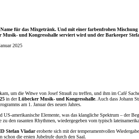
er Name für das Mixgetränk. Und mit einer farbenfrohen Mischung
 Musik- und Kongresshalle serviert wird und der Barkeeper Stefan 
 Januar 2025
, um die Witwe von Josef Strauß zu treffen, und ihm im Café Sacher 
25
in der
Lübecker Musik- und Kongresshalle
. Auch dass Johann St
 Programms am 1. Januar des neuen Jahres.
US-amerikanische Elemente, was das klangliche Spektrum – der Begriff 
fe zu den rasanten Rhythmen, wiedergegeben vom typisch lateinamerik
D Stefan Vladar
eroberte sich mit der temperamentvollen Wiedergabe
schon die ersten Jubelrufe durch den Saal.