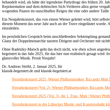
behandelt wird, als hätte der irgendeine Partydroge des frühen 20. J
Repräsentation und dem delirischen Sich-Verlieren allzu gerne verga
wogenden Paaren im rauschhaften Reigen die eine oder andere Taill
Ein Neujahrskonzert, das von einem Wiener geleitet wird, hört selbstv
diesem Moment das neue Jahr auch an der Trave eingeläutet wurde. And
einzuleiten.
Im persönlichen Gespräch beim anschließenden Sektempfang gestand 
Glanz der Doppelmonarchie tanzten Dirigent und Orchester mit sichtb
Ohne Radetzky-Marsch geht das doch nicht, wie eben schon angedeute
begeistert in das Jahr 2025, für das hier nun realistisch gesagt wird
glanzvoller Musik. Prosit Neujahr!
Dr. Andreas Ströbl, 2. Januar 2025, für
klassik-begeistert.de und klassik-begeistert.at
Neujahrskonzert 2025, Wiener Philharmoniker, Riccardo Muti 
Neujahrskonzert (Vol. 2), Wiener Philharmoniker, Riccardo Muti
Neujahrskonzert 2025 (Vol. 3), die 1. Frau, Muti / Wiener Philh
Neujahrskonzert in der Lübecker Musik- und Kongresshalle klas