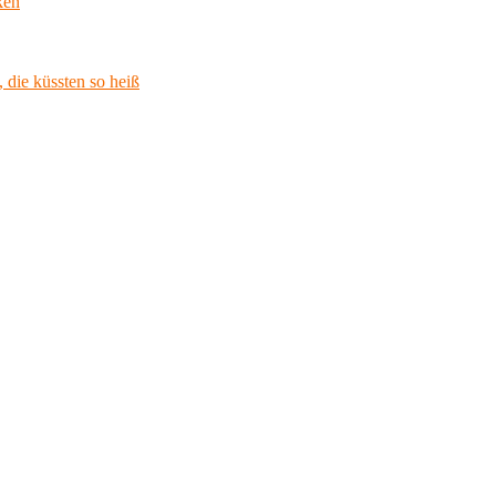
ken
 die küssten so heiß