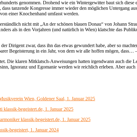
ahrhunderts genommen. Drohend wie ein Wintergewitter baut sich diese e
ß, dass tanzende Kongresse immer wieder den möglichen Untergang ausbl
e von einer Knochenhand umfasst werden.
erständlich nicht mit „An der schönen blauen Donau“ von Johann Strauß 
ers als in den Vorjahren (und natürlich in Wien) klatschte das Publik
der Dirigent zwar, dass ihn das etwas gewundert habe, aber so machte
arer Begeisterung in ein Jahr, von dem wir alle hoffen mögen, dass… –
t. Die klaren Mitklatsch-Anweisungen hatten irgendwann auch die Letz
: Irrsinn, Ignoranz und Egomanie werden wir reichlich erleben. Aber au
Musikverein Wien, Goldener Saal, 1. Januar 2025
 klassik-begeistert.de, 1. Januar 2025
armoniker klassik-begeistert.de, 1. Januar 2025
sik-begeistert, 1. Januar 2024