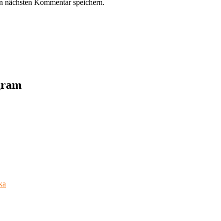
n nächsten Kommentar speichern.
agram
ka