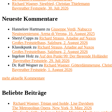
Richard Wagner, Siegfried, Christian Thielemann
Bayreuther Festspiele, 30. Juli 2026
Neueste Kommentare
Hannelore Hartmann
zu
Giuseppe Verdi, Nabucco
Neuinszenierung, Arena di Verona, 16. August 2025
Sheryl Cupps
zu
Richard Strauss, Ariadne auf Naxos
Großes Festspielhaus, Salzburg, 2. August 2026
Klassikpunk
zu
Richard Strauss, Ariadne auf Naxos
Großes Festspielhaus, Salzburg, 2. August 2026
Ingelore Holz
zu
Auf den Punkt 99: Der fliegende Holländer
Bayreuther Festspiele, 29. Juli 2026
Dr. Ralf Wegner
zu
Richard Wagner, Götterdämmerung, Christ
Bayreuther Festspiele, 1. August 2026
mehr aktuelle Kommentare
Beliebte Beiträge
Richard Wagner, Tristan und Isolde, Lise Davidsen
The Metropolitan Opera, New York, 9. März 2026