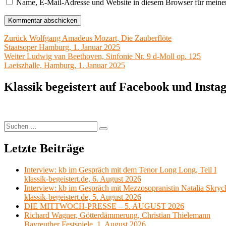
Name, E-Mail-Adresse und Website in diesem Browser für meine
Beitragsnavigation
Vorheriger
Zurück
Wolfgang Amadeus Mozart, Die Zauberflöte
Beitrag:
Staatsoper Hamburg, 1. Januar 2025
Nächster
Weiter
Ludwig van Beethoven, Sinfonie Nr. 9 d-Moll op. 125
Beitrag:
Laeiszhalle, Hamburg, 1. Januar 2025
Klassik begeistert auf Facebook und Inst
Suchen
Suchen
nach:
Letzte Beiträge
Interview: kb im Gespräch mit dem Tenor Long Long, Teil I
klassik-begeistert.de, 6. August 2026
Interview: kb im Gespräch mit Mezzosopranistin Natalia Skryc
klassik-begeistert.de, 5. August 2026
DIE MITTWOCH-PRESSE – 5. AUGUST 2026
Richard Wagner, Götterdämmerung, Christian Thielemann
Bayreuther Festspiele, 1. August 2026