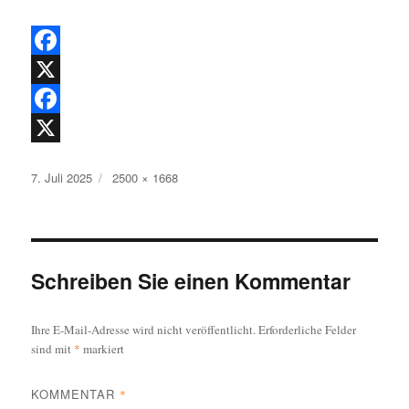
F
a
X
c
F
e
a
X
Veröffentlicht
Originalgröße
7. Juli 2025
2500 × 1668
b
c
am
o
e
o
b
k
o
Schreiben Sie einen Kommentar
o
Ihre E-Mail-Adresse wird nicht veröffentlicht.
Erforderliche Felder
k
sind mit
*
markiert
KOMMENTAR
*