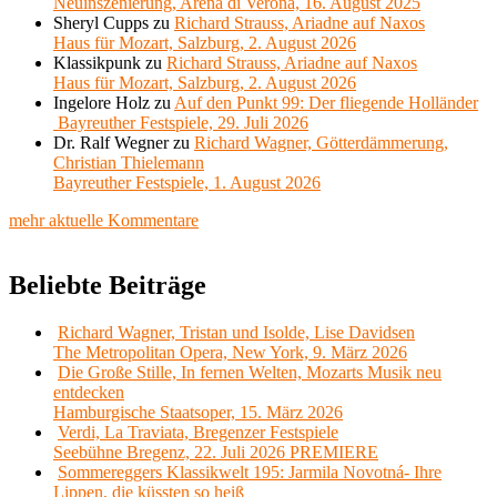
Neuinszenierung, Arena di Verona, 16. August 2025
Sheryl Cupps
zu
Richard Strauss, Ariadne auf Naxos
Haus für Mozart, Salzburg, 2. August 2026
Klassikpunk
zu
Richard Strauss, Ariadne auf Naxos
Haus für Mozart, Salzburg, 2. August 2026
Ingelore Holz
zu
Auf den Punkt 99: Der fliegende Holländer
Bayreuther Festspiele, 29. Juli 2026
Dr. Ralf Wegner
zu
Richard Wagner, Götterdämmerung,
Christian Thielemann
Bayreuther Festspiele, 1. August 2026
mehr aktuelle Kommentare
Beliebte Beiträge
Richard Wagner, Tristan und Isolde, Lise Davidsen
The Metropolitan Opera, New York, 9. März 2026
Die Große Stille, In fernen Welten, Mozarts Musik neu
entdecken
Hamburgische Staatsoper, 15. März 2026
Verdi, La Traviata, Bregenzer Festspiele
Seebühne Bregenz, 22. Juli 2026 PREMIERE
Sommereggers Klassikwelt 195: Jarmila Novotná- Ihre
Lippen, die küssten so heiß