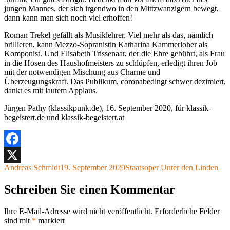
jungen Mannes, der sich irgendwo in den Mittzwanzigern bewegt,
dann kann man sich noch viel erhoffen!
Roman Trekel gefällt als Musiklehrer. Viel mehr als das, nämlich
brillieren, kann Mezzo-Sopranistin Katharina Kammerloher als
Komponist. Und Elisabeth Trissenaar, der die Ehre gebührt, als Frau
in die Hosen des Haushofmeisters zu schlüpfen, erledigt ihren Job
mit der notwendigen Mischung aus Charme und
Überzeugungskraft. Das Publikum, coronabedingt schwer dezimiert,
dankt es mit lautem Applaus.
Jürgen Pathy (klassikpunk.de), 16. September 2020, für klassik-
begeistert.de und klassik-begeistert.at
Facebook
Autor
Veröffentlicht
Kategorien
Andreas Schmidt
19. September 2020
Staatsoper Unter den Linden
X
am
Schreiben Sie einen Kommentar
Ihre E-Mail-Adresse wird nicht veröffentlicht.
Erforderliche Felder
sind mit
*
markiert