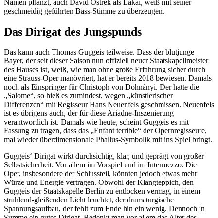
Namen pflanzt, auch David Oštrek als Lakai, weiß mit seiner
geschmeidig geführten Bass-Stimme zu überzeugen.
Das Dirigat des Jungspunds
Das kann auch
Thomas Guggeis
teilweise. Dass der blutjunge
Bayer, der seit dieser Saison nun offiziell neuer Staatskapellmeister
des Hauses ist, weiß, wie man ohne große Erfahrung sicher durch
eine Strauss-Oper manövriert, hat er bereits 2018 bewiesen. Damals
noch als Einspringer für Christoph von Dohnányi. Der hatte die
„Salome“, so hieß es zumindest, wegen „künstlerischer
Differenzen“ mit Regisseur Hans Neuenfels geschmissen. Neuenfels
ist es übrigens auch, der für diese Ariadne-Inszenierung
verantwortlich ist. Damals wie heute, scheint Guggeis es mit
Fassung zu tragen, dass das „Enfant terrible“ der Opernregisseure,
mal wieder überdimensionale Phallus-Symbolik mit ins Spiel bringt.
Guggeis‘ Dirigat wirkt durchsichtig, klar, und geprägt von großer
Selbstsicherheit. Vor allem im Vorspiel und im Intermezzo. Die
Oper, insbesondere der Schlussteil, könnten jedoch etwas mehr
Würze und Energie vertragen. Obwohl der Klangteppich, den
Guggeis der Staatskapelle Berlin zu entlocken vermag, in einem
strahlend-gleißenden Licht leuchtet, der dramaturgische
Spannungsaufbau, der fehlt zum Ende hin ein wenig. Dennoch in
Summe ein gutes Dirigat. Bedenkt man vor allem das Alter des