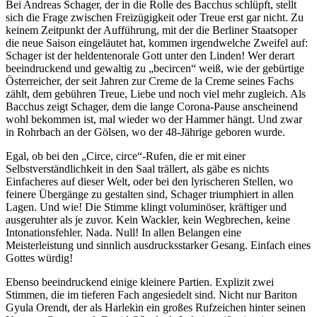
Bei
Andreas Schager
, der in die Rolle des Bacchus schlüpft, stellt
sich die Frage zwischen Freizügigkeit oder Treue erst gar nicht. Zu
keinem Zeitpunkt der Aufführung, mit der die Berliner Staatsoper
die neue Saison eingeläutet hat, kommen irgendwelche Zweifel auf:
Schager ist der heldentenorale Gott unter den Linden! Wer derart
beeindruckend und gewaltig zu „becircen“ weiß, wie der gebürtige
Österreicher, der seit Jahren zur Creme de la Creme seines Fachs
zählt, dem gebühren Treue, Liebe und noch viel mehr zugleich. Als
Bacchus zeigt Schager, dem die lange Corona-Pause anscheinend
wohl bekommen ist, mal wieder wo der Hammer hängt. Und zwar
in Rohrbach an der Gölsen, wo der 48-Jährige geboren wurde.
Egal, ob bei den „Circe, circe“-Rufen, die er mit einer
Selbstverständlichkeit in den Saal trällert, als gäbe es nichts
Einfacheres auf dieser Welt, oder bei den lyrischeren Stellen, wo
feinere Übergänge zu gestalten sind, Schager triumphiert in allen
Lagen. Und wie! Die Stimme klingt voluminöser, kräftiger und
ausgeruhter als je zuvor. Kein Wackler, kein Wegbrechen, keine
Intonationsfehler. Nada. Null! In allen Belangen eine
Meisterleistung und sinnlich ausdrucksstarker Gesang. Einfach eines
Gottes würdig!
Ebenso beeindruckend einige kleinere Partien. Explizit zwei
Stimmen, die im tieferen Fach angesiedelt sind. Nicht nur Bariton
Gyula Orendt, der als Harlekin ein großes Rufzeichen hinter seinen