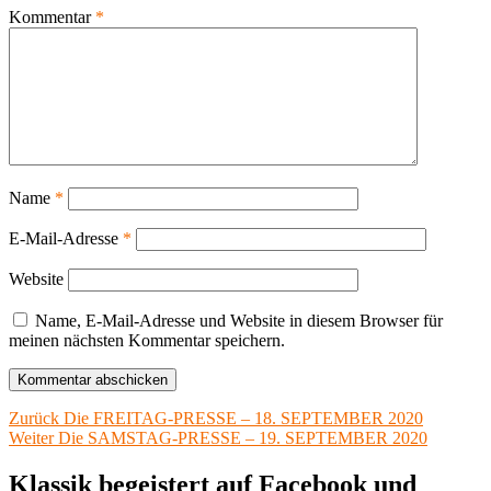
Kommentar
*
Name
*
E-Mail-Adresse
*
Website
Name, E-Mail-Adresse und Website in diesem Browser für
meinen nächsten Kommentar speichern.
Beitragsnavigation
Vorheriger
Zurück
Die FREITAG-PRESSE – 18. SEPTEMBER 2020
Nächster
Beitrag:
Weiter
Die SAMSTAG-PRESSE – 19. SEPTEMBER 2020
Beitrag:
Klassik begeistert auf Facebook und