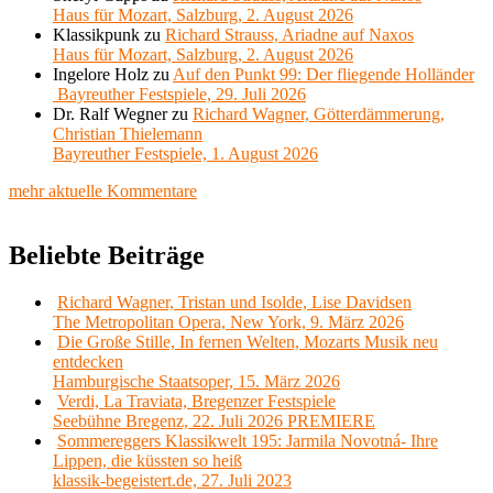
Haus für Mozart, Salzburg, 2. August 2026
Klassikpunk
zu
Richard Strauss, Ariadne auf Naxos
Haus für Mozart, Salzburg, 2. August 2026
Ingelore Holz
zu
Auf den Punkt 99: Der fliegende Holländer
Bayreuther Festspiele, 29. Juli 2026
Dr. Ralf Wegner
zu
Richard Wagner, Götterdämmerung,
Christian Thielemann
Bayreuther Festspiele, 1. August 2026
mehr aktuelle Kommentare
Beliebte Beiträge
Richard Wagner, Tristan und Isolde, Lise Davidsen
The Metropolitan Opera, New York, 9. März 2026
Die Große Stille, In fernen Welten, Mozarts Musik neu
entdecken
Hamburgische Staatsoper, 15. März 2026
Verdi, La Traviata, Bregenzer Festspiele
Seebühne Bregenz, 22. Juli 2026 PREMIERE
Sommereggers Klassikwelt 195: Jarmila Novotná- Ihre
Lippen, die küssten so heiß
klassik-begeistert.de, 27. Juli 2023