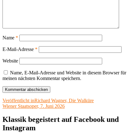
Name
*
E-Mail-Adresse
*
Website
Name, E-Mail-Adresse und Website in diesem Browser für
meinen nächsten Kommentar speichern.
Beitragsnavigation
Veröffentlicht in
Richard Wagner, Die Walküre
Wiener Staatsoper, 7. Juni 2026
Klassik begeistert auf Facebook und
Instagram