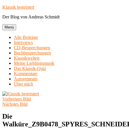
Zum
Klassik begeistert
Inhalt
Der Blog von Andreas Schmidt
springen
Menü
Alle Beiträge
Interviews
CD-Besprechungen
Buchbesprechungen
Klassikwelten
Meine Lieblingsmusik
Das Klassik-Quiz
Kommentare
Autorenteam
Über mich
Vorheriges Bild
Nächstes Bild
Die
Walküre_Z9B0478_SPYRES_SCHNEIDE