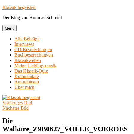
Zum
Klassik begeistert
Inhalt
Der Blog von Andreas Schmidt
springen
Menü
Alle Beiträge
Interviews
CD-Besprechungen
Buchbesprechungen
Klassikwelten
Meine Lieblingsmusik
Das Klassik-Quiz
Kommentare
Autorenteam
Über mich
Vorheriges Bild
Nächstes Bild
Die
Walküre_Z9B0627_VOLLE_VOEROES