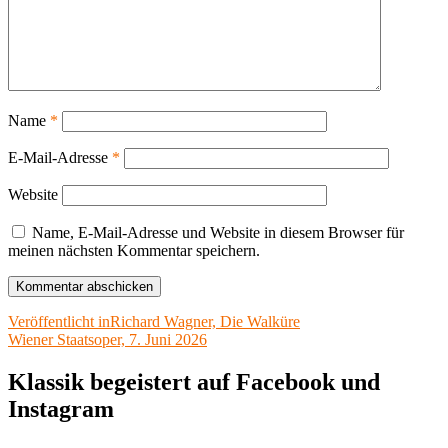
Name
*
E-Mail-Adresse
*
Website
Name, E-Mail-Adresse und Website in diesem Browser für
meinen nächsten Kommentar speichern.
Beitragsnavigation
Veröffentlicht in
Richard Wagner, Die Walküre
Wiener Staatsoper, 7. Juni 2026
Klassik begeistert auf Facebook und
Instagram