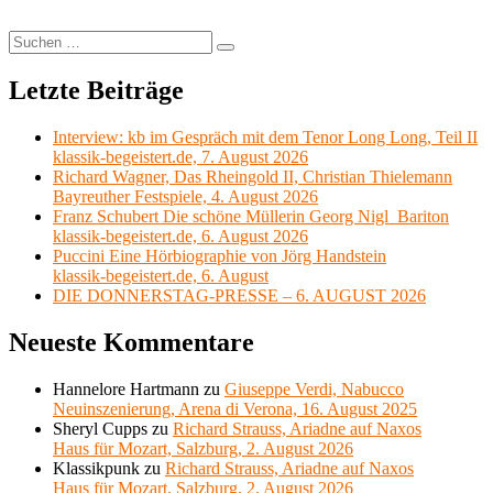
Suchen
Suchen
nach:
Letzte Beiträge
Interview: kb im Gespräch mit dem Tenor Long Long, Teil II
klassik-begeistert.de, 7. August 2026
Richard Wagner, Das Rheingold II, Christian Thielemann
Bayreuther Festspiele, 4. August 2026
Franz Schubert Die schöne Müllerin Georg Nigl Bariton
klassik-begeistert.de, 6. August 2026
Puccini Eine Hörbiographie von Jörg Handstein
klassik-begeistert.de, 6. August
DIE DONNERSTAG-PRESSE – 6. AUGUST 2026
Neueste Kommentare
Hannelore Hartmann
zu
Giuseppe Verdi, Nabucco
Neuinszenierung, Arena di Verona, 16. August 2025
Sheryl Cupps
zu
Richard Strauss, Ariadne auf Naxos
Haus für Mozart, Salzburg, 2. August 2026
Klassikpunk
zu
Richard Strauss, Ariadne auf Naxos
Haus für Mozart, Salzburg, 2. August 2026