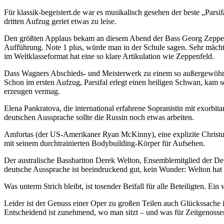
Für klassik-begeistert.de war es musikalisch gesehen der beste „Parsi
dritten Aufzug geriet etwas zu leise.
Den größten Applaus bekam an diesem Abend der Bass Georg Zeppenfe
Aufführung. Note 1 plus, würde man in der Schule sagen. Sehr mächti
im Weltklasseformat hat eine so klare Artikulation wie Zeppenfeld.
Dass Wagners Abschieds- und Meisterwerk zu einem so außergewöhnlic
Schon im ersten Aufzug, Parsifal erlegt einen heiligen Schwan, kam 
erzeugen vermag.
Elena Pankratova, die international erfahrene Sopranistin mit exorbit
deutschen Aussprache sollte die Russin noch etwas arbeiten.
Amfortas (der US-Amerikaner Ryan McKinny), eine explizite Christu
mit seinem durchtrainierten Bodybuilding-Körper für Aufsehen.
Der australische Bassbariton Derek Welton, Ensemblemitglied der Deut
deutsche Aussprache ist beeindruckend gut, kein Wunder: Welton hat 
Was unterm Strich bleibt, ist tosender Beifall für alle Beteiligten. Ein
Leider ist der Genuss einer Oper zu großen Teilen auch Glückssache in
Entscheidend ist zunehmend, wo man sitzt – und was für Zeitgenosse