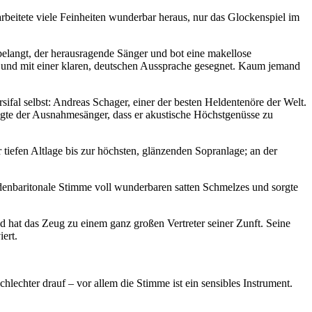
 arbeitete viele Feinheiten wunderbar heraus, nur das Glockenspiel im
langt, der herausragende Sänger und bot eine makellose
n und mit einer klaren, deutschen Aussprache gesegnet. Kaum jemand
al selbst: Andreas Schager, einer der besten Heldentenöre der Welt.
igte der Ausnahmesänger, dass er akustische Höchstgenüsse zu
r tiefen Altlage bis zur höchsten, glänzenden Sopranlage; an der
enbaritonale Stimme voll wunderbaren satten Schmelzes und sorgte
d hat das Zeug zu einem ganz großen Vertreter seiner Zunft. Seine
ert.
hlechter drauf – vor allem die Stimme ist ein sensibles Instrument.