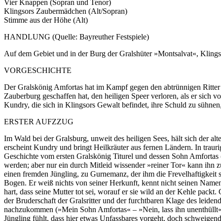
Vier Knappen (Sopran und Tenor)
Klingsors Zaubermädchen (Alt/Sopran)
Stimme aus der Höhe (Alt)
HANDLUNG (Quelle: Bayreuther Festspiele)
Auf dem Gebiet und in der Burg der Gralshüter »Montsalvat«, Klingso
VORGESCHICHTE
Der Gralskönig Amfortas hat im Kampf gegen den abtrünnigen Ritter Kl
Zauberburg geschaffen hat, den heiligen Speer verloren, als er sich
Kundry, die sich in Klingsors Gewalt befindet, ihre Schuld zu sühnen
ERSTER AUFZZUG
Im Wald bei der Gralsburg, unweit des heiligen Sees, hält sich der 
erscheint Kundry und bringt Heilkräuter aus fernen Ländern. In tr
Geschichte vom ersten Gralskönig Titurel und dessen Sohn Amfortas 
werden; aber nur ein durch Mitleid wissender »reiner Tor« kann ihn zu
einen fremden Jüngling, zu Gurnemanz, der ihm die Frevelhaftigkeit s
Bogen. Er weiß nichts von seiner Herkunft, kennt nicht seinen Namen,
hart, dass seine Mutter tot sei, worauf er sie wild an der Kehle pack
der Bruderschaft der Gralsritter und der furchtbaren Klage des leiden
nachzukommen (»Mein Sohn Amfortas« – »Nein, lass ihn unenthüllt«). 
Jüngling fühlt, dass hier etwas Unfassbares vorgeht, doch schweigend