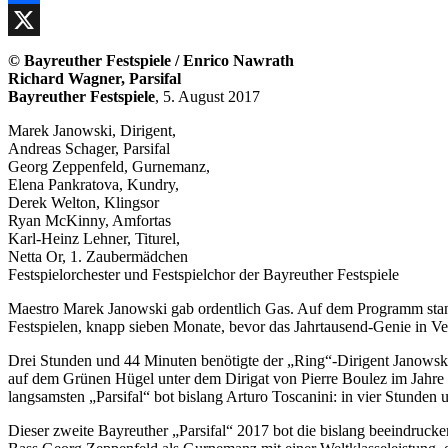
Facebook
X
© Bayreuther Festspiele / Enrico Nawrath
Richard Wagner, Parsifal
Bayreuther Festspiele
, 5. August 2017
Marek Janowski, Dirigent,
Andreas Schager, Parsifal
Georg Zeppenfeld, Gurnemanz,
Elena Pankratova, Kundry,
Derek Welton, Klingsor
Ryan McKinny, Amfortas
Karl-Heinz Lehner, Titurel,
Netta Or, 1. Zaubermädchen
Festspielorchester und Festspielchor der Bayreuther Festspiele
Maestro Marek Janowski gab ordentlich Gas. Auf dem Programm stand 
Festspielen, knapp sieben Monate, bevor das Jahrtausend-Genie in Ve
Drei Stunden und 44 Minuten benötigte der „Ring“-Dirigent Janowski,
auf dem Grünen Hügel unter dem Dirigat von Pierre Boulez im Jahre
langsamsten „Parsifal“ bot bislang Arturo Toscanini: in vier Stunden
Dieser zweite Bayreuther „Parsifal“ 2017 bot die bislang beeindrucken