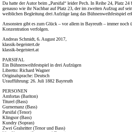
Da hatte der Autor beim „Parsifal“ leider Pech. In Reihe 24, Platz 2
genauso wie ihr Nachbar auf Platz 23, der im zweiten Aufzug auf sein
weiblichen Begleitung drei Aufzüge lang das Bühnenweihfestspiel erkl
Ansonsten gibt es zum Glück – vor allem in Bayreuth – immer noch ü
Konzentration verfolgen.
Andreas Schmidt, 6. August 2017,
klassik-begeistert.de
klassik-begeistert.at
PARSIFAL
Ein Bühnenweihfestspiel in drei Aufzügen
Libretto: Richard Wagner
Originalsprache: Deutsch
Uraufführung: 26. Juli 1882 Bayreuth
PERSONEN
Amfortas (Bariton)
Titurel (Bass)
Gurnemanz (Bass)
Parsifal (Tenor)
Klingsor (Bass)
Kundry (Sopran)
Zwei Gralsritter (Tenor und Bass)