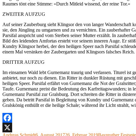
Raumes tönt eine Stimme: »Durch Mitleid wissend, der reine Tor.«
ZWEITER AUFZUG
Auf seiner Zauberburg sieht Klingsor den von langer Wanderschaft 
sie, den Jüngling zu umgarnen und zu vernichten. Ein zauberhafter 
Parsifal anspricht und vom Sterben seiner Mutter erzählt. In zauberh
Bild des leidenden Amfortas ersteht vor seinem inneren Auge. Er stö
Kundry Klingsor herbei, der den heiligen Speer nach Parsifal schleud
einem Mal versinken der Zaubergarten und Klingsors falsches Reich. 
DRITTER AUFZUG
Im einsamen Wald lebt Gurnemanz traurig und verlassen. Titurel ist g
anbietet, nur noch zu dienen. Ein Ritter in dunkler Rüstung mit gesch
heiligen Speer. Parsifal erfährt von Gurnemanz die Not der Gralsritt
Taufe. Gurnemanz preist die Bedeutung des Karfreitagswunders; in le
Gurnemanz Parsifal zur Gralsburg. Dort schreiten die Ritter in düster
geben. Da betritt Parsifal in Begleitung von Kundry und Gurnemanz 
Gralskönig enthüllt er die heilige Schale; während ihr Licht strahlt, 
Facebook
Autor
Veröffentlicht
Kategorien
Andreas Schmidt
6. August 2017
26. Februar 2019
Bayreuther Festspie