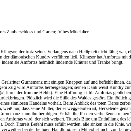
rs Zauberschloss und Garten; frühes Mittelalter.
ingsor, der trotz seines Verlangens nach Heiligkeit nicht fähig war, e
 von der dämonischen Kundry verführen ließ. Klingsor hat Amfortas mit
, indem sie Amfortas heimlich lindernde Kräuter und Tränke bringt.
alte Gralsritter Gurnemanz mit einigen Knappen auf und befiehlt ihnen,
aurigem Zug wird Amfortas herbeigetragen; seinen Dank weist Kundry 
(»Titurel der fromme Held«). Eine Hoffnung ist für Amfortas geblieben
rückbringen. Plötzlich wird die Stille des Waldes gestört. Ein tödlich 
eines sinnlosen Handelns vorhält. Beim Anblick des toten Tieres zerbri
 weiß nur, dass seine Mutter, der er weggelaufen ist, Herzeleide gena
t. Gurnemanz kann ihn beruhigen. Er hält ihn für den verheißenen reine
den Amfortas wird, der sich weigert, Titurels Bitte um Enthüllung des 
Doch Titurels Befehl muss erfüllt werden; alle sinken in die Knie, wä
 verweilt er bei der heiligen Handlung; sein Mitleid ist nicht zur Tat