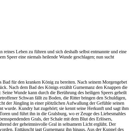
in reines Leben zu führen und sich deshalb selbst entmannte und eine
 dem Speer eine niemals heilende Wunde geschlagen; nun sucht
 das Bad für den kranken König zu bereiten. Nach seinem Morgengebet
zurück. Nach dem Bad des Königs erzählt Gurnemanz den Knappen die
: Seine Wunde kann durch die Berührung des heiligen Speers geheilt
getroffener Schwan fällt zu Boden, die Ritter bringen den Schuldigen,
cht der Jüngling in einer plötzlichen Aufwallung der Gefühle seinen
nnt wurde. Kundry hat zugehört; sie kennt seine Herkunft und sagt ihm
n Toren und führt ihn in die Gralsburg, wo er Zeuge des Liebesmahles
lebensspendenden Grals, der Schale mit dem Blut des Erlösers,
hrend der geheimnisvolle Gral in seltsamem Licht erglüht. Der
 geworden. Enttäuscht jagt Gurnemanz ihn hinaus. Aus der Kuppel des