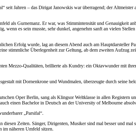
fal“ seit Jahren – das Dirigat Janowskis war überragend; der Altmeister
ld als Gurnemanz. Er war, was Stimmintensität und Genauigkeit anbe
g, wenn es sein musste, sehr dunkel, angenehm sanft an vielen Stelle
hen Erfolg wurde, lag an diesem Abend auch am Hauptdarsteller Parsif
seine stimmliche Überlegenheit zur Geltung, ab dem zweiten Aufzug ze
anten Mezzo-Qualitäten, brillierte als Kundry: ein Oktavwunder mit ihre
sgestalt mit Dornenkrone und Wundmalen, überzeugte durch seine held
schen Oper Berlin, sang als Klingsor Weltklasse in allen Registern un
auch einen Bachelor in Deutsch an der University of Melbourne absolvi
 wunderbarer „Parsifal“.
 diesen Zeiten. Sänger, Dirigenten, Musiker sind mal besser und mal sc
n im näheren Umfeld sitzen.