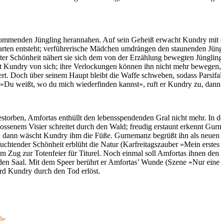
kommenden Jüngling herannahen. Auf sein Geheiß erwacht Kundry mit e
Garten entsteht; verführerische Mädchen umdrängen den staunenden Jün
after Schönheit nähert sie sich dem von der Erzählung bewegten Jünglin
ßt Kundry von sich; ihre Verlockungen können ihn nicht mehr bewegen, 
ert. Doch über seinem Haupt bleibt die Waffe schweben, sodass Parsifa
»Du weißt, wo du mich wiederfinden kannst«, ruft er Kundry zu, dann b
estorben, Amfortas enthüllt den lebensspendenden Gral nicht mehr. In 
lossenem Visier schreitet durch den Wald; freudig erstaunt erkennt Gur
er; dann wäscht Kundry ihm die Füße. Gurnemanz begrüßt ihn als neuen G
uchtender Schönheit erblüht die Natur (Karfreitagszauber »Mein erste
em Zug zur Totenfeier für Titurel. Noch einmal soll Amfortas ihnen den 
den Saal. Mit dem Speer berührt er Amfortas’ Wunde (Szene »Nur eine W
wird Kundry durch den Tod erlöst.
le