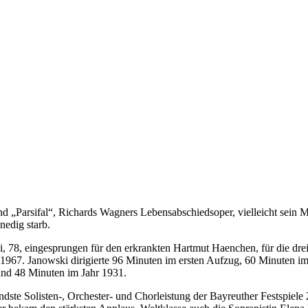
„Parsifal“, Richards Wagners Lebensabschiedsoper, vielleicht sein Me
nedig starb.
 78, eingesprungen für den erkrankten Hartmut Haenchen, für die drei A
 1967. Janowski dirigierte 96 Minuten im ersten Aufzug, 60 Minuten i
 und 48 Minuten im Jahr 1931.
dste Solisten-, Orchester- und Chorleistung der Bayreuther Festspiele 