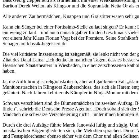
Bass Georg Zeppenfeld als Gurnemanz mit einer Weltklasseleistung, e
Bariton Derek Welton als Klingsor und die Sopranistin Netta Or als 
Alle anderen Zaubermädchen, Knappen und Gralsritter waren sehr gu
Kann ein Sänger bei einer Fortissimo-Stelle zu laut singen? Er kann:
ein wenig zu laut – und auch danach gab er für den Geschmack viele
vor einem Jahr Klaus Florian Vogt bei der Premiere. Seine Strahlkr
Schager auf klassik-begeistert.de
Die viel kritisierte Inszenierung ist zeitgemäß; sie lenkt nicht von d
Zitat des Dalai Lama: „Ich denke an manchen Tagen, dass es besser wä
Hessischen Staatstheaters in Wiesbaden, in einer zerschossenen kath
haben.
Ja, die Aufführung ist religionskritisch, aber auf gar keinen Fall „i
Munitionstaschen in Klingsors Zauberschloss, das sich als Harem ent
geläutert. Nach Jahren kehrt er als Kämpfer in Ninja-Montur mit dem 
Schwarz verschleiert sind die Blumenmädchen im zweiten Aufzug. Bevor 
finden“, schrieb die Deutsche Presse Agentur. „Doch sobald sich der
Mädchen die schwarze Verschleierung nicht – unter ihnen kommen 
Durch die drei Aufzüge führte Marek Janowski luftig und zügig. Und
musikalischen Bögen gliederten sich, die Melodien sprachen: Dieser
und Festspielorchester ebenso sicher wie dem Chor und allen Solisten