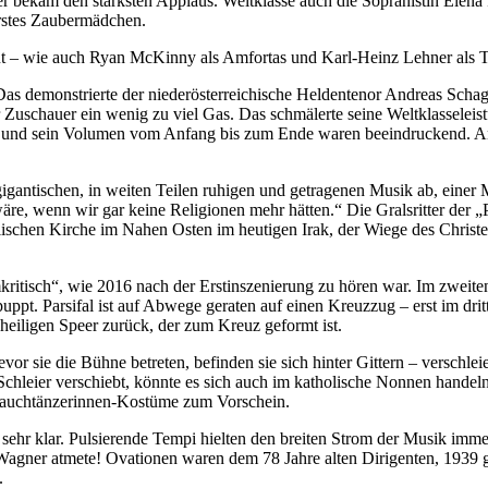
r bekam den stärksten Applaus. Weltklasse auch die Sopranistin Elena 
erstes Zaubermädchen.
t – wie auch Ryan McKinny als Amfortas und Karl-Heinz Lehner als Ti
 Das demonstrierte der niederösterreichische Heldentenor Andreas Schag
r Zuschauer ein wenig zu viel Gas. Das schmälerte seine Weltklasselei
aft und sein Volumen vom Anfang bis zum Ende waren beeindruckend. An
er gigantischen, in weiten Teilen ruhigen und getragenen Musik ab, eine
re, wenn wir gar keine Religionen mehr hätten.“ Die Gralsritter der „
olischen Kirche im Nahen Osten im heutigen Irak, der Wiege des Christ
slamkritisch“, wie 2016 nach der Erstinszenierung zu hören war. Im zwe
puppt. Parsifal ist auf Abwege geraten auf einen Kreuzzug – erst im 
heiligen Speer zurück, der zum Kreuz geformt ist.
sie die Bühne betreten, befinden sie sich hinter Gittern – verschleiert
 Schleier verschiebt, könnte es sich auch im katholische Nonnen hande
Bauchtänzerinnen-Kostüme zum Vorschein.
 sehr klar. Pulsierende Tempi hielten den breiten Strom der Musik imm
 Wagner atmete! Ovationen waren dem 78 Jahre alten Dirigenten, 1939
.