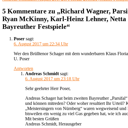
X
am
5 Kommentare zu „Richard Wagner, Parsifa
Ryan McKinny, Karl-Heinz Lehner, Netta 
Bayreuther Festspiele“
Poser
sagt:
6. August 2017 um 22:34 Uhr
Wer den Brülltenor Schager mit dem wunderbaren Klaus Florian V
U. Poser
Antworten
Andreas Schmidt
sagt:
6. August 2017 um 23:18 Uhr
Sehr geehrter Herr Poser,
Andreas Schager hat beim zweiten Bayreuther „Parsifal“
und können mitreden? Oder woher resultiert Ihr Urteil? 
„Meistersingern von Nürnberg“ waren wegweisend und Ma
bisweilen ein wenig zu viel Gas gegeben hat, wie ich au
Mit besten Grüßen
Andreas Schmidt, Herausgeber