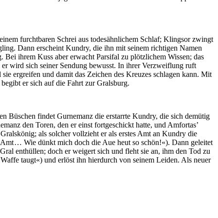
inem furchtbaren Schrei aus todesähnlichem Schlaf; Klingsor zwingt
gling. Dann erscheint Kundry, die ihn mit seinem richtigen Namen
g. Bei ihrem Kuss aber erwacht Parsifal zu plötzlichem Wissen; das
er wird sich seiner Sendung bewusst. In ihrer Verzweiflung ruft
l sie ergreifen und damit das Zeichen des Kreuzes schlagen kann. Mit
egibt er sich auf die Fahrt zur Gralsburg.
den Büschen findet Gurnemanz die erstarrte Kundry, die sich demütig
nemanz den Toren, den er einst fortgeschickt hatte, und Amfortas’
ralskönig; als solcher vollzieht er als erstes Amt an Kundry die
s Amt … Wie dünkt mich doch die Aue heut so schön!«). Dann geleitet
Gral enthüllen; doch er weigert sich und fleht sie an, ihm den Tod zu
affe taugt«) und erlöst ihn hierdurch von seinem Leiden. Als neuer