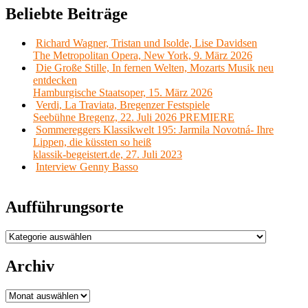
Beliebte Beiträge
Richard Wagner, Tristan und Isolde, Lise Davidsen
The Metropolitan Opera, New York, 9. März 2026
Die Große Stille, In fernen Welten, Mozarts Musik neu
entdecken
Hamburgische Staatsoper, 15. März 2026
Verdi, La Traviata, Bregenzer Festspiele
Seebühne Bregenz, 22. Juli 2026 PREMIERE
Sommereggers Klassikwelt 195: Jarmila Novotná- Ihre
Lippen, die küssten so heiß
klassik-begeistert.de, 27. Juli 2023
Interview Genny Basso
Aufführungsorte
Aufführungsorte
Archiv
Archiv