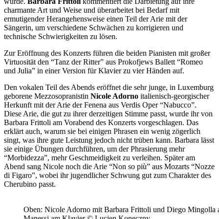
wurde
.
Barbara
Frittoli
kommentiert die Darbietung
auf ihre
charmante Art und Weise
und
über
arbeitet bei Bedarf
mit
ermutigende
r
Herangehensweise einen Teil der Arie mit der
S
ä
ngerin, um verschiedene Schw
ä
chen zu korrigieren und
technische Schwierigkeiten zu l
ö
sen.
Zur Er
ö
ffnung des Konzerts f
ü
hren die beiden
Pianisten
mit groß
er
Virtuositä
t den “
Tanz der Ritter
”
aus Prokofjews Ballett
“
Romeo
und Julia
”
in einer Version f
ü
r Klavier zu vier H
ä
nden auf.
Den vokalen Teil des Abends er
ö
ffnet die sehr junge, in Luxemburg
geborene Mezzosopranistin
Nicole Adorno
italienisch-georgischer
Herkunft mit der Arie der
Fenena aus Verdis Oper
“
Nabucco”
.
Diese Arie, die gut zu ihrer derzeitigen Stimme passt, wurde ihr von
Barbara Frittoli am Vorabend des Konzerts vorgeschlagen. Das
erkl
ä
rt auch, warum sie
bei einigen Phrasen ein wenig
z
ö
gerlich
singt, was ihre gute Leistung jedoch nicht tr
ü
ben kann. Barbara
lässt
sie einige Übungen
durchführen
, um der Phrasierung mehr
“
Morbidezza
”
, mehr Geschmeidigkeit
zu verleihen. Sp
ä
ter am
Abend sang Nicole
noch
die Arie
“
Non so pi
ù”
aus Mozarts
“
Nozze
di Figaro”
, wobei ihr jugendlicher Schwung gut zum Charakter des
Cherubino passt.
Oben: Nicole Adorno mit Barbara Frittoli und Diego Mingolla
Manessi am Klavier © Lucien Koneczny