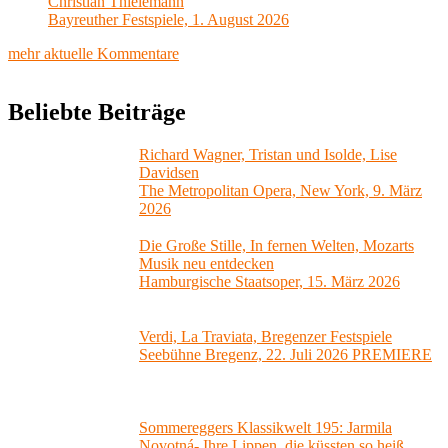
Christian Thielemann
Bayreuther Festspiele, 1. August 2026
mehr aktuelle Kommentare
Beliebte Beiträge
Richard Wagner, Tristan und Isolde, Lise
Davidsen
The Metropolitan Opera, New York, 9. März
2026
Die Große Stille, In fernen Welten, Mozarts
Musik neu entdecken
Hamburgische Staatsoper, 15. März 2026
Verdi, La Traviata, Bregenzer Festspiele
Seebühne Bregenz, 22. Juli 2026 PREMIERE
Sommereggers Klassikwelt 195: Jarmila
Novotná- Ihre Lippen, die küssten so heiß