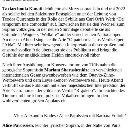
Taxiarchoula Kanati
debü
tierte als Mezzosopranistin und trat 2022
als solche bei den Salzburger Festspielen unter der Leitung von
Teodor Currentzis in der Rolle der Sybille aus Carl Orffs Werk
“
De
temporum fine comoedia
”
auf. Inzwischen
hat
sie
den Wechsel zum
Sopran
vollzogen. In der neuen Stimmlage debütierte sie
als
Ortlinde in Wagners
“
Walk
üre
”
an der Griechischen Nationaloper.
An diesem Abend
s
i
ng
t
sie die Arie
“
O patria mia
”
aus Verdis Oper
“
Aida”
. Mit ihrer sehr bewegenden Interpretation dieser großen und
anspruchsvollen Arie
ü
berzeugt sie das Publikum und
bringt
die
Gef
ü
hle der ungl
ü
cklichen Heldin
eindrucksvoll
rüber.
Nach ihrer Ausbildung am Konservatorium von Tiflis nahm die
georgische Sopranistin
Mariam Sharashenidze
an verschiedenen
internationalen Gesangswettbewerben wie dem Ottavio-Ziino-
Wettbewerb und dem Leyla-Gencer-Wettbewerb teil. Heute Abend
verbl
ü
fft sie das Publikum mit einer majest
ä
tischen Interpretation der
Arie
“
Caro nome
”
der Gilda aus Verdis
“
Rigoletto
”
. Ihr leuchtendes
Timbre und ihre klaren, pr
äzisen Vokalisen
bringen
ihr den
wohlverdienten großen Applaus ein.
Vlnr: Alexandra Kodes / Alice Paroissien mit Barbara Frittoli
Alice Paroissien
,
leichter lyrischer Sopran
, in der N
ä
he von Paris