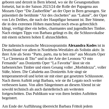
geboren und derzeit in Bern
lebend
, wo sie ihr Gesangsstudium
fortsetzt, hat in der Saison 2023/24 die Rolle der Papagena aus
Mozarts Oper
“
Die Zauberfl
ö
te
”
an der Oper
in Bern gesungen. Sie
pr
ä
sentiert die ber
ü
hmte
“Air des clochettes
”
aus “Lakm
é
”,
der Oper
von L
é
o Delibes, die nach der Hauptfigur benannt ist. Ihre Stimme,
die in den extremen H
ö
hen
manchmal
noch etwas gebrechlich
klingt, verf
ü
gt
ü
ber ein helles, charmantes und jugendliches Timbre.
Nach einigen Tipps von Barbara gelingt es ihr, die Schlussvokalise
mit einem sicheren hohen E abzuschließ
en.
Die italienisch-russische Mezzosopranistin
Alexandra Kodes
ist in
Deutschland vor allem in Nordrhein-Westfalen als Solistin aktiv. In
ihrer Arie als Sesto
“
Parto, parto, ma tu ben mio
”
aus Mozarts Oper
“La C
lemenza di Tito
”
und in der Arie der Leonora
“
O mio
Fernando
”
aus Donizettis Oper
“
La Favorita
” lä
sst sie ein
farbenreiches Timbre und einen Gesang voller
„
M
orbidezza
”,
voller
S
üß
e, h
ö
ren. Die Cabaletta aus Donizettis Arie singt sie
temperamentvoll und kr
ö
nt sie mit einer gut gesetzten Schlussnote.
Nach ihrem Auftritt zeigt Barbara, wie sie ihr Legato noch weiter
verbessern kann. Von allen S
ä
ngerinnen an diesem Abend ist sie
sowohl technisch als auch darstellerisch am weitesten
fortgeschritten. Das Publikum war von
ihren
beiden Auftritten
begeistert.
Am Ende der Auff
ü
hrung
ü
berreicht Barbara Frittoli jedem