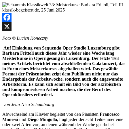
Facebook
X
Foto © Lucien Koneczny
A
uf Einladung von Sequenda Oper Studio Luxemburg
gibt
Barbara Frittoli auch dieses Jahr wieder eine Woche lang
Meisterkurse in Operngesang in Luxemburg. Der letzte Teil
meines Artikels berichtet vom abschließenden
Galakonzert
,
das
in Form eines Meisterkurses abgehalten wird.
D
as
gew
ä
hlte
Form
at
der Pr
ä
sentation zeigt dem Publikum nicht nur das
Endergebnis der Arbeitswoche, sondern auch die angewandte
Arbeitsform. Es kann sich somit ein Bild von der akribischen
und kompromisslosen Arbeit machen, die der Beruf des
Opernk
ü
nstlers erfordert.
von Jean-Nico Schambourg
Abwechselnd am Klavier begleitet
von den
Pianisten
Francesco
Manessi
und
Diego Mingolla
, trä
gt jede
r
der acht
Teilnehmer eine
oder zwei Arien vor
,
an denen w
ä
hrend der Woche gearbeitet