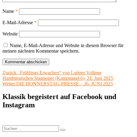
Name
*
E-Mail-Adresse
*
Website
Name, E-Mail-Adresse und Website in diesem Browser für
meinen nächsten Kommentar speichern.
Beitragsnavigation
Vorheriger
Zurück
„Frühlings Erwachen“ von Ludger Vollmer
Beitrag:
Hamburgischen Staatsoper (Kampnagel 6), 21. Juni 2025
Nächster
Weiter
DIE DONNERSTAG-PRESSE – 26. JUNI 2025
Beitrag:
Klassik begeistert auf Facebook und
Instagram
Suchen
Suchen
nach: