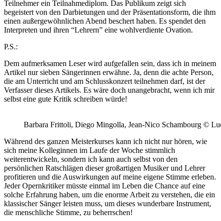
Teilnehmer ein Teilnahmediplom. Das Publikum zeigt sich
begeistert von den Darbietungen und der Pr
ä
sentationsform, die ihm
einen außergew
ö
hnlichen Abend beschert haben. Es spendet den
Interpreten und ihren
“
Lehrern
”
eine wohlverdiente Ovation.
P.S.:
Dem aufmerksamen Leser
wird
aufgefallen
sein
, dass ich in meinem
Artikel nur sieben S
ä
ngerinnen erw
ä
hn
e
. Ja, denn die achte Person,
die
am
Unterricht
und am Schlusskonzert teilnehmen darf
,
ist der
Verfasser dieses Artikels. Es wäre doch unangebracht, wenn ich mir
selbst eine gute Kritik schreiben würde!
Barbara Frittoli, Diego Mingolla, Jean-Nico Schambourg © L
Während des ganzen Meisterkurses
kann
ich nicht nur h
ö
ren, wie
sich meine Kolleginnen im Laufe der Woche
stimmlich
weiter
entwicke
l
n, sondern
ich kann
auch
selbst
von den
pers
ö
nlichen Ratschl
ä
gen
dieser großartigen Musiker und Lehrer
profitieren und die Auswirkungen auf meine eigene Stimme erleben.
Jeder Opernkritiker müsste einmal im Leben die Chance auf eine
solche
Erfahrung
haben
, um die enorme Arbeit zu verstehen, die
ein
klassischer Sänger
leisten m
uss
, um dieses wunderbare Instrument,
die menschliche Stimme, zu beherrschen
!