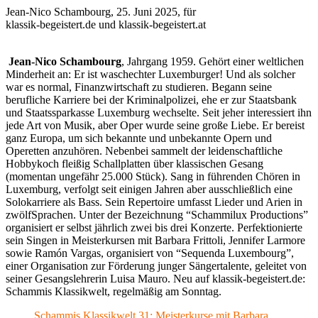
Jean-Nico Schambourg, 25. Juni 2025, für
klassik-begeistert.de und klassik-begeistert.at
Jean-Nico Schambourg
,
Jahrgang 1959. Gehört einer
weltlichen
Minderheit an: Er ist waschechter Luxemburger! Und als solcher
war es normal, Finanzwirtschaft zu studieren.
Begann seine
berufliche Karriere bei der Kriminalpolizei, ehe er zur Staatsbank
und
Staatss
parkasse Luxemburg wechselte.
Seit jeher interessiert ihn
jede Art von Musik, aber Oper wurde seine große Liebe. Er bereist
ganz Europa, um
sich bekannte und unbekannte
Opern und
Operetten
anzuhören.
Nebenbei sammelt der leidenschaftliche
Hobbykoch fleißig Schallplatten über klassischen Gesang
(momentan ungefähr 25.000 Stück).
Sang in führenden Chören in
Luxemburg, verfolgt seit einigen Jahren aber ausschließlich eine
Solokarriere als Bass.
Sein Repertoire umfasst
Lieder und Arien
in
zwölf
Sprachen.
Unter
der Bezeichnung “Schammilux Productions”
organisiert er selbst
jährlich
zwei bis drei Konzerte.
Perfektionierte
sein Singen in Meisterkursen mit Barbara Frittoli, Jennifer Larmore
sowie Ramón Vargas, organisiert von “Sequenda Luxembourg”,
einer Organisation zur Förderung junger Sängertalente,
geleitet von
seiner Gesangslehrerin Luisa Mauro. Neu auf klassik-begeistert.de:
Schammis Klassikwelt, regelmäßig am Sonntag.
Schammis Klassikwelt 31: Meisterkurse mit Barbara