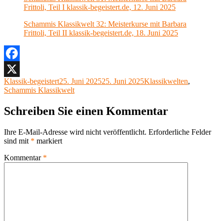
Frittoli, Teil I klassik-begeistert.de, 12. Juni 2025
Schammis Klassikwelt 32: Meisterkurse mit Barbara
Frittoli, Teil II klassik-begeistert.de, 18. Juni 2025
Facebook
Autor
Veröffentlicht
Kategorien
Klassik-begeistert
25. Juni 2025
25. Juni 2025
Klassikwelten
,
X
am
Schammis Klassikwelt
Schreiben Sie einen Kommentar
Ihre E-Mail-Adresse wird nicht veröffentlicht.
Erforderliche Felder
sind mit
*
markiert
Kommentar
*