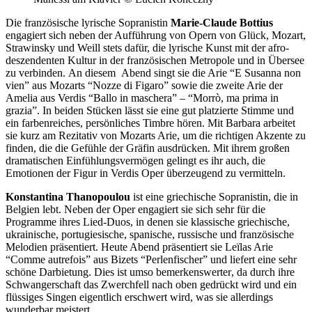
Die franz
ö
sische lyrische Sopranistin
Marie-Claude Bottius
engagiert
sich neben der Auff
ü
hrung von Opern von Gl
ü
ck, Mozart,
Strawinsky und Weill
stets
daf
ü
r, die lyrische Kunst mit der afro-
deszendenten Kultur in der franz
ö
sischen Metropole und in Übersee
zu verbinden.
An diesem
Abend singt sie die Arie
“
E Susanna non
vien”
aus Mozarts
“
Nozze di Figaro”
sowie die zweite Arie der
Amelia aus Verdis
“
Ballo in maschera”
–
“
Morr
ò
, ma prima in
g
razia”
. In beiden St
ü
cken l
ä
sst sie eine gut platzierte Stimme und
ein farbenreiches, pers
ö
nliches Timbre h
ö
ren. Mit Barbara arbeitet
sie
kurz am
Rezitativ von Mozarts Arie, um die richtigen Akzente zu
finden, die die Gef
ü
hle der Gr
ä
fin ausdr
ü
cken. Mit ihrem großen
dramatischen Einf
ü
hlungsverm
ö
gen gelingt es ihr auch, die
Emotionen der Figur in Verdis Oper
ü
berzeugend zu vermitteln.
Konstantina Thanopoulou
ist eine griechische Sopranistin, die in
Belgien lebt. Neben der Oper engagiert sie sich sehr f
ü
r die
Programme ihres Lied
-D
uos, in denen sie klassische griechische,
ukrainische, portugiesische, spanisch
e, r
ussische und franz
ö
sische
Melodien pr
ä
sentiert. Heute Abend pr
ä
sentiert sie Leïlas Arie
“Comme autrefois
” aus Bizets
“
Perlenfischer
”
und liefert eine
sehr
sch
ö
ne Darbietung. Dies ist umso bemerkenswerter
,
da durch ihre
Schwanger
schaft das Zwerchfell
nach oben gedr
ü
ckt wird und ein
fl
ü
ssiges Singen
eigentlich
erschwert wird
, was sie allerdings
wunderbar meistert.