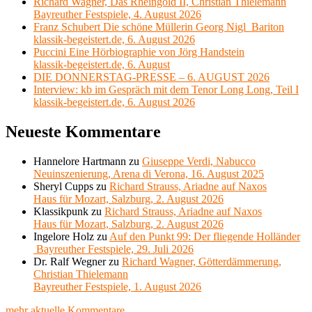
Richard Wagner, Das Rheingold II, Christian Thielemann
Bayreuther Festspiele, 4. August 2026
Franz Schubert Die schöne Müllerin Georg Nigl Bariton
klassik-begeistert.de, 6. August 2026
Puccini Eine Hörbiographie von Jörg Handstein
klassik-begeistert.de, 6. August
DIE DONNERSTAG-PRESSE – 6. AUGUST 2026
Interview: kb im Gespräch mit dem Tenor Long Long, Teil I
klassik-begeistert.de, 6. August 2026
Neueste Kommentare
Hannelore Hartmann
zu
Giuseppe Verdi, Nabucco
Neuinszenierung, Arena di Verona, 16. August 2025
Sheryl Cupps
zu
Richard Strauss, Ariadne auf Naxos
Haus für Mozart, Salzburg, 2. August 2026
Klassikpunk
zu
Richard Strauss, Ariadne auf Naxos
Haus für Mozart, Salzburg, 2. August 2026
Ingelore Holz
zu
Auf den Punkt 99: Der fliegende Holländer
Bayreuther Festspiele, 29. Juli 2026
Dr. Ralf Wegner
zu
Richard Wagner, Götterdämmerung,
Christian Thielemann
Bayreuther Festspiele, 1. August 2026
mehr aktuelle Kommentare