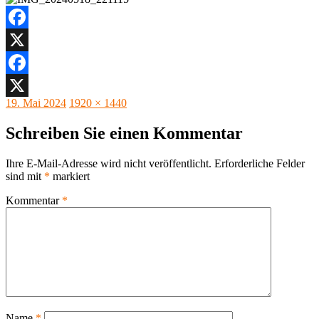
Facebook
X
Facebook
Veröffentlicht
Originalgröße
19. Mai 2024
1920 × 1440
X
am
Schreiben Sie einen Kommentar
Ihre E-Mail-Adresse wird nicht veröffentlicht.
Erforderliche Felder
sind mit
*
markiert
Kommentar
*
Name
*