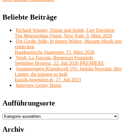
Beliebte Beiträge
Richard Wagner, Tristan und Isolde, Lise Davidsen
The Metropolitan Opera, New York, 9. März 2026
Die Große Stille, In fernen Welten, Mozarts Musik neu
entdecken
Hamburgische Staatsoper, 15. März 2026
Verdi, La Traviata, Bregenzer Festspiele
Seebühne Bregenz, 22. Juli 2026 PREMIERE
Sommereggers Klassikwelt 195: Jarmila Novotná- Ihre
Lippen, die küssten so heiß
klassik-begeistert.de, 27. Juli 2023
Interview Genny Basso
Aufführungsorte
Aufführungsorte
Archiv