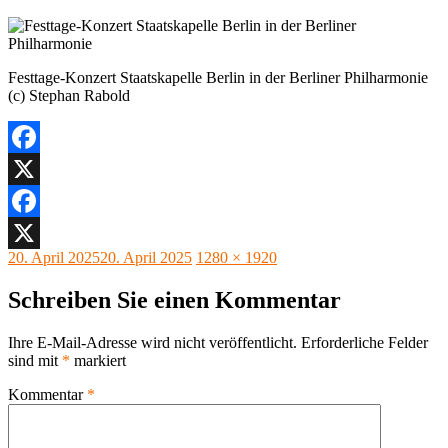
Festtage-Konzert Staatskapelle Berlin in der Berliner Philharmonie
(c) Stephan Rabold
Facebook
X
Facebook
Veröffentlicht
Originalgröße
20. April 2025
20. April 2025
1280 × 1920
X
am
Schreiben Sie einen Kommentar
Ihre E-Mail-Adresse wird nicht veröffentlicht.
Erforderliche Felder
sind mit
*
markiert
Kommentar
*