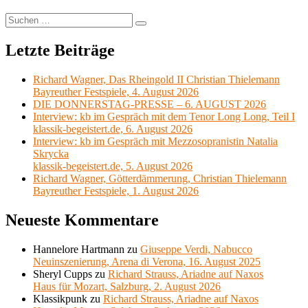
Suchen
Suchen
nach:
Letzte Beiträge
Richard Wagner, Das Rheingold II Christian Thielemann
Bayreuther Festspiele, 4. August 2026
DIE DONNERSTAG-PRESSE – 6. AUGUST 2026
Interview: kb im Gespräch mit dem Tenor Long Long, Teil I
klassik-begeistert.de, 6. August 2026
Interview: kb im Gespräch mit Mezzosopranistin Natalia
Skrycka
klassik-begeistert.de, 5. August 2026
Richard Wagner, Götterdämmerung, Christian Thielemann
Bayreuther Festspiele, 1. August 2026
Neueste Kommentare
Hannelore Hartmann
zu
Giuseppe Verdi, Nabucco
Neuinszenierung, Arena di Verona, 16. August 2025
Sheryl Cupps
zu
Richard Strauss, Ariadne auf Naxos
Haus für Mozart, Salzburg, 2. August 2026
Klassikpunk
zu
Richard Strauss, Ariadne auf Naxos