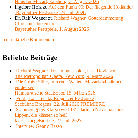
Haus für Mozart, Salzburg, 2. August 2026
Ingelore Holz
zu
Auf den Punkt 99: Der fliegende Holländer
Bayreuther Festspiele, 29. Juli 2026
Dr. Ralf Wegner
zu
Richard Wagner, Götterdämmerung,
Christian Thielemann
Bayreuther Festspiele, 1. August 2026
mehr aktuelle Kommentare
Beliebte Beiträge
Richard Wagner, Tristan und Isolde, Lise Davidsen
The Metropolitan Opera, New York, 9. März 2026
Die Große Stille, In fernen Welten, Mozarts Musik neu
entdecken
Hamburgische Staatsoper, 15. März 2026
Verdi, La Traviata, Bregenzer Festspiele
Seebühne Bregenz, 22. Juli 2026 PREMIERE
Sommereggers Klassikwelt 195: Jarmila Novotná- Ihre
Lippen, die küssten so heiß
klassik-begeistert.de, 27. Juli 2023
Interview Genny Basso