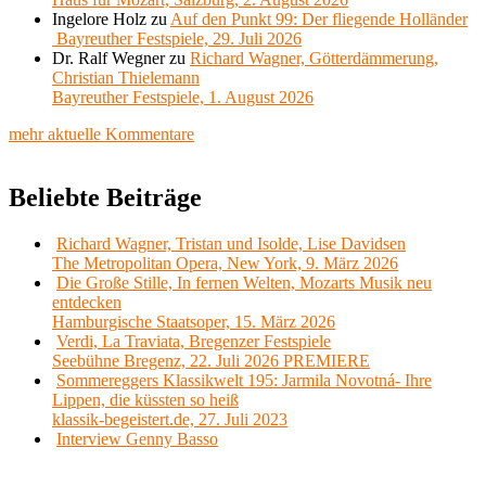
Ingelore Holz
zu
Auf den Punkt 99: Der fliegende Holländer
Bayreuther Festspiele, 29. Juli 2026
Dr. Ralf Wegner
zu
Richard Wagner, Götterdämmerung,
Christian Thielemann
Bayreuther Festspiele, 1. August 2026
mehr aktuelle Kommentare
Beliebte Beiträge
Richard Wagner, Tristan und Isolde, Lise Davidsen
The Metropolitan Opera, New York, 9. März 2026
Die Große Stille, In fernen Welten, Mozarts Musik neu
entdecken
Hamburgische Staatsoper, 15. März 2026
Verdi, La Traviata, Bregenzer Festspiele
Seebühne Bregenz, 22. Juli 2026 PREMIERE
Sommereggers Klassikwelt 195: Jarmila Novotná- Ihre
Lippen, die küssten so heiß
klassik-begeistert.de, 27. Juli 2023
Interview Genny Basso