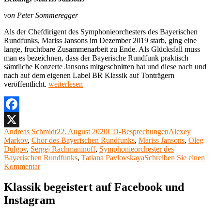
von Peter Sommeregger
Als der Chefdirigent des Symphonieorchesters des Bayerischen
Rundfunks, Mariss Jansons im Dezember 2019 starb, ging eine
lange, fruchtbare Zusammenarbeit zu Ende. Als Glücksfall muss
man es bezeichnen, dass der Bayerische Rundfunk praktisch
sämtliche Konzerte Jansons mitgeschnitten hat und diese nach und
nach auf dem eigenen Label BR Klassik auf Tonträgern
„CD-
veröffentlicht.
weiterlesen
Rezension:
Sergey
Rachmaninov,
Mariss
Facebook
Jansons,
Autor
Veröffentlicht
Kategorien
Schlagwörter
Andreas Schmidt
22. August 2020
CD-Besprechungen
Alexey
X
Chor
am
Markov
,
Chor des Bayerischen Rundfunks
,
Mariss Jansons
,
Oleg
und
Dulgov
,
Sergej Rachmaninoff
,
Symphonieorchester des
Symphonieorchester
Bayerischen Rundfunks
,
Tatiana Pavlovskaya
Schreiben Sie einen
des
zu
Kommentar
Bayerischen
CD-
Rundfunks“
Rezension:
Klassik begeistert auf Facebook und
Sergey
Instagram
Rachmaninov,
Mariss