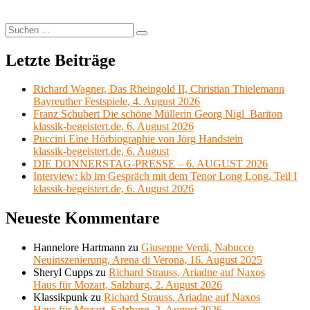
Jansons,
Chor
und
Suchen
Suchen
Symphonieorchester
nach:
des
Letzte Beiträge
Bayerischen
Rundfunks
Richard Wagner, Das Rheingold II, Christian Thielemann
Bayreuther Festspiele, 4. August 2026
Franz Schubert Die schöne Müllerin Georg Nigl Bariton
klassik-begeistert.de, 6. August 2026
Puccini Eine Hörbiographie von Jörg Handstein
klassik-begeistert.de, 6. August
DIE DONNERSTAG-PRESSE – 6. AUGUST 2026
Interview: kb im Gespräch mit dem Tenor Long Long, Teil I
klassik-begeistert.de, 6. August 2026
Neueste Kommentare
Hannelore Hartmann
zu
Giuseppe Verdi, Nabucco
Neuinszenierung, Arena di Verona, 16. August 2025
Sheryl Cupps
zu
Richard Strauss, Ariadne auf Naxos
Haus für Mozart, Salzburg, 2. August 2026
Klassikpunk
zu
Richard Strauss, Ariadne auf Naxos
Haus für Mozart, Salzburg, 2. August 2026