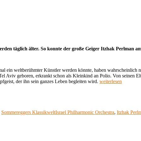
en täglich älter. So konnte der große Geiger Itzhak Perlman am 3
mal ein weltberühmter Künstler werden könnte, haben wahrscheinlich nic
el Aviv geboren, erkrankt schon als Kleinkind an Polio. Von seinen El
„Sommereggers
pfgeist, der ihn sein ganzes Leben begleiten wird.
weiterlesen
Klassikwelt
51:
Mazel
tov!
Itzhak
Schlagwörter
,
Sommereggers Klassikwelt
Israel Philharmonic Orchestra
,
Itzhak Perl
Perlman
ist
75“