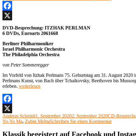
Facebook
X
DVD-Besprechung: ITZHAK PERLMAN
6 DVDs, Euroarts 2061668
Berliner Philharmoniker
Israel Philharmonic Orchestra
The Philadelphia Orchestra
von Peter Sommeregger
Im Vorfeld von Itzhak Perlmans 75. Geburtstag am 31. August 2020 i
Perlmans Kunst, von Bach über Tchaikovsky, Beethoven bis Mussorgsky
„Facetten
erleben.
weiterlesen
eines
Ausnahmekünstlers
DVD-
Besprechung“
Facebook
Autor
Veröffentlicht
Kategorien
Andreas Schmidt
1. September 2020
2. September 2020
CD-Besprech
X
am
zu
Yo-Yo Ma
,
Zubin Mehta
Schreiben Sie einen Kommentar
Facetten
eines
Klassik begeistert auf Facebook und Inst