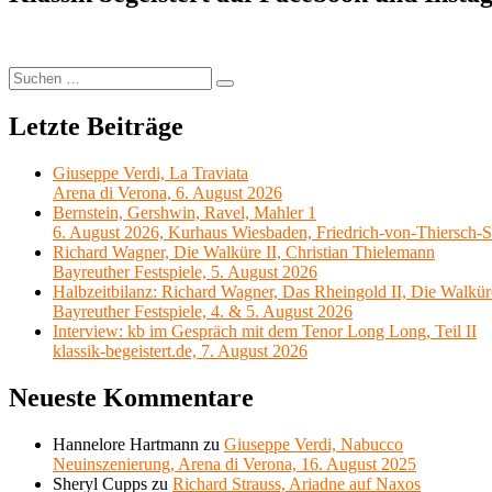
Ausnahmekün
DVD-
Besprechun
Suchen
Suchen
nach:
Letzte Beiträge
Giuseppe Verdi, La Traviata
Arena di Verona, 6. August 2026
Bernstein, Gershwin, Ravel, Mahler 1
6. August 2026, Kurhaus Wiesbaden, Friedrich-von-Thiersch-S
Richard Wagner, Die Walküre II, Christian Thielemann
Bayreuther Festspiele, 5. August 2026
Halbzeitbilanz: Richard Wagner, Das Rheingold II, Die Walkür
Bayreuther Festspiele, 4. & 5. August 2026
Interview: kb im Gespräch mit dem Tenor Long Long, Teil II
klassik-begeistert.de, 7. August 2026
Neueste Kommentare
Hannelore Hartmann
zu
Giuseppe Verdi, Nabucco
Neuinszenierung, Arena di Verona, 16. August 2025
Sheryl Cupps
zu
Richard Strauss, Ariadne auf Naxos