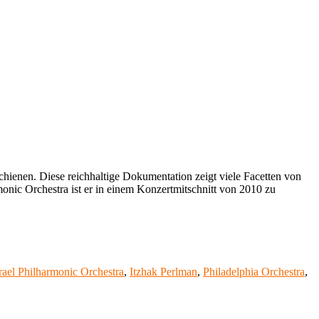
Itzhak
Perlman
ist
75
ienen. Diese reichhaltige Dokumentation zeigt viele Facetten von
onic Orchestra ist er in einem Konzertmitschnitt von 2010 zu
rael Philharmonic Orchestra
,
Itzhak Perlman
,
Philadelphia Orchestra
,