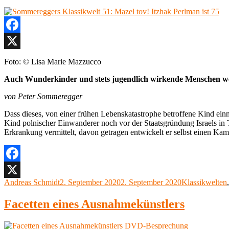
Facebook
X
Foto: © Lisa Marie Mazzucco
Auch Wunderkinder und stets jugendlich wirkende Menschen werd
von Peter Sommeregger
Dass dieses, von einer frühen Lebenskatastrophe betroffene Kind ein
Kind polnischer Einwanderer noch vor der Staatsgründung Israels in T
Erkrankung vermittelt, davon getragen entwickelt er selbst einen Kam
Facebook
Autor
Veröffentlicht
Kategorien
Andreas Schmidt
2. September 2020
2. September 2020
Klassikwelten
X
am
Facetten eines Ausnahmekünstlers