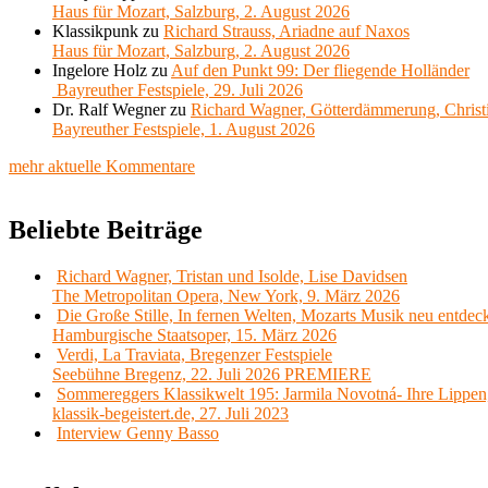
Haus für Mozart, Salzburg, 2. August 2026
Klassikpunk
zu
Richard Strauss, Ariadne auf Naxos
Haus für Mozart, Salzburg, 2. August 2026
Ingelore Holz
zu
Auf den Punkt 99: Der fliegende Holländer
Bayreuther Festspiele, 29. Juli 2026
Dr. Ralf Wegner
zu
Richard Wagner, Götterdämmerung, Christ
Bayreuther Festspiele, 1. August 2026
mehr aktuelle Kommentare
Beliebte Beiträge
Richard Wagner, Tristan und Isolde, Lise Davidsen
The Metropolitan Opera, New York, 9. März 2026
Die Große Stille, In fernen Welten, Mozarts Musik neu entdec
Hamburgische Staatsoper, 15. März 2026
Verdi, La Traviata, Bregenzer Festspiele
Seebühne Bregenz, 22. Juli 2026 PREMIERE
Sommereggers Klassikwelt 195: Jarmila Novotná- Ihre Lippen,
klassik-begeistert.de, 27. Juli 2023
Interview Genny Basso