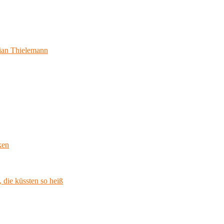
ian Thielemann
ken
 die küssten so heiß