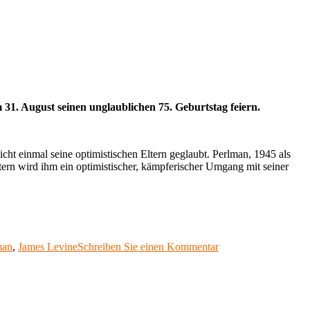
1. August seinen unglaublichen 75. Geburtstag feiern.
ht einmal seine optimistischen Eltern geglaubt. Perlman, 1945 als
tern wird ihm ein optimistischer, kämpferischer Umgang mit seiner
zu
man
,
James Levine
Schreiben Sie einen Kommentar
Sommereggers
Klassikwelt
51:
Mazel
tov!