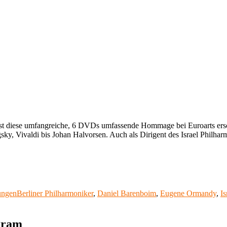
st diese umfangreiche, 6 DVDs umfassende Hommage bei Euroarts ersch
, Vivaldi bis Johan Halvorsen. Auch als Dirigent des Israel Philharm
Schlagwörter
ungen
Berliner Philharmoniker
,
Daniel Barenboim
,
Eugene Ormandy
,
Is
agram