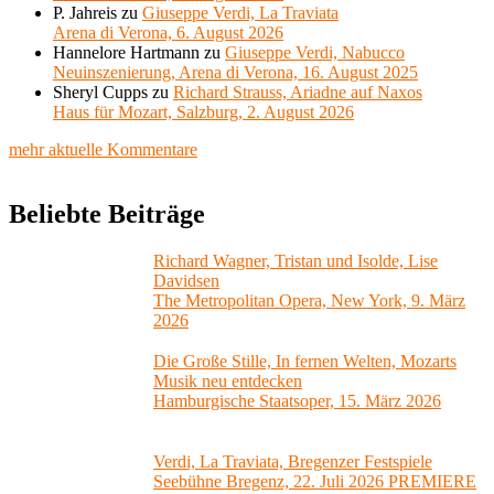
P. Jahreis
zu
Giuseppe Verdi, La Traviata
Arena di Verona, 6. August 2026
Hannelore Hartmann
zu
Giuseppe Verdi, Nabucco
Neuinszenierung, Arena di Verona, 16. August 2025
Sheryl Cupps
zu
Richard Strauss, Ariadne auf Naxos
Haus für Mozart, Salzburg, 2. August 2026
mehr aktuelle Kommentare
Beliebte Beiträge
Richard Wagner, Tristan und Isolde, Lise
Davidsen
The Metropolitan Opera, New York, 9. März
2026
Die Große Stille, In fernen Welten, Mozarts
Musik neu entdecken
Hamburgische Staatsoper, 15. März 2026
Verdi, La Traviata, Bregenzer Festspiele
Seebühne Bregenz, 22. Juli 2026 PREMIERE