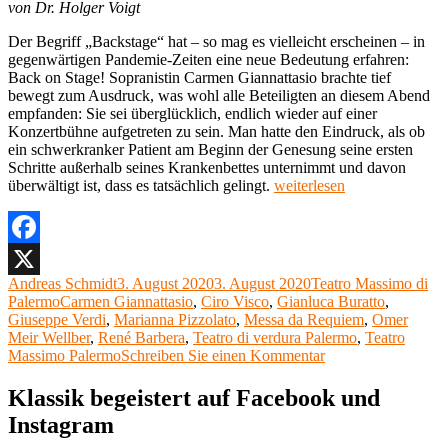
von Dr. Holger Voigt
Der Begriff „Backstage“ hat – so mag es vielleicht erscheinen – in
gegenwärtigen Pandemie-Zeiten eine neue Bedeutung erfahren:
Back on Stage! Sopranistin Carmen Giannattasio brachte tief
bewegt zum Ausdruck, was wohl alle Beteiligten an diesem Abend
empfanden: Sie sei überglücklich, endlich wieder auf einer
Konzertbühne aufgetreten zu sein. Man hatte den Eindruck, als ob
ein schwerkranker Patient am Beginn der Genesung seine ersten
Schritte außerhalb seines Krankenbettes unternimmt und davon
„Giuseppe
überwältigt ist, dass es tatsächlich gelingt.
weiterlesen
Verdi,
Messa
da
Requiem,
Facebook
Teatro
Autor
Veröffentlicht
Kategorien
Andreas Schmidt
3. August 2020
3. August 2020
Teatro Massimo di
X
di
Schlagwörter
am
Palermo
Carmen Giannattasio
,
Ciro Visco
,
Gianluca Buratto
,
Verdura
Giuseppe Verdi
,
Marianna Pizzolato
,
Messa da Requiem
,
Omer
di
Meir Wellber
,
René Barbera
,
Teatro di verdura Palermo
,
Teatro
Palermo,
zu
Massimo Palermo
Schreiben Sie einen Kommentar
26.
Giuseppe
Juli
Verdi,
Klassik begeistert auf Facebook und
2020,
Messa
Livestream“
Instagram
da
Requiem,