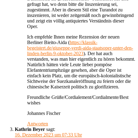
gefragt hat, wo denn bitte die Inszenierung sei,
zugestimmt. Aber in diesem Stil eine Turandot zu
inszenieren, ist weder zeitgemäß noch gewinnbringend
und zeigt ein völlig antiquiertes Verständnis dieser
Oper.
Ich empfehle Ihnen meine Rezension der neuen
Berliner Bieito-Aida (
https://klassik-
begeistert.de/giuseppe-verdi-aida-staatsoper-unter-den-
linden-berlin-9-oktober-2023
). Der hat auch
verstanden, was man hier eigentlich zu hören bekommt.
Natürlich hätten viele Leute lieber pompöse
Elefantentriumphzüge gesehen, aber die Oper ist
einfach kein Platz, um die europäisch-kolonialistische
Sichtweise der Suezkanaleröffnung zu feiern oder die
chinesische Kaiserzeit politisch zu glorifizieren.
Freundliche Grüße/Cordialement/Cordialmente/Best
wishes
Johannes Fischer
Antworten
Kathrin Beyer
sagt:
16. Dezember 2023 um 07:33 Uhr