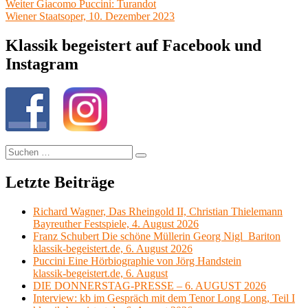
Nächster
Weiter
Giacomo Puccini: Turandot
Beitrag:
Wiener Staatsoper, 10. Dezember 2023
Klassik begeistert auf Facebook und
Instagram
Suchen
Suchen
nach:
Letzte Beiträge
Richard Wagner, Das Rheingold II, Christian Thielemann
Bayreuther Festspiele, 4. August 2026
Franz Schubert Die schöne Müllerin Georg Nigl Bariton
klassik-begeistert.de, 6. August 2026
Puccini Eine Hörbiographie von Jörg Handstein
klassik-begeistert.de, 6. August
DIE DONNERSTAG-PRESSE – 6. AUGUST 2026
Interview: kb im Gespräch mit dem Tenor Long Long, Teil I