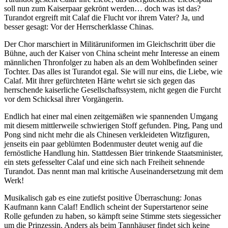
soll nun zum Kaiserpaar gekrönt werden… doch was ist das?
Turandot ergreift mit Calaf die Flucht vor ihrem Vater? Ja, und
besser gesagt: Vor der Herrscherklasse Chinas.
Der Chor marschiert in Militäruniformen im Gleichschritt über die
Bühne, auch der Kaiser von China scheint mehr Interesse an einem
männlichen Thronfolger zu haben als an dem Wohlbefinden seiner
Tochter. Das alles ist Turandot egal. Sie will nur eins, die Liebe, wie
Calaf. Mit ihrer gefürchteten Härte wehrt sie sich gegen das
herrschende kaiserliche Gesellschaftssystem, nicht gegen die Furcht
vor dem Schicksal ihrer Vorgängerin.
Endlich hat einer mal einen zeitgemäßen wie spannenden Umgang
mit diesem mittlerweile schwierigen Stoff gefunden. Ping, Pang und
Pong sind nicht mehr die als Chinesen verkleideten Witzfiguren,
jenseits ein paar geblümten Bodenmuster deutet wenig auf die
fernöstliche Handlung hin. Stattdessen Bier trinkende Staatsminister,
ein stets gefesselter Calaf und eine sich nach Freiheit sehnende
Turandot. Das nennt man mal kritische Auseinandersetzung mit dem
Werk!
Musikalisch gab es eine zutiefst positive Überraschung: Jonas
Kaufmann kann Calaf! Endlich scheint der Superstartenor seine
Rolle gefunden zu haben, so kämpft seine Stimme stets siegessicher
um die Prinzessin. Anders als beim Tannhäuser findet sich keine