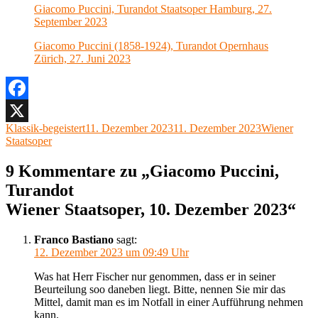
Giacomo Puccini, Turandot Staatsoper Hamburg, 27.
September 2023
Giacomo Puccini (1858-1924), Turandot Opernhaus
Zürich, 27. Juni 2023
Facebook
Autor
Veröffentlicht
Kategorien
Klassik-begeistert
11. Dezember 2023
11. Dezember 2023
Wiener
X
am
Staatsoper
9 Kommentare zu „Giacomo Puccini,
Turandot
Wiener Staatsoper, 10. Dezember 2023“
Franco Bastiano
sagt:
12. Dezember 2023 um 09:49 Uhr
Was hat Herr Fischer nur genommen, dass er in seiner
Beurteilung soo daneben liegt. Bitte, nennen Sie mir das
Mittel, damit man es im Notfall in einer Aufführung nehmen
kann.