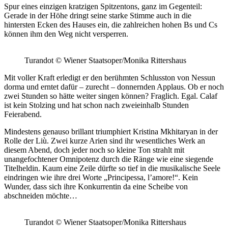
Spur eines einzigen kratzigen Spitzentons, ganz im Gegenteil:
Gerade in der Höhe dringt seine starke Stimme auch in die
hintersten Ecken des Hauses ein, die zahlreichen hohen Bs und Cs
können ihm den Weg nicht versperren.
Turandot © Wiener Staatsoper/Monika Rittershaus
Mit voller Kraft erledigt er den berühmten Schlusston von Nessun
dorma und erntet dafür – zurecht – donnernden Applaus. Ob er noch
zwei Stunden so hätte weiter singen können? Fraglich. Egal. Calaf
ist kein Stolzing und hat schon nach zweieinhalb Stunden
Feierabend.
Mindestens genauso brillant triumphiert Kristina Mkhitaryan in der
Rolle der Liù. Zwei kurze Arien sind ihr wesentliches Werk an
diesem Abend, doch jeder noch so kleine Ton strahlt mit
unangefochtener Omnipotenz durch die Ränge wie eine siegende
Titelheldin. Kaum eine Zeile dürfte so tief in die musikalische Seele
eindringen wie ihre drei Worte „Principessa, l’amore!“. Kein
Wunder, dass sich ihre Konkurrentin da eine Scheibe von
abschneiden möchte…
Turandot © Wiener Staatsoper/Monika Rittershaus