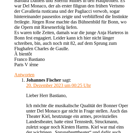
Barbara Daniels und Sherrill Milnes in den Hauptrollen. Es
war Del Monaco, der als erster filigran den frühen Verismo
der Cavalleria rusticana und der Pagliacci verwob, sogar
hintereinander pausenlos zeigte und verblüffend die Instinkte
freilegte. Jürgen Rose machte das Bühnenbild für Bonn, wo
die Opern mit Riesenerfolg liefen.
Es waren tolle Zeiten, damals war die junge Anja Harteros in
Bonn fest engagiert. Leider kann ich hier nicht länger
schreiben, bin, auch noch mit 82, auf dem Sprung zum
Flughafen Charles de Gaulle.
À bientôt
Franco Bastiano
Paris V ième
Antworten
Johannes Fischer
sagt:
20. Dezember 2023 um 00:25 Uhr
Lieber Herr Bastiano,
Ich möchte die musikalische Qualität der Bonner Oper
unter Del Monaco gar nicht in Frage stellen. Auch das
Theater Kiel, heutzutage ein armes, provinzielles
Landestheater, hatte einst Tennstedt, Struckmann,
zuletzt sogar noch Kirsten Harms. Kiel war mal eins
der wichtigen „Sprungbretttheater“ und dafür auch