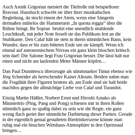
Auch Asmik Grigorian meistert die Titelrolle mit beispielloser
Bravour. Haushoch schwebt sie über ihrer musikalischen
Begleitung, da stockt einem der Atem, wenn eine Sängerin
dermaßen mühelos die Hammerarie „In questa reggia“ über die
Bühne bringt. Ihr Sopran besitzt eine unendlich strahlende
Leuchtkraft, mit jeder Note fesselt sie das Publikum fest an die
Stuhlkante. Den Calaf hält sie stets in ihrem stimmlichen Bann, kein
Wunder, dass er bis zum bitteren Ende um sie kämpft. Wenn ich
einmal auf astronomischem Niveau ein ganz klein bisschen kritisch
sein darf: Die Salome liegt Frau Grigorian besser. Die lässt halt nur
einen und nicht am laufenden Meter Männer köpfen…
Dan Paul Dumitrescu überzeugte als stimmstarker Timur ebenso wie
Jörg Schneider als herrschender Kaiser Altoum. Beiden nahm man
die Fragilität ihrer Figuren bestens ab, am Ende sind sie halt beide
machtlos gegen die allmächtige Liebe von Calaf und Turandot.
Einzig Martin Häßler, Norbert Ernst und Hiroshi Amako als
Ministertrio (Ping, Pang und Pong) schienen mir in ihren Rollen
stimmlich ganz so spaßig dabei zu sein wie die Regie, ein ganz
wenig flach geriet ihre stimmliche Darbietung dieser Partien. Gerade
in der eigentlich genial gestalteten Biertrinkerszene könnte man
ruhig mal ein bisschen Wirtshaus-Atmosphäre in den Opernsaal
bringen…