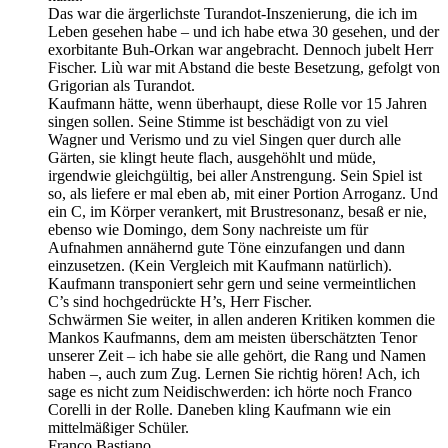
Das war die ärgerlichste Turandot-Inszenierung, die ich im
Leben gesehen habe – und ich habe etwa 30 gesehen, und der
exorbitante Buh-Orkan war angebracht. Dennoch jubelt Herr
Fischer. Liù war mit Abstand die beste Besetzung, gefolgt von
Grigorian als Turandot.
Kaufmann hätte, wenn überhaupt, diese Rolle vor 15 Jahren
singen sollen. Seine Stimme ist beschädigt von zu viel
Wagner und Verismo und zu viel Singen quer durch alle
Gärten, sie klingt heute flach, ausgehöhlt und müde,
irgendwie gleichgültig, bei aller Anstrengung. Sein Spiel ist
so, als liefere er mal eben ab, mit einer Portion Arroganz. Und
ein C, im Körper verankert, mit Brustresonanz, besaß er nie,
ebenso wie Domingo, dem Sony nachreiste um für
Aufnahmen annähernd gute Töne einzufangen und dann
einzusetzen. (Kein Vergleich mit Kaufmann natürlich).
Kaufmann transponiert sehr gern und seine vermeintlichen
C’s sind hochgedrückte H’s, Herr Fischer.
Schwärmen Sie weiter, in allen anderen Kritiken kommen die
Mankos Kaufmanns, dem am meisten überschätzten Tenor
unserer Zeit – ich habe sie alle gehört, die Rang und Namen
haben –, auch zum Zug. Lernen Sie richtig hören! Ach, ich
sage es nicht zum Neidischwerden: ich hörte noch Franco
Corelli in der Rolle. Daneben kling Kaufmann wie ein
mittelmäßiger Schüler.
Franco Bastiano