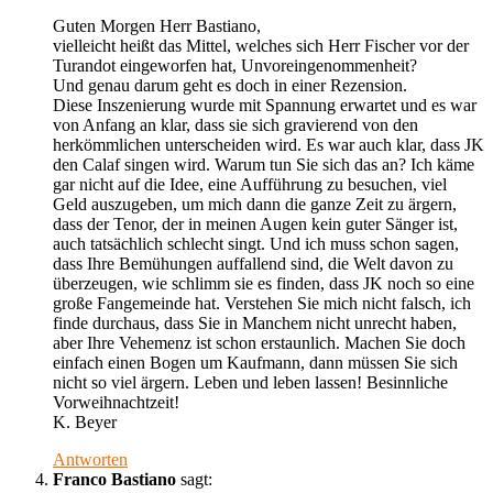
Guten Morgen Herr Bastiano,
vielleicht heißt das Mittel, welches sich Herr Fischer vor der
Turandot eingeworfen hat, Unvoreingenommenheit?
Und genau darum geht es doch in einer Rezension.
Diese Inszenierung wurde mit Spannung erwartet und es war
von Anfang an klar, dass sie sich gravierend von den
herkömmlichen unterscheiden wird. Es war auch klar, dass JK
den Calaf singen wird. Warum tun Sie sich das an? Ich käme
gar nicht auf die Idee, eine Aufführung zu besuchen, viel
Geld auszugeben, um mich dann die ganze Zeit zu ärgern,
dass der Tenor, der in meinen Augen kein guter Sänger ist,
auch tatsächlich schlecht singt. Und ich muss schon sagen,
dass Ihre Bemühungen auffallend sind, die Welt davon zu
überzeugen, wie schlimm sie es finden, dass JK noch so eine
große Fangemeinde hat. Verstehen Sie mich nicht falsch, ich
finde durchaus, dass Sie in Manchem nicht unrecht haben,
aber Ihre Vehemenz ist schon erstaunlich. Machen Sie doch
einfach einen Bogen um Kaufmann, dann müssen Sie sich
nicht so viel ärgern. Leben und leben lassen! Besinnliche
Vorweihnachtzeit!
K. Beyer
Antworten
Franco Bastiano
sagt: