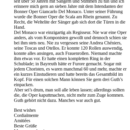
seit über 50 Jahren mit Sängern und Stimmen zu tun und ich
erinnere mich gern an sieben Jahre mit dem Intendanten der
Bonner Oper Giancarlo Del Monaco. Unter seiner Führung
wurde die Bonner Oper die Scala am Rhein genannt. Zu
Recht, die Weltelite der Sänger gab sich dort die Türen in die
Hand.
Del Monaco war einzigartig als Regisseur. Nie war eine Oper
anders, als vom Komponisten gewollt und dennoch schien sie
bei ihm stets neu. Nie zu vergessen seine Andrea Chéniers,
seine Toscas und Otellos. Er konnte 120 Rollen auswendig,
konnte alles ansingen, auch Frauenrollen. Niemand machte
ihm etwas vor. Er hatte einen kompletten Ring in der
Schublade; in Bayreuth hätte er Furore gemacht. Sogar mit
jedem Choristen, es waren manchmal 60 und mehr, machte er
ein kurzes Einstudieren und hatte bereits das Gesamtbild im
Kopf. Für einen solchen Mann können Sie gern drei Guth’s
einpacken.
Aber sei’s drum, man soll alle leben lassen; allerdings sollten
die, die Oper kaputtmachen, nicht mehr zum Zuge kommen.
Guth gehört nicht dazu. Manches war auch gut.
Best wishes
Cordialmente
Amitiées
Beste Grüße