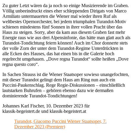
Zu guter Letzt wären da ja noch so einige Musizierende im Graben.
Völlig unbeeindruckt eines eher schleppenden Dirigats von Marco
Armiliato untermauerten die Wiener mal wieder ihren Ruf als
weltbestes Opernorchester, bei jedem triumphalen Turandot-Motiv
schienen mindestens fünf Sonnen in ihrer vollen Pracht über das
Haus zu steigen. Sorry, aber da kam aus diesem Graben fast mehr
Energie raus wie aus drei Alpensinfonie, das hätte man glatt auch als
Turandot-Tondichtung feiern können! Auch im Chor donnerte stets
der volle Zorn der unter dem Turandot-Regime Unterdrückten in
alle Ecken des Hauses, das hat einen bis in die Galerie hoch
regelrecht umgehauen. „Dove regna Turandot“ sollte heißen „Dove
regna questo coro“.
In Sachen Strauss ist die Wiener Staatsoper sowieso unangefochten,
mit dieser Turandot gelingt dem Haus am Ring nun auch ein
Puccini-Paukenschlag. Rege Regie-Diskussionen – einschließlich
lautstarken Buhrufen – gehören ebenso dazu wie dermaßen
dominierende Turandot-Tondichtungen!
Johannes Karl Fischer, 10. Dezember 2023 für
klassik-begeistert.de und klassik-begeistert.at
Turandot, Giacomo Puccini Wiener Staatsoper, 7.
Dezember 2023 (Premiere)