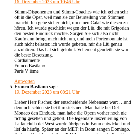
16. Dezember 2023 um 10:46 Uhr
Stimm-Disponenten und Stimm-Coaches wie ich gehen sehr
oft in die Oper, weil man sie zur Beurteilung von Stimmen
braucht. Ich gehe sicher nicht, um einen Calaf wie diesen zu
hören. Ich wurde geschickt wegen der Liù, die mit Grigorian
den besten Eindruck machte. Sorgen Sie sich also nicht.
Kaufmann bringt mich nicht um, und mein Portemonnaie ist
auch nicht belastet: ich wurde gebeten, mir die Liù genau
anzuhören. Das hat sich gelohnt. Vehement geurteilt: sie war
die beste Besetzung.
Cordialmente
Franco Bastiano
Paris V ième
Antworten
Franco Bastiano
sagt:
19. Dezember 2023 um 08:21 Uhr
Lieber Herr Fischer, der entscheidende Nebensatz war: …und
dennoch schien sie bei ihm stets neu. Man hatte bei Del
Monaco den Einduck, man habe die Opern vorher noch nie
richtig gesehen und gehört. Die legendäre Inszenierung von
La fanciulla del West wurde übrigens in Bonn entwickelt und
lief da häufig. Später an der MET: In Bonn sangen Domingo,