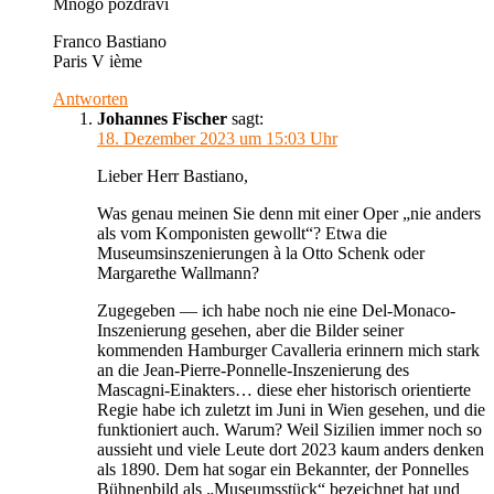
Mnogo pozdravi
Franco Bastiano
Paris V ième
Antworten
Johannes Fischer
sagt:
18. Dezember 2023 um 15:03 Uhr
Lieber Herr Bastiano,
Was genau meinen Sie denn mit einer Oper „nie anders
als vom Komponisten gewollt“? Etwa die
Museumsinszenierungen à la Otto Schenk oder
Margarethe Wallmann?
Zugegeben — ich habe noch nie eine Del-Monaco-
Inszenierung gesehen, aber die Bilder seiner
kommenden Hamburger Cavalleria erinnern mich stark
an die Jean-Pierre-Ponnelle-Inszenierung des
Mascagni-Einakters… diese eher historisch orientierte
Regie habe ich zuletzt im Juni in Wien gesehen, und die
funktioniert auch. Warum? Weil Sizilien immer noch so
aussieht und viele Leute dort 2023 kaum anders denken
als 1890. Dem hat sogar ein Bekannter, der Ponnelles
Bühnenbild als „Museumsstück“ bezeichnet hat und