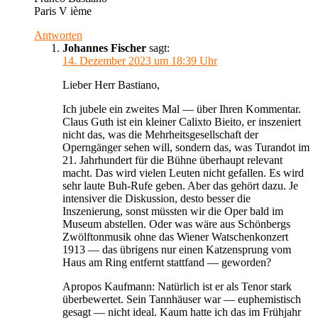
Paris V ième
Antworten
Johannes Fischer
sagt:
14. Dezember 2023 um 18:39 Uhr
Lieber Herr Bastiano,
Ich jubele ein zweites Mal — über Ihren Kommentar.
Claus Guth ist ein kleiner Calixto Bieito, er inszeniert
nicht das, was die Mehrheitsgesellschaft der
Operngänger sehen will, sondern das, was Turandot im
21. Jahrhundert für die Bühne überhaupt relevant
macht. Das wird vielen Leuten nicht gefallen. Es wird
sehr laute Buh-Rufe geben. Aber das gehört dazu. Je
intensiver die Diskussion, desto besser die
Inszenierung, sonst müssten wir die Oper bald im
Museum abstellen. Oder was wäre aus Schönbergs
Zwölftonmusik ohne das Wiener Watschenkonzert
1913 — das übrigens nur einen Katzensprung vom
Haus am Ring entfernt stattfand — geworden?
Apropos Kaufmann: Natürlich ist er als Tenor stark
überbewertet. Sein Tannhäuser war — euphemistisch
gesagt — nicht ideal. Kaum hatte ich das im Frühjahr