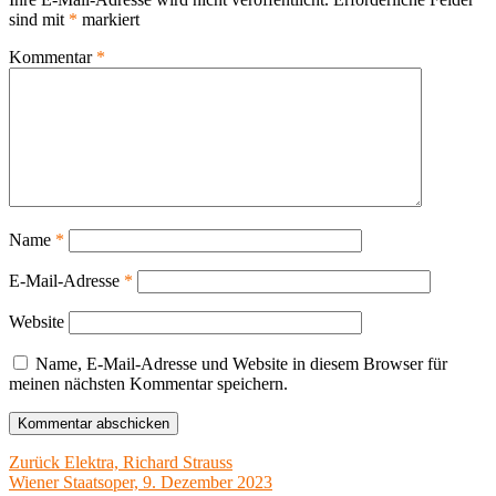
sind mit
*
markiert
Kommentar
*
Name
*
E-Mail-Adresse
*
Website
Name, E-Mail-Adresse und Website in diesem Browser für
meinen nächsten Kommentar speichern.
Beitragsnavigation
Vorheriger
Zurück
Elektra, Richard Strauss
Beitrag:
Wiener Staatsoper, 9. Dezember 2023