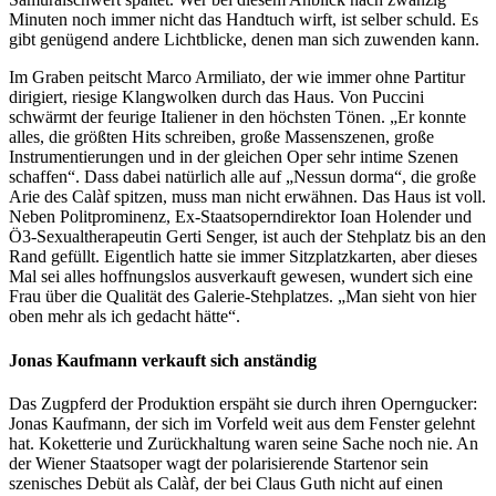
Minuten noch immer nicht das Handtuch wirft, ist selber schuld. Es
gibt genügend andere Lichtblicke, denen man sich zuwenden kann.
Im Graben peitscht Marco Armiliato, der wie immer ohne Partitur
dirigiert, riesige Klangwolken durch das Haus. Von Puccini
schwärmt der feurige Italiener in den höchsten Tönen. „Er konnte
alles, die größten Hits schreiben, große Massenszenen, große
Instrumentierungen und in der gleichen Oper sehr intime Szenen
schaffen“. Dass dabei natürlich alle auf „Nessun dorma“, die große
Arie des Calàf spitzen, muss man nicht erwähnen. Das Haus ist voll.
Neben Politprominenz, Ex-Staatsoperndirektor Ioan Holender und
Ö3-Sexualtherapeutin Gerti Senger, ist auch der Stehplatz bis an den
Rand gefüllt. Eigentlich hatte sie immer Sitzplatzkarten, aber dieses
Mal sei alles hoffnungslos ausverkauft gewesen, wundert sich eine
Frau über die Qualität des Galerie-Stehplatzes. „Man sieht von hier
oben mehr als ich gedacht hätte“.
Jonas Kaufmann verkauft sich anständig
Das Zugpferd der Produktion erspäht sie durch ihren Operngucker:
Jonas Kaufmann, der sich im Vorfeld weit aus dem Fenster gelehnt
hat. Koketterie und Zurückhaltung waren seine Sache noch nie. An
der Wiener Staatsoper wagt der polarisierende Startenor sein
szenisches Debüt als Calàf, der bei Claus Guth nicht auf einen