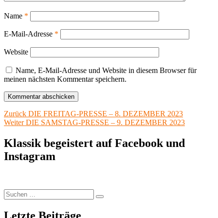
Name
*
E-Mail-Adresse
*
Website
Name, E-Mail-Adresse und Website in diesem Browser für
meinen nächsten Kommentar speichern.
Beitragsnavigation
Vorheriger
Zurück
DIE FREITAG-PRESSE – 8. DEZEMBER 2023
Nächster
Beitrag:
Weiter
DIE SAMSTAG-PRESSE – 9. DEZEMBER 2023
Beitrag:
Klassik begeistert auf Facebook und
Instagram
Suchen
Suchen
nach:
Letzte Beiträge