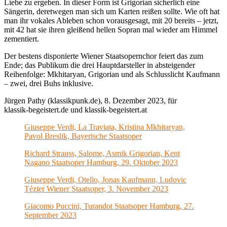
Liebe zu ergeben. In dieser Form ist Grigorian sicherlich eine
Sängerin, deretwegen man sich um Karten reißen sollte. Wie oft hat
man ihr vokales Ableben schon vorausgesagt, mit 20 bereits – jetzt,
mit 42 hat sie ihren gleißend hellen Sopran mal wieder am Himmel
zementiert.
Der bestens disponierte Wiener Staatsopernchor feiert das zum
Ende; das Publikum die drei Hauptdarsteller in absteigender
Reihenfolge: Mkhitaryan, Grigorian und als Schlusslicht Kaufmann
– zwei, drei Buhs inklusive.
Jürgen Pathy (klassikpunk.de), 8. Dezember 2023, für
klassik-begeistert.de und klassik-begeistert.at
Giuseppe Verdi, La Traviata, Kristina Mkhitaryan,
Pavol Breslik, Bayerische Staatsoper
Richard Strauss, Salome, Asmik Grigorian, Kent
Nagano Staatsoper Hamburg, 29. Oktober 2023
Giuseppe Verdi, Otello, Jonas Kaufmann, Ludovic
Tézier Wiener Staatsoper, 3. November 2023
Giacomo Puccini, Turandot Staatsoper Hamburg, 27.
September 2023