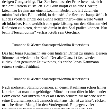
riesigen Gong schlägt. Das Zeichen, dass der Prinz bereit ist, sich
den drei Rätseln zu stellen. Bei Guth klopft er an eine Holztür,
kriecht zu Beginn aus einem Loch im Boden und irrt durch ein
minimalistisches Bühnenbild, in dem sich die Szenerie hauptsächlich
auf das vordere Drittel der Bühne konzentriert – eine weiße Wand
oft inklusive. Handwerklich eine gute Lösung, um den Stimmen viel
Reflexion zu bieten, damit sie direkt in den Saal prallen können. Nur
beim „Nessun dorma“ verlässt Guth sein Geschick.
Turandot
© Wiener
Staatsoper/Monika Rittershaus
Das hat Jonas Kaufmann aus dem hinteren Drittel zu singen. Dessen
Stimme hat wieder mehr Kraft. Der alte Glanz ist fast wieder
zurück. Seit geraumer Zeit wirkt es, als erlebe Jonas Kaufmann
seinen zweiten Frühling.
Turandot
© Wiener
Staatsoper/Monika Rittershaus
Nach mehreren Stimmproblemen, an denen Kaufmann schon länger
laboriert, hat man den gebürtigen Münchner nun öfter in blendender
Form erlebt. Vor kurzem hat er als Otello brilliert, für manche reicht
seine Durchschlagskraft dennoch nicht aus. „Er ist zu leise“, rücken
manche diesen Mangel in den Vordergrund. Entgegen vieler