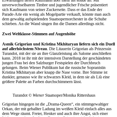
Erwartungen liefert Kaufmann aber mehr als solide ab. Mit
unverwechselbarem Timbre und jugendlicher Frische präsentiert
sich Kaufmann von seiner Zuckerseite. Dass er das Ende der
Parade-Arie ein wenig als Mogelpartie verkauft, könnte man auch
dem gewaltig aufspielenden Staatsopernorchester in die Schuhe
schieben. An die Wand singen ihn die Damen allerdings nicht.
Zwei Weltklasse-Stimmen auf Augenhöhe
Asmik Grigorian und Kristina Mkhitaryan liefern sich ein Duell
auf allerhöchstem Niveau
. Die Litauerin Grigorian als Prinzessin
Turandot, mit der sie an ihre Glanzleistung als Salome anschließen
kann. 2018 ist ihr mit der intensiven Darstellung der geschändeten
jungen Frau bei den Salzburger Festspielen der Durchbruch
gelungen. Beim Wiener Publikum hat die russische Sopranistin
Kristina Mkhitaryan aber knapp die Nase vorne. Ihre Stimme ist
dunkler, genauso wie ihr schwarzes Kleid, in dem sie als Liù eine
größere Palette an Farben durchschimmern lässt.
Turandot
© Wiener
Staatsoper/Monika Rittershaus
Grigorian hingegen ist die „Drama-Queen“, ein stimmgewaltiger
Orkan, der mit geballter Ladung im weißen Kleid einfach alles aus
dem Wege räumt. Freier, Henker und auch ihre Angst, sich einer