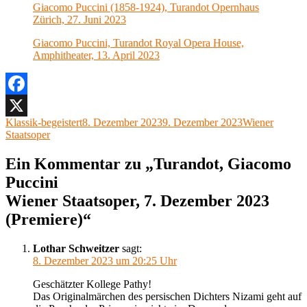
Giacomo Puccini (1858-1924), Turandot Opernhaus
Zürich, 27. Juni 2023
Giacomo Puccini, Turandot Royal Opera House,
Amphitheater, 13. April 2023
Facebook
Autor
Veröffentlicht
Kategorien
Klassik-begeistert
8. Dezember 2023
9. Dezember 2023
Wiener
X
am
Staatsoper
Ein Kommentar zu „Turandot, Giacomo
Puccini
Wiener Staatsoper, 7. Dezember 2023
(Premiere)“
Lothar Schweitzer
sagt:
8. Dezember 2023 um 20:25 Uhr
Geschätzter Kollege Pathy!
Das Originalmärchen des persischen Dichters Nizami geht auf