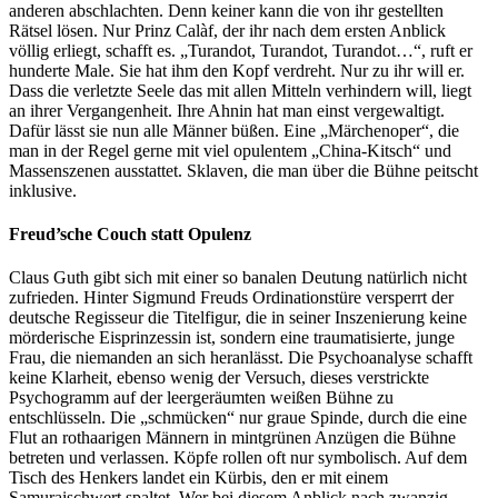
anderen abschlachten. Denn keiner kann die von ihr gestellten
Rätsel lösen. Nur Prinz Calàf, der ihr nach dem ersten Anblick
völlig erliegt, schafft es. „Turandot, Turandot, Turandot…“, ruft er
hunderte Male. Sie hat ihm den Kopf verdreht. Nur zu ihr will er.
Dass die verletzte Seele das mit allen Mitteln verhindern will, liegt
an ihrer Vergangenheit. Ihre Ahnin hat man einst vergewaltigt.
Dafür lässt sie nun alle Männer büßen. Eine „Märchenoper“, die
man in der Regel gerne mit viel opulentem „China-Kitsch“ und
Massenszenen ausstattet. Sklaven, die man über die Bühne peitscht
inklusive.
Freud’sche Couch statt Opulenz
Claus Guth gibt sich mit einer so banalen Deutung natürlich nicht
zufrieden. Hinter Sigmund Freuds Ordinationstüre versperrt der
deutsche Regisseur die Titelfigur, die in seiner Inszenierung keine
mörderische Eisprinzessin ist, sondern eine traumatisierte, junge
Frau, die niemanden an sich heranlässt. Die Psychoanalyse schafft
keine Klarheit, ebenso wenig der Versuch, dieses verstrickte
Psychogramm auf der leergeräumten weißen Bühne zu
entschlüsseln. Die „schmücken“ nur graue Spinde, durch die eine
Flut an rothaarigen Männern in mintgrünen Anzügen die Bühne
betreten und verlassen. Köpfe rollen oft nur symbolisch. Auf dem
Tisch des Henkers landet ein Kürbis, den er mit einem
Samuraischwert spaltet. Wer bei diesem Anblick nach zwanzig