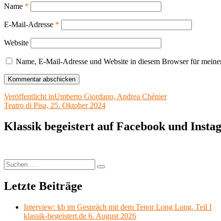
Name
*
E-Mail-Adresse
*
Website
Name, E-Mail-Adresse und Website in diesem Browser für meine
Beitragsnavigation
Veröffentlicht in
Umberto Giordano, Andrea Chénier
Teatro di Pisa, 25. Oktober 2024
Klassik begeistert auf Facebook und Inst
Suchen
Suchen
nach:
Letzte Beiträge
Interview: kb im Gespräch mit dem Tenor Long Long, Teil I
klassik-begeistert.de 6. August 2026