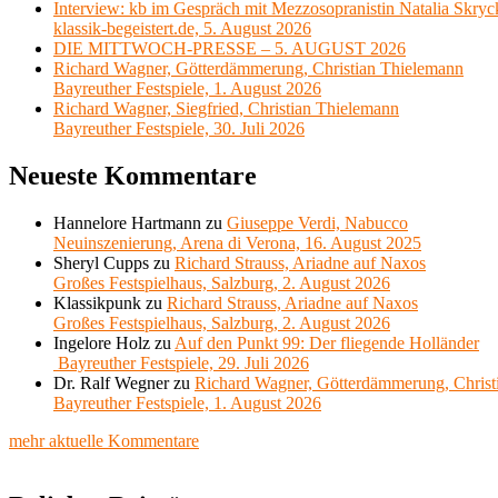
Interview: kb im Gespräch mit Mezzosopranistin Natalia Skryc
klassik-begeistert.de, 5. August 2026
DIE MITTWOCH-PRESSE – 5. AUGUST 2026
Richard Wagner, Götterdämmerung, Christian Thielemann
Bayreuther Festspiele, 1. August 2026
Richard Wagner, Siegfried, Christian Thielemann
Bayreuther Festspiele, 30. Juli 2026
Neueste Kommentare
Hannelore Hartmann
zu
Giuseppe Verdi, Nabucco
Neuinszenierung, Arena di Verona, 16. August 2025
Sheryl Cupps
zu
Richard Strauss, Ariadne auf Naxos
Großes Festspielhaus, Salzburg, 2. August 2026
Klassikpunk
zu
Richard Strauss, Ariadne auf Naxos
Großes Festspielhaus, Salzburg, 2. August 2026
Ingelore Holz
zu
Auf den Punkt 99: Der fliegende Holländer
Bayreuther Festspiele, 29. Juli 2026
Dr. Ralf Wegner
zu
Richard Wagner, Götterdämmerung, Christ
Bayreuther Festspiele, 1. August 2026
mehr aktuelle Kommentare