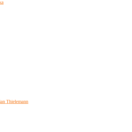
ka
ian Thielemann