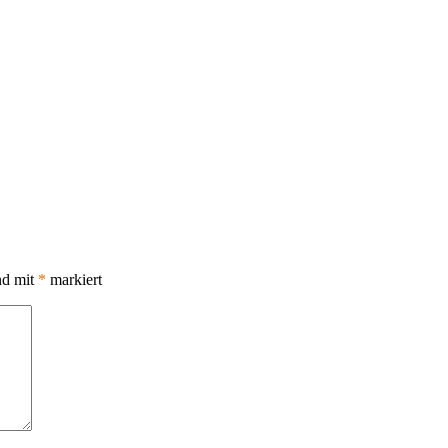
nd mit
*
markiert