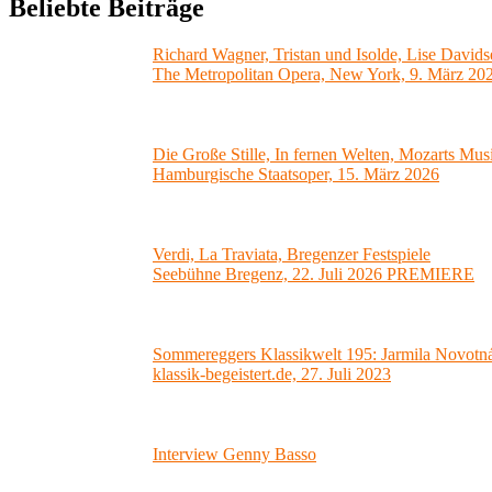
Beliebte Beiträge
Richard Wagner, Tristan und Isolde, Lise Davids
The Metropolitan Opera, New York, 9. März 20
Die Große Stille, In fernen Welten, Mozarts Mus
Hamburgische Staatsoper, 15. März 2026
Verdi, La Traviata, Bregenzer Festspiele
Seebühne Bregenz, 22. Juli 2026 PREMIERE
Sommereggers Klassikwelt 195: Jarmila Novotná-
klassik-begeistert.de, 27. Juli 2023
Interview Genny Basso