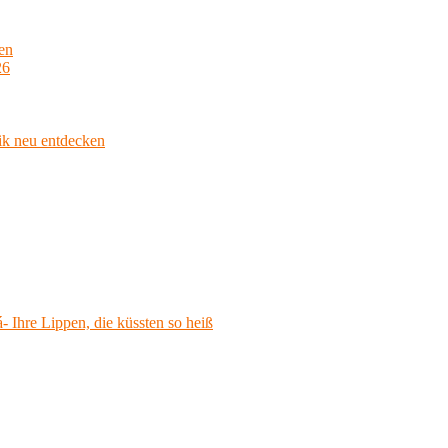
en
26
ik neu entdecken
 Ihre Lippen, die küssten so heiß