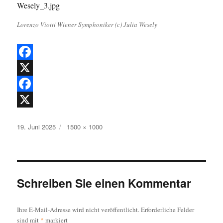
Lorenzo Viotti Wiener Symphoniker (c) Julia Wesely
F
a
X
c
F
e
a
X
Veröffentlicht
Originalgröße
19. Juni 2025
1500 × 1000
b
c
am
o
e
o
b
k
o
Schreiben Sie einen Kommentar
o
Ihre E-Mail-Adresse wird nicht veröffentlicht.
Erforderliche Felder
k
sind mit
*
markiert