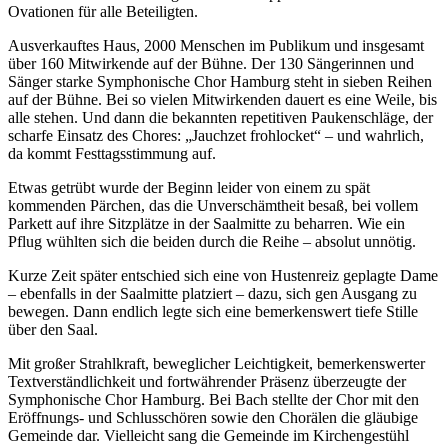
Ovationen für alle Beteiligten.
Ausverkauftes Haus, 2000 Menschen im Publikum und insgesamt
über 160 Mitwirkende auf der Bühne. Der 130 Sängerinnen und
Sänger starke Symphonische Chor Hamburg steht in sieben Reihen
auf der Bühne. Bei so vielen Mitwirkenden dauert es eine Weile, bis
alle stehen. Und dann die bekannten repetitiven Paukenschläge, der
scharfe Einsatz des Chores: „Jauchzet frohlocket“ – und wahrlich,
da kommt Festtagsstimmung auf.
Etwas getrübt wurde der Beginn leider von einem zu spät
kommenden Pärchen, das die Unverschämtheit besaß, bei vollem
Parkett auf ihre Sitzplätze in der Saalmitte zu beharren. Wie ein
Pflug wühlten sich die beiden durch die Reihe – absolut unnötig.
Kurze Zeit später entschied sich eine von Hustenreiz geplagte Dame
– ebenfalls in der Saalmitte platziert – dazu, sich gen Ausgang zu
bewegen. Dann endlich legte sich eine bemerkenswert tiefe Stille
über den Saal.
Mit großer Strahlkraft, beweglicher Leichtigkeit, bemerkenswerter
Textverständlichkeit und fortwährender Präsenz überzeugte der
Symphonische Chor Hamburg. Bei Bach stellte der Chor mit den
Eröffnungs- und Schlusschören sowie den Chorälen die gläubige
Gemeinde dar. Vielleicht sang die Gemeinde im Kirchengestühl