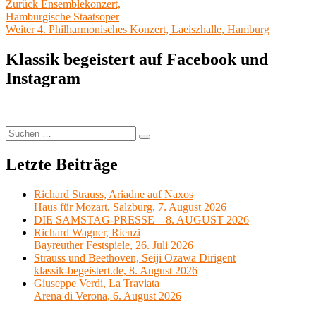
Beitragsnavigation
Vorheriger
Zurück
Ensemblekonzert,
Beitrag:
Hamburgische Staatsoper
Nächster
Weiter
4. Philharmonisches Konzert, Laeiszhalle, Hamburg
Beitrag:
Klassik begeistert auf Facebook und
Instagram
Suchen
Suchen
nach:
Letzte Beiträge
Richard Strauss, Ariadne auf Naxos
Haus für Mozart, Salzburg, 7. August 2026
DIE SAMSTAG-PRESSE – 8. AUGUST 2026
Richard Wagner, Rienzi
Bayreuther Festspiele, 26. Juli 2026
Strauss und Beethoven, Seiji Ozawa Dirigent
klassik-begeistert.de, 8. August 2026
Giuseppe Verdi, La Traviata
Arena di Verona, 6. August 2026