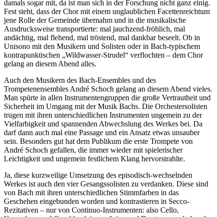
damals sogar mit, da ist man sich in der Forschung nicht ganz einig.
Fest steht, dass der Chor mit einem unglaublichen Facettenreichtum
jene Rolle der Gemeinde übernahm und in die musikalische
Ausdrucksweise transportierte: mal jauchzend-fröhlich, mal
andächtig, mal flehend, mal tröstend, mal dankbar beseelt. Ob in
Unisono mit den Musikern und Solisten oder in Bach-typischem
kontrapunktischen „Wildwasser-Strudel“ verflochten – dem Chor
gelang an diesem Abend alles.
Auch den Musikern des Bach-Ensembles und des
Trompetenensembles André Schoch gelang an diesem Abend vieles.
Man spürte in allen Instrumentengruppen die große Vertrautheit und
Sicherheit im Umgang mit der Musik Bachs. Die Orchestersolisten
trugen mit ihren unterschiedlichen Instrumenten ungemein zu der
Vielfarbigkeit und spannenden Abwechslung des Werkes bei. Da
darf dann auch mal eine Passage und ein Ansatz etwas unsauber
sein. Besonders gut hat dem Publikum die erste Trompete von
André Schoch gefallen, die immer wieder mit spielerischer
Leichtigkeit und ungemein festlichem Klang hervorstrahlte.
Ja, diese kurzweilige Umsetzung des episodisch-wechselnden
Werkes ist auch den vier Gesangssolisten zu verdanken. Diese sind
von Bach mit ihren unterschiedlichen Stimmfarben in das
Geschehen eingebunden worden und kontrastieren in Secco-
Rezitativen – nur von Continuo-Instrumenten: also Cello,