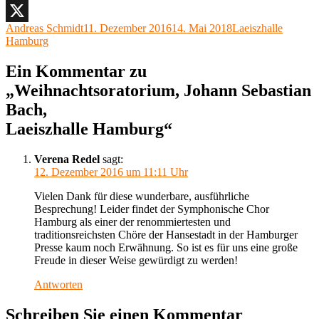
Facebook
Autor
Veröffentlicht
Kategorien
Andreas Schmidt
11. Dezember 2016
14. Mai 2018
Laeiszhalle
X
am
Hamburg
Ein Kommentar zu
„Weihnachtsoratorium, Johann Sebastian
Bach,
Laeiszhalle Hamburg“
Verena Redel
sagt:
12. Dezember 2016 um 11:11 Uhr
Vielen Dank für diese wunderbare, ausführliche
Besprechung! Leider findet der Symphonische Chor
Hamburg als einer der renommiertesten und
traditionsreichsten Chöre der Hansestadt in der Hamburger
Presse kaum noch Erwähnung. So ist es für uns eine große
Freude in dieser Weise gewürdigt zu werden!
Antworten
Schreiben Sie einen Kommentar