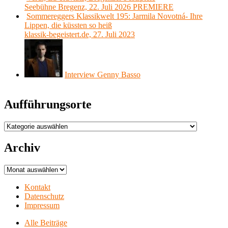
Seebühne Bregenz, 22. Juli 2026 PREMIERE
Sommereggers Klassikwelt 195: Jarmila Novotná- Ihre
Lippen, die küssten so heiß
klassik-begeistert.de, 27. Juli 2023
Interview Genny Basso
Aufführungsorte
Aufführungsorte
Archiv
Archiv
Kontakt
Datenschutz
Impressum
Alle Beiträge