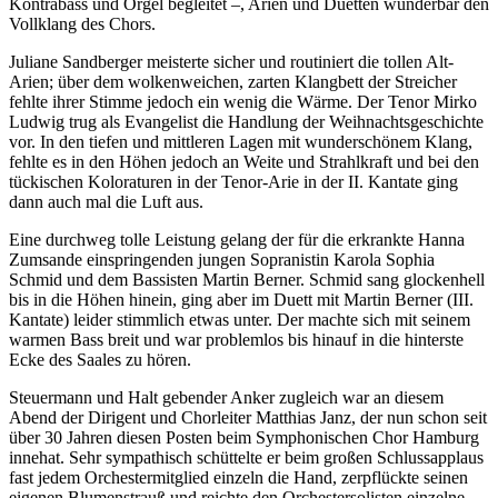
Kontrabass und Orgel begleitet –, Arien und Duetten wunderbar den
Vollklang des Chors.
Juliane Sandberger meisterte sicher und routiniert die tollen Alt-
Arien; über dem wolkenweichen, zarten Klangbett der Streicher
fehlte ihrer Stimme jedoch ein wenig die Wärme. Der Tenor Mirko
Ludwig trug als Evangelist die Handlung der Weihnachtsgeschichte
vor. In den tiefen und mittleren Lagen mit wunderschönem Klang,
fehlte es in den Höhen jedoch an Weite und Strahlkraft und bei den
tückischen Koloraturen in der Tenor-Arie in der II. Kantate ging
dann auch mal die Luft aus.
Eine durchweg tolle Leistung gelang der für die erkrankte Hanna
Zumsande einspringenden jungen Sopranistin Karola Sophia
Schmid und dem Bassisten Martin Berner. Schmid sang glockenhell
bis in die Höhen hinein, ging aber im Duett mit Martin Berner (III.
Kantate) leider stimmlich etwas unter. Der machte sich mit seinem
warmen Bass breit und war problemlos bis hinauf in die hinterste
Ecke des Saales zu hören.
Steuermann und Halt gebender Anker zugleich war an diesem
Abend der Dirigent und Chorleiter Matthias Janz, der nun schon seit
über 30 Jahren diesen Posten beim Symphonischen Chor Hamburg
innehat. Sehr sympathisch schüttelte er beim großen Schlussapplaus
fast jedem Orchestermitglied einzeln die Hand, zerpflückte seinen
eigenen Blumenstrauß und reichte den Orchestersolisten einzelne