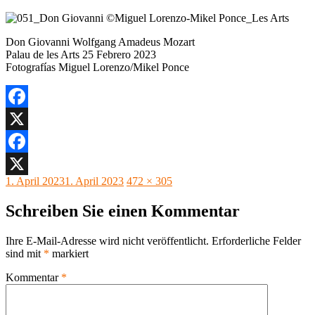
Don Giovanni Wolfgang Amadeus Mozart
Palau de les Arts 25 Febrero 2023
Fotografías Miguel Lorenzo/Mikel Ponce
Facebook
X
Facebook
Veröffentlicht
Originalgröße
1. April 2023
1. April 2023
472 × 305
X
am
Schreiben Sie einen Kommentar
Ihre E-Mail-Adresse wird nicht veröffentlicht.
Erforderliche Felder
sind mit
*
markiert
Kommentar
*