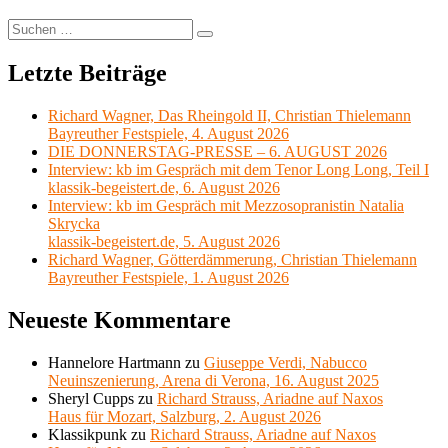
Suchen
Suchen
nach:
Letzte Beiträge
Richard Wagner, Das Rheingold II, Christian Thielemann
Bayreuther Festspiele, 4. August 2026
DIE DONNERSTAG-PRESSE – 6. AUGUST 2026
Interview: kb im Gespräch mit dem Tenor Long Long, Teil I
klassik-begeistert.de, 6. August 2026
Interview: kb im Gespräch mit Mezzosopranistin Natalia
Skrycka
klassik-begeistert.de, 5. August 2026
Richard Wagner, Götterdämmerung, Christian Thielemann
Bayreuther Festspiele, 1. August 2026
Neueste Kommentare
Hannelore Hartmann
zu
Giuseppe Verdi, Nabucco
Neuinszenierung, Arena di Verona, 16. August 2025
Sheryl Cupps
zu
Richard Strauss, Ariadne auf Naxos
Haus für Mozart, Salzburg, 2. August 2026
Klassikpunk
zu
Richard Strauss, Ariadne auf Naxos