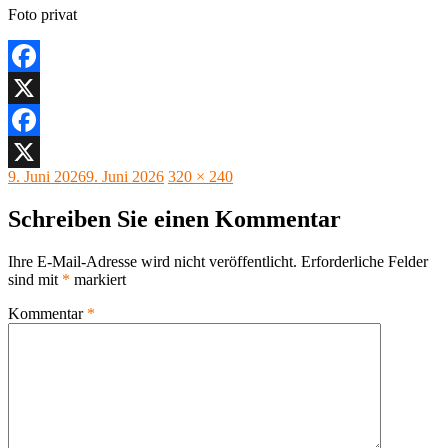
Foto privat
Facebook
X
Facebook
Veröffentlicht
Originalgröße
9. Juni 2026
9. Juni 2026
320 × 240
X
am
Schreiben Sie einen Kommentar
Ihre E-Mail-Adresse wird nicht veröffentlicht.
Erforderliche Felder
sind mit
*
markiert
Kommentar
*