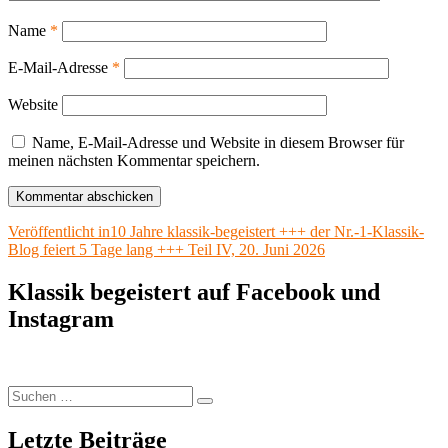
Name
*
E-Mail-Adresse
*
Website
Name, E-Mail-Adresse und Website in diesem Browser für
meinen nächsten Kommentar speichern.
Beitragsnavigation
Veröffentlicht in
10 Jahre klassik-begeistert +++ der Nr.-1-Klassik-
Blog feiert 5 Tage lang +++ Teil IV, 20. Juni 2026
Klassik begeistert auf Facebook und
Instagram
Suchen
Suchen
nach:
Letzte Beiträge