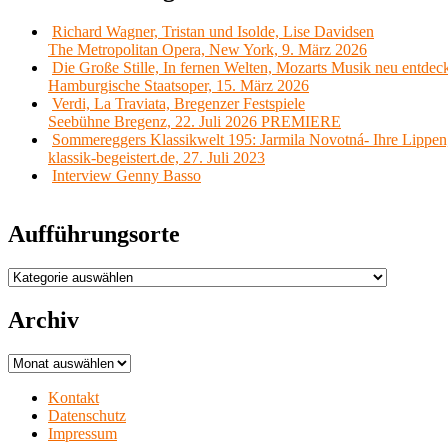
Richard Wagner, Tristan und Isolde, Lise Davidsen
The Metropolitan Opera, New York, 9. März 2026
Die Große Stille, In fernen Welten, Mozarts Musik neu entdec
Hamburgische Staatsoper, 15. März 2026
Verdi, La Traviata, Bregenzer Festspiele
Seebühne Bregenz, 22. Juli 2026 PREMIERE
Sommereggers Klassikwelt 195: Jarmila Novotná- Ihre Lippen,
klassik-begeistert.de, 27. Juli 2023
Interview Genny Basso
Aufführungsorte
Aufführungsorte
Archiv
Archiv
Kontakt
Datenschutz
Impressum