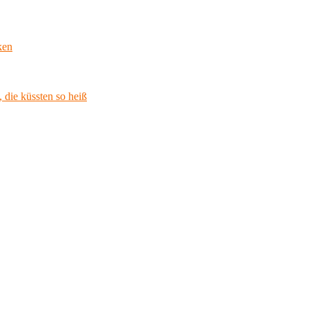
ken
 die küssten so heiß