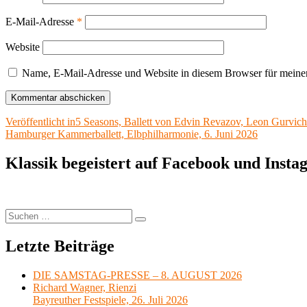
E-Mail-Adresse
*
Website
Name, E-Mail-Adresse und Website in diesem Browser für meine
Beitragsnavigation
Veröffentlicht in
5 Seasons, Ballett von Edvin Revazov, Leon Gurvich
Hamburger Kammerballett, Elbphilharmonie, 6. Juni 2026
Klassik begeistert auf Facebook und Inst
Suchen
Suchen
nach:
Letzte Beiträge
DIE SAMSTAG-PRESSE – 8. AUGUST 2026
Richard Wagner, Rienzi
Bayreuther Festspiele, 26. Juli 2026