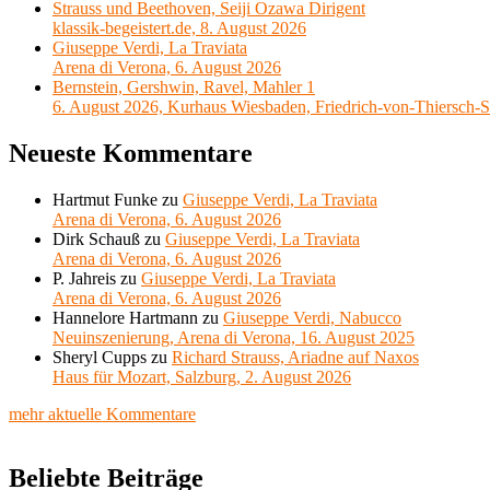
Strauss und Beethoven, Seiji Ozawa Dirigent
klassik-begeistert.de, 8. August 2026
Giuseppe Verdi, La Traviata
Arena di Verona, 6. August 2026
Bernstein, Gershwin, Ravel, Mahler 1
6. August 2026, Kurhaus Wiesbaden, Friedrich-von-Thiersch-S
Neueste Kommentare
Hartmut Funke
zu
Giuseppe Verdi, La Traviata
Arena di Verona, 6. August 2026
Dirk Schauß
zu
Giuseppe Verdi, La Traviata
Arena di Verona, 6. August 2026
P. Jahreis
zu
Giuseppe Verdi, La Traviata
Arena di Verona, 6. August 2026
Hannelore Hartmann
zu
Giuseppe Verdi, Nabucco
Neuinszenierung, Arena di Verona, 16. August 2025
Sheryl Cupps
zu
Richard Strauss, Ariadne auf Naxos
Haus für Mozart, Salzburg, 2. August 2026
mehr aktuelle Kommentare
Beliebte Beiträge