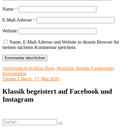
Name
*
E-Mail-Adresse
*
Website
Name, E-Mail-Adresse und Website in diesem Browser für
meinen nächsten Kommentar speichern.
Beitragsnavigation
Veröffentlicht in
Alban Berg, Wozzeck, Brigitte Fassbaender,
Inszenierung
Theater Lübeck, 17. Mai 2026
Klassik begeistert auf Facebook und
Instagram
Suchen
Suchen
nach: