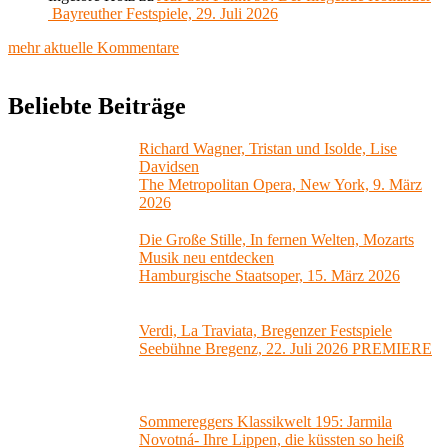
Bayreuther Festspiele, 29. Juli 2026
mehr aktuelle Kommentare
Beliebte Beiträge
Richard Wagner, Tristan und Isolde, Lise
Davidsen
The Metropolitan Opera, New York, 9. März
2026
Die Große Stille, In fernen Welten, Mozarts
Musik neu entdecken
Hamburgische Staatsoper, 15. März 2026
Verdi, La Traviata, Bregenzer Festspiele
Seebühne Bregenz, 22. Juli 2026 PREMIERE
Sommereggers Klassikwelt 195: Jarmila
Novotná- Ihre Lippen, die küssten so heiß