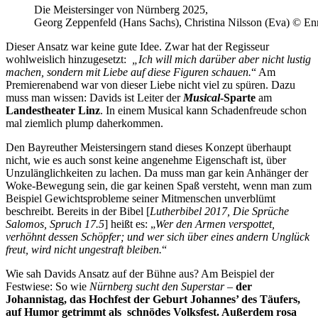
Die Meistersinger von Nürnberg 2025,
Georg Zeppenfeld (Hans Sachs), Christina Nilsson (Eva) © En
Dieser Ansatz war keine gute Idee. Zwar hat der Regisseur
wohlweislich hinzugesetzt:
„Ich will mich darüber aber nicht lustig
machen, sondern mit Liebe auf diese Figuren schauen.
“ Am
Premierenabend war von dieser Liebe nicht viel zu spüren. Dazu
muss man wissen: Davids ist Leiter der
Musical
-Sparte
am
Landestheater Linz
. In einem Musical kann Schadenfreude schon
mal ziemlich plump daherkommen.
Den Bayreuther Meistersingern stand dieses Konzept überhaupt
nicht, wie es auch sonst keine angenehme Eigenschaft ist, über
Unzulänglichkeiten zu lachen. Da muss man gar kein Anhänger der
Woke-Bewegung sein, die gar keinen Spaß versteht, wenn man zum
Beispiel Gewichtsprobleme seiner Mitmenschen unverblümt
beschreibt. Bereits in der Bibel [
Lutherbibel 2017, Die Sprüche
Salomos, Spruch 17.5
] heißt es: „
Wer den Armen verspottet,
verhöhnt dessen Schöpfer; und wer sich über eines andern Unglück
freut, wird nicht ungestraft bleiben.
“
Wie sah Davids Ansatz auf der Bühne aus? Am Beispiel der
Festwiese: So wie
Nürnberg sucht den Superstar
–
der
Johannistag, das Hochfest der Geburt Johannes’ des Täufers,
auf Humor getrimmt als schnödes Volksfest. Außerdem rosa