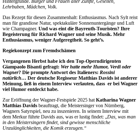
Hintergründe.
Bürger und Frauen aller Zünfte, Gesellen,
Lehrbuben, Mädchen, Volk
.
Das Rezept für diesen Zusammenhalt: Enthusiasmus. Nach Sylt reist
man für grandiose Natur, spektakuläre Sonnenuntergänge und Luft
wie Champagner.
Und was eint die Bayreuth-Touristen? Ihre
Begeisterung für Richard Wagner und seine Musik. Mehr
Enthusiasmus, weniger Aufgeregtheit. So geht’s.
Regiekonzept zum Fremdschämen
Vergangenen Herbst habe ich den Top-Operndirigenten
Giampaolo Bisanti gefragt:
Wer hatte mehr Humor, Verdi oder
Wagner
? Die prompte Antwort des Italieners:
Rossini
natürlich
… Der deutsche Regisseur Matthias Davids ist anderer
Meinung, ließ in einem Interview verlauten, dass er bei Wagner
viel Humor entdeckt habe.
Zur Eröffnung der Wagner-Festspiele 2025 hat
Katharina Wagner
Matthias Davids
beauftragt, die Meistersinger von Nürnberg,
Wagners Satyrspiel, neu zu inszenieren. In seinem Interview mit
dem Merkur führte Davids aus, was er lustig findet: „
Das, was man
in den Meistersingern findet, sind gewisse menschliche
Unzulänglichkeiten, die Komik erzeugen.“