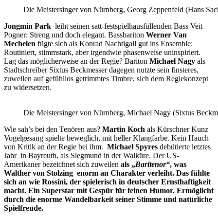
Die Meistersinger von Nürnberg, Georg Zeppenfeld (Hans Sa
Jongmin Park
leiht seinen satt-festspielhausfüllenden Bass Veit
Pogner: Streng und doch elegant. Bassbariton
Werner Van
Mechelen
fügte sich als Konrad Nachtigall gut ins Ensemble:
Routiniert, stimmstark, aber irgendwie phasenweise uninspiriert.
Lag das möglicherweise an der Regie? Bariton
Michael Nagy
als
Stadtschreiber Sixtus Beckmesser dagegen nutzte sein finsteres,
zuweilen auf gefühllos getrimmtes Timbre, sich dem Regiekonzept
zu widersetzen.
Die Meistersinger von Nürnberg, Michael Nagy (Sixtus Beckm
Wie sah’s bei den Tenören aus?
Martin Koch
als Kürschner Kunz
Vogelgesang spielte beweglich, mit heller Klangfarbe. Kein Hauch
von Kritik an der Regie bei ihm.
Michael Spyres
debütierte letztes
Jahr in Bayreuth, als Siegmund in der Walküre. Der US-
Amerikaner bezeichnet sich zuweilen
als „
Baritenor“
, was
Walther von Stolzing enorm an Charakter verleiht. Das fühlte
sich an wie Rossini, der spielerisch in deutscher Ernsthaftigkeit
macht. Ein Superstar mit Gespür für feinen Humor. Ermöglicht
durch die enorme Wandelbarkeit seiner Stimme und natürliche
Spielfreude.