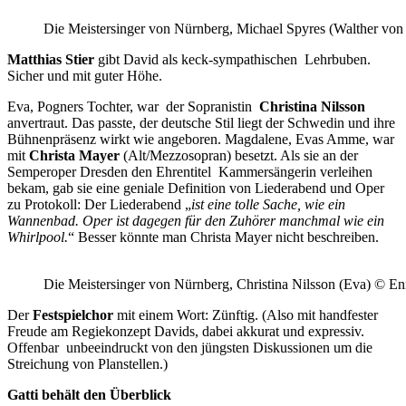
Die Meistersinger von Nürnberg, Michael Spyres (Walther von
Matthias Stier
gibt David als keck-sympathischen Lehrbuben.
Sicher und mit guter Höhe.
Eva, Pogners Tochter, war der Sopranistin
Christina Nilsson
anvertraut. Das passte, der deutsche Stil liegt der Schwedin und ihre
Bühnenpräsenz wirkt wie angeboren. Magdalene, Evas Amme, war
mit
Christa Mayer
(Alt/Mezzosopran) besetzt. Als sie an der
Semperoper Dresden den Ehrentitel Kammersängerin verleihen
bekam, gab sie eine geniale Definition von Liederabend und Oper
zu Protokoll: Der Liederabend „
ist eine tolle Sache, wie ein
Wannenbad. Oper ist dagegen für den Zuhörer manchmal wie ein
Whirlpool.
“ Besser könnte man Christa Mayer nicht beschreiben.
Die Meistersinger von Nürnberg, Christina Nilsson (Eva) © E
Der
Festspielchor
mit einem Wort: Zünftig. (Also mit handfester
Freude am Regiekonzept Davids, dabei akkurat und expressiv.
Offenbar unbeeindruckt von den jüngsten Diskussionen um die
Streichung von Planstellen.)
Gatti behält den Überblick