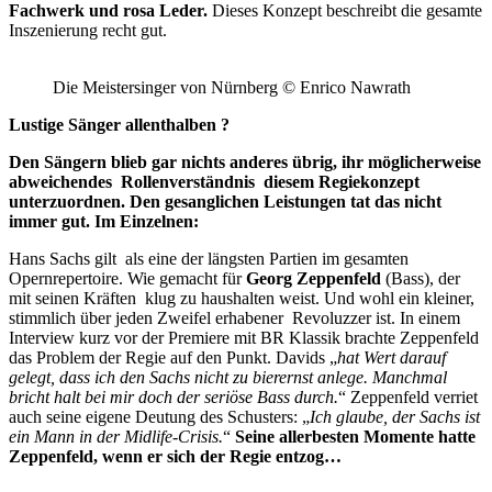
Fachwerk und rosa Leder.
Dieses Konzept beschreibt die gesamte
Inszenierung recht gut.
Die Meistersinger von Nürnberg © Enrico Nawrath
Lustige Sänger allenthalben ?
Den Sängern blieb gar nichts anderes übrig, ihr möglicherweise
abweichendes Rollenverständnis diesem Regiekonzept
unterzuordnen. Den gesanglichen Leistungen tat das nicht
immer gut. Im Einzelnen:
Hans Sachs gilt als eine der längsten Partien im gesamten
Opernrepertoire. Wie gemacht für
Georg Zeppenfeld
(Bass), der
mit seinen Kräften klug zu haushalten weist. Und wohl ein kleiner,
stimmlich über jeden Zweifel erhabener Revoluzzer ist. In einem
Interview kurz vor der Premiere mit BR Klassik brachte Zeppenfeld
das Problem der Regie auf den Punkt. Davids „
hat Wert darauf
gelegt, dass ich den Sachs nicht zu bierernst anlege. Manchmal
bricht halt bei mir doch der seriöse Bass durch.
“ Zeppenfeld verriet
auch seine eigene Deutung des Schusters: „
Ich glaube, der Sachs ist
ein Mann in der Midlife-Crisis.
“
Seine allerbesten Momente hatte
Zeppenfeld, wenn er sich der Regie entzog…