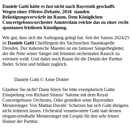
Daniele Gatti hätte es fast nicht nach Bayreuth geschafft.
Wegen einer
#Metoo
-Debatte, 2018 standen
Belästigungsvorwürfe im Raum. Dem Königlichen
Concertgebouworchester Amsterdam reichte das zu einer recht
spontanen fristlosen Kündigung.
Wie gut, dass sich die Aufregung gelegt hat. Seit der Saison 2024/25
ist
Daniele Gatti
Chefdirigent der Sächsischen Staatskapelle
Dresden. Der italienische Maestro ist ein famoser Sängerbegleiter,
der die Nöte seiner Sänger mit feinstem orchestralen Rausch zu
vereinen weiß. Und dabei noch Raum für die Details der Partitur
findet. Schön und brillant zugleich.
Daniele Gatti © Anne Dokter
Glauben Sie nicht? Dann hören Sie bitte exemplarisch Gattis
Einspielung von Richard Strauss’ Salome mit dem Royal
Concertgebouw Orchestra. Oder genießen seine Bayreuther
Meistersinger. Von Mattias Davids’ Scherzen hat sich Gatti übrigens
nicht irritieren lassen. Orchestral verantwortete Gatti statt dessen
elegant-ernsthafte Meistersinger mit Gespür für den sehr feinen
Humor der Partitur.