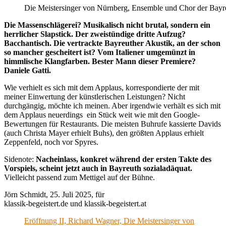
Die Meistersinger von Nürnberg, Ensemble und Chor der Bayr
Die Massenschlägerei? Musikalisch nicht brutal, sondern ein
herrlicher Slapstick. Der zweistündige dritte Aufzug?
Bacchantisch. Die vertrackte Bayreuther Akustik, an der schon
so mancher gescheitert ist? Vom Italiener umgemünzt in
himmlische Klangfarben. Bester Mann dieser Premiere?
Daniele Gatti.
Wie verhielt es sich mit dem Applaus, korrespondierte der mit
meiner Einwertung der künstlerischen Leistungen? Nicht
durchgängig, möchte ich meinen. Aber irgendwie verhält es sich mit
dem Applaus neuerdings ein Stück weit wie mit den Google-
Bewertungen für Restaurants. Die meisten Buhrufe kassierte Davids
(auch Christa Mayer erhielt Buhs), den größten Applaus erhielt
Zeppenfeld, noch vor Spyres.
Sidenote:
Nacheinlass, konkret während der ersten Takte des
Vorspiels, scheint jetzt auch in Bayreuth sozialadäquat.
Vielleicht passend zum Mettigel auf der Bühne.
Jörn Schmidt, 25. Juli 2025, für
klassik-begeistert.de und klassik-begeistert.at
Eröffnung II, Richard Wagner, Die Meistersinger von