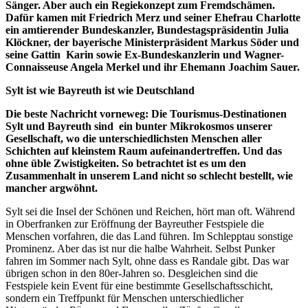
Sänger. Aber auch ein Regiekonzept zum Fremdschämen.
Dafür kamen mit Friedrich Merz und seiner Ehefrau Charlotte
ein amtierender Bundeskanzler, Bundestagspräsidentin Julia
Klöckner, der bayerische Ministerpräsident Markus Söder und
seine Gattin Karin sowie Ex-Bundeskanzlerin und Wagner-
Connaisseuse Angela Merkel und ihr Ehemann Joachim Sauer.
Sylt ist wie Bayreuth ist wie Deutschland
Die beste Nachricht vorneweg: Die Tourismus-Destinationen
Sylt und Bayreuth sind ein bunter Mikrokosmos unserer
Gesellschaft, wo die unterschiedlichsten Menschen aller
Schichten auf kleinstem Raum aufeinandertreffen. Und das
ohne üble Zwistigkeiten. So betrachtet ist es um den
Zusammenhalt in unserem Land nicht so schlecht bestellt, wie
mancher argwöhnt.
Sylt sei die Insel der Schönen und Reichen, hört man oft. Während
in Oberfranken zur Eröffnung der Bayreuther Festspiele die
Menschen vorfahren, die das Land führen. Im Schlepptau sonstige
Prominenz. Aber das ist nur die halbe Wahrheit. Selbst Punker
fahren im Sommer nach Sylt, ohne dass es Randale gibt. Das war
übrigen schon in den 80er-Jahren so. Desgleichen sind die
Festspiele kein Event für eine bestimmte Gesellschaftsschicht,
sondern ein Treffpunkt für Menschen unterschiedlicher