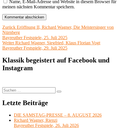
Name, E-Mail-Adresse und Website in diesem Browser für
meinen nächsten Kommentar speichern.
Beitragsnavigation
Vorheriger
Zurück
Eröffnung II, Richard Wagner, Die Meistersinger von
Beitrag:
Nürnberg
Bayreuther Festspiele, 25. Juli 2025
Nächster
Weiter
Richard Wagner, Siegfried, Klaus Florian Vogt
Beitrag:
Bayreuther Festspiele, 29. Juli 2025
Klassik begeistert auf Facebook und
Instagram
Suchen
Suchen
nach:
Letzte Beiträge
DIE SAMSTAG-PRESSE – 8. AUGUST 2026
Richard Wagner, Rienzi
Bayreuther Festspiele, 26. Juli 2026