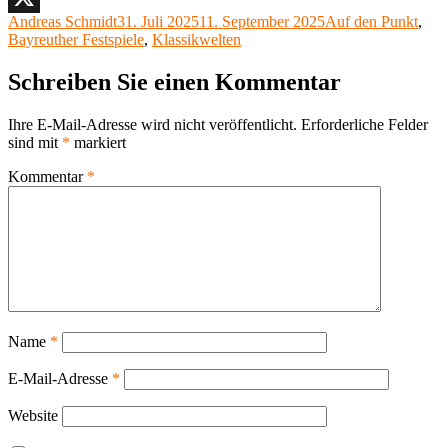
Autor
Veröffentlicht
Kategorien
Andreas Schmidt
31. Juli 2025
11. September 2025
Auf den Punkt
,
X
am
Bayreuther Festspiele
,
Klassikwelten
Schreiben Sie einen Kommentar
Ihre E-Mail-Adresse wird nicht veröffentlicht.
Erforderliche Felder
sind mit
*
markiert
Kommentar
*
Name
*
E-Mail-Adresse
*
Website