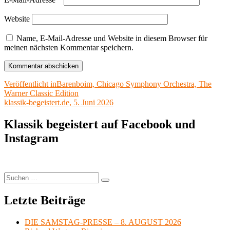
Website
Name, E-Mail-Adresse und Website in diesem Browser für
meinen nächsten Kommentar speichern.
Beitragsnavigation
Veröffentlicht in
Barenboim, Chicago Symphony Orchestra, The
Warner Classic Edition
klassik-begeistert.de, 5. Juni 2026
Klassik begeistert auf Facebook und
Instagram
Suchen
Suchen
nach:
Letzte Beiträge
DIE SAMSTAG-PRESSE – 8. AUGUST 2026