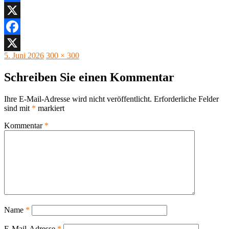
Facebook
X
Facebook
Veröffentlicht
Originalgröße
5. Juni 2026
300 × 300
X
am
Schreiben Sie einen Kommentar
Ihre E-Mail-Adresse wird nicht veröffentlicht.
Erforderliche Felder
sind mit
*
markiert
Kommentar
*
Name
*
E-Mail-Adresse
*