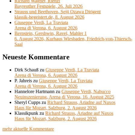
Richard Wagner, Rienzi
Bayreuther Festspiele, 26. Juli 2026
Strauss und Beethoven, Seiji Ozawa Dirigent
klassik-begeistert.de, 8. August 2026
Giuseppe Verdi, La Traviata
Arena di Verona, 6. August 2026
Bernstein, Gershwin, Ravel, Mahler 1
6. August 2026, Kurhaus Wiesbaden, Friedrich-von-Thiersch-
Saal
Neueste Kommentare
Dirk Schauß
zu
Giuseppe Verdi, La Traviata
Arena di Verona, 6. August 2026
P. Jahreis
zu
Giuseppe Verdi, La Traviata
Arena di Verona, 6. August 2026
Hannelore Hartmann
zu
Giuseppe Verdi, Nabucco
Neuinszenierung, Arena di Verona, 16. August 2025
Sheryl Cupps
zu
Richard Strauss, Ariadne auf Naxos
Haus für Mozart, Salzburg, 2. August 2026
Klassikpunk
zu
Richard Strauss, Ariadne auf Naxos
Haus für Mozart, Salzburg, 2. August 2026
mehr aktuelle Kommentare