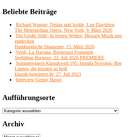
Beliebte Beiträge
Richard Wagner, Tristan und Isolde, Lise Davidsen
The Metropolitan Opera, New York, 9. März 2026
Die Große Stille, In fernen Welten, Mozarts Musik neu
entdecken
Hamburgische Staatsoper, 15. März 2026
Verdi, La Traviata, Bregenzer Festspiele
Seebühne Bregenz, 22. Juli 2026 PREMIERE
Sommereggers Klassikwelt 195: Jarmila Novotná- Ihre
Lippen, die küssten so heiß
klassik-begeistert.de, 27. Juli 2023
Interview Genny Basso
Aufführungsorte
Aufführungsorte
Archiv
Archiv