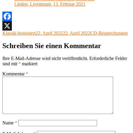
Linden, Livestream, 13. Februar 2021
Facebook
Autor
Veröffentlicht
Kategorien
Klassik-begeistert
22. April 2022
22. April 2022
CD-Besprechungen
X
am
Schreiben Sie einen Kommentar
Ihre E-Mail-Adresse wird nicht veröffentlicht.
Erforderliche Felder
sind mit
*
markiert
Kommentar
*
Name
*