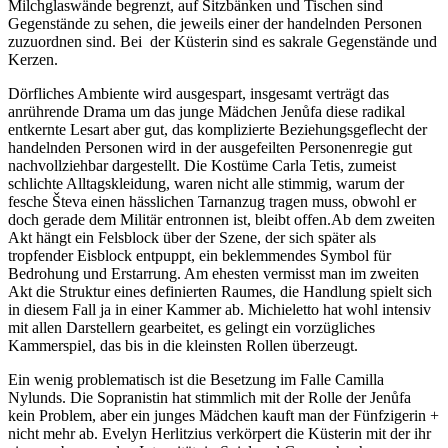
Milchglaswände begrenzt, auf Sitzbänken und Tischen sind
Gegenstände zu sehen, die jeweils einer der handelnden Personen
zuzuordnen sind. Bei der Küsterin sind es sakrale Gegenstände und
Kerzen.
Dörfliches Ambiente wird ausgespart, insgesamt verträgt das
anrührende Drama um das junge Mädchen Jenůfa diese radikal
entkernte Lesart aber gut, das komplizierte Beziehungsgeflecht der
handelnden Personen wird in der ausgefeilten Personenregie gut
nachvollziehbar dargestellt. Die Kostüme Carla Tetis, zumeist
schlichte Alltagskleidung, waren nicht alle stimmig, warum der
fesche Števa einen hässlichen Tarnanzug tragen muss, obwohl er
doch gerade dem Militär entronnen ist, bleibt offen.
Ab dem zweiten
Akt hängt ein Felsblock über der Szene, der sich später als
tropfender Eisblock entpuppt, ein beklemmendes Symbol für
Bedrohung und Erstarrung. Am ehesten vermisst man im zweiten
Akt die Struktur eines definierten Raumes, die Handlung spielt sich
in diesem Fall ja in einer Kammer ab. Michieletto hat wohl intensiv
mit allen Darstellern gearbeitet, es gelingt ein vorzügliches
Kammerspiel, das bis in die kleinsten Rollen überzeugt.
Ein wenig problematisch ist die Besetzung im Falle Camilla
Nylunds. Die Sopranistin hat stimmlich mit der Rolle der Jenůfa
kein Problem, aber ein junges Mädchen kauft man der Fünfzigerin +
nicht mehr ab. Evelyn Herlitzius verkörpert die Küsterin mit der ihr