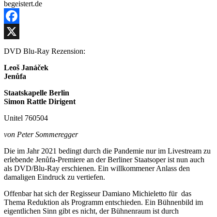
Facebook
X
DVD Blu-Ray Rezension:
Leo
š
Jan
áč
ek
Jen
ů
fa
Staatskapelle Berlin
Simon Rattle Dirigent
Unitel 760504
von Peter Sommeregger
Die im Jahr 2021 bedingt durch die Pandemie nur im Livestream zu
erlebende Jenůfa-Premiere an der Berliner Staatsoper ist nun auch
als DVD/Blu-Ray erschienen. Ein willkommener Anlass den
damaligen Eindruck zu vertiefen.
Offenbar hat sich der Regisseur Damiano Michieletto für das
Thema Reduktion als Programm entschieden. Ein Bühnenbild im
eigentlichen Sinn gibt es nicht, der Bühnenraum ist durch