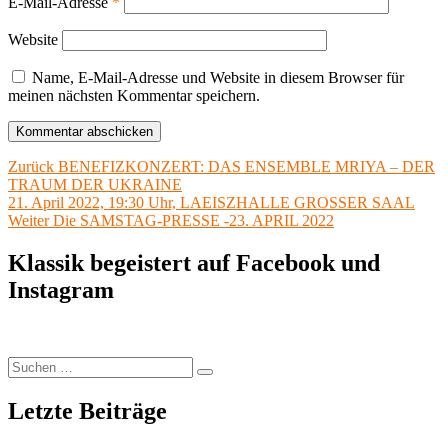
E-Mail-Adresse
*
Website
Name, E-Mail-Adresse und Website in diesem Browser für
meinen nächsten Kommentar speichern.
Beitragsnavigation
Vorheriger
Zurück
BENEFIZKONZERT: DAS ENSEMBLE MRIYA – DER
Beitrag:
TRAUM DER UKRAINE
21. April 2022, 19:30 Uhr, LAEISZHALLE GROSSER SAAL
Nächster
Weiter
Die SAMSTAG-PRESSE -23. APRIL 2022
Beitrag:
Klassik begeistert auf Facebook und
Instagram
Suchen
Suchen
nach:
Letzte Beiträge