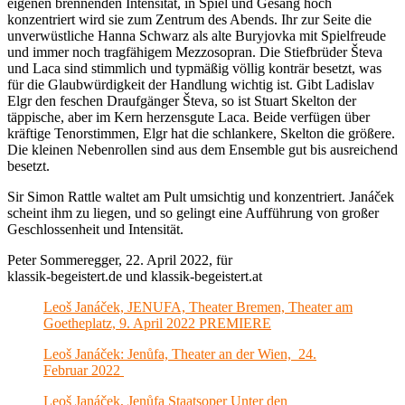
eigenen brennenden Intensität, in Spiel und Gesang hoch
konzentriert wird sie zum Zentrum des Abends. Ihr zur Seite die
unverwüstliche Hanna Schwarz als alte Buryjovka mit Spielfreude
und immer noch tragfähigem Mezzosopran. Die Stiefbrüder Števa
und Laca sind stimmlich und typmäßig völlig konträr besetzt, was
für die Glaubwürdigkeit der Handlung wichtig ist. Gibt Ladislav
Elgr den feschen Draufgänger Števa, so ist Stuart Skelton der
täppische, aber im Kern herzensgute Laca. Beide verfügen über
kräftige Tenorstimmen, Elgr hat die schlankere, Skelton die größere.
Die kleinen Nebenrollen sind aus dem Ensemble gut bis ausreichend
besetzt.
Sir Simon Rattle waltet am Pult umsichtig und konzentriert. Janáček
scheint ihm zu liegen, und so gelingt eine Aufführung von großer
Geschlossenheit und Intensität.
Peter Sommeregger, 22. April 2022, für
klassik-begeistert.de und klassik-begeistert.at
Leoš Janáček, JENUFA, Theater Bremen, Theater am
Goetheplatz, 9. April 2022 PREMIERE
Leoš Janáček: Jenůfa, Theater an der Wien, 24.
Februar 2022
Leoš Janáček, Jenůfa Staatsoper Unter den