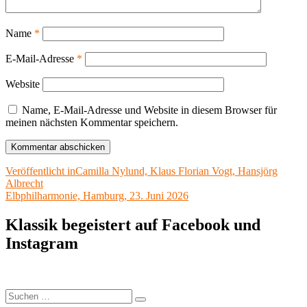
Name
*
E-Mail-Adresse
*
Website
Name, E-Mail-Adresse und Website in diesem Browser für
meinen nächsten Kommentar speichern.
Beitragsnavigation
Veröffentlicht in
Camilla Nylund, Klaus Florian Vogt, Hansjörg
Albrecht
Elbphilharmonie, Hamburg, 23. Juni 2026
Klassik begeistert auf Facebook und
Instagram
Suchen
Suchen
nach: