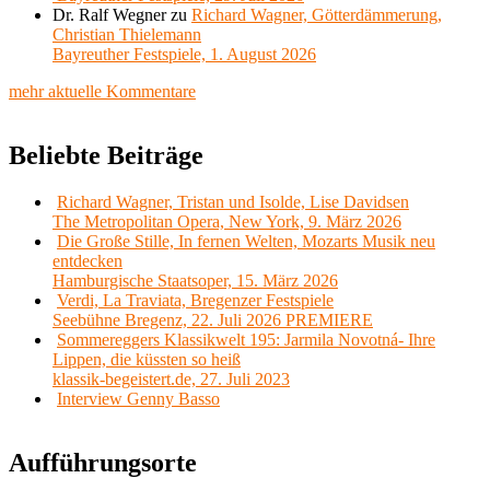
Dr. Ralf Wegner
zu
Richard Wagner, Götterdämmerung,
Christian Thielemann
Bayreuther Festspiele, 1. August 2026
mehr aktuelle Kommentare
Beliebte Beiträge
Richard Wagner, Tristan und Isolde, Lise Davidsen
The Metropolitan Opera, New York, 9. März 2026
Die Große Stille, In fernen Welten, Mozarts Musik neu
entdecken
Hamburgische Staatsoper, 15. März 2026
Verdi, La Traviata, Bregenzer Festspiele
Seebühne Bregenz, 22. Juli 2026 PREMIERE
Sommereggers Klassikwelt 195: Jarmila Novotná- Ihre
Lippen, die küssten so heiß
klassik-begeistert.de, 27. Juli 2023
Interview Genny Basso
Aufführungsorte