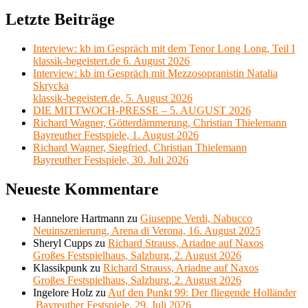
Letzte Beiträge
Interview: kb im Gespräch mit dem Tenor Long Long, Teil I
klassik-begeistert.de 6. August 2026
Interview: kb im Gespräch mit Mezzosopranistin Natalia
Skrycka
klassik-begeistert.de, 5. August 2026
DIE MITTWOCH-PRESSE – 5. AUGUST 2026
Richard Wagner, Götterdämmerung, Christian Thielemann
Bayreuther Festspiele, 1. August 2026
Richard Wagner, Siegfried, Christian Thielemann
Bayreuther Festspiele, 30. Juli 2026
Neueste Kommentare
Hannelore Hartmann
zu
Giuseppe Verdi, Nabucco
Neuinszenierung, Arena di Verona, 16. August 2025
Sheryl Cupps
zu
Richard Strauss, Ariadne auf Naxos
Großes Festspielhaus, Salzburg, 2. August 2026
Klassikpunk
zu
Richard Strauss, Ariadne auf Naxos
Großes Festspielhaus, Salzburg, 2. August 2026
Ingelore Holz
zu
Auf den Punkt 99: Der fliegende Holländer
Bayreuther Festspiele, 29. Juli 2026