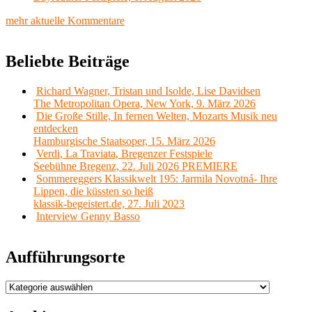
mehr aktuelle Kommentare
Beliebte Beiträge
Richard Wagner, Tristan und Isolde, Lise Davidsen
The Metropolitan Opera, New York, 9. März 2026
Die Große Stille, In fernen Welten, Mozarts Musik neu
entdecken
Hamburgische Staatsoper, 15. März 2026
Verdi, La Traviata, Bregenzer Festspiele
Seebühne Bregenz, 22. Juli 2026 PREMIERE
Sommereggers Klassikwelt 195: Jarmila Novotná- Ihre
Lippen, die küssten so heiß
klassik-begeistert.de, 27. Juli 2023
Interview Genny Basso
Aufführungsorte
Aufführungsorte