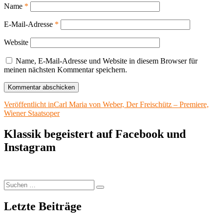
Name
*
E-Mail-Adresse
*
Website
Name, E-Mail-Adresse und Website in diesem Browser für
meinen nächsten Kommentar speichern.
Beitragsnavigation
Veröffentlicht in
Carl Maria von Weber, Der Freischütz – Premiere,
Wiener Staatsoper
Klassik begeistert auf Facebook und
Instagram
Suchen
Suchen
nach:
Letzte Beiträge