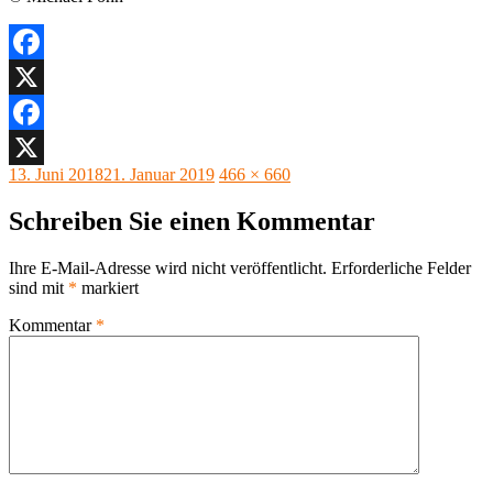
Facebook
X
Facebook
Veröffentlicht
Originalgröße
13. Juni 2018
21. Januar 2019
466 × 660
X
am
Schreiben Sie einen Kommentar
Ihre E-Mail-Adresse wird nicht veröffentlicht.
Erforderliche Felder
sind mit
*
markiert
Kommentar
*