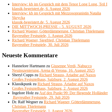
Interview: kb im Gespräch mit dem Tenor Long Long, Teil I
klassik-begeistert.de, 6. August 2026
Interview: kb im Gespräch mit Mezzosopranistin Natalia
Skrycka
klassik-begeistert.de, 5. August 2026
DIE MITTWOCH-PRESSE – 5. AUGUST 2026
Richard Wagner, Götterdämmerung, Christian Thielemann
Bayreuther Festspiele, 1. August 2026
Richard Wagner, Siegfried, Christian Thielemann
Bayreuther Festspiele, 30. Juli 2026
Neueste Kommentare
Hannelore Hartmann
zu
Giuseppe Verdi, Nabucco
Neuinszenierung, Arena di Verona, 16. August 2025
Sheryl Cupps
zu
Richard Strauss, Ariadne auf Naxos
Großes Festspielhaus, Salzburg, 2. August 2026
Klassikpunk
zu
Richard Strauss, Ariadne auf Naxos
Großes Festspielhaus, Salzburg, 2. August 2026
Ingelore Holz
zu
Auf den Punkt 99: Der fliegende Holländer
Bayreuther Festspiele, 29. Juli 2026
Dr. Ralf Wegner
zu
Richard Wagner, Götterdämmerung,
Christian Thielemann
Bayreuther Festspiele, 1. August 2026