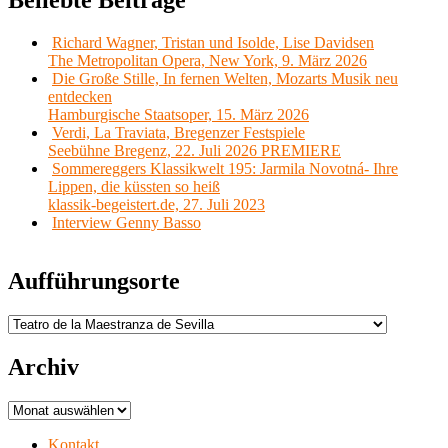
Beliebte Beiträge
Richard Wagner, Tristan und Isolde, Lise Davidsen
The Metropolitan Opera, New York, 9. März 2026
Die Große Stille, In fernen Welten, Mozarts Musik neu
entdecken
Hamburgische Staatsoper, 15. März 2026
Verdi, La Traviata, Bregenzer Festspiele
Seebühne Bregenz, 22. Juli 2026 PREMIERE
Sommereggers Klassikwelt 195: Jarmila Novotná- Ihre
Lippen, die küssten so heiß
klassik-begeistert.de, 27. Juli 2023
Interview Genny Basso
Aufführungsorte
Aufführungsorte
Archiv
Archiv
Kontakt