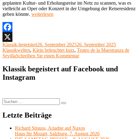
geplanten Kultur- und Erholungsreise im Netz zu scannen, was es
vielleicht an Oper oder Konzert in der Umgebung der Reiseresidenz
„Klein
geben könnte.
weiterlesen
beleuchtet
kurz
62:
Richard
Facebook
Wagner,
Autor
Veröffentlicht
Kategorien
Klassik-begeistert
26. September 2025
26. September 2025
X
Tristan
am
Klassikwelten
,
Klein beleuchtet kurz
,
Teatro de la Maestranza de
und
zu
Sevilla
Schreiben Sie einen Kommentar
Isolde
Klein
Teatro
beleuchtet
Klassik begeistert auf Facebook und
Cervantes,
kurz
Málaga,
Instagram
62:
25.
Richard
September
Wagner,
2025“
Tristan
und
Suchen
Suchen
Isolde
nach:
Teatro
Letzte Beiträge
Cervantes,
Málaga,
25.
Richard Strauss, Ariadne auf Naxos
September
Haus für Mozart, Salzburg, 7. August 2026