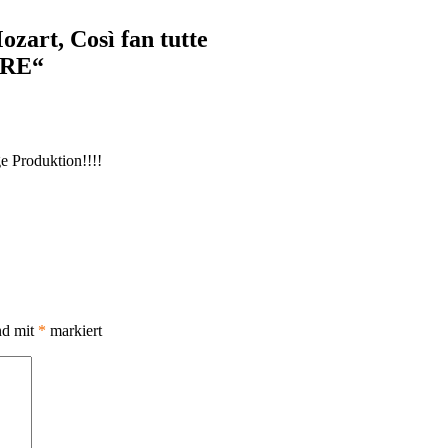
art, Così fan tutte
ERE“
e Produktion!!!!
nd mit
*
markiert