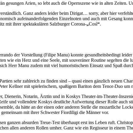
n gesungen Arien, so lebt auch die Opernszene wie in alten Zeiten. Un
rständlich. Ganz anders leider beim Dirigat… sorry, aber hier verfehl
nomisch aufeinanderfolgenden Einzelnoten und auch mit Gesang konnte
z mit ihrer spektakulären Salzburger Corona-
„
Così
“
.
rrando der Vorstellung (Filipe Manu) konnte gesundheitsbedingt leider
n wie ein Herz und eine Seele, mit souveräner Routine segelten die l
sich Herr Manu zudem mit viel humoristischem Einsatz und Spaß durch d
artien sehr zahlreich zu finden sind – quasi einen gänzlich neuen Chara
Peter Kellner mit spielerischem, spaßigem Bariton dem Tenor-Duo um n
r, Dienerin, Notarin, Ärztin und in Koskys Theater-im-Theater-Inszeni
 Reife und vollendete Koskys deutliche Aufwertung dieser Rolle auch s
mble, da hätte an der einen oder anderen Stelle die mozartliche Lock
 gemeinsam mit ihrer Schwester Fiordiligi die Männer vor.
sen ganzen absurden Treue-Test überhaupt erst ins Leben ruft. Christop
wischen allen anderen Rollen umher. Ganz wie ein Regisseur in einem T