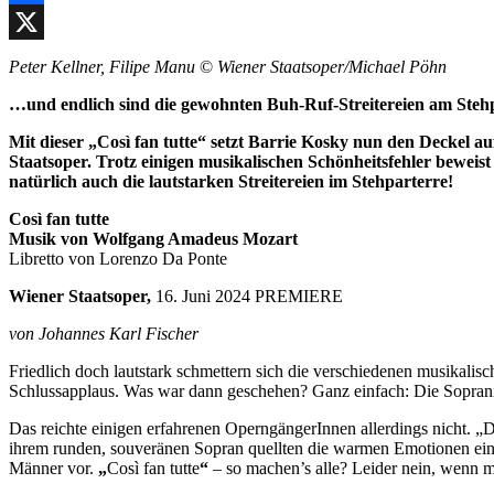
Facebook
X
Peter Kellner, Filipe Manu
©
Wiener Staatsoper/Michael Pöhn
…und endlich sind die gewohnten Buh-Ruf-Streitereien am Steh
Mit dieser „Così fan tutte“ setzt Barrie Kosky nun den Deckel 
Staatsoper. Trotz einigen musikalischen Schönheitsfehler bewei
natürlich auch die lautstarken Streitereien im Stehparterre!
Così fan tutte
Musik von Wolfgang Amadeus Mozart
Libretto von Lorenzo Da Ponte
Wiener Staatsoper,
16. Juni 2024 PREMIERE
von Johannes Karl Fischer
Friedlich doch lautstark schmettern sich die verschiedenen musikali
Schlussapplaus. Was war dann geschehen? Ganz einfach: Die Sopranist
Das reichte einigen erfahrenen OperngängerInnen allerdings nicht. „
ihrem runden, souveränen Sopran quellten die warmen Emotionen einer 
Männer vor.
„
Così fan tutte
“
– so machen’s alle? Leider nein, wenn man