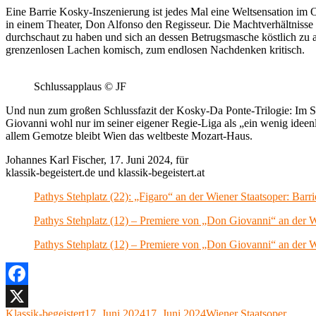
Eine Barrie Kosky-Inszenierung ist jedes Mal eine Weltsensation i
in einem Theater, Don Alfonso den Regisseur. Die Machtverhältnisse in
durchschaut zu haben und sich an dessen Betrugsmasche köstlich zu 
grenzenlosen Lachen komisch, zum endlosen Nachdenken kritisch.
Schlussapplaus © JF
Und nun zum großen Schlussfazit der Kosky-Da Ponte-Trilogie: Im 
Giovanni wohl nur im seiner eigener Regie-Liga als „ein wenig ideen
allem Gemotze bleibt Wien das weltbeste Mozart-Haus.
Johannes Karl Fischer, 17. Juni 2024, für
klassik-begeistert.de und klassik-begeistert.at
Pathys Stehplatz (22): „Figaro“ an der Wiener Staatsoper: Barri
Pathys Stehplatz (12) – Premiere von „Don Giovanni“ an der W
Pathys Stehplatz (12) – Premiere von „Don Giovanni“ an der W
Facebook
Autor
Veröffentlicht
Kategorien
Klassik-begeistert
17. Juni 2024
17. Juni 2024
Wiener Staatsoper