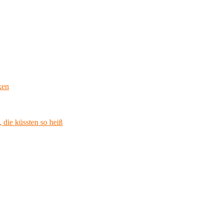
ken
 die küssten so heiß