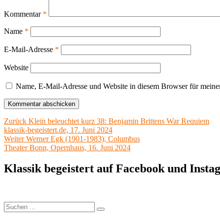
Kommentar
*
Name
*
E-Mail-Adresse
*
Website
Name, E-Mail-Adresse und Website in diesem Browser für meine
Beitragsnavigation
Vorheriger
Zurück
Klein beleuchtet kurz 38: Benjamin Brittens War Requiem
Beitrag:
klassik-begeistert.de, 17. Juni 2024
Nächster
Weiter
Werner Egk (1901-1983), Columbus
Beitrag:
Theater Bonn, Opernhaus, 16. Juni 2024
Klassik begeistert auf Facebook und Inst
Suchen
Suchen
nach: