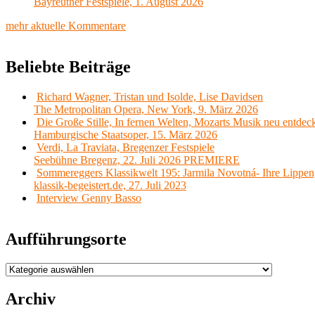
Bayreuther Festspiele, 1. August 2026
mehr aktuelle Kommentare
Beliebte Beiträge
Richard Wagner, Tristan und Isolde, Lise Davidsen
The Metropolitan Opera, New York, 9. März 2026
Die Große Stille, In fernen Welten, Mozarts Musik neu entdec
Hamburgische Staatsoper, 15. März 2026
Verdi, La Traviata, Bregenzer Festspiele
Seebühne Bregenz, 22. Juli 2026 PREMIERE
Sommereggers Klassikwelt 195: Jarmila Novotná- Ihre Lippen,
klassik-begeistert.de, 27. Juli 2023
Interview Genny Basso
Aufführungsorte
Aufführungsorte
Archiv