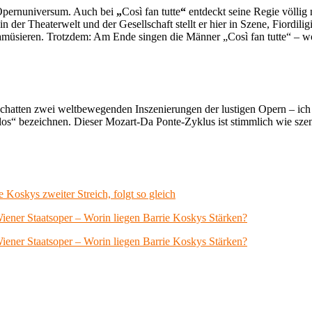
m Opernuniversum. Auch bei
„
Così fan tutte
“
entdeckt seine Regie völlig 
 der Theaterwelt und der Gesellschaft stellt er hier in Szene, Fiordili
amüsieren. Trotzdem: Am Ende singen die Männer „Così fan tutte“ – w
Schatten zwei weltbewegenden Inszenierungen der lustigen Opern – i
los“ bezeichnen. Dieser Mozart-Da Ponte-Zyklus ist stimmlich wie szen
e Koskys zweiter Streich, folgt so gleich
iener Staatsoper – Worin liegen Barrie Koskys Stärken?
iener Staatsoper – Worin liegen Barrie Koskys Stärken?