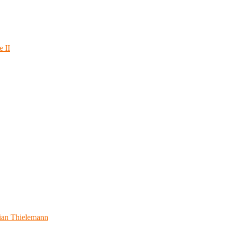
e II
ian Thielemann