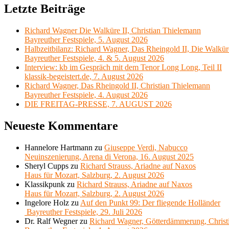
Letzte Beiträge
Richard Wagner Die Walküre II, Christian Thielemann
Bayreuther Festspiele, 5. August 2026
Halbzeitbilanz: Richard Wagner, Das Rheingold II, Die Walkür
Bayreuther Festspiele, 4. & 5. August 2026
Interview: kb im Gespräch mit dem Tenor Long Long, Teil II
klassik-begeistert.de, 7. August 2026
Richard Wagner, Das Rheingold II, Christian Thielemann
Bayreuther Festspiele, 4. August 2026
DIE FREITAG-PRESSE, 7. AUGUST 2026
Neueste Kommentare
Hannelore Hartmann
zu
Giuseppe Verdi, Nabucco
Neuinszenierung, Arena di Verona, 16. August 2025
Sheryl Cupps
zu
Richard Strauss, Ariadne auf Naxos
Haus für Mozart, Salzburg, 2. August 2026
Klassikpunk
zu
Richard Strauss, Ariadne auf Naxos
Haus für Mozart, Salzburg, 2. August 2026
Ingelore Holz
zu
Auf den Punkt 99: Der fliegende Holländer
Bayreuther Festspiele, 29. Juli 2026
Dr. Ralf Wegner
zu
Richard Wagner, Götterdämmerung, Christ