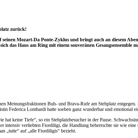
platz zurück!
auf seinen Mozart-Da Ponte-Zyklus und bringt auch an diesem Abe
st sich das Haus am Ring mit einem souveränen Gesangsensemble m
schen Meinungsfraktionen Buh- und Brava-Rufe am Stehplatz entgegen. 
in Federica Lombardi hatte soeben ganz wunderbar und emotional eine A
Die hat keine Tiefe“, so ein Stehplatzbesucher in der Pause. Schwachs
intensiv verliebten Fiordiligi, die Handlung beherrschte sie wie eine 
 „tutte“ auf „alle Fiordiligis“ bezieht.