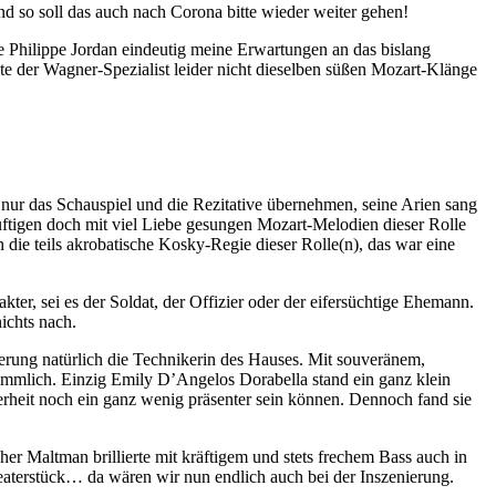
d so soll das auch nach Corona bitte wieder weiter gehen!
te Philippe Jordan eindeutig meine Erwartungen an das bislang
 der Wagner-Spezialist leider nicht dieselben süßen Mozart-Klänge
 nur das Schauspiel und die Rezitative übernehmen, seine Arien sang
uftigen doch mit viel Liebe gesungen Mozart-Melodien dieser Rolle
ie teils akrobatische Kosky-Regie dieser Rolle(n), das war eine
kter, sei es der Soldat, der Offizier oder der eifersüchtige Ehemann.
ichts nach.
erung natürlich die Technikerin des Hauses. Mit souveränem,
timmlich. Einzig Emily D’Angelos Dorabella stand ein ganz klein
erheit noch ein ganz wenig präsenter sein können. Dennoch fand sie
her Maltman brillierte mit kräftigem und stets frechem Bass auch in
heaterstück… da wären wir nun endlich auch bei der Inszenierung.