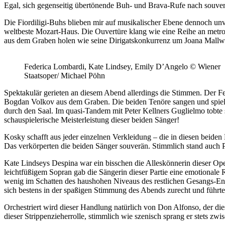
Egal, sich gegenseitig übertönende Buh- und Brava-Rufe nach souverä
Die Fiordiligi-Buhs blieben mir auf musikalischer Ebene dennoch unve
weltbeste Mozart-Haus. Die Ouvertüre klang wie eine Reihe an metro
aus dem Graben holen wie seine Dirigatskonkurrenz um Joana Mallwit
Federica Lombardi, Kate Lindsey, Emily D’Angelo © Wiener
Staatsoper/ Michael Pöhn
Spektakulär gerieten an diesem Abend allerdings die Stimmen. Der Fe
Bogdan Volkov aus dem Graben. Die beiden Tenöre sangen und spielte
durch den Saal. Im quasi-Tandem mit Peter Kellners Guglielmo tobte 
schauspielerische Meisterleistung dieser beiden Sänger!
Kosky schafft aus jeder einzelnen Verkleidung – die in diesen beiden P
Das verkörperten die beiden Sänger souverän. Stimmlich stand auch 
Kate Lindseys Despina war ein bisschen die Alleskönnerin dieser Ope
leichtfüßigem Sopran gab die Sängerin dieser Partie eine emotionale
wenig im Schatten des haushohen Niveaus des restlichen Gesangs-Ense
sich bestens in der spaßigen Stimmung des Abends zurecht und führte
Orchestriert wird dieser Handlung natürlich von Don Alfonso, der die
dieser Strippenzieherrolle, stimmlich wie szenisch sprang er stets z