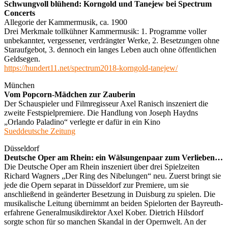
Schwungvoll blühend: Korngold und Tanejew bei Spectrum
Concerts
Allegorie der Kammermusik, ca. 1900
Drei Merkmale tollkühner Kammermusik: 1. Programme voller
unbekannter, vergessener, verdrängter Werke, 2. Besetzungen ohne
Staraufgebot, 3. dennoch ein langes Leben auch ohne öffentlichen
Geldsegen.
https://hundert11.net/spectrum2018-korngold-tanejew/
München
Vom Popcorn-Mädchen zur Zauberin
Der Schauspieler und Filmregisseur Axel Ranisch inszeniert die
zweite Festspielpremiere. Die Handlung von Joseph Haydns
„Orlando Paladino“ verlegte er dafür in ein Kino
Sueddeutsche Zeitung
Düsseldorf
Deutsche Oper am Rhein: ein Wälsungenpaar zum Verlieben…
Die Deutsche Oper am Rhein inszeniert über drei Spielzeiten
Richard Wagners „Der Ring des Nibelungen“ neu. Zuerst bringt sie
jede die Opern separat in Düsseldorf zur Premiere, um sie
anschließend in geänderter Besetzung in Duisburg zu spielen. Die
musikalische Leitung übernimmt an beiden Spielorten der Bayreuth-
erfahrene Generalmusikdirektor Axel Kober. Dietrich Hilsdorf
sorgte schon für so manchen Skandal in der Opernwelt. An der