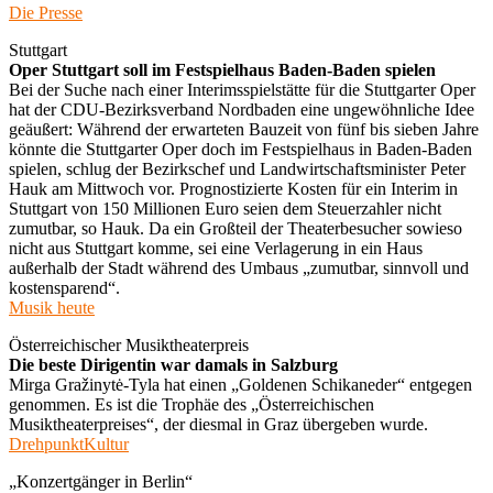
Die Presse
Stuttgart
Oper Stuttgart soll im Festspielhaus Baden-Baden spielen
Bei der Suche nach einer Interimsspielstätte für die Stuttgarter Oper
hat der CDU-Bezirksverband Nordbaden eine ungewöhnliche Idee
geäußert: Während der erwarteten Bauzeit von fünf bis sieben Jahre
könnte die Stuttgarter Oper doch im Festspielhaus in Baden-Baden
spielen, schlug der Bezirkschef und Landwirtschaftsminister Peter
Hauk am Mittwoch vor. Prognostizierte Kosten für ein Interim in
Stuttgart von 150 Millionen Euro seien dem Steuerzahler nicht
zumutbar, so Hauk. Da ein Großteil der Theaterbesucher sowieso
nicht aus Stuttgart komme, sei eine Verlagerung in ein Haus
außerhalb der Stadt während des Umbaus „zumutbar, sinnvoll und
kostensparend“.
Musik heute
Österreichischer Musiktheaterpreis
Die beste Dirigentin war damals in Salzburg
Mirga Gražinytė-Tyla hat einen „Goldenen Schikaneder“ entgegen
genommen. Es ist die Trophäe des „Österreichischen
Musiktheaterpreises“, der diesmal in Graz übergeben wurde.
DrehpunktKultur
„Konzertgänger in Berlin“