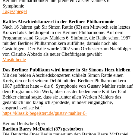
Berliner Philharmoniker interpretieren Gustav Mahlers 6.
Symphonie
Tagesspiegel
Rattles Abschiedskonzert in der Berliner Philharmonie
Nach 16 Jahren gab Sir Simon Rattle (63) am Mittwoch sein letztes
Konzert als Chefdirigent in der Berliner Philharmonie. Auf dem
Programm stand Gustav Mahlers 6. Sinfonie, die Rattle schon 1987
mit den Berliner Philharmonikern aufführte, damals noch als
Gastdirigent. Der Brite wurde 2002 vom Orchester zum Nachfolger
von Claudio Abbado als neuer Chefdirigent gewählt
Musik heute
Das Berliner Publikum wird immer in Sir Simons Herz bleiben
Mit den beiden Abschiedskonzerten schließt Simon Rattle einen
Kreis, den er bei seinem Debüt mit den Berliner Philharmonikern
1987 geöffnet hatte – die 6. Symphonie von Gustav Mahler steht auf
dem Programm. Ein Werk, über das der bedeutende Kritiker Paul
Bekker einmal sagte, dass sie „unter allen Werken Mahlers das
gedanklich und klanglich sprödeste, mindest eingängliche,
anspruchsvollste ist.“
https://klassik-begeistert.de/gustav-mahler-6-
Berlin/ Deutsche Oper
Bariton Barry McDaniel (87) gestorben
Die Deutsche Oper Berlin trauert um den Bariton Barry McDaniel.