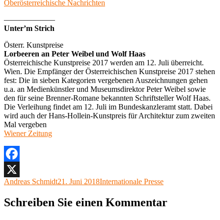
Oberösterreichische Nachrichten
——————–
Unter’m Strich
Österr. Kunstpreise
Lorbeeren an Peter Weibel und Wolf Haas
Österreichische Kunstpreise 2017 werden am 12. Juli überreicht.
Wien. Die Empfänger der Österreichischen Kunstpreise 2017 stehen
fest: Die in sieben Kategorien vergebenen Auszeichnungen gehen
u.a. an Medienkünstler und Museumsdirektor Peter Weibel sowie
den für seine Brenner-Romane bekannten Schriftsteller Wolf Haas.
Die Verleihung findet am 12. Juli im Bundeskanzleramt statt. Dabei
wird auch der Hans-Hollein-Kunstpreis für Architektur zum zweiten
Mal vergeben
Wiener Zeitung
Facebook
Autor
Veröffentlicht
Kategorien
Andreas Schmidt
21. Juni 2018
Internationale Presse
X
am
Schreiben Sie einen Kommentar