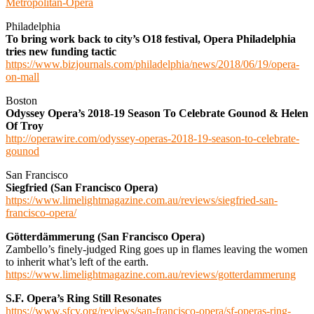
Metropolitan-Opera
Philadelphia
To bring work back to city’s O18 festival, Opera Philadelphia
tries new funding tactic
https://www.bizjournals.com/philadelphia/news/2018/06/19/opera-
on-mall
Boston
Odyssey Opera’s 2018-19 Season To Celebrate Gounod & Helen
Of Troy
http://operawire.com/odyssey-operas-2018-19-season-to-celebrate-
gounod
San Francisco
Siegfried (San Francisco Opera)
https://www.limelightmagazine.com.au/reviews/siegfried-san-
francisco-opera/
Götterdämmerung (San Francisco Opera)
Zambello’s finely-judged Ring goes up in flames leaving the women
to inherit what’s left of the earth.
https://www.limelightmagazine.com.au/reviews/gotterdammerung
S.F. Opera’s Ring Still Resonates
https://www.sfcv.org/reviews/san-francisco-opera/sf-operas-ring-