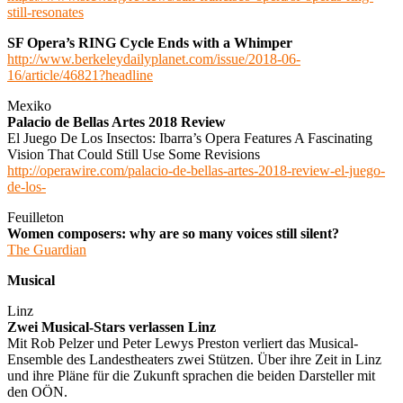
still-resonates
SF Opera’s RING Cycle Ends with a Whimper
http://www.berkeleydailyplanet.com/issue/2018-06-
16/article/46821?headline
Mexiko
Palacio de Bellas Artes 2018 Review
El Juego De Los Insectos: Ibarra’s Opera Features A Fascinating
Vision That Could Still Use Some Revisions
http://operawire.com/palacio-de-bellas-artes-2018-review-el-juego-
de-los-
Feuilleton
Women composers: why are so many voices still silent?
The Guardian
Musical
Linz
Zwei Musical-Stars verlassen Linz
Mit Rob Pelzer und Peter Lewys Preston verliert das Musical-
Ensemble des Landestheaters zwei Stützen. Über ihre Zeit in Linz
und ihre Pläne für die Zukunft sprachen die beiden Darsteller mit
den OÖN.