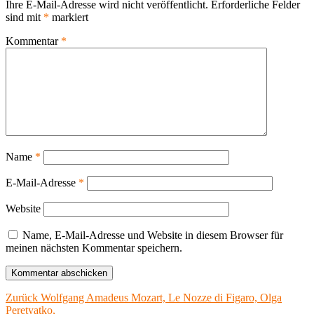
Ihre E-Mail-Adresse wird nicht veröffentlicht.
Erforderliche Felder
sind mit
*
markiert
Kommentar
*
Name
*
E-Mail-Adresse
*
Website
Name, E-Mail-Adresse und Website in diesem Browser für
meinen nächsten Kommentar speichern.
Beitragsnavigation
Vorheriger
Zurück
Wolfgang Amadeus Mozart, Le Nozze di Figaro, Olga
Beitrag:
Peretyatko,