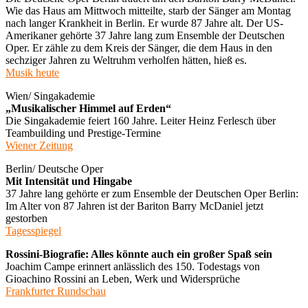
Wie das Haus am Mittwoch mitteilte, starb der Sänger am Montag
nach langer Krankheit in Berlin. Er wurde 87 Jahre alt. Der US-
Amerikaner gehörte 37 Jahre lang zum Ensemble der Deutschen
Oper. Er zähle zu dem Kreis der Sänger, die dem Haus in den
sechziger Jahren zu Weltruhm verholfen hätten, hieß es.
Musik heute
Wien/ Singakademie
„Musikalischer Himmel auf Erden“
Die Singakademie feiert 160 Jahre. Leiter Heinz Ferlesch über
Teambuilding und Prestige-Termine
Wiener Zeitung
Berlin/ Deutsche Oper
Mit Intensität und Hingabe
37 Jahre lang gehörte er zum Ensemble der Deutschen Oper Berlin:
Im Alter von 87 Jahren ist der Bariton Barry McDaniel jetzt
gestorben
Tagesspiegel
Rossini-Biografie: Alles könnte auch ein großer Spaß sein
Joachim Campe erinnert anlässlich des 150. Todestags von
Gioachino Rossini an Leben, Werk und Widersprüche
Frankfurter Rundschau