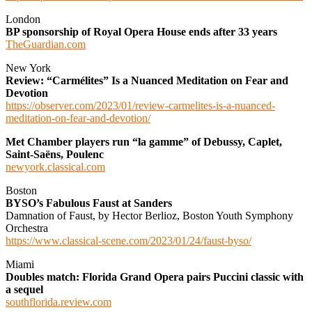
London
BP sponsorship of Royal Opera House ends after 33 years
TheGuardian.com
New York
Review: “Carmélites” Is a Nuanced Meditation on Fear and
Devotion
https://observer.com/2023/01/review-carmelites-is-a-nuanced-
meditation-on-fear-and-devotion/
Met Chamber players run “la gamme” of Debussy, Caplet,
Saint-Saëns, Poulenc
newyork.classical.com
Boston
BYSO’s Fabulous Faust at Sanders
Damnation of Faust, by Hector Berlioz, Boston Youth Symphony
Orchestra
https://www.classical-scene.com/2023/01/24/faust-byso/
Miami
Doubles match: Florida Grand Opera pairs Puccini classic with
a sequel
southflorida.review.com