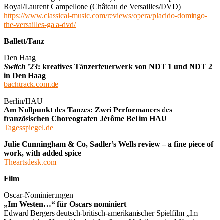
Royal/Laurent Campellone (Château de Versailles/DVD)
https://www.classical-music.com/reviews/opera/placido-domingo-
the-versailles-gala-dvd/
Ballett/Tanz
Den Haag
Switch ’23
: kreatives Tänzerfeuerwerk von NDT 1 und NDT 2
in Den Haag
bachtrack.com.de
Berlin/HAU
Am Nullpunkt des Tanzes: Zwei Performances des
französischen Choreografen Jérôme Bel im HAU
Tagesspiegel.de
Julie Cunningham & Co, Sadler’s Wells review – a fine piece of
work, with added spice
Theartsdesk.com
Film
Oscar-Nominierungen
„Im Westen…“ für Oscars nominiert
Edward Bergers deutsch-britisch-amerikanischer Spielfilm „Im