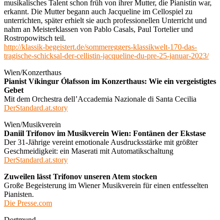
musikalisches Talent schon früh von ihrer Mutter, die Pianistin war,
erkannt. Die Mutter begann auch Jacqueline im Cellospiel zu
unterrichten, später erhielt sie auch professionellen Unterricht und
nahm an Meisterklassen von Pablo Casals, Paul Tortelier und
Rostropowitsch teil.
http://klassik-begeistert.de/sommereggers-klassikwelt-170-das-
tragische-schicksal-der-cellistin-jacqueline-du-pre-25-januar-2023/
Wien/Konzerthaus
Pianist Víkingur Ólafsson im Konzerthaus: Wie ein vergeistigtes
Gebet
Mit dem Orchestra dell’Accademia Nazionale di Santa Cecilia
DerStandard.at.story
Wien/Musikverein
Daniil Trifonov im Musikverein Wien: Fontänen der Ekstase
Der 31-Jährige vereint emotionale Ausdrucksstärke mit größter
Geschmeidigkeit: ein Maserati mit Automatikschaltung
DerStandard.at.story
Zuweilen lässt Trifonov unseren Atem stocken
Große Begeisterung im Wiener Musikverein für einen entfesselten
Pianisten.
Die Presse.com
Dortmund