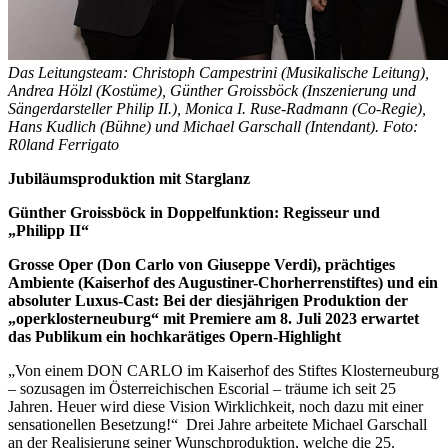
Das Leitungsteam: Christoph Campestrini (Musikalische Leitung),
Andrea Hölzl (Kostüme), Günther Groissböck (Inszenierung und
Sängerdarsteller Philip II.), Monica I. Ruse-Radmann (Co-Regie),
Hans Kudlich (Bühne) und Michael Garschall (Intendant). Foto:
R0land Ferrigato
Jubiläumsproduktion mit Starglanz
Günther Groissböck in Doppelfunktion: Regisseur und
„Philipp II“
Grosse Oper (Don Carlo von Giuseppe Verdi), prächtiges
Ambiente (Kaiserhof des Augustiner-Chorherrenstiftes) und ein
absoluter Luxus-Cast: Bei der diesjährigen Produktion der
„operklosterneuburg“ mit Premiere am 8. Juli 2023 erwartet
das Publikum ein hochkarätiges Opern-Highlight
„Von einem DON CARLO im Kaiserhof des Stiftes Klosterneuburg
– sozusagen im Österreichischen Escorial – träume ich seit 25
Jahren. Heuer wird diese Vision Wirklichkeit, noch dazu mit einer
sensationellen Besetzung!“ Drei Jahre arbeitete Michael Garschall
an der Realisierung seiner Wunschproduktion, welche die 25.