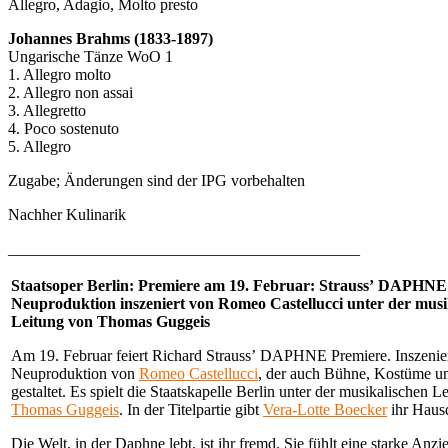
Allegro, Adagio, Molto presto
Johannes Brahms (1833-1897)
Ungarische Tänze WoO 1
1. Allegro molto
2. Allegro non assai
3. Allegretto
4. Poco sostenuto
5. Allegro
Zugabe; Änderungen sind der IPG vorbehalten
Nachher Kulinarik
____________________________________________
Staatsoper Berlin: Premiere am 19. Februar: Straussʼ DAPHNE 
Neuproduktion inszeniert von Romeo
Castellucci unter der mus
Leitung von Thomas Guggeis
Am 19. Februar feiert Richard Straussʼ DAPHNE Premiere. Inszenier
Neuproduktion von
Romeo Castellucci
, der auch Bühne, Kostüme u
gestaltet. Es spielt die Staatskapelle Berlin unter der musikalischen L
Thomas Guggeis
. In der Titelpartie gibt
Vera-Lotte Boecker
ihr Haus
Die Welt, in der Daphne lebt, ist ihr fremd. Sie fühlt eine starke Anz