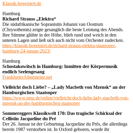
Klassik-begeistert.de
Hamburg
Richard Strauss „Elektra“
Die südafrikanische Sopranistin Johanni van Oostrum
(Chrysothemis) zeigte gesanglich die beste Leistung des Abends.
Ihre Stimme glühte in der Höhe, blieb rund und weich in den
unteren Lagen und ließ sich auch nicht vom Orchester zudecken.
https://klassik-begeistert.de/richard-strauss-elektra-staatsoper-
hamburg-24-januar-2023/
Hamburg
Schostakowitsch in Hamburg: Inmitten der Körpermusik
endlich Seelengesang
FrankfurterAllgemeine.net
Vielleicht doch Liebe? – „Lady Macbeth von Mzensk“ an der
Hamburgischen Staatsoper
https://www.nmz.de/online/vielleicht-doch-liebe-lady-macbeth-von-
mzensk-an-der-hamburgischen-staatsoper
Sommereggers Klassikwelt 170: Das tragische Schicksal der
Cellistin Jacqueline du Pré
Der 26. Januar ist der Geburtstag Jacqueline du Prés, die allerdings
bereits 1987 verstorben ist. In Oxford geboren, wurde ihr