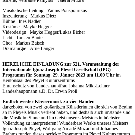
Ismène, Vertraute Pamyras Valeria Mudra
Musikalische Leitung Yannis Pouspourikas
Inszenierung Markus Dietz
Bühne Ines Nadler
Kostüme Mayke Hegger
Videodesign Mayke Hegger/Lukas Eicher
Licht Torsten Bante
Chor Markus Baisch
Dramaturgie Arne Langer
_______________________________________________________
HERZLICHE EINLADUNG zur 521. Veranstaltung der
Internationale Ignaz Joseph Pleyel Gesellschaft (IPG)
Programm für Sonntag, 29. Jänner 2023 um 11.00 Uhr
im
Bentonsaal des Pleyel Kulturzentrums
Ehrenschutz von Landeshauptfrau Johanna Mikl-Leitner,
Landeshauptmann a.D. Dr. Erwin Pröll
Endlich wieder Klaviermusik zu vier Händen
dargeboten von zwei großartigen Künstlerinnen die sich von Beginn
an in Pleyels Musik verliebt haben, und deshalb auch imstande sind
die Musik im Sinne und im Geist unseres Meisters in höchster
Vollendung zu interpretieren! Wunderbare Werke unseres Meisters
Ignaz Joseph Pleyel, Wolfgang Amadé Mozart und Johannes
Brahms runden dieses perfekte Programm im Pleyel Kulturzentrum