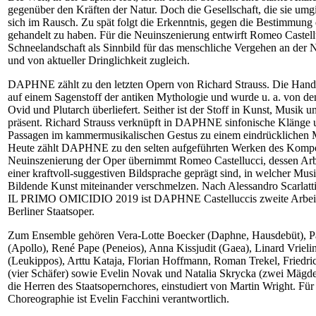
gegenüber den Kräften der Natur. Doch die Gesellschaft, die sie umgib
sich im Rausch. Zu spät folgt die Erkenntnis, gegen die Bestimmung
gehandelt zu haben. Für die Neuinszenierung entwirft Romeo Castell
Schneelandschaft als Sinnbild für das menschliche Vergehen an der Na
und von aktueller Dringlichkeit zugleich.
DAPHNE zählt zu den letzten Opern von Richard Strauss. Die Handl
auf einem Sagenstoff der antiken Mythologie und wurde u. a. von de
Ovid und Plutarch überliefert. Seither ist der Stoff in Kunst, Musik u
präsent. Richard Strauss verknüpft in DAPHNE sinfonische Klänge u
Passagen im kammermusikalischen Gestus zu einem eindrücklichen
Heute zählt DAPHNE zu den selten aufgeführten Werken des Kompo
Neuinszenierung der Oper übernimmt Romeo Castellucci, dessen Arb
einer kraftvoll-suggestiven Bildsprache geprägt sind, in welcher Mus
Bildende Kunst miteinander verschmelzen. Nach Alessandro Scarlatt
IL PRIMO OMICIDIO 2019 ist DAPHNE Castelluccis zweite Arbeit
Berliner Staatsoper.
Zum Ensemble gehören Vera-Lotte Boecker (Daphne, Hausdebüt), P
(Apollo), René Pape (Peneios), Anna Kissjudit (Gaea), Linard Vrieli
(Leukippos), Arttu Kataja, Florian Hoffmann, Roman Trekel, Friedr
(vier Schäfer) sowie Evelin Novak und Natalia Skrycka (zwei Mägde
die Herren des Staatsopernchores, einstudiert von Martin Wright. Für
Choreographie ist Evelin Facchini verantwortlich.