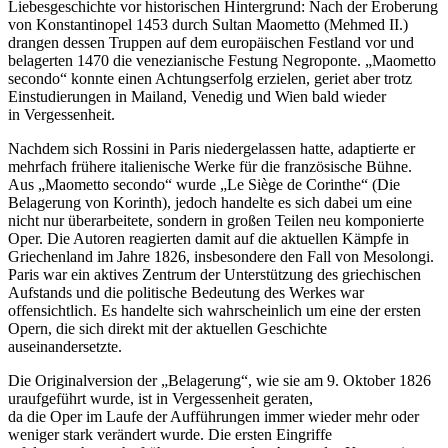
Liebesgeschichte vor historischen Hintergrund: Nach der Eroberung
von Konstantinopel 1453 durch Sultan Maometto (Mehmed II.)
drangen dessen Truppen auf dem europäischen Festland vor und
belagerten 1470 die venezianische Festung Negroponte. „Maometto
secondo“ konnte einen Achtungserfolg erzielen, geriet aber trotz
Einstudierungen in Mailand, Venedig und Wien bald wieder
in Vergessenheit.
Nachdem sich Rossini in Paris niedergelassen hatte, adaptierte er
mehrfach frühere italienische Werke für die französische Bühne.
Aus „Maometto secondo“ wurde „Le Siège de Corinthe“ (Die
Belagerung von Korinth), jedoch handelte es sich dabei um eine
nicht nur überarbeitete, sondern in großen Teilen neu komponierte
Oper. Die Autoren reagierten damit auf die aktuellen Kämpfe in
Griechenland im Jahre 1826, insbesondere den Fall von Mesolongi.
Paris war ein aktives Zentrum der Unterstützung des griechischen
Aufstands und die politische Bedeutung des Werkes war
offensichtlich. Es handelte sich wahrscheinlich um eine der ersten
Opern, die sich direkt mit der aktuellen Geschichte
auseinandersetzte.
Die Originalversion der „Belagerung“, wie sie am 9. Oktober 1826
uraufgeführt wurde, ist in Vergessenheit geraten,
da die Oper im Laufe der Aufführungen immer wieder mehr oder
weniger stark verändert wurde. Die ersten Eingriffe