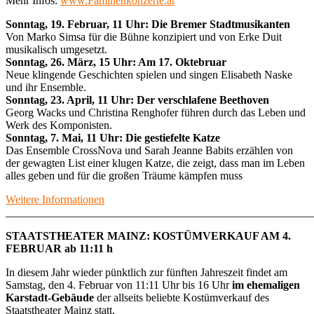
Mehr Infos:
www.Familienkonzerte.at
Sonntag, 19. Februar, 11 Uhr: Die Bremer Stadtmusikanten
Von Marko Simsa für die Bühne konzipiert und von Erke Duit
musikalisch umgesetzt.
Sonntag, 26. März, 15 Uhr: Am 17. Oktebruar
Neue klingende Geschichten spielen und singen Elisabeth Naske
und ihr Ensemble.
Sonntag, 23. April, 11 Uhr: Der verschlafene Beethoven
Georg Wacks und Christina Renghofer führen durch das Leben und
Werk des Komponisten.
Sonntag, 7. Mai, 11 Uhr: Die gestiefelte Katze
Das Ensemble CrossNova und Sarah Jeanne Babits erzählen von
der gewagten List einer klugen Katze, die zeigt, dass man im Leben
alles geben und für die großen Träume kämpfen muss
Weitere Informationen
_______________________________________________________
STAATSTHEATER MAINZ: KOSTÜMVERKAUF AM 4.
FEBRUAR ab 11:11 h
In diesem Jahr wieder pünktlich zur fünften Jahreszeit findet am
Samstag, den 4. Februar von 11:11 Uhr bis 16 Uhr
im ehemaligen
Karstadt-Gebäude
der allseits beliebte Kostümverkauf des
Staatstheater Mainz statt.