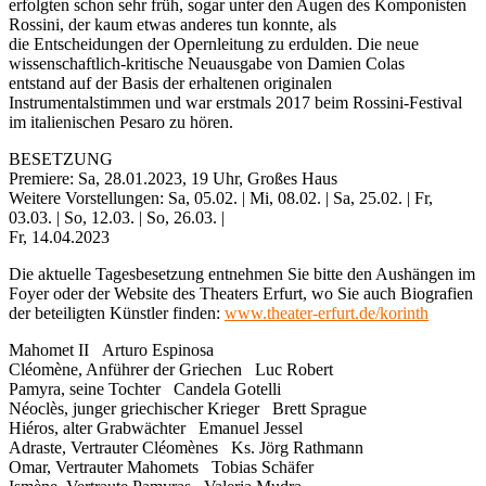
erfolgten schon sehr früh, sogar unter den Augen des Komponisten
Rossini, der kaum etwas anderes tun konnte, als
die Entscheidungen der Opernleitung zu erdulden. Die neue
wissenschaftlich-kritische Neuausgabe von Damien Colas
entstand auf der Basis der erhaltenen originalen
Instrumentalstimmen und war erstmals 2017 beim Rossini-Festival
im italienischen Pesaro zu hören.
BESETZUNG
Premiere: Sa, 28.01.2023, 19 Uhr, Großes Haus
Weitere Vorstellungen: Sa, 05.02. | Mi, 08.02. | Sa, 25.02. | Fr,
03.03. | So, 12.03. | So, 26.03. |
Fr, 14.04.2023
Die aktuelle Tagesbesetzung entnehmen Sie bitte den Aushängen im
Foyer oder der Website des Theaters Erfurt, wo Sie auch Biografien
der beteiligten Künstler finden:
www.theater-erfurt.de/korinth
Mahomet II Arturo Espinosa
Cléomène, Anführer der Griechen Luc Robert
Pamyra, seine Tochter Candela Gotelli
Néoclès, junger griechischer Krieger Brett Sprague
Hiéros, alter Grabwächter Emanuel Jessel
Adraste, Vertrauter Cléomènes Ks. Jörg Rathmann
Omar, Vertrauter Mahomets Tobias Schäfer