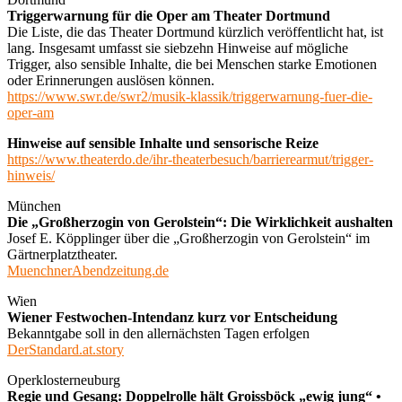
Triggerwarnung für die Oper am Theater Dortmund
Die Liste, die das Theater Dortmund kürzlich veröffentlicht hat, ist
lang. Insgesamt umfasst sie siebzehn Hinweise auf mögliche
Trigger, also sensible Inhalte, die bei Menschen starke Emotionen
oder Erinnerungen auslösen können.
https://www.swr.de/swr2/musik-klassik/triggerwarnung-fuer-die-
oper-am
Hinweise auf sensible Inhalte und sensorische Reize
https://www.theaterdo.de/ihr-theaterbesuch/barrierearmut/trigger-
hinweis/
München
Die „Großherzogin von Gerolstein“: Die Wirklichkeit aushalten
Josef E. Köpplinger über die „Großherzogin von Gerolstein“ im
Gärtnerplatztheater.
MuenchnerAbendzeitung.de
Wien
Wiener Festwochen-Intendanz kurz vor Entscheidung
Bekanntgabe soll in den allernächsten Tagen erfolgen
DerStandard.at.story
Operklosterneuburg
Regie und Gesang: Doppelrolle hält Groissböck „ewig jung“ •