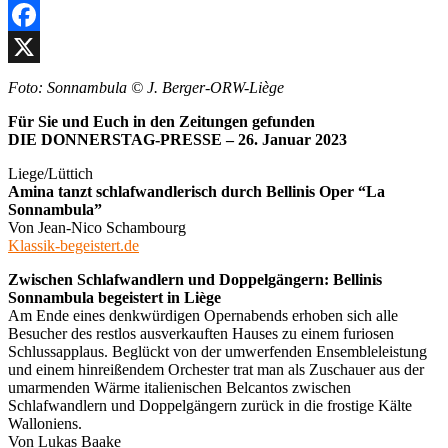
Facebook
X
Foto: Sonnambula © J. Berger-ORW-Liège
Für Sie und Euch in den Zeitungen gefunden
DIE DONNERSTAG-PRESSE – 26. Januar 2023
Liege/Lüttich
Amina tanzt schlafwandlerisch durch Bellinis Oper “La
Sonnambula”
Von Jean-Nico Schambourg
Klassik-begeistert.de
Zwischen Schlafwandlern und Doppelgängern: Bellinis
Sonnambula begeistert in Liège
Am Ende eines denkwürdigen Opernabends erhoben sich alle
Besucher des restlos ausverkauften Hauses zu einem furiosen
Schlussapplaus. Beglückt von der umwerfenden Ensembleleistung
und einem hinreißendem Orchester trat man als Zuschauer aus der
umarmenden Wärme italienischen Belcantos zwischen
Schlafwandlern und Doppelgängern zurück in die frostige Kälte
Walloniens.
Von Lukas Baake