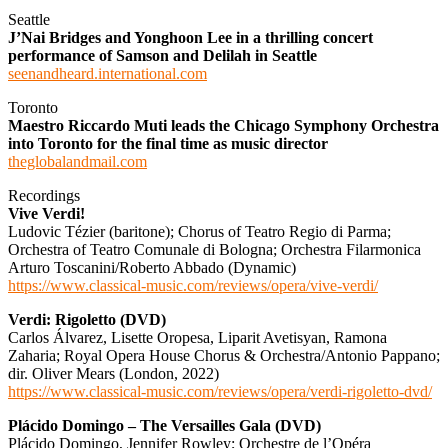
Seattle
J’Nai Bridges and Yonghoon Lee in a thrilling concert
performance of Samson and Delilah in Seattle
seenandheard.international.com
Toronto
Maestro Riccardo Muti leads the Chicago Symphony Orchestra
into Toronto for the final time as music director
theglobalandmail.com
Recordings
Vive Verdi!
Ludovic Tézier (baritone); Chorus of Teatro Regio di Parma;
Orchestra of Teatro Comunale di Bologna; Orchestra Filarmonica
Arturo Toscanini/Roberto Abbado (Dynamic)
https://www.classical-music.com/reviews/opera/vive-verdi/
Verdi: Rigoletto (DVD)
Carlos Álvarez, Lisette Oropesa, Liparit Avetisyan, Ramona
Zaharia; Royal Opera House Chorus & Orchestra/Antonio Pappano;
dir. Oliver Mears (London, 2022)
https://www.classical-music.com/reviews/opera/verdi-rigoletto-dvd/
Plácido Domingo – The Versailles Gala (DVD)
Plácido Domingo, Jennifer Rowley; Orchestre de l’Opéra