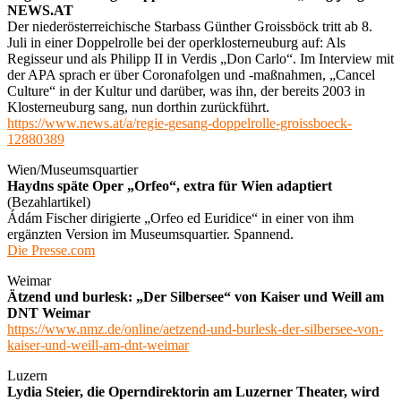
NEWS.AT
Der niederösterreichische Starbass Günther Groissböck tritt ab 8.
Juli in einer Doppelrolle bei der operklosterneuburg auf: Als
Regisseur und als Philipp II in Verdis „Don Carlo“. Im Interview mit
der APA sprach er über Coronafolgen und -maßnahmen, „Cancel
Culture“ in der Kultur und darüber, was ihn, der bereits 2003 in
Klosterneuburg sang, nun dorthin zurückführt.
https://www.news.at/a/regie-gesang-doppelrolle-groissboeck-
12880389
Wien/Museumsquartier
Haydns späte Oper „Orfeo“, extra für Wien adaptiert
(Bezahlartikel)
Ádám Fischer dirigierte „Orfeo ed Euridice“ in einer von ihm
ergänzten Version im Museumsquartier. Spannend.
Die Presse.com
Weimar
Ätzend und burlesk: „Der Silbersee“ von Kaiser und Weill am
DNT Weimar
https://www.nmz.de/online/aetzend-und-burlesk-der-silbersee-von-
kaiser-und-weill-am-dnt-weimar
Luzern
Lydia Steier, die Operndirektorin am Luzerner Theater, wird