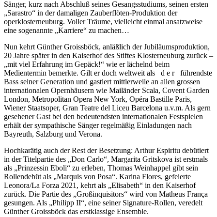
Sänger, kurz nach Abschluß seines Gesangsstudiums, seinen ersten
„Sarastro“ in der damaligen Zauberflöten-Produktion der
operklosterneuburg. Voller Träume, vielleicht einmal ansatzweise
eine sogenannte „Karriere“ zu machen…
Nun kehrt Günther Groissböck, anläßlich der Jubiläumsproduktion,
20 Jahre später in den Kaiserhof des Stiftes Klosterneuburg zurück –
„mit viel Erfahrung im Gepäck!“ wie er lächelnd beim
Medientermin bemerkte. Gilt er doch weltweit als d e r führendste
Bass seiner Generation und gastiert mittlerweile an allen grossen
internationalen Opernhäusern wie Mailänder Scala, Covent Garden
London, Metropolitan Opera New York, Opéra Bastille Paris,
Wiener Staatsoper, Gran Teatre del Liceu Barcelona u.v.m. Als gern
gesehener Gast bei den bedeutendsten internationalen Festspielen
erhält der sympathische Sänger regelmäßig Einladungen nach
Bayreuth, Salzburg und Verona.
Hochkarätig auch der Rest der Besetzung: Arthur Espiritu debütiert
in der Titelpartie des „Don Carlo“, Margarita Gritskova ist erstmals
als „Prinzessin Eboli“ zu erleben, Thomas Weinhappel gibt sein
Rollendebüt als „Marquis von Posa“. Karina Flores, gefeierte
Leonora/La Forza 2021, kehrt als „Elisabeth“ in den Kaiserhof
zurück. Die Partie des „Großinquisitors“ wird von Matheus França
gesungen. Als „Philipp II“, eine seiner Signature-Rollen, veredelt
Günther Groissböck das erstklassige Ensemble.