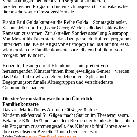
Veranstaltungsreihen heraus. Im sorgfältig kuratierten,
facettenreichen Programm finden sich insgesamt 17 musikalische,
literarische sowie Crossover-Formate.
Pianist Paul Gulda kuratiert die Reihe Gulda – Sonntagskünstler,
Schauspieler und Regisseur Georg Wacks stellt das Lobkowitzer
Ramasuri zusammen. Zur aktuellen Sonderausstellung Austropop.
Von Mozart bis Falco startet das dazu passende Rahmenprogramm
unter dem Titel Keine Angst vor Austropop und, last but not least,
widmen sich die Familienkonzerte speziell dem Publikum von
morgen: den Kindern.
Konzerte, Lesungen und Kleinkunst – interpretiert von
herausragenden Künstler*innen ihres jeweiligen Genres – werden
das Palais Lobkowitz zu einem lebendigen Spiel- und
Begegnungsort für alle Altersgruppen und verschiedenste
Communities machen.
Die vier Veranstaltungsreihen im Überblick
Familienkonzerte
Das von Marie-Theres Arnbom 2004 gegründete
Kindermusikfestival St. Gilgen macht Station im Theatermuseum.
Bekannte Künstler*innen aus dem Bereich der Kinder-Kultur haben
ein Programm zusammengestellt, das Kinder ab fünf Jahren sowie
ihre erwachsenen Begleiter*innen begeistern wird.