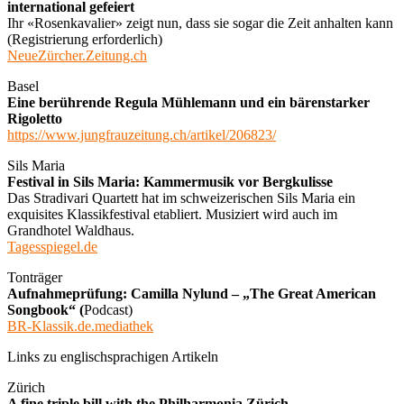
international gefeiert
Ihr «Rosenkavalier» zeigt nun, dass sie sogar die Zeit anhalten kann
(Registrierung erforderlich)
NeueZürcher.Zeitung.ch
Basel
Eine berührende Regula Mühlemann und ein bärenstarker
Rigoletto
https://www.jungfrauzeitung.ch/artikel/206823/
Sils Maria
Festival in Sils Maria: Kammermusik vor Bergkulisse
Das Stradivari Quartett hat im schweizerischen Sils Maria ein
exquisites Klassikfestival etabliert. Musiziert wird auch im
Grandhotel Waldhaus.
Tagesspiegel.de
Tonträger
Aufnahmeprüfung: Camilla Nylund – „The Great American
Songbook“ (
Podcast)
BR-Klassik.de.mediathek
Links zu englischsprachigen Artikeln
Zürich
A fine triple bill with the Philharmonia Zürich