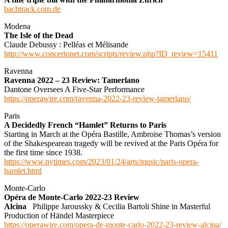
bachtrack.com.de
Modena
The Isle of the Dead
Claude Debussy : Pelléas et Mélisande
http://www.concertonet.com/scripts/review.php?ID_review=15411
Ravenna
Ravenna 2022 – 23 Review: Tamerlano
Dantone Oversees A Five-Star Performance
https://operawire.com/ravenna-2022-23-review-tamerlano/
Paris
A Decidedly French “Hamlet” Returns to Paris
Starting in March at the Opéra Bastille, Ambroise Thomas’s version
of the Shakespearean tragedy will be revived at the Paris Opéra for
the first time since 1938.
https://www.nytimes.com/2023/01/24/arts/music/paris-opera-
hamlet.html
Monte-Carlo
Opéra de Monte-Carlo 2022-23 Review
Alcina
Philippe Jaroussky & Cecilia Bartoli Shine in Masterful
Production of Händel Masterpiece
https://operawire.com/opera-de-monte-carlo-2022-23-review-alcina/