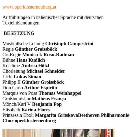
www.operklosterneuburg.at
Aufführungen in italienischer Sprache mit deutschen
Texteinblendungen
BESETZUNG
Musikalische Leitung
Christoph Campestrini
Regie
Günther Groissböck
Co-Regie
Monica I. Rusu-Radman
Bühne
Hans Kudlich
Kostüme
Andrea Hölzl
Chorleitung
Michael Schneider
Licht
Lukas Siman
Philipp II
Günther Groissböck
Don Carlo
Arthur Espiritu
Marquis von Posa
Thomas Weinhappel
Großinquisitor
Matheus França
Mönch/Karl V
Benjamin Pop
Elisabeth
Karina Flores
Prinzessin Eboli
Margarita Gritskova
Beethoven Philharmonie
Chor operklosterneuburg