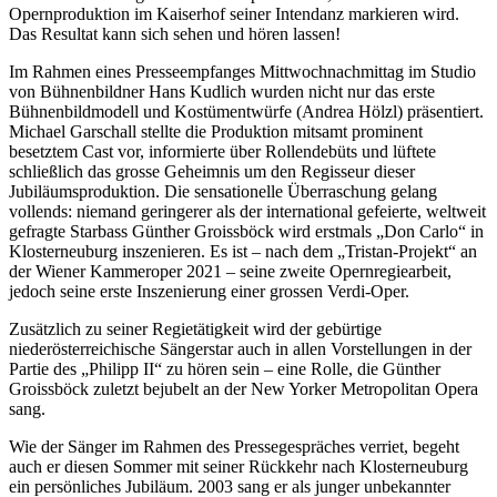
Opernproduktion im Kaiserhof seiner Intendanz markieren wird.
Das Resultat kann sich sehen und hören lassen!
Im Rahmen eines Presseempfanges Mittwochnachmittag im Studio
von Bühnenbildner Hans Kudlich wurden nicht nur das erste
Bühnenbildmodell und Kostümentwürfe (Andrea Hölzl) präsentiert.
Michael Garschall stellte die Produktion mitsamt prominent
besetztem Cast vor, informierte über Rollendebüts und lüftete
schließlich das grosse Geheimnis um den Regisseur dieser
Jubiläumsproduktion. Die sensationelle Überraschung gelang
vollends: niemand geringerer als der international gefeierte, weltweit
gefragte Starbass Günther Groissböck wird erstmals „Don Carlo“ in
Klosterneuburg inszenieren. Es ist – nach dem „Tristan-Projekt“ an
der Wiener Kammeroper 2021 – seine zweite Opernregiearbeit,
jedoch seine erste Inszenierung einer grossen Verdi-Oper.
Zusätzlich zu seiner Regietätigkeit wird der gebürtige
niederösterreichische Sängerstar auch in allen Vorstellungen in der
Partie des „Philipp II“ zu hören sein – eine Rolle, die Günther
Groissböck zuletzt bejubelt an der New Yorker Metropolitan Opera
sang.
Wie der Sänger im Rahmen des Pressegespräches verriet, begeht
auch er diesen Sommer mit seiner Rückkehr nach Klosterneuburg
ein persönliches Jubiläum. 2003 sang er als junger unbekannter