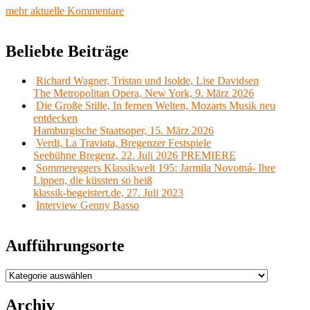
mehr aktuelle Kommentare
Beliebte Beiträge
Richard Wagner, Tristan und Isolde, Lise Davidsen
The Metropolitan Opera, New York, 9. März 2026
Die Große Stille, In fernen Welten, Mozarts Musik neu
entdecken
Hamburgische Staatsoper, 15. März 2026
Verdi, La Traviata, Bregenzer Festspiele
Seebühne Bregenz, 22. Juli 2026 PREMIERE
Sommereggers Klassikwelt 195: Jarmila Novotná- Ihre
Lippen, die küssten so heiß
klassik-begeistert.de, 27. Juli 2023
Interview Genny Basso
Aufführungsorte
Aufführungsorte
Archiv