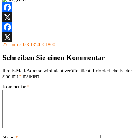
Facebook
X
Facebook
Veröffentlicht
Originalgröße
25. Juni 2023
1350 × 1800
X
am
Schreiben Sie einen Kommentar
Ihre E-Mail-Adresse wird nicht veröffentlicht.
Erforderliche Felder
sind mit
*
markiert
Kommentar
*
Name
*