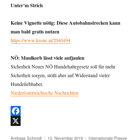
Unter’m Strich
Keine Vignette nötig: Diese Autobahnstrecken kann
man bald gratis nutzen
https://www.krone.at/2040494
NÖ: Maulkorb lässt viele aufjaulen
Sicherheit Neues NÖ Hundehaltegesetz soll für mehr
Sicherheit sorgen, stößt aber auf Widerstand vieler
Hundeliebhaber.
Niederösterreichische Nachrichten
F
a
X
Autor
Veröffentlicht
Kategorien
Andreas Schmidt
13. November 2019
Internationale Presse