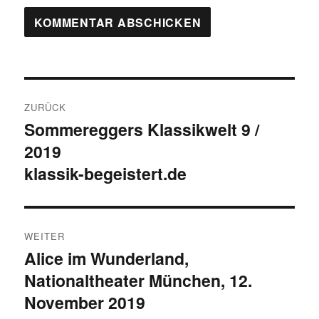
Beitragsnavigation
ZURÜCK
Sommereggers Klassikwelt 9 /
Vorheriger
2019
Beitrag:
klassik-begeistert.de
WEITER
Alice im Wunderland,
Nächster
Nationaltheater München, 12.
Beitrag:
November 2019