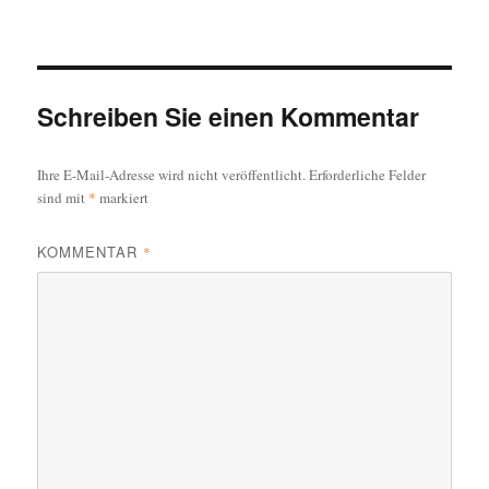
c
am
e
b
o
Schreiben Sie einen Kommentar
o
Ihre E-Mail-Adresse wird nicht veröffentlicht.
Erforderliche Felder
k
sind mit
*
markiert
KOMMENTAR
*