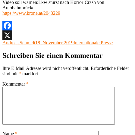
Video soll warnen:Lkw stürzt nach Horror-Crash von
Autobahnbrücke
https://www.krone.at/2043229
Facebook
Autor
Veröffentlicht
Kategorien
Andreas Schmidt
18. November 2019
Internationale Presse
X
am
Schreiben Sie einen Kommentar
Ihre E-Mail-Adresse wird nicht veröffentlicht.
Erforderliche Felder
sind mit
*
markiert
Kommentar
*
Name
*