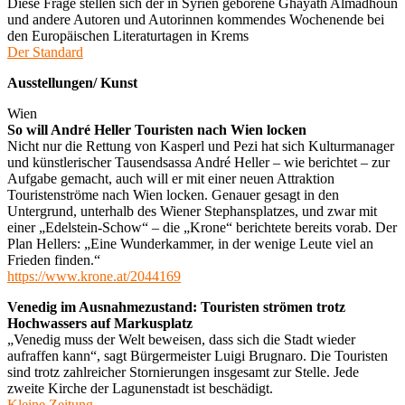
Diese Frage stellen sich der in Syrien geborene Ghayath Almadhoun
und andere Autoren und Autorinnen kommendes Wochenende bei
den Europäischen Literaturtagen in Krems
Der Standard
Ausstellungen/ Kunst
Wien
So will André Heller Touristen nach Wien locken
Nicht nur die Rettung von Kasperl und Pezi hat sich Kulturmanager
und künstlerischer Tausendsassa André Heller – wie berichtet – zur
Aufgabe gemacht, auch will er mit einer neuen Attraktion
Touristenströme nach Wien locken. Genauer gesagt in den
Untergrund, unterhalb des Wiener Stephansplatzes, und zwar mit
einer „Edelstein-Schow“ – die „Krone“ berichtete bereits vorab. Der
Plan Hellers: „Eine Wunderkammer, in der wenige Leute viel an
Frieden finden.“
https://www.krone.at/2044169
Venedig im Ausnahmezustand: Touristen strömen trotz
Hochwassers auf Markusplatz
„Venedig muss der Welt beweisen, dass sich die Stadt wieder
aufraffen kann“, sagt Bürgermeister Luigi Brugnaro. Die Touristen
sind trotz zahlreicher Stornierungen insgesamt zur Stelle. Jede
zweite Kirche der Lagunenstadt ist beschädigt.
Kleine Zeitung