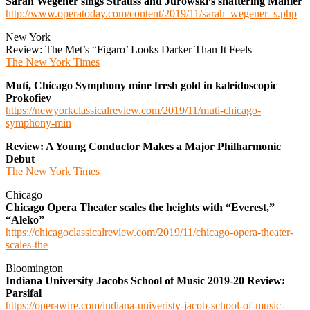
Sarah Wegener sings Strauss and Jurowski’s shattering Mahler
http://www.operatoday.com/content/2019/11/sarah_wegener_s.php
New York
Review: The Met’s “Figaro’ Looks Darker Than It Feels
The New York Times
Muti, Chicago Symphony mine fresh gold in kaleidoscopic
Prokofiev
https://newyorkclassicalreview.com/2019/11/muti-chicago-
symphony-min
Review: A Young Conductor Makes a Major Philharmonic
Debut
The New York Times
Chicago
Chicago Opera Theater scales the heights with “Everest,”
“Aleko”
https://chicagoclassicalreview.com/2019/11/chicago-opera-theater-
scales-the
Bloomington
Indiana University Jacobs School of Music 2019-20 Review:
Parsifal
https://operawire.com/indiana-univeristy-jacob-school-of-music-