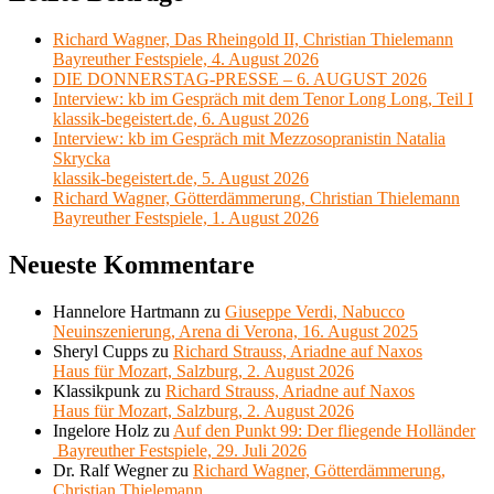
Richard Wagner, Das Rheingold II, Christian Thielemann
Bayreuther Festspiele, 4. August 2026
DIE DONNERSTAG-PRESSE – 6. AUGUST 2026
Interview: kb im Gespräch mit dem Tenor Long Long, Teil I
klassik-begeistert.de, 6. August 2026
Interview: kb im Gespräch mit Mezzosopranistin Natalia
Skrycka
klassik-begeistert.de, 5. August 2026
Richard Wagner, Götterdämmerung, Christian Thielemann
Bayreuther Festspiele, 1. August 2026
Neueste Kommentare
Hannelore Hartmann
zu
Giuseppe Verdi, Nabucco
Neuinszenierung, Arena di Verona, 16. August 2025
Sheryl Cupps
zu
Richard Strauss, Ariadne auf Naxos
Haus für Mozart, Salzburg, 2. August 2026
Klassikpunk
zu
Richard Strauss, Ariadne auf Naxos
Haus für Mozart, Salzburg, 2. August 2026
Ingelore Holz
zu
Auf den Punkt 99: Der fliegende Holländer
Bayreuther Festspiele, 29. Juli 2026
Dr. Ralf Wegner
zu
Richard Wagner, Götterdämmerung,
Christian Thielemann