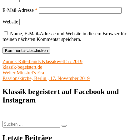
E-Mail-Adresse
*
Website
Name, E-Mail-Adresse und Website in diesem Browser für
meinen nächsten Kommentar speichern.
Beitragsnavigation
Vorheriger
Zurück
Ritterbands Klassikwelt 5 / 2019
Beitrag:
klassik-begeistert.de
Nächster
Weiter
Minstrel’s Era
Beitrag:
Passionskirche, Berlin , 17. November 2019
Klassik begeistert auf Facebook und
Instagram
Suchen
Suchen
nach:
Letzte Beiträge