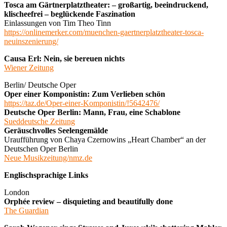
Tosca am Gärtnerplatztheater: – großartig, beeindruckend,
klischeefrei – beglückende Faszination
Einlassungen von Tim Theo Tinn
https://onlinemerker.com/muenchen-gaertnerplatztheater-tosca-
neuinszenierung/
Causa Erl: Nein, sie bereuen nichts
Wiener Zeitung
Berlin/ Deutsche Oper
Oper einer Komponistin: Zum Verlieben schön
https://taz.de/Oper-einer-Komponistin/!5642476/
Deutsche Oper Berlin: Mann, Frau, eine Schablone
Sueddeutsche Zeitung
Geräuschvolles Seelengemälde
Uraufführung von Chaya Czernowins „Heart Chamber“ an der
Deutschen Oper Berlin
Neue Musikzeitung/nmz.de
Englischsprachige Links
London
Orphée review – disquieting and beautifully done
The Guardian