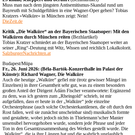
Muss man nach dem jüngsten Antisemitismus-Skandal rund um
Bayreuth mit Schuldgefühlen in eine Wagner-Oper gehen? Tobias
Kratzers »Walküre« in München zeigt: Nein!
DieZeit.de
Kritik „Die Walküre“ an der Bayerischen Staatsoper: Mit den
Walküren durch München reiten
(Bezhlartikel)
Tobias Kratzer schmiedet an der Bayerischen Staatsoper weiter an
seiner „Ring“-Deutung mit Witz, Wissen und reichlich Lokalkolorit.
SalzburgerNachrichten.at
Budapest/Müpa
Fr., 26. Juni 2026: (Béla-Bartók-Konzerthalle im Palast der
Künste): Richard Wagner, Die Walküre
Auch die heutige „Walküre“ gefiel mir (trotz gewisser Mängel im
Einzelnen) in ihrer Gesamtheit sehr gut, was zu einem besonders
großen Anteil der Dirigent Ádám Fischer verantwortete: Ergänzend
zu dem, was ich gestern zum „Rheingold“ schrieb, ist mir
aufgefallen, dass er heute in der „Walküre“ jede einzelne
Orchesterphrase (auch solche Orchesterkantilenen, die oft durch den
Rost fallen, weil sie zunächst unscheinbar sind) musikalisch formte
und gestaltete, wobei jedoch nichts in Thielemann’scher Manier
unsensibel hervorgehoben wurde, sondern jede Phrase und jeder
Ton in den Gesamtzusammenhang des Werkes gestellt wurde. Die
„Walküre“, die ja ihre Längen hat und die wahrlich unglaublich