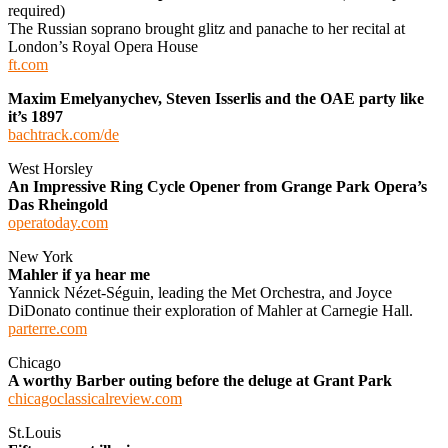
required)
The Russian soprano brought glitz and panache to her recital at
London’s Royal Opera House
ft.com
Maxim Emelyanychev, Steven Isserlis and the OAE party like
it’s 1897
bachtrack.com/de
West Horsley
An Impressive Ring Cycle Opener from Grange Park Opera’s
Das Rheingold
operatoday.com
New York
Mahler if ya hear me
Yannick Nézet-Séguin, leading the Met Orchestra, and Joyce
DiDonato continue their exploration of Mahler at Carnegie Hall.
parterre.com
Chicago
A worthy Barber outing before the deluge at Grant Park
chicagoclassicalreview.com
St.Louis