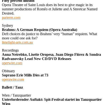
Fifty percent illusion
Opera Theatre of Saint Louis does its best to give magic in its
summer productions of Roméo et Juliette and A Streetcar Named
Desired.
parterre.com
Sydney
Brahms: A German Requiem (Opera Australia)
Deft choices do justice to Brahms’ very “human” requiem. What
more could one ask for?
limelight-arts.com.au
Recordings
Anna Netrebko, Lisette Oropesa, Juan Diego Flórez & Sondra
Radvanovsky Lead New CD/DVD Releases
operwire.com
Obituary
Soprano Erie Mills Dies at 73
operawire.com
Ballett / Tanz
Wien / Tanzquartier
Unterfordernder Auftakt: Spit-Festival startet im Tanzquartier
Wien