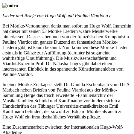
Lieder und Briefe von Hugo Wolf und Pauline Viardot u.a.
Bei Mörike-Vertonungen denkt man sofort an Hugo Wolf. Immerhin
hat dieser mit seinen 53 Mörike-Liedern wahre Meisterwerke
hinterlassen. Dass es aber auch von der französischen Komponistin
Pauline Viardot ein ganzes Dutzend an fantastischen Mörike-
Liedern gibt, ist kaum bekannt. Nun kommen diese Mörike-Lieder
erstmals in Gänze zur Aufführung (darunter ist sogar eine
wahrhaftige Uraufführung). Die Musikwissenschaftlerin und
Viardot-Expertin Prof. Dr. Natasha Loges gibt dabei einen
interessanten Einblick in das spannende Künstlerinnenleben von
Pauline Viardot.
In einer Mörike-Zeitkapsel stellt Dr. Gunilla Eschenbach vom DLA
Marbach neben Briefen von Pauline Viardot aus der Mörike-
Sammlung Berge das frisch erweiterte »Familienarchiv der
Musikerfamilien Schmid und Kauffmann« vor, in dem sich u.a.
Handschriften des Tübinger Universitäts-musikdirektors Emil
Kauffmann befinden, der sowohl zu Eduard Mörike als auch zu
Hugo Wolf ein freundschaftliches Verhältnis pflegte.
Eine Zusammenarbeit zwischen der Internationalen Hugo-Wolf-
Akademie