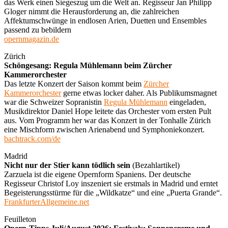
das Werk einen Siegeszug um die Welt an. Regisseur Jan Philipp
Gloger nimmt die Herausforderung an, die zahlreichen
Affektumschwünge in endlosen Arien, Duetten und Ensembles
passend zu bebildern
opernmagazin.de
Zürich
Schöngesang: Regula Mühlemann beim Zürcher
Kammerorchester
Das letzte Konzert der Saison kommt beim
Zürcher
Kammerorchester
gerne etwas locker daher. Als Publikumsmagnet
war die Schweizer Sopranistin
Regula Mühlemann
eingeladen,
Musikdirektor Daniel Hope leitete das Orchester vom ersten Pult
aus. Vom Programm her war das Konzert in der Tonhalle Zürich
eine Mischform zwischen Arienabend und Symphoniekonzert.
bachtrack.com/de
Madrid
Nicht nur der Stier kann tödlich sein
(Bezahlartikel)
Zarzuela ist die eigene Opernform Spaniens. Der deutsche
Regisseur Christof Loy inszeniert sie erstmals in Madrid und erntet
Begeisterungsstürme für die „Wildkatze“ und eine „Puerta Grande“.
FrankfurterAllgemeine.net
Feuilleton