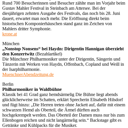
Rund 700 Besucherinnen und Besucher zählte man im Vorjahr beim
Gustav Mahler Festival in Steinbach am Attersee. Bei der
diesjährigen zehnten Ausgabe des Festivals, das noch bis 28. Juni
dauert, erwartet man noch mehr. Die Eröffnung direkt beim
historischen Komponierhäuschen stand ganz im Zeichen von
Mahlers dritter Symphonie.
krone.at
München
„Nonstop Nonsens“ bei Haydn: Dirigentin Hannigan überzieht
den Konzertwitz
(Bezahlartikel)
Die Münchner Philharmoniker unter der Dirigentin, Sängerin und
Tänzerin mit Werken von Haydn, Offenbach, Copland und Weill in
der Isarphilharmonie.
MuenchnerAbendzeitung.de
Berlin
Philharmoniker in Waldbühne
Klassik bei 41 Grad ganz hemdsärmelig Die Bühne liegt abends
glücklicherweise im Schatten, erklärt Sprecherin Elisabeth Hilsdorf
und fügt hinzu: „Die Herren treten ohne Jackett auf, dafür mit einem
schwarzen Hemd als Oberteil, die Ärmel dürften auch
hochgekrempelt werden. Das Oberteil der Damen muss nur bis zum
Ellenbogen reichen und nicht langärmelig sein.“ Backstage gibt es
Getränke und Kühlpacks für die Musiker.