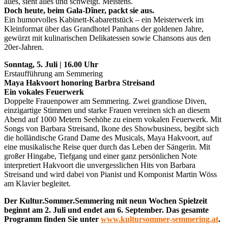
alles, sieht alles und schweigt. Meistens.
Doch heute, beim Gala-Dîner, packt sie aus.
Ein humorvolles Kabinett-Kabarettstück – ein Meisterwerk im
Kleinformat über das Grandhotel Panhans der goldenen Jahre,
gewürzt mit kulinarischen Delikatessen sowie Chansons aus den
20er-Jahren.
Sonntag, 5. Juli | 16.00 Uhr
Erstaufführung am Semmering
Maya Hakvoort honoring Barbra Streisand
Ein vokales Feuerwerk
Doppelte Frauenpower am Semmering. Zwei grandiose Diven,
einzigartige Stimmen und starke Frauen vereinen sich an diesem
Abend auf 1000 Metern Seehöhe zu einem vokalen Feuerwerk. Mit
Songs von Barbara Streisand, Ikone des Showbusiness, begibt sich
die holländische Grand Dame des Musicals, Maya Hakvoort, auf
eine musikalische Reise quer durch das Leben der Sängerin. Mit
großer Hingabe, Tiefgang und einer ganz persönlichen Note
interpretiert Hakvoort die unvergesslichen Hits von Barbara
Streisand und wird dabei von Pianist und Komponist Martin Wöss
am Klavier begleitet.
Der Kultur.Sommer.Semmering mit neun Wochen Spielzeit
beginnt am 2. Juli und endet am 6. September. Das gesamte
Programm finden Sie unter
www.kultursommer-semmering.at
.