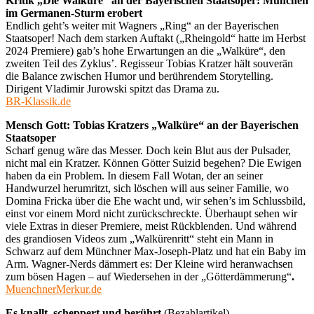
Kritik „Die Walküre“ an der Bayerischen Staatsoper: München
im Germanen-Sturm erobert
Endlich geht’s weiter mit Wagners „Ring“ an der Bayerischen
Staatsoper! Nach dem starken Auftakt („Rheingold“ hatte im Herbst
2024 Premiere) gab’s hohe Erwartungen an die „Walküre“, den
zweiten Teil des Zyklus’. Regisseur Tobias Kratzer hält souverän
die Balance zwischen Humor und berührendem Storytelling.
Dirigent Vladimir Jurowski spitzt das Drama zu.
BR-Klassik.de
Mensch Gott: Tobias Kratzers „Walküre“ an der Bayerischen
Staatsoper
Scharf genug wäre das Messer. Doch kein Blut aus der Pulsader,
nicht mal ein Kratzer. Können Götter Suizid begehen? Die Ewigen
haben da ein Problem. In diesem Fall Wotan, der an seiner
Handwurzel herumritzt, sich löschen will aus seiner Familie, wo
Domina Fricka über die Ehe wacht und, wir sehen’s im Schlussbild,
einst vor einem Mord nicht zurückschreckte. Überhaupt sehen wir
viele Extras in dieser Premiere, meist Rückblenden. Und während
des grandiosen Videos zum „Walkürenritt“ steht ein Mann in
Schwarz auf dem Münchner Max-Joseph-Platz und hat ein Baby im
Arm. Wagner-Nerds dämmert es: Der Kleine wird heranwachsen
zum bösen Hagen – auf Wiedersehen in der „Götterdämmerung“
.
MuenchnerMerkur.de
Es knallt, scheppert und berührt
(Bezahlartikel)