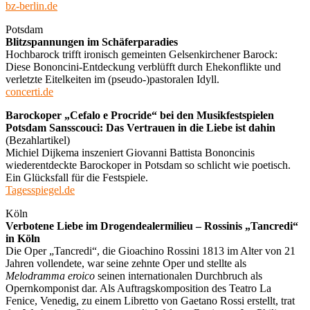
bz-berlin.de
Potsdam
Blitzspannungen im Schäferparadies
Hochbarock trifft ironisch gemeinten Gelsenkirchener Barock:
Diese Bononcini-Entdeckung verblüfft durch Ehekonflikte und
verletzte Eitelkeiten im (pseudo-)pastoralen Idyll.
concerti.de
Barockoper „Cefalo e Procride“ bei den Musikfestspielen
Potsdam Sansscouci: Das Vertrauen in die Liebe ist dahin
(Bezahlartikel)
Michiel Dijkema inszeniert Giovanni Battista Bononcinis
wiederentdeckte Barockoper in Potsdam so schlicht wie poetisch.
Ein Glücksfall für die Festspiele.
Tagesspiegel.de
Köln
Verbotene Liebe im Drogendealermilieu – Rossinis „Tancredi“
in Köln
Die Oper „Tancredi“, die Gioachino Rossini 1813 im Alter von 21
Jahren vollendete, war seine zehnte Oper und stellte als
Melodramma eroico
seinen internationalen Durchbruch als
Opernkomponist dar. Als Auftragskomposition des Teatro La
Fenice, Venedig, zu einem Libretto von Gaetano Rossi erstellt, trat