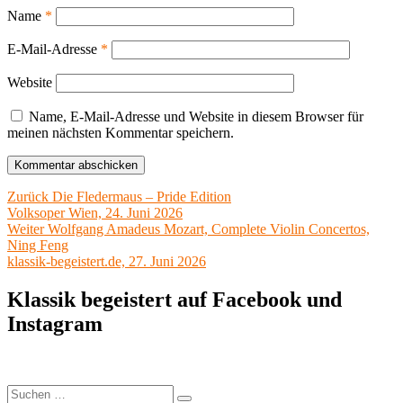
Name
*
E-Mail-Adresse
*
Website
Name, E-Mail-Adresse und Website in diesem Browser für
meinen nächsten Kommentar speichern.
Beitragsnavigation
Vorheriger
Zurück
Die Fledermaus – Pride Edition
Beitrag:
Volksoper Wien, 24. Juni 2026
Nächster
Weiter
Wolfgang Amadeus Mozart, Complete Violin Concertos,
Beitrag:
Ning Feng
klassik-begeistert.de, 27. Juni 2026
Klassik begeistert auf Facebook und
Instagram
Suchen