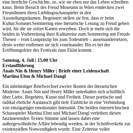
eine herrliche Geschichte, so, wie sie eben nur das Leben schreiben
kann. Beim Besuch des Freud Museums in Wien entdecken zwei
Freundinnen ihren Lieblingsschauspieler in den
Ausstellungsräumen. Begeistert stellen sie fest, dass er beim
Kultur.Sommer.Semmering eine literarische Lesung zu Freud geben
wird, für die sie sofort Karten erwerben. Doch je mehr sich die
beiden in Vorbereitung ihrer Kulturreise zum Semmering mit Freuds
Thesen – vom Lustprinzip bis zum Todestrieb – auseinandersetzen,
desto weiter entfernen sie sich voneinander. Bis es bei der
Eröffnungsfeier des Festivals zum Eklat kommt.
Samstag, 4. Juli | 15.00 Uhr
Erstaufführung
Anaïs Nin & Henry Miller | Briefe einer Leidenschaft
Martina Ebm & Michael Dangl
Ein inbrünstiger Briefwechsel zweier Ikonen der literarischen
Moderne: Anaïs Nin und Henry Miller unterhalten sich schriftlich
über Liebe, Begehren, Kunst und Freiheit. Dieser poetische und
radikal ehrliche Austausch gibt tiefe Einblicke in eine Verbindung
von einzigartiger emotionaler Intensität. Die beiden österreichischen
Schauspieler Martina Ebm und Michael Dangl verleihen diesen
faszinierenden Texten Stimme und lassen dabei eine
außergewöhnliche Affäre lebendig werden, in der Schriftverkehr zur
existenziellen Notwendigkeit wurde. Eine Zeitreise voller