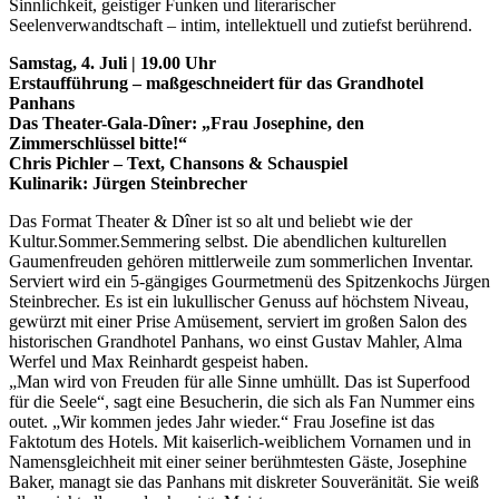
Sinnlichkeit, geistiger Funken und literarischer
Seelenverwandtschaft – intim, intellektuell und zutiefst berührend.
Samstag, 4. Juli | 19.00 Uhr
Erstaufführung – maßgeschneidert für das Grandhotel
Panhans
Das Theater-Gala-Dîner: „Frau Josephine, den
Zimmerschlüssel bitte!“
Chris Pichler – Text, Chansons & Schauspiel
Kulinarik: Jürgen Steinbrecher
Das Format Theater & Dîner ist so alt und beliebt wie der
Kultur.Sommer.Semmering selbst. Die abendlichen kulturellen
Gaumenfreuden gehören mittlerweile zum sommerlichen Inventar.
Serviert wird ein 5-gängiges Gourmetmenü des Spitzenkochs Jürgen
Steinbrecher. Es ist ein lukullischer Genuss auf höchstem Niveau,
gewürzt mit einer Prise Amüsement, serviert im großen Salon des
historischen Grandhotel Panhans, wo einst Gustav Mahler, Alma
Werfel und Max Reinhardt gespeist haben.
„Man wird von Freuden für alle Sinne umhüllt. Das ist Superfood
für die Seele“, sagt eine Besucherin, die sich als Fan Nummer eins
outet. „Wir kommen jedes Jahr wieder.“ Frau Josefine ist das
Faktotum des Hotels. Mit kaiserlich-weiblichem Vornamen und in
Namensgleichheit mit einer seiner berühmtesten Gäste, Josephine
Baker, managt sie das Panhans mit diskreter Souveränität. Sie weiß