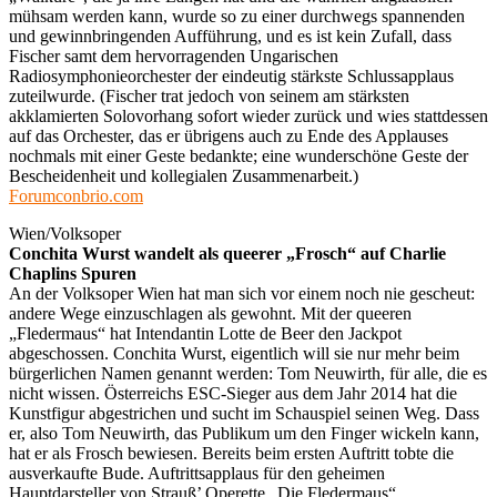
mühsam werden kann, wurde so zu einer durchwegs spannenden
und gewinnbringenden Aufführung, und es ist kein Zufall, dass
Fischer samt dem hervorragenden Ungarischen
Radiosymphonieorchester der eindeutig stärkste Schlussapplaus
zuteilwurde. (Fischer trat jedoch von seinem am stärksten
akklamierten Solovorhang sofort wieder zurück und wies stattdessen
auf das Orchester, das er übrigens auch zu Ende des Applauses
nochmals mit einer Geste bedankte; eine wunderschöne Geste der
Bescheidenheit und kollegialen Zusammenarbeit.)
Forumconbrio.com
Wien/Volksoper
Conchita Wurst wandelt als queerer „Frosch“ auf Charlie
Chaplins Spuren
An der Volksoper Wien hat man sich vor einem noch nie gescheut:
andere Wege einzuschlagen als gewohnt. Mit der queeren
„Fledermaus“ hat Intendantin Lotte de Beer den Jackpot
abgeschossen. Conchita Wurst, eigentlich will sie nur mehr beim
bürgerlichen Namen genannt werden: Tom Neuwirth, für alle, die es
nicht wissen. Österreichs ESC-Sieger aus dem Jahr 2014 hat die
Kunstfigur abgestrichen und sucht im Schauspiel seinen Weg. Dass
er, also Tom Neuwirth, das Publikum um den Finger wickeln kann,
hat er als Frosch bewiesen. Bereits beim ersten Auftritt tobte die
ausverkaufte Bude. Auftrittsapplaus für den geheimen
Hauptdarsteller von Strauß’ Operette „Die Fledermaus“.