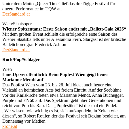
Unter dem Motto „Queer Time“ lief das dreitägige Festival für
queere Performance im TQW an
DerStandard.at
Wien/Staatsoper
Wiener Spitzentanz: Erste Saison endet mit „Ballett-Gala 2026“
Mit dem großen Event schließt die erfolgreiche erste Saison des
Wiener Staatsballetts unter Alessandra Ferri. Stargast ist der britische
Ballettchoreograf Frederick Ashton
DerStandard.at
Rock/Pop/Schlager
Wien
Line-Up veröffentlicht: Beim Popfest Wien geigt heuer
Marianne Mendt auf
Das Popfest Wien vom 23. bis 26. Juli bietet auch heuer eine
Vielzahl an heimischen Acts bei freiem Eintritt. Auf der Seebühne
vor der Karlskirche treten etwa Marianne Mendt, Anna Buchegger,
Purple und EN60 auf. Das Spektrum geht über Generationen und
reicht von Pop bis Rap. Das „Popfesttier“ ist diesmal ein Pudel.
„Wir wissen, wie wichtig es ist, sich aufzupudeln, in Zeiten wie
diesen“, so Robert Rotifer, der das Festival seit Beginn begleitet, am
Donnerstag vor Medien.
krone.at