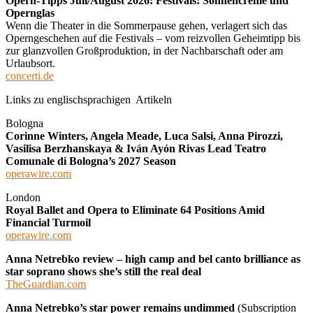
Opern-Tipps Juli/August 2026: Festivals: Sonnencreme und
Opernglas
Wenn die Theater in die Sommerpause gehen, verlagert sich das
Operngeschehen auf die Festivals – vom reizvollen Geheimtipp bis
zur glanzvollen Großproduktion, in der Nachbarschaft oder am
Urlaubsort.
concerti.de
Links zu englischsprachigen Artikeln
Bologna
Corinne Winters, Angela Meade, Luca Salsi, Anna Pirozzi,
Vasilisa Berzhanskaya & Iván Ayón Rivas Lead Teatro
Comunale di Bologna’s 2027 Season
operawire.com
London
Royal Ballet and Opera to Eliminate 64 Positions Amid
Financial Turmoil
operawire.com
Anna Netrebko review – high camp and bel canto brilliance as
star soprano shows she’s still the real deal
TheGuardian.com
Anna Netrebko’s star power remains undimmed
(Subscription