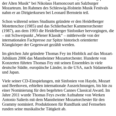
der Alten Musik“ bei Nikolaus Harnoncourt am Salzburger
Mozarteum. Im Rahmen des Schleswig-Holstein Musik Festivals
nahm er an Dirigierkursen bei Leonard Bernstein teil.
Schon während seines Studiums gründete er den Heidelberger
Motettenchor (1985) und das Schlierbacher Kammerorchester
(1987), aus dem 1993 die Heidelberger Sinfoniker hervorgingen, die
– mit Schwerpunkt „Wiener Klassik“ – mittlerweile von der
internationalen Fachpresse zur Spitze historisch orientierter
Klangkörper der Gegenwart gezählt werden.
Im gleichen Jahr gründete Thomas Fey im Hinblick auf das Mozart-
Jubiläum 2006 das Mannheimer Mozartorchester. Hunderte von
Konzerten führten Thomas Fey mit seinen Ensembles in viele
deutsche Städte, europäische Länder, in die USA, nach Südamerika
und Japan.
Viele seiner CD-Einspielungen, mit Sinfonien von Haydn, Mozart
und Beethoven, erhielten internationale Auszeichnungen, bis hin zu
einer Nominierung für den begehrten Cannes Classical Award. Im
Jahre 2011 wurde Thomas Feys zweite Aufnahme von Werken
Antonio Salieris mit dem Mannheimer Mozartorchester für den
Grammy nominiert. Produktionen für Rundfunk und Fernsehen
runden seine musikalische Tätigkeit ab.