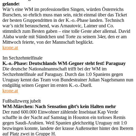
gelande
t
Wär’s eine WM im professionellen Singen, würden Österreichs
Burschen, so ehrlich muss man sein, nicht einmal über das Ticket
der besten Gruppendritten in der K.-o.-Phase landen. Technisch
war’s nicht berauschend, was Arnautovic, Laimer und Co.
stimmlich zum Besten gaben – eine tolle Geste aber allemal. David
Alaba wurde mit Ständchen und Torte zu seinem 34er, den er am
Mittwoch feierte, von der Mannschaft beglückt.
krone.at
Im Sechzehntelfinale
K.-o.-Phase: Deutschlands WM-Gegner steht fest! Paraguay
Die deutsche Nationalmannschaft trifft bei der WM im
Sechzehntelfinale auf Paraguay. Durch das 1:0 Spaniens gegen
Uruguay kennt das Team von Bundestrainer Julian Nagelsmann nun
endgültig seinen Gegner im ersten K.-o.-Duell.
krone.at
Fußballzwerg jubelt
WM-Märchen: Nach Sensation gibt’s kein Halten mehr
Der rund 600.000 Einwohner zählende Inselstaat Kap Verde
schaffte in der Nacht auf Samstag in Houston ein torloses Remis
gegen Saudi-Arabien. Weil Spanien gleichzeitig Uruguay mit 1:0
bezwingen konnte, landete der krasse Außenseiter hinter den Iberern
auf Platz zwei in Gruppe H.