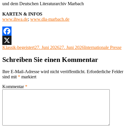
und dem Deutschen Literaturarchiv Marbach
KARTEN & INFOS
www.ihwa.de
;
www.dla-marbach.de
Facebook
Autor
Veröffentlicht
Kategorien
Klassik-begeistert
27. Juni 2026
27. Juni 2026
Internationale Presse
X
am
Schreiben Sie einen Kommentar
Ihre E-Mail-Adresse wird nicht veröffentlicht.
Erforderliche Felder
sind mit
*
markiert
Kommentar
*