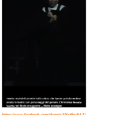
https://www.facebook.com/share/v/1Nyt9zc8AZ/