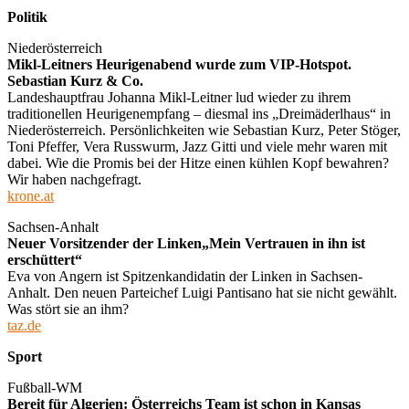
Politik
Niederösterreich
Mikl-Leitners Heurigenabend wurde zum VIP-Hotspot.
Sebastian Kurz & Co.
Landeshauptfrau Johanna Mikl‑Leitner lud wieder zu ihrem
traditionellen Heurigenempfang – diesmal ins „Dreimäderlhaus“ in
Niederösterreich. Persönlichkeiten wie Sebastian Kurz, Peter Stöger,
Toni Pfeffer, Vera Russwurm, Jazz Gitti und viele mehr waren mit
dabei. Wie die Promis bei der Hitze einen kühlen Kopf bewahren?
Wir haben nachgefragt.
krone.at
Sachsen-Anhalt
Neuer Vorsitzender der Linken„Mein Vertrauen in ihn ist
erschüttert“
Eva von Angern ist Spitzenkandidatin der Linken in Sachsen-
Anhalt. Den neuen Parteichef Luigi Pantisano hat sie nicht gewählt.
Was stört sie an ihm?
taz.de
Sport
Fußball-WM
Bereit für Algerien: Österreichs Team ist schon in Kansas