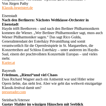
Von Jürgen Pathy
Klassik-begeistert.de
Eisenstadt
Nach den Berlinern: Nächstes Weltklasse-Orchester in
Eisenstadt
Haydn trifft Beethoven – und nach den Berliner Philharmonikern
kommen die Wiener. „Wer Berliner Philharmoniker sagt, muss auch
Wiener Philharmoniker sagen.“ Das sagt Rico Gulda,
Generalintendant der Esterházy Privatstiftung und somit
verantwortlich für die Opernfestspiele in St. Margarethen, die
Konzertreihen auf Schloss Esterházy – unter anderem im Haydn-
Saal, einem der prachtvollsten Konzertsäle Europas – und vieles
mehr.
Kurier.at
Bayreuth
Fried­man, „Rienzi“und viel Chaos
Dass Richard Wag­ner auch ein Anti­se­mit war und Hit­ler seine
Opern liebte, das steht fest. Aber wie geht das welt­weit ein­zig­ar­tige
Klas­sik-festi­val damit um?
pressreader.com
Steinbach/Attersee
Gustav Mahler im winzigen Häuschen mit Seeblick