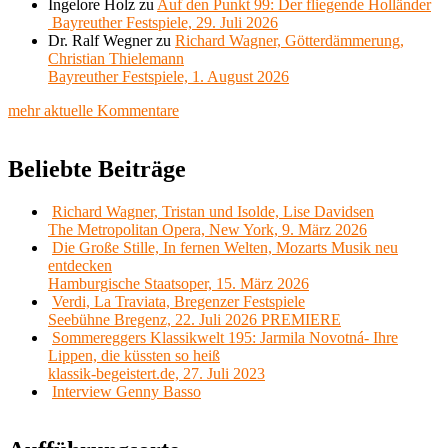
Ingelore Holz
zu
Auf den Punkt 99: Der fliegende Holländer
Bayreuther Festspiele, 29. Juli 2026
Dr. Ralf Wegner
zu
Richard Wagner, Götterdämmerung,
Christian Thielemann
Bayreuther Festspiele, 1. August 2026
mehr aktuelle Kommentare
Beliebte Beiträge
Richard Wagner, Tristan und Isolde, Lise Davidsen
The Metropolitan Opera, New York, 9. März 2026
Die Große Stille, In fernen Welten, Mozarts Musik neu
entdecken
Hamburgische Staatsoper, 15. März 2026
Verdi, La Traviata, Bregenzer Festspiele
Seebühne Bregenz, 22. Juli 2026 PREMIERE
Sommereggers Klassikwelt 195: Jarmila Novotná- Ihre
Lippen, die küssten so heiß
klassik-begeistert.de, 27. Juli 2023
Interview Genny Basso