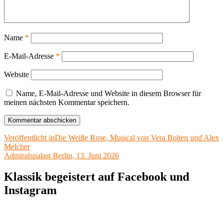
Name
*
E-Mail-Adresse
*
Website
Name, E-Mail-Adresse und Website in diesem Browser für
meinen nächsten Kommentar speichern.
Beitragsnavigation
Veröffentlicht in
Die Weiße Rose, Musical von Vera Bolten und Alex
Melcher
Admiralspalast Berlin, 13. Juni 2026
Klassik begeistert auf Facebook und
Instagram