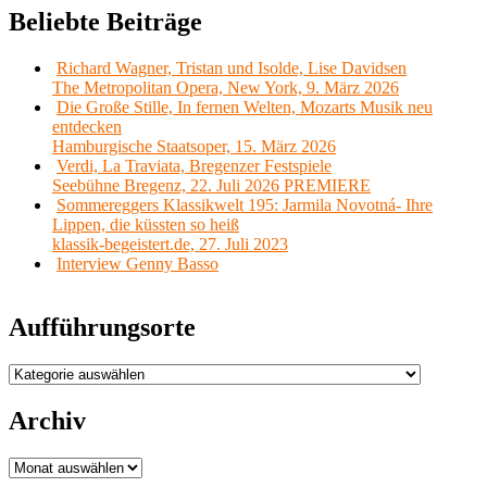
Beliebte Beiträge
Richard Wagner, Tristan und Isolde, Lise Davidsen
The Metropolitan Opera, New York, 9. März 2026
Die Große Stille, In fernen Welten, Mozarts Musik neu
entdecken
Hamburgische Staatsoper, 15. März 2026
Verdi, La Traviata, Bregenzer Festspiele
Seebühne Bregenz, 22. Juli 2026 PREMIERE
Sommereggers Klassikwelt 195: Jarmila Novotná- Ihre
Lippen, die küssten so heiß
klassik-begeistert.de, 27. Juli 2023
Interview Genny Basso
Aufführungsorte
Aufführungsorte
Archiv
Archiv