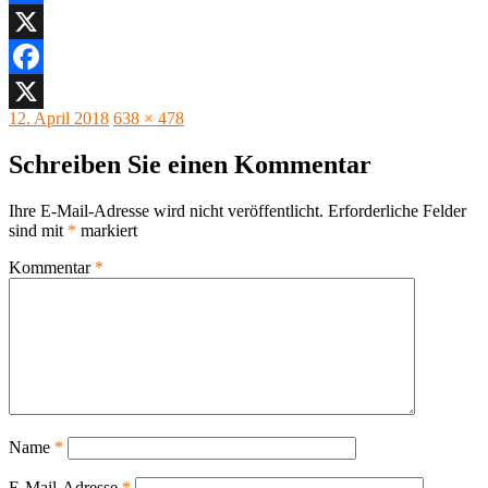
Facebook
X
Facebook
Veröffentlicht
Originalgröße
12. April 2018
638 × 478
X
am
Schreiben Sie einen Kommentar
Ihre E-Mail-Adresse wird nicht veröffentlicht.
Erforderliche Felder
sind mit
*
markiert
Kommentar
*
Name
*
E-Mail-Adresse
*