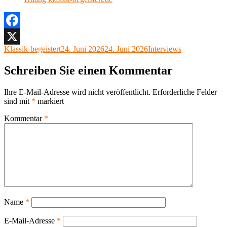
Facebook
Autor
Veröffentlicht
Kategorien
Klassik-begeistert
24. Juni 2026
24. Juni 2026
Interviews
X
am
Schreiben Sie einen Kommentar
Ihre E-Mail-Adresse wird nicht veröffentlicht.
Erforderliche Felder
sind mit
*
markiert
Kommentar
*
Name
*
E-Mail-Adresse
*