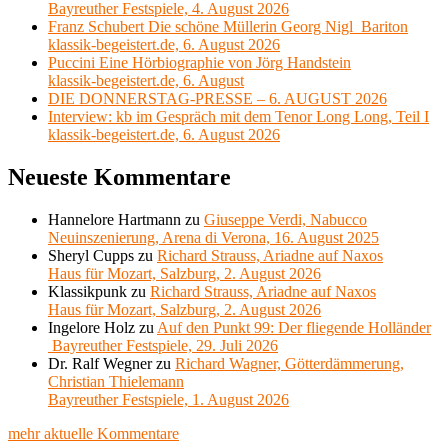
Bayreuther Festspiele, 4. August 2026
Franz Schubert Die schöne Müllerin Georg Nigl Bariton
klassik-begeistert.de, 6. August 2026
Puccini Eine Hörbiographie von Jörg Handstein
klassik-begeistert.de, 6. August
DIE DONNERSTAG-PRESSE – 6. AUGUST 2026
Interview: kb im Gespräch mit dem Tenor Long Long, Teil I
klassik-begeistert.de, 6. August 2026
Neueste Kommentare
Hannelore Hartmann
zu
Giuseppe Verdi, Nabucco
Neuinszenierung, Arena di Verona, 16. August 2025
Sheryl Cupps
zu
Richard Strauss, Ariadne auf Naxos
Haus für Mozart, Salzburg, 2. August 2026
Klassikpunk
zu
Richard Strauss, Ariadne auf Naxos
Haus für Mozart, Salzburg, 2. August 2026
Ingelore Holz
zu
Auf den Punkt 99: Der fliegende Holländer
Bayreuther Festspiele, 29. Juli 2026
Dr. Ralf Wegner
zu
Richard Wagner, Götterdämmerung,
Christian Thielemann
Bayreuther Festspiele, 1. August 2026
mehr aktuelle Kommentare