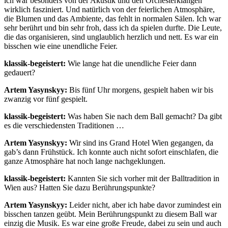
ich war besonders von der Akustik und den Orchesterklängen
wirklich fasziniert. Und natürlich von der feierlichen Atmosphäre,
die Blumen und das Ambiente, das fehlt in normalen Sälen. Ich war
sehr berührt und bin sehr froh, dass ich da spielen durfte. Die Leute,
die das organisieren, sind unglaublich herzlich und nett. Es war ein
bisschen wie eine unendliche Feier.
klassik-begeistert:
Wie lange hat die unendliche Feier dann
gedauert?
Artem Yasynskyy:
Bis fünf Uhr morgens, gespielt haben wir bis
zwanzig vor fünf gespielt.
klassik-begeistert:
Was haben Sie nach dem Ball gemacht? Da gibt
es die verschiedensten Traditionen …
Artem Yasynskyy:
Wir sind ins Grand Hotel Wien gegangen, da
gab’s dann Frühstück. Ich konnte auch nicht sofort einschlafen, die
ganze Atmosphäre hat noch lange nachgeklungen.
klassik-begeistert:
Kannten Sie sich vorher mit der Balltradition in
Wien aus? Hatten Sie dazu Berührungspunkte?
Artem Yasynskyy:
Leider nicht, aber ich habe davor zumindest ein
bisschen tanzen geübt. Mein Berührungspunkt zu diesem Ball war
einzig die Musik. Es war eine große Freude, dabei zu sein und auch