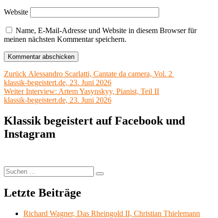
Website
Name, E-Mail-Adresse und Website in diesem Browser für
meinen nächsten Kommentar speichern.
Beitragsnavigation
Vorheriger
Zurück
Alessandro Scarlatti, Cantate da camera, Vol. 2
Beitrag:
klassik-begeistert.de, 23. Juni 2026
Nächster
Weiter
Interview: Artem Yasynskyy, Pianist, Teil II
Beitrag:
klassik-begeistert.de, 23. Juni 2026
Klassik begeistert auf Facebook und
Instagram
Suchen
Suchen
nach:
Letzte Beiträge
Richard Wagner, Das Rheingold II, Christian Thielemann