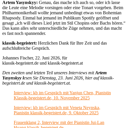
Artem Yasynskyy:
Genau, das mache ich auch so, oder ich lasse
die Leute eine Melodie vorsingen oder eine Tonart vorgeben. Beim
Philharmonikerball wollte jemand unbedingt etwas von Bohemian
Rhapsody. Einmal hat jemand im Publikum Spotify geöffnet und
gesagt „ich will dieses Lied jetzt im Stil Chopins oder Bachs hören.“
Das kann alles sehr unterschiedliche Züge nehmen, und das macht
es fast noch spannender.
klassik-begeistert:
Herzlichen Dank für Ihre Zeit und das
aufschlußreiche Gespräch.
Johannes Fischer, 22. Juni 2026, für
klassik-begeistert.de und klassik-begeistert.at
Den zweiten und letzten Teil unseres Interviews mit
Artem
Yasynskyy l
esen Sie Dienstag, 23. Juni 2026, hier auf klassik-
begeistert.de und klassik-begeistert.at.
Interview: kb im Gespräch mit Yanjun Chen, Pianistin
Klassik-begeistert.de, 10. November 2025
Interview: kb im Gespräch mit Veneta Neynska,
Pianistin klassik-begeistert.de, 9. Oktober 2025
Frauenklang 2, Interview mit der Pianistin Jui-Lan
Huang klassik-begeistert.de