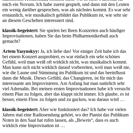
mich ein Novum. Ich habe zuerst gespielt, und dann mit den Leuten
ein wenig darüber gesprochen, was als nächstes kommt. Es war sehr
erstaunlich, wie musikalisch gebildet das Publikum ist, wie sehr sie
an diesem Geschehen interessiert sind.
klassik-begeistert:
Sie spielen bei Ihren Konzerten auch häufiger
Improvisationen, haben Sie das beim Philharmonikerball auch
gemacht?
Artem Yasynskyy:
Ja, ich liebe das! Vor einiger Zeit habe ich das
bei einem Konzert ausprobiert, es war einfach ein sehr schönes
Gefühl, weil man weiß oft wirklich nicht, was musikalisch kommt.
Man kann sich nicht wirklich darauf vorbereiten, weil man weiß nie,
wie die Laune und Stimmung im Publikum ist und das beeinflusst
dann die Musik. Dieses Gefühl, das Changieren, ist für mich das
interessante am Improvisieren. Am Anfang hat man natürlich sehr
viel Adrenalin. Bei meinen ersten Improvisationen habe ich versucht
einem Plan zu folgen, aber das klappt nicht immer. Ich glaube, es ist
besser, einem Flow zu folgen und zu gucken, was daraus wird …
klassik-begeistert:
Aber wie funktioniert das? Ich habe vor vielen
Jahren mal eine Radiosendung gehört, wo der Pianist das Publikum
Noten in den Saal hat rufen lassen, als „Beweis“, dass es auch
wirklich eine Improvisation ist …