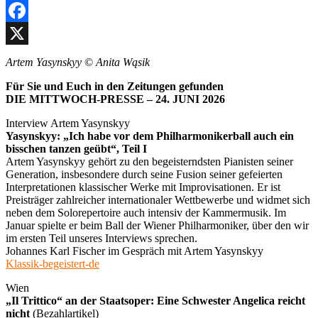
Facebook
X
Artem Yasynskyy
©
Anita Wąsik
Für Sie und Euch in den Zeitungen gefunden
DIE MITTWOCH-PRESSE – 24. JUNI 2026
Interview Artem Yasynskyy
Yasynskyy: „Ich habe vor dem Philharmonikerball auch ein
bisschen tanzen geübt“, Teil I
Artem Yasynskyy gehört zu den begeisterndsten Pianisten seiner
Generation, insbesondere durch seine Fusion seiner gefeierten
Interpretationen klassischer Werke mit Improvisationen. Er ist
Preisträger zahlreicher internationaler Wettbewerbe und widmet sich
neben dem Solorepertoire auch intensiv der Kammermusik. Im
Januar spielte er beim Ball der Wiener Philharmoniker, über den wir
im ersten Teil unseres Interviews sprechen.
Johannes Karl Fischer im Gespräch mit Artem Yasynskyy
Klassik-begeistert-de
Wien
„Il Trittico“ an der Staatsoper: Eine Schwester Angelica reicht
nicht
(Bezahlartikel)