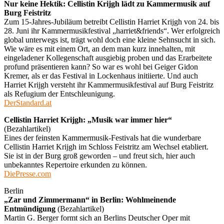
Nur keine Hektik: Cellistin Krijgh lädt zu Kammermusik auf
Burg Feistritz
Zum 15-Jahres-Jubiläum betreibt Cellistin Harriet Krijgh von 24. bis
28. Juni ihr Kammermusikfestival „harriet&friends“. Wer erfolgreich
global unterwegs ist, trägt wohl doch eine kleine Sehnsucht in sich.
Wie wäre es mit einem Ort, an dem man kurz innehalten, mit
eingeladener Kollegenschaft ausgiebig proben und das Erarbeitete
profund präsentieren kann? So war es wohl bei Geiger Gidon
Kremer, als er das Festival in Lockenhaus initiierte. Und auch
Harriet Krijgh versteht ihr Kammermusikfestival auf Burg Feistritz
als Refugium der Entschleunigung.
DerStandard.at
Cellistin Harriet Krijgh: „Musik war immer hier“
(Bezahlartikel)
Eines der feinsten Kammermusik-Festivals hat die wunderbare
Cellistin Harriet Krijgh im Schloss Feistritz am Wechsel etabliert.
Sie ist in der Burg groß geworden – und freut sich, hier auch
unbekanntes Repertoire erkunden zu können.
DiePresse.com
Berlin
„Zar und Zimmermann“ in Berlin: Wohlmeinende
Entmündigung
(Bezahlartikel)
Martin G. Berger formt sich an Berlins Deutscher Oper mit