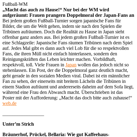
Fußball-WM
„Macht das auch zu Hause!“ Nur bei der WM wird
aufgeräumt: Frauen prangern Doppelmoral der Japan-Fans an
Bei jedem großen Fußball-Turnier sorgen japanische Fans für
Bilder, die um die Welt gehen, indem sie nach den Spielen die
Tribünen aufräumen. Doch die Realität zu Hause in Japan sieht
offenbar ganz anders aus. Bei jedem großen Fußball-Turnier ist es
eine Schlagzeile: Japanische Fans räumen Tribünen nach dem Spiel
auf. Jedes Mal gibt es dann auch viel Lob für die so respektvollen
Fans, die ihren Müll nicht einfach hinterlassen, sondern den
Reinigungskräften das Leben leichter machen. Vorbildhaft,
respektvoll, toll. Viele Frauen in
Japan
wollen das jedoch nicht so
stehenlassen. Ein Post, der die Doppelmoral ganz deutlich macht,
geht gerade in den sozialen Medien viral. Dabei ist ein männlicher
Fan zu sehen, der einerseits mit breitem Lächeln die Tribünen in
einem Stadion aufräumt und andererseits daheim auf dem Sofa liegt,
während eine Frau den Abwasch macht. Überschrieben ist das
Poster mit der Aufforderung: „Macht das doch bitte auch zuhause!“
web.de
_________________
Unter’m Strich
Bräunerhof, Prückel, Bellaria: Wie gut Kaffeehaus-