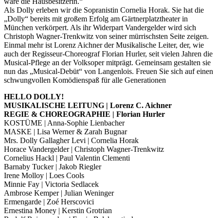
wäre die Hausbesitzerin.“
Als Dolly erleben wir die Sopranistin Cornelia Horak. Sie hat die
„Dolly“ bereits mit großem Erfolg am Gärtnerplatztheater in
München verkörpert. Als ihr Widerpart Vandergelder wird sich
Christoph Wagner-Trenkwitz von seiner mürrischsten Seite zeigen.
Einmal mehr ist Lorenz Aichner der Musikalische Leiter, der, wie
auch der Regisseur-Choreograf Florian Hurler, seit vielen Jahren die
Musical-Pflege an der Volksoper mitprägt. Gemeinsam gestalten sie
nun das „Musical-Debüt“ von Langenlois. Freuen Sie sich auf einen
schwungvollen Komödienspaß für alle Generationen
HELLO DOLLY!
MUSIKALISCHE LEITUNG | Lorenz C. Aichner
REGIE & CHOREOGRAPHIE | Florian Hurler
KOSTÜME | Anna-Sophie Lienbacher
MASKE | Lisa Werner & Zarah Bugnar
Mrs. Dolly Gallagher Levi | Cornelia Horak
Horace Vandergelder | Christoph Wagner-Trenkwitz
Cornelius Hackl | Paul Valentin Clementi
Barnaby Tucker | Jakob Riegler
Irene Molloy | Loes Cools
Minnie Fay | Victoria Sedlacek
Ambrose Kemper | Julian Weninger
Ermengarde | Zoé Herscovici
Ernestina Money | Kerstin Grotrian