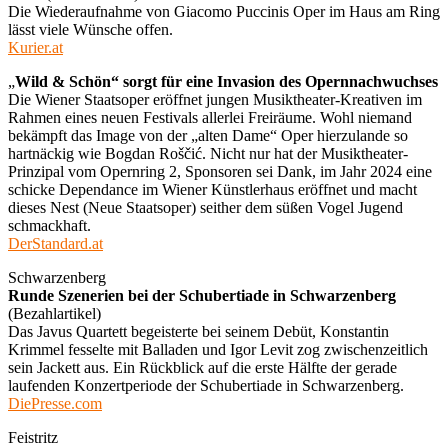
Die Wiederaufnahme von Giacomo Puccinis Oper im Haus am Ring
lässt viele Wünsche offen.
Kurier.at
„
Wild & Schön“ sorgt für eine Invasion des Opernnachwuchses
Die Wiener Staatsoper eröffnet jungen Musiktheater-Kreativen im
Rahmen eines neuen Festivals allerlei Freiräume. Wohl niemand
bekämpft das Image von der „alten Dame“ Oper hierzulande so
hartnäckig wie Bogdan Roščić. Nicht nur hat der Musiktheater-
Prinzipal vom Opernring 2, Sponsoren sei Dank, im Jahr 2024 eine
schicke Dependance im Wiener Künstlerhaus eröffnet und macht
dieses Nest (Neue Staatsoper) seither dem süßen Vogel Jugend
schmackhaft.
DerStandard.at
Schwarzenberg
Runde Szenerien bei der Schubertiade in Schwarzenberg
(Bezahlartikel)
Das Javus Quartett begeisterte bei seinem Debüt, Konstantin
Krimmel fesselte mit Balladen und Igor Levit zog zwischenzeitlich
sein Jackett aus. Ein Rückblick auf die erste Hälfte der gerade
laufenden Konzertperiode der Schubertiade in Schwarzenberg.
DiePresse.com
Feistritz