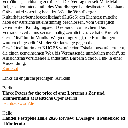
Verhältnis „nachhaltig zerrüttet“. Der Vertrag der seit Mitte Mai
freigestellten Intendantin des Vorarlberger Landestheaters, Stephanie
Gräve, wird vorzeitig beendet. Wie die Vorarlberger
Kulturhäuserbetriebsgesellschaft (KuGeS) am Dienstag mitteilte,
habe der Aufsichtsrat einstimmig beschlossen, vom vertraglich
vereinbarten Kündigungsrecht Gebrauch zu machen. Das
Vertrauensverhältnis sei nachhaltig zerrüttet. Gräve hatte KuGeS-
Geschäftsführerin Monika Wagner angezeigt; die Ermittlungen
wurden eingestellt.“Mit der Strafanzeige gegen die
Geschäftsführerin der KUGES wurde eine Eskalationsstufe erreicht,
die einen gemeinsamen Weg bis Vertragsende unmöglich macht“, so
Aufsichtsratsvorsitzende Landesrätin Barbara Schöbi-Fink in einer
Aussendung.
Kurier.at
Links zu englischsprachigen Artikeln
Berlin
Three Peters for the price of one: Lortzing’s Zar und
Zimmermann at Deutsche Oper Berlin
bachtrack.com/de
Halle
Händel-Festspiele Halle 2026 Review: L’Allegro, il Penseroso ed
il Moderato