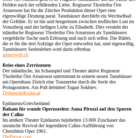
Helden nach der erfüllenden Liebe. Regisseur Thorleifur Örn
Arnarsson hat für die Zürcher Produktion dieser Oper eine
eigenwillige Deutung parat. Tannhäuser durchlebt ein Wechselbad
der Gefühle. Er ist hin und hergerissen zwischen teuflischer Lust im
Venusberg und der heiligen Liebe zu Elisabeth. Dies versteht der
isländische Regisseur Thorleifur Örn Arnarsson als Tannhäusers
vergebliche Suche nach Erlösung und nach sich selbst. Die Bilder,
die er für die drei Aufzüge der Oper entworfen hat, sind eigenwillig,
Tannhäusers Seelenleben wird darin offenbar.
seniorweb.ch
Reise eines Zerrissenen
Der isländische, im Schauspiel und Theater aktive Regisseur
Thorleifur Örn Arnarsson unternimmt in seinem neuen Tannhäuser
am Opernhaus Zürich eine Traumreise durch die Seele des
Protagonisten. Am Pult debütiert Tugan Sokhiev.
DrehpunktKultur.at
Epidaurus/Griechenland
Balsam für wunde Opernseelen: Anna Pirozzi auf den Spuren
der Callas
Im antiken Theater Epidaurus bejubelten 13.000 Zuschauer das
szenische Revival der legendären Callas-Aufführung von
Cherubinis Oper 1961.
DiePresse.com