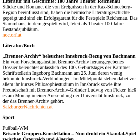
Literatur mit Geschichte: 100 Jahre Theater Reichenau
Stücke und Romane, die von Ereignissen in der Rax-Schneeberg-
Region beeinflusst sind, haben die heimische Literaturgeschichte
geprägt und sind ein Erfolgsgarant für die Festspiele Reichenau. Das
Stammhaus, in dem gespielt wird, feiert als Theater 100 Jahre
Bestandsjubiläum.
noe.orf.at
Literatur/Buch
„Brenner-Archiv“ beleuchtet Innsbruck-Bezug von Bachmann
Ein vom Forschungsinstitut Brenner-Archiv herausgegebenes
Dossier beleuchtet anlässlich des 100. Geburtstages der Kärntner
Schriftstellerin Ingeborg Bachmann am 25. Juni deren wenig
bekannte Innsbruck-Verbindungen. Im Mittelpunkt stehen dabei vor
allem ihr kurzes Philosophiestudium in Innsbruck sowie ihre
Freundschaft mit Brenner-Archiv-Gründer Ludwig von Ficker, hieß
es am Montag in einer Aussendung der Universität Innsbruck, zu
der das Brenner-Archiv gehört.
SalzburgerNachrichten.at
Sport
Fußball-WM
Brisante Gruppen-Konstellation – Nun droht ein Skandal-Spiel
zwischen Österreich und Algerien