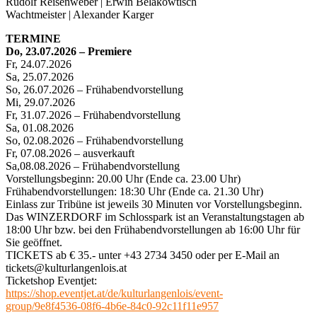
Rudolf Reisenweber | Erwin Belakowtisch
Wachtmeister | Alexander Karger
TERMINE
Do, 23.07.2026 – Premiere
Fr, 24.07.2026
Sa, 25.07.2026
So, 26.07.2026 – Frühabendvorstellung
Mi, 29.07.2026
Fr, 31.07.2026 – Frühabendvorstellung
Sa, 01.08.2026
So, 02.08.2026 – Frühabendvorstellung
Fr, 07.08.2026 – ausverkauft
Sa,08.08.2026 – Frühabendvorstellung
Vorstellungsbeginn: 20.00 Uhr (Ende ca. 23.00 Uhr)
Frühabendvorstellungen: 18:30 Uhr (Ende ca. 21.30 Uhr)
Einlass zur Tribüne ist jeweils 30 Minuten vor Vorstellungsbeginn.
Das WINZERDORF im Schlosspark ist an Veranstaltungstagen ab
18:00 Uhr bzw. bei den Frühabendvorstellungen ab 16:00 Uhr für
Sie geöffnet.
TICKETS ab € 35.- unter +43 2734 3450 oder per E-Mail an
tickets@kulturlangenlois.at
Ticketshop Eventjet:
https://shop.eventjet.at/de/kulturlangenlois/event-
group/9e8f4536-08f6-4b6e-84c0-92c11f11e957