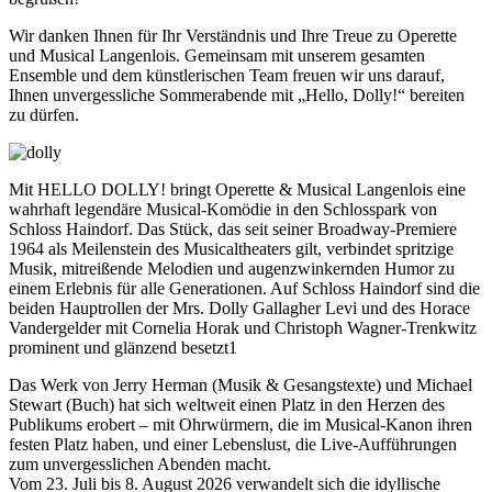
Wir danken Ihnen für Ihr Verständnis und Ihre Treue zu Operette
und Musical Langenlois. Gemeinsam mit unserem gesamten
Ensemble und dem künstlerischen Team freuen wir uns darauf,
Ihnen unvergessliche Sommerabende mit „Hello, Dolly!“ bereiten
zu dürfen.
Mit HELLO DOLLY! bringt Operette & Musical Langenlois eine
wahrhaft legendäre Musical-Komödie in den Schlosspark von
Schloss Haindorf. Das Stück, das seit seiner Broadway-Premiere
1964 als Meilenstein des Musicaltheaters gilt, verbindet spritzige
Musik, mitreißende Melodien und augenzwinkernden Humor zu
einem Erlebnis für alle Generationen. Auf Schloss Haindorf sind die
beiden Hauptrollen der Mrs. Dolly Gallagher Levi und des Horace
Vandergelder mit Cornelia Horak und Christoph Wagner-Trenkwitz
prominent und glänzend besetzt1
Das Werk von Jerry Herman (Musik & Gesangstexte) und Michael
Stewart (Buch) hat sich weltweit einen Platz in den Herzen des
Publikums erobert – mit Ohrwürmern, die im Musical-Kanon ihren
festen Platz haben, und einer Lebenslust, die Live-Aufführungen
zum unvergesslichen Abenden macht.
Vom 23. Juli bis 8. August 2026 verwandelt sich die idyllische