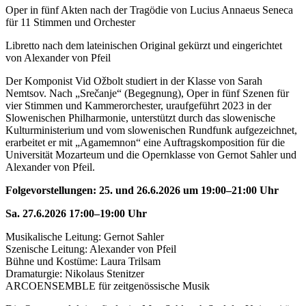
Oper in fünf Akten nach der Tragödie von Lucius Annaeus Seneca
für 11 Stimmen und Orchester
Libretto nach dem lateinischen Original gekürzt und eingerichtet
von Alexander von Pfeil
Der Komponist Vid Ožbolt studiert in der Klasse von Sarah
Nemtsov. Nach „Srečanje“ (Begegnung), Oper in fünf Szenen für
vier Stimmen und Kammerorchester, uraufgeführt 2023 in der
Slowenischen Philharmonie, unterstützt durch das slowenische
Kulturministerium und vom slowenischen Rundfunk aufgezeichnet,
erarbeitet er mit „Agamemnon“ eine Auftragskomposition für die
Universität Mozarteum und die Opernklasse von Gernot Sahler und
Alexander von Pfeil.
Folgevorstellungen: 25. und 26.6.2026 um 19:00–21:00 Uhr
Sa. 27.6.2026 17:00–19:00 Uhr
Musikalische Leitung: Gernot Sahler
Szenische Leitung: Alexander von Pfeil
Bühne und Kostüme: Laura Trilsam
Dramaturgie: Nikolaus Stenitzer
ARCOENSEMBLE für zeitgenössische Musik