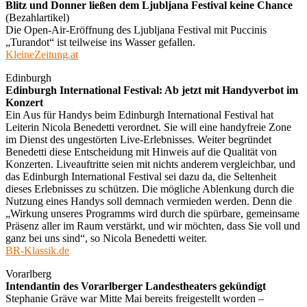
Blitz und Donner ließen dem Ljubljana Festival keine Chance
(Bezahlartikel)
Die Open-Air-Eröffnung des Ljubljana Festival mit Puccinis
„Turandot“ ist teilweise ins Wasser gefallen.
KleineZeitung.at
Edinburgh
Edinburgh International Festival: Ab jetzt mit Handyverbot im
Konzert
Ein Aus für Handys beim Edinburgh International Festival hat
Leiterin Nicola Benedetti verordnet. Sie will eine handyfreie Zone
im Dienst des ungestörten Live-Erlebnisses. Weiter begründet
Benedetti diese Entscheidung mit Hinweis auf die Qualität von
Konzerten. Liveauftritte seien mit nichts anderem vergleichbar, und
das Edinburgh International Festival sei dazu da, die Seltenheit
dieses Erlebnisses zu schützen. Die mögliche Ablenkung durch die
Nutzung eines Handys soll demnach vermieden werden. Denn die
„Wirkung unseres Programms wird durch die spürbare, gemeinsame
Präsenz aller im Raum verstärkt, und wir möchten, dass Sie voll und
ganz bei uns sind“, so Nicola Benedetti weiter.
BR-Klassik.de
Vorarlberg
Intendantin des Vorarlberger Landestheaters gekündigt
Stephanie Gräve war Mitte Mai bereits freigestellt worden –