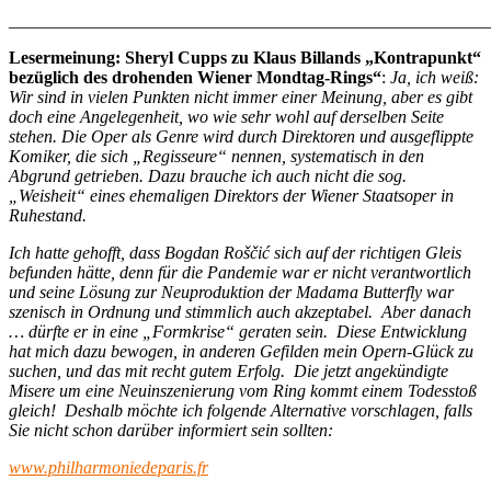
_______________________________________________________
Lesermeinung: Sheryl Cupps zu Klaus Billands „Kontrapunkt“
bezüglich des drohenden Wiener Mondtag-Rings“
:
Ja, ich weiß:
Wir sind in vielen Punkten nicht immer einer Meinung, aber es gibt
doch eine Angelegenheit, wo wie sehr wohl auf derselben Seite
stehen.
Die Oper als Genre wird durch Direktoren und ausgeflippte
Komiker, die sich „Regisseure“ nennen, systematisch in den
Abgrund getrieben. Dazu brauche ich auch nicht die sog.
„Weisheit“ eines ehemaligen Direktors der Wiener Staatsoper in
Ruhestand.
Ich hatte gehofft, dass Bogdan Roščić sich auf der richtigen Gleis
befunden hätte, denn für die Pandemie war er nicht verantwortlich
und seine Lösung zur Neuproduktion der Madama Butterfly war
szenisch in Ordnung und stimmlich auch akzeptabel. Aber danach
… dürfte er in eine „Formkrise“ geraten sein. Diese Entwicklung
hat mich dazu bewogen, in anderen Gefilden mein Opern-Glück zu
suchen, und das mit recht gutem Erfolg. Die jetzt angekündigte
Misere um eine Neuinszenierung vom Ring kommt einem Todesstoß
gleich! Deshalb möchte ich folgende Alternative vorschlagen, falls
Sie nicht schon darüber informiert sein sollten:
www.philharmoniedeparis.fr