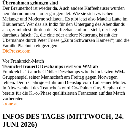
Übernahmen gelungen sind
Der Bräunerhof ist wieder da. Auch andere Kaffeehäuser wurden
neu übernommen – oder gar gerettet. Wie sie sich zwischen
Melange und Moderne schlagen. Es gibt jetzt also Matcha Latte im
Bräunerhof. Wer das als Indiz für den Untergang des Abendlands –
also, zumindest für den der Kaffeehauskultur – sieht, der liegt
durchaus falsch: Ja, die eine oder andere Neuerung ist mit der
Übernahme durch Peter Friese („Zum Schwarzen Kameel“) und die
Familie Plachutta eingezogen.
DiePresse.com
Vor Frankreich-Match
Teamchef trauert! Deschamps reist von WM ab
Frankreichs Teamchef Didier Deschamps wird beim letzten WM-
Gruppenspiel seiner Mannschaft am Freitag gegen Norwegen
fehlen
.
Der 57-Jährige erfuhr am Dienstag vom Tod seiner Mutter.
In Abwesenheit des Teamchefs wird Co-Trainer Guy Stephan die
bereits für die K.-o.-Phase qualifizierten Franzosen auf das Match
vorbereiten.
krone.at
INFOS DES TAGES (MITTWOCH, 24.
JUNI 2026)