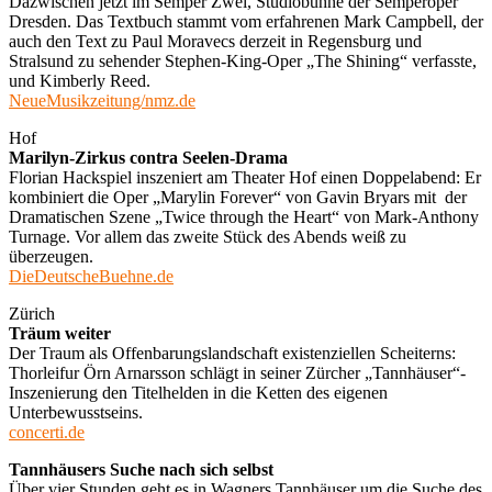
Dazwischen jetzt im Semper Zwei, Studiobühne der Semperoper
Dresden. Das Textbuch stammt vom erfahrenen Mark Campbell, der
auch den Text zu Paul Moravecs derzeit in Regensburg und
Stralsund zu sehender Stephen-King-Oper „The Shining“ verfasste,
und Kimberly Reed.
NeueMusikzeitung/nmz.de
Hof
Marilyn-Zirkus contra Seelen-Drama
Florian Hackspiel inszeniert am Theater Hof einen Doppelabend: Er
kombiniert die Oper „Marylin Forever“ von Gavin Bryars mit der
Dramatischen Szene „Twice through the Heart“ von Mark-Anthony
Turnage. Vor allem das zweite Stück des Abends weiß zu
überzeugen.
DieDeutscheBuehne.de
Zürich
Träum weiter
Der Traum als Offenbarungslandschaft existenziellen Scheiterns:
Thorleifur Örn Arnarsson schlägt in seiner Zürcher „Tannhäuser“-
Inszenierung den Titelhelden in die Ketten des eigenen
Unterbewusstseins.
concerti.de
Tannhäusers Suche nach sich selbst
Über vier Stunden geht es in Wagners Tannhäuser um die Suche des