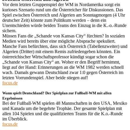
Vor dem letzten Gruppenspiel der WM in Nordamerika sorgt ein
kurioses Szenario rund um die Österreicher für Diskussionen. Das
Spiel zwischen Österreich und Algerien am Sonntagmorgen (4 Uhr
deutscher Zeit) könnte zum Politikum werden – denn ein
Unentschieden würde beiden Teams den Einzug in die K.-o.-Runde
sichern.
Müssen Fans die „Schande von Kansas City“ fürchten? In sozialen
Medien wird bereits über eine mögliche Absprache spekuliert.
Manche Fans befürchten, dass sich Österreich (Tabellenzweiter) und
Algerien (Dritter) mit einem Remis zufriedengeben könnten. Ein
österreichischer Wirtschaftsprofessor kündigt sogar schon die
„Schande von Kansas City“ an. Woher er den Begriff hernimmt,
liegt auf der Hand: Erinnerungen an die WM 1982 werden schnell
wach. Damals gewann Deutschland zwar 1:0 gegen Österreich im
letzten Vorrundenspiel. Aber beide stiegen auf!
focus.de
Wann spielt Deutschland? Der Spielplan zur Fußball-WM mit allen
Ergebnissen
Bei der Fußball-WM spielen 48 Mannschaften in den USA, Mexiko
und Kanada um die begehrte Trophäe. Der gesamte Spielplan mit
allen 104 Spielen und die qualifizierten Teams für die K.o.-Runde
im Überblick.
focus.de