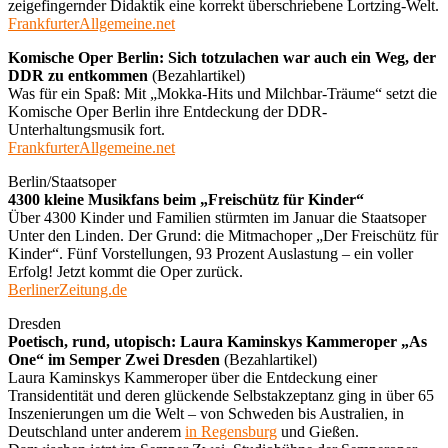
zeigefingernder Didaktik eine korrekt überschriebene Lortzing-Welt.
FrankfurterAllgemeine.net
Komische Oper Berlin: Sich totzulachen war auch ein Weg, der
DDR zu entkommen
(Bezahlartikel)
Was für ein Spaß: Mit „Mokka-Hits und Milchbar-Träume“ setzt die
Komische Oper Berlin ihre Entdeckung der DDR-
Unterhaltungsmusik fort.
FrankfurterAllgemeine.net
Berlin/Staatsoper
4300 kleine Musikfans beim „Freischütz für Kinder“
Über 4300 Kinder und Familien stürmten im Januar die Staatsoper
Unter den Linden. Der Grund: die Mitmachoper „Der Freischütz für
Kinder“. Fünf Vorstellungen, 93 Prozent Auslastung – ein voller
Erfolg! Jetzt kommt die Oper zurück.
BerlinerZeitung.de
Dresden
Poetisch, rund, utopisch: Laura Kaminskys Kammeroper „As
One“ im Semper Zwei Dresden
(Bezahlartikel)
Laura Kaminskys Kammeroper über die Entdeckung einer
Transidentität und deren glückende Selbstakzeptanz ging in über 65
Inszenierungen um die Welt – von Schweden bis Australien, in
Deutschland unter anderem
in Regensburg
und Gießen.