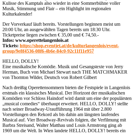
Kulisse des Kamptals also wieder in eine Sommerbühne voller
Musik, Stimmung und Flair – ein Highlight im regionalen
Kulturkalender!
Der Vorverkauf läuft bereits. Vorstellungen beginnen meist um
20:00 Uhr, an ausgewählten Tagen bereits um 18:30 Uhr.
Ticketpreise liegen zwischen € 35,00 und € 74,50.-
Infos: www.operettelangenlois.at
Tickets:
https://shop.eventjet.at/de/kulturlangenlois/event-
group/9e8f4536-08f6-4b6e-84c0-92c11f11e957
HELLO, DOLLY!
Eine musikalische Komödie. Musik und Gesangstexte von Jerry
Herman, Buch von Michael Stewart nach THE MATCHMAKER
von Thornton Wilder, Deutsch von Robert Gilbert
Nach dreißig Operettensommern bieten die Festspiele in Langenlois
erstmals ein klassisches Musical. Der Horizont der musikalischen
Komödien vor Schloss Haindorf wird damit um eine der populärsten
„musical comedies“ überhaupt erweitert. HELLO, DOLLY! stellte
nach seiner Broadway-Uraufführung 1964 mit über 2.800
Vorstellungen den Rekord als bis dahin am längsten laufendes
Musical auf. Vier Broadway-Revivals folgten, die Verfilmung mit
Barbra Streisand, Walter Matthau und Louis Armstrong ging ab
1969 um die Welt. In Wien landete HELLO, DOLLY! bereits ein