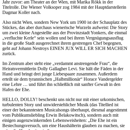
Jahr zuvor: am Theater an der Wien, mit Marika Rökk in der
Titelrolle. Die Wiener Volksoper zog 1984 mit der Hauptdarstellerin
Dagmar Koller nach.
Also nicht Wien, sondern New York um 1900 ist der Schauplatz des
Stückes, das aber durchaus wienerische Wurzeln aufweist: Die Story
um zwei kleine Angestellte aus der Provinzstadt Yonkers, die einmal
„verfluchte Kerle“ sein wollen und bei ihrem Vergnügungsausflug
in die große Stadt ausgerechnet ihrem gestrengen Chef begegnen,
geht auf Johann Nestroys EINEN JUX WILL ER SICH MACHEN
zurück.
Im Zentrum aber steht eine „verdammt anstrengende Frau“, die
Heiratsvermittlerin Dolly Gallagher Levi. Sie hält die Fäden in der
Hand und bringt drei junge Liebespaare zusammen. Außerdem
erteilt sie dem tyrannischen „Halbmillionär“ Horace Vandergelder
eine Lehre … und führt ihn schließlich mit sanfter Gewalt in den
Hafen der Ehe.
HELLO, DOLLY! beschenkt uns nicht nur mit einer urkomischen,
turbulenten Story und unwiderstehlicher Musik (das Titellied ist
einer der bekanntesten Musicalsongs überhaupt, diesmal angestimmt
vom Publikumsliebling Erwin Belakowitsch), sondern auch mit
einigen augenzwinkernden Lebensweisheiten: „Die Ehe ist ein
Bestechungsversuch, um eine Haushälterin glauben zu machen, sie