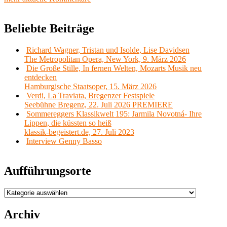
Beliebte Beiträge
Richard Wagner, Tristan und Isolde, Lise Davidsen
The Metropolitan Opera, New York, 9. März 2026
Die Große Stille, In fernen Welten, Mozarts Musik neu
entdecken
Hamburgische Staatsoper, 15. März 2026
Verdi, La Traviata, Bregenzer Festspiele
Seebühne Bregenz, 22. Juli 2026 PREMIERE
Sommereggers Klassikwelt 195: Jarmila Novotná- Ihre
Lippen, die küssten so heiß
klassik-begeistert.de, 27. Juli 2023
Interview Genny Basso
Aufführungsorte
Aufführungsorte
Archiv