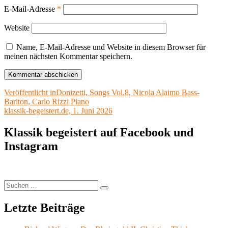
E-Mail-Adresse
*
Website
Name, E-Mail-Adresse und Website in diesem Browser für
meinen nächsten Kommentar speichern.
Beitragsnavigation
Veröffentlicht in
Donizetti, Songs Vol.8, Nicola Alaimo Bass-
Bariton, Carlo Rizzi Piano
klassik-begeistert.de, 1. Juni 2026
Klassik begeistert auf Facebook und
Instagram
Suchen
Suchen
nach:
Letzte Beiträge