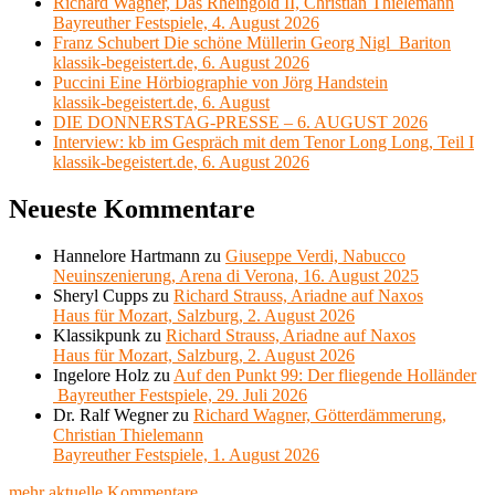
Richard Wagner, Das Rheingold II, Christian Thielemann
Bayreuther Festspiele, 4. August 2026
Franz Schubert Die schöne Müllerin Georg Nigl Bariton
klassik-begeistert.de, 6. August 2026
Puccini Eine Hörbiographie von Jörg Handstein
klassik-begeistert.de, 6. August
DIE DONNERSTAG-PRESSE – 6. AUGUST 2026
Interview: kb im Gespräch mit dem Tenor Long Long, Teil I
klassik-begeistert.de, 6. August 2026
Neueste Kommentare
Hannelore Hartmann
zu
Giuseppe Verdi, Nabucco
Neuinszenierung, Arena di Verona, 16. August 2025
Sheryl Cupps
zu
Richard Strauss, Ariadne auf Naxos
Haus für Mozart, Salzburg, 2. August 2026
Klassikpunk
zu
Richard Strauss, Ariadne auf Naxos
Haus für Mozart, Salzburg, 2. August 2026
Ingelore Holz
zu
Auf den Punkt 99: Der fliegende Holländer
Bayreuther Festspiele, 29. Juli 2026
Dr. Ralf Wegner
zu
Richard Wagner, Götterdämmerung,
Christian Thielemann
Bayreuther Festspiele, 1. August 2026
mehr aktuelle Kommentare