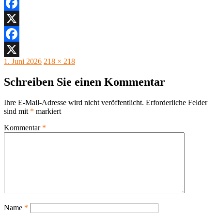
Facebook
X
Facebook
Veröffentlicht
Originalgröße
1. Juni 2026
218 × 218
X
am
Schreiben Sie einen Kommentar
Ihre E-Mail-Adresse wird nicht veröffentlicht.
Erforderliche Felder
sind mit
*
markiert
Kommentar
*
Name
*